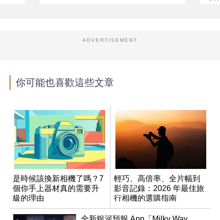
ADVERTISEMENT
你可能也喜歡這些文章
是時候該換新相機了嗎？7
輕巧、高倍率、全片幅到
個你手上器材真的需要升
影音記錄：2026 年最佳旅
級的理由
行相機的選購指南
全新銀河預報 App「Milky Way