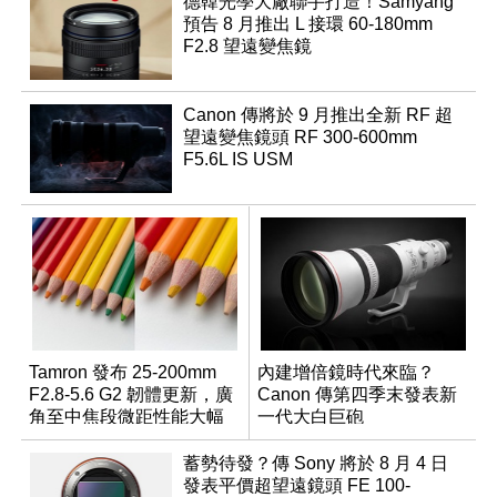
德韓光學大廠聯手打造！Samyang
預告 8 月推出 L 接環 60-180mm
F2.8 望遠變焦鏡
Canon 傳將於 9 月推出全新 RF 超
望遠變焦鏡頭 RF 300-600mm
F5.6L IS USM
Tamron 發布 25-200mm
內建增倍鏡時代來臨？
F2.8-5.6 G2 韌體更新，廣
Canon 傳第四季末發表新
角至中焦段微距性能大幅
一代大白巨砲
升級
蓄勢待發？傳 Sony 將於 8 月 4 日
發表平價超望遠鏡頭 FE 100-