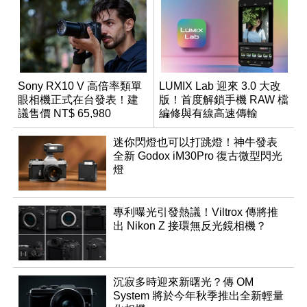
Sony RX10 V 高倍率類單
LUMIX Lab 迎來 3.0 大改
眼相機正式在台發表！建
版！首度解鎖手機 RAW 檔
議售價 NT$ 65,980
編修與有線高速傳輸
迷你閃燈也可以打跳燈！神牛發表
全新 Godox iM30Pro 復古微型閃光
燈
專利曝光引發熱議！Viltrox 傳將推
出 Nikon Z 接環無反光鏡相機？
沉寂多時迎來新曙光？傳 OM
System 將於今年秋季推出全新輕量