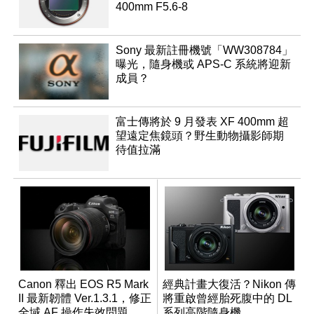
400mm F5.6-8
Sony 最新註冊機號「WW308784」
曝光，隨身機或 APS-C 系統將迎新
成員？
富士傳將於 9 月發表 XF 400mm 超
望遠定焦鏡頭？野生動物攝影師期
待值拉滿
Canon 釋出 EOS R5 Mark
經典計畫大復活？Nikon 傳
II 最新韌體 Ver.1.3.1，修正
將重啟曾經胎死腹中的 DL
全域 AF 操作失效問題
系列高階隨身機