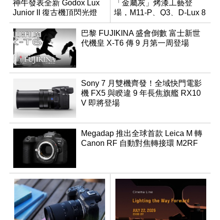
神牛發表全新 Godox Lux
「金屬灰」烤漆工藝登
Junior II 復古機頂閃光燈
場，M11-P、Q3、D-Lux 8
領銜換裝
巴黎 FUJIKINA 盛會倒數 富士新世
代機皇 X-T6 傳 9 月第一周登場
Sony 7 月雙機齊發！全域快門電影
機 FX5 與睽違 9 年長焦旗艦 RX10
V 即將登場
Megadap 推出全球首款 Leica M 轉
Canon RF 自動對焦轉接環 M2RF