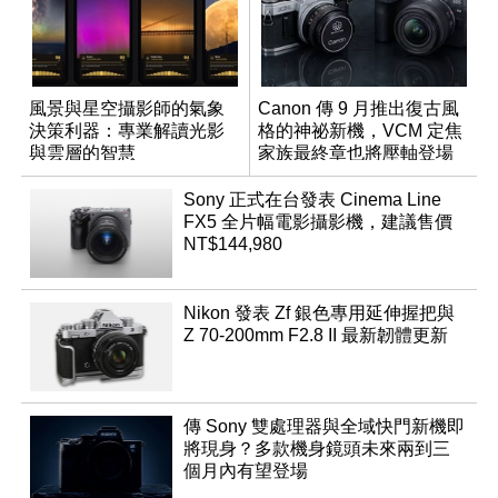
風景與星空攝影師的氣象
Canon 傳 9 月推出復古風
決策利器：專業解讀光影
格的神祕新機，VCM 定焦
與雲層的智慧
家族最終章也將壓軸登場
App「Atmos」登場
Sony 正式在台發表 Cinema Line
FX5 全片幅電影攝影機，建議售價
NT$144,980
Nikon 發表 Zf 銀色專用延伸握把與
Z 70-200mm F2.8 II 最新韌體更新
傳 Sony 雙處理器與全域快門新機即
將現身？多款機身鏡頭未來兩到三
個月內有望登場