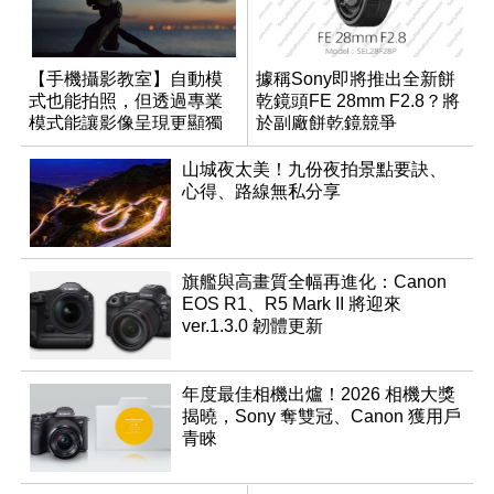
【手機攝影教室】自動模
據稱Sony即將推出全新餅
式也能拍照，但透過專業
乾鏡頭FE 28mm F2.8？將
模式能讓影像呈現更顯獨
於副廠餅乾鏡競爭
特與個人風格
山城夜太美！九份夜拍景點要訣、
心得、路線無私分享
旗艦與高畫質全幅再進化：Canon
EOS R1、R5 Mark II 將迎來
ver.1.3.0 韌體更新
年度最佳相機出爐！2026 相機大獎
揭曉，Sony 奪雙冠、Canon 獲用戶
青睞