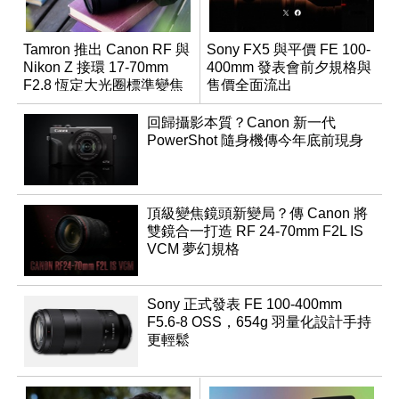
Tamron 推出 Canon RF 與
Sony FX5 與平價 FE 100-
Nikon Z 接環 17-70mm
400mm 發表會前夕規格與
F2.8 恆定大光圈標準變焦
售價全面流出
鏡
回歸攝影本質？Canon 新一代
PowerShot 隨身機傳今年底前現身
頂級變焦鏡頭新變局？傳 Canon 將
雙鏡合一打造 RF 24-70mm F2L IS
VCM 夢幻規格
Sony 正式發表 FE 100-400mm
F5.6-8 OSS，654g 羽量化設計手持
更輕鬆