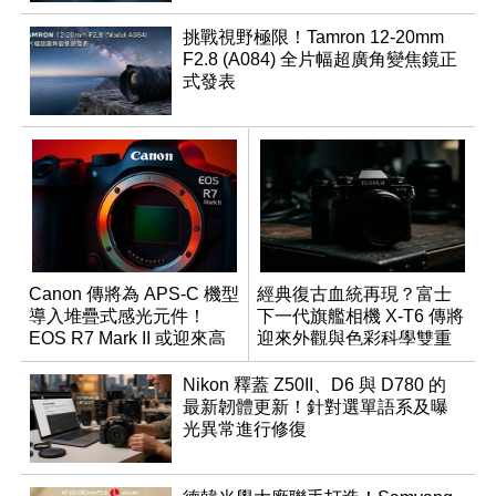
挑戰視野極限！Tamron 12-20mm
F2.8 (A084) 全片幅超廣角變焦鏡正
式發表
Canon 傳將為 APS-C 機型
經典復古血統再現？富士
導入堆疊式感光元件！
下一代旗艦相機 X-T6 傳將
EOS R7 Mark II 或迎來高
迎來外觀與色彩科學雙重
速讀出升級
優化
Nikon 釋蓋 Z50II、D6 與 D780 的
最新韌體更新！針對選單語系及曝
光異常進行修復