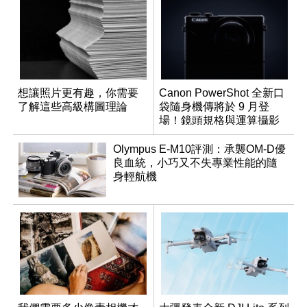
想讓照片更有趣，你需要
Canon PowerShot 全新口
了解這些高級構圖理論
袋隨身機傳將於 9 月登
場！鏡頭規格與運算攝影
升級成為焦點
Olympus E-M10評測：承襲OM-D優
良血統，小巧又不失專業性能的隨
身輕航機