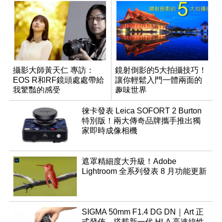
攝影大師黃天仁 專訪：
鏡射倒影的5大拍攝技巧！
EOS R和RF鏡頭處處帶給
讓你輕鬆入門一體兩面的
我驚豔的感受
趣味世界
徠卡發表 Leica SOFORT 2 Burton
特別版！兩大傳奇品牌攜手推出獨
家即時成像相機
遮罩精細度大升級！Adobe
Lightroom 全系列發表 8 月功能更新
SIGMA 50mm F1.4 DG DN｜Art 正
式發佈，搭載新一代 HLA 高速線性