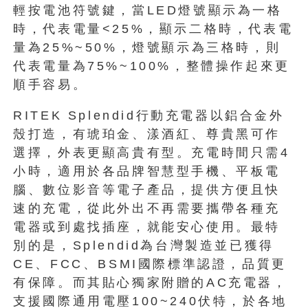
輕按電池符號鍵，當LED燈號顯示為一格
時，代表電量<25%，顯示二格時，代表電
量為25%~50%，燈號顯示為三格時，則
代表電量為75%~100%，整體操作起來更
順手容易。
RITEK Splendid行動充電器以鋁合金外
殼打造，有琥珀金、漾酒紅、尊貴黑可作
選擇，外表更顯高貴有型。充電時間只需4
小時，適用於各品牌智慧型手機、平板電
腦、數位影音等電子產品，提供方便且快
速的充電，從此外出不再需要攜帶各種充
電器或到處找插座，就能安心使用。最特
別的是，Splendid為台灣製造並已獲得
CE、FCC、BSMI國際標準認證，品質更
有保障。而其貼心獨家附贈的AC充電器，
支援國際通用電壓100~240伏特，於各地