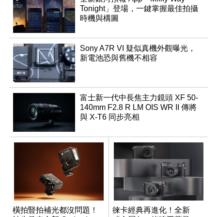
Tonight」登場，一鍵掌握最佳拍攝
時機與構圖
Sony A7R VI 疑似真機外觀曝光，
新電池恐與舊機不相容
富士新一代中長焦主力鏡頭 XF 50-
140mm F2.8 R LM OIS WR II 傳將
與 X-T6 同步亮相
橫拍豎拍補光都沒問題！
徠卡經典再進化！全新