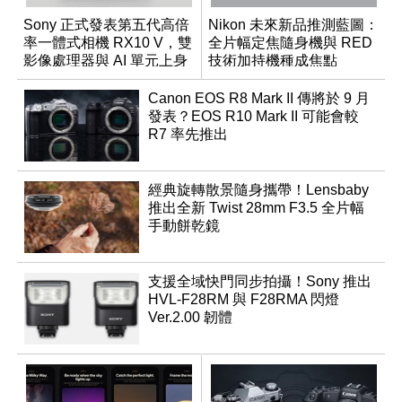
Sony 正式發表第五代高倍
Nikon 未來新品推測藍圖：
率一體式相機 RX10 V，雙
全片幅定焦隨身機與 RED
影像處理器與 AI 單元上身
技術加持機種成焦點
Canon EOS R8 Mark II 傳將於 9 月
發表？EOS R10 Mark II 可能會較
R7 率先推出
經典旋轉散景隨身攜帶！Lensbaby
推出全新 Twist 28mm F3.5 全片幅
手動餅乾鏡
支援全域快門同步拍攝！Sony 推出
HVL-F28RM 與 F28RMA 閃燈
Ver.2.00 韌體