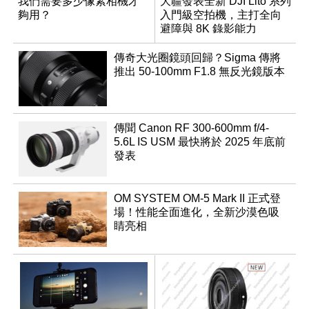
我們需要多少像素相機才
大疆發表全新 DJI Lito 系列
夠用？
入門級空拍機，主打全向
避障與 8K 錄影能力
傳奇大光圈鏡頭回歸？Sigma 傳將
推出 50-100mm F1.8 無反光鏡版本
傳聞 Canon RF 300-600mm f/4-
5.6L IS USM 最快將於 2025 年底前
發表
OM SYSTEM OM-5 Mark II 正式登
場！性能全面進化，全新沙漠色吸
睛亮相