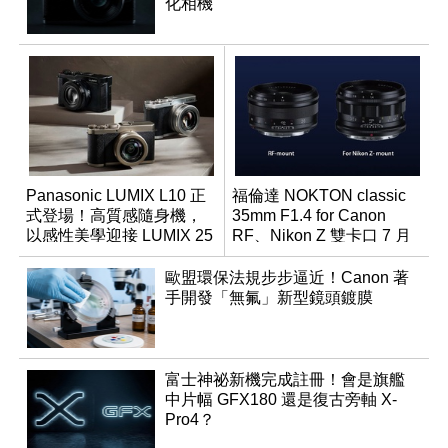
化相機
Panasonic LUMIX L10 正
福倫達 NOKTON classic
式登場！高質感隨身機，
35mm F1.4 for Canon
以感性美學迎接 LUMIX 25
RF、Nikon Z 雙卡口 7 月
週年
同步登台
歐盟環保法規步步逼近！Canon 著
手開發「無氟」新型鏡頭鍍膜
富士神祕新機完成註冊！會是旗艦
中片幅 GFX180 還是復古旁軸 X-
Pro4？