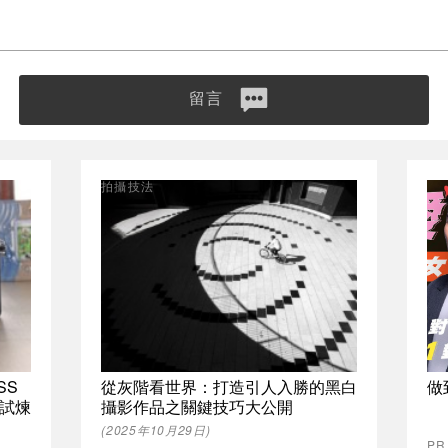
留言
拍攝技法
OSS
從灰階看世界：打造引人入勝的黑白
做
試煉
攝影作品之關鍵技巧大公開
(2025年10月29日)
P