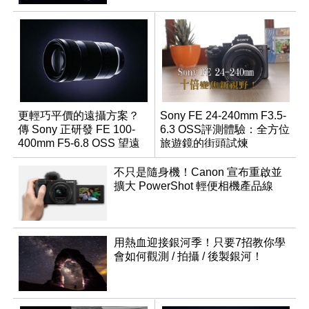
更輕巧平價的遠攝方案？
Sony FE 24-240mm F3.5-
傳 Sony 正研發 FE 100-
6.3 OSS評測體驗：全方位
400mm F5-6.8 OSS 望遠
旅遊鏡的街頭試煉
變焦鏡頭
不只是隨身機！Canon 宣布重啟並
擴大 PowerShot 輕便相機產品線
用熱血迎接銀河季！只要7招教你學
會如何觀測 / 拍攝 / 後製銀河！