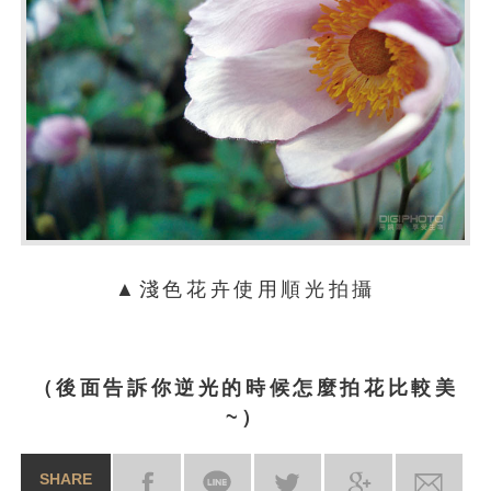
▲淺色花卉使用順光拍攝
（後面告訴你逆光的時候怎麼拍花比較美
~）
SHARE