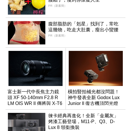
PR（新素簡）
腹部脂肪的「剋星」找到了，常吃
這幾物，吃走大肚囊，瘦出小蠻腰
PR（新素簡）
富士新一代中長焦主力鏡
橫拍豎拍補光都沒問題！
頭 XF 50-140mm F2.8 R
神牛發表全新 Godox Lux
LM OIS WR II 傳將與 X-T6
Junior II 復古機頂閃光燈
同步亮相
徠卡經典再進化！全新「金屬灰」
烤漆工藝登場，M11-P、Q3、D-
Lux 8 領銜換裝