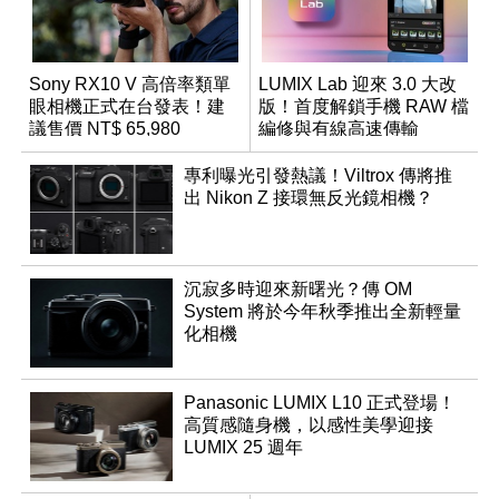
Sony RX10 V 高倍率類單
LUMIX Lab 迎來 3.0 大改
眼相機正式在台發表！建
版！首度解鎖手機 RAW 檔
議售價 NT$ 65,980
編修與有線高速傳輸
專利曝光引發熱議！Viltrox 傳將推
出 Nikon Z 接環無反光鏡相機？
沉寂多時迎來新曙光？傳 OM
System 將於今年秋季推出全新輕量
化相機
Panasonic LUMIX L10 正式登場！
高質感隨身機，以感性美學迎接
LUMIX 25 週年