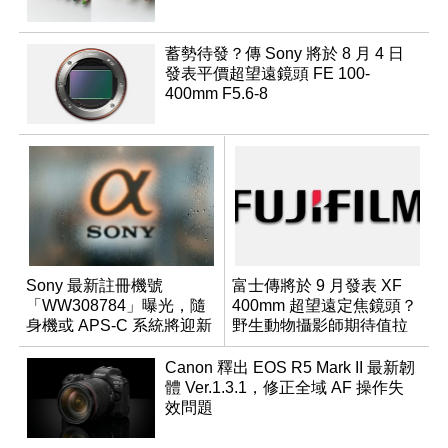
蓄勢待發？傳 Sony 將於 8 月 4 日
發表平價超望遠鏡頭 FE 100-
400mm F5.6-8
Sony 最新註冊機號
富士傳將於 9 月發表 XF
「WW308784」曝光，隨
400mm 超望遠定焦鏡頭？
身機或 APS-C 系統將迎新
野生動物攝影師期待值拉
成員？
滿
Canon 釋出 EOS R5 Mark II 最新韌
體 Ver.1.3.1，修正全域 AF 操作失
效問題