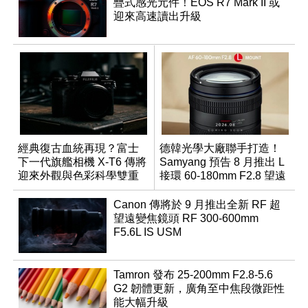
疊式感光元件！EOS R7 Mark II 或
迎來高速讀出升級
經典復古血統再現？富士
德韓光學大廠聯手打造！
下一代旗艦相機 X-T6 傳將
Samyang 預告 8 月推出 L
迎來外觀與色彩科學雙重
接環 60-180mm F2.8 望遠
優化
變焦鏡
Canon 傳將於 9 月推出全新 RF 超
望遠變焦鏡頭 RF 300-600mm
F5.6L IS USM
Tamron 發布 25-200mm F2.8-5.6
G2 韌體更新，廣角至中焦段微距性
能大幅升級