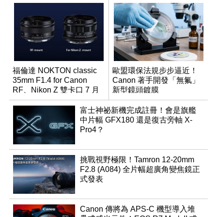
福倫達 NOKTON classic
歐盟環保法規步步逼近！
35mm F1.4 for Canon
Canon 著手開發「無氟」
RF、Nikon Z 雙卡口 7 月
新型鏡頭鍍膜
同步登台
富士神祕新機完成註冊！會是旗艦
中片幅 GFX180 還是復古旁軸 X-
Pro4？
挑戰視野極限！Tamron 12-20mm
F2.8 (A084) 全片幅超廣角變焦鏡正
式發表
Canon 傳將為 APS-C 機型導入堆