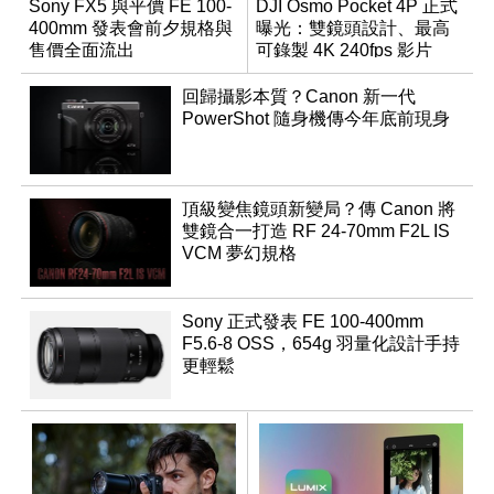
Sony FX5 與平價 FE 100-
DJI Osmo Pocket 4P 正式
400mm 發表會前夕規格與
曝光：雙鏡頭設計、最高
售價全面流出
可錄製 4K 240fps 影片
回歸攝影本質？Canon 新一代
PowerShot 隨身機傳今年底前現身
頂級變焦鏡頭新變局？傳 Canon 將
雙鏡合一打造 RF 24-70mm F2L IS
VCM 夢幻規格
Sony 正式發表 FE 100-400mm
F5.6-8 OSS，654g 羽量化設計手持
更輕鬆