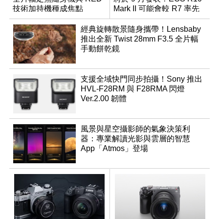
技術加持機種成焦點
Mark II 可能會較 R7 率先
推出
經典旋轉散景隨身攜帶！Lensbaby
推出全新 Twist 28mm F3.5 全片幅
手動餅乾鏡
支援全域快門同步拍攝！Sony 推出
HVL-F28RM 與 F28RMA 閃燈
Ver.2.00 韌體
風景與星空攝影師的氣象決策利
器：專業解讀光影與雲層的智慧
App「Atmos」登場