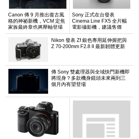
Canon 傳 9 月推出復古風
Sony 正式在台發表
格的神祕新機，VCM 定焦
Cinema Line FX5 全片幅
家族最終章也將壓軸登場
電影攝影機，建議售價
NT$144,980
Nikon 發表 Zf 銀色專用延伸握把與
Z 70-200mm F2.8 II 最新韌體更新
傳 Sony 雙處理器與全域快門新機即
將現身？多款機身鏡頭未來兩到三
個月內有望登場