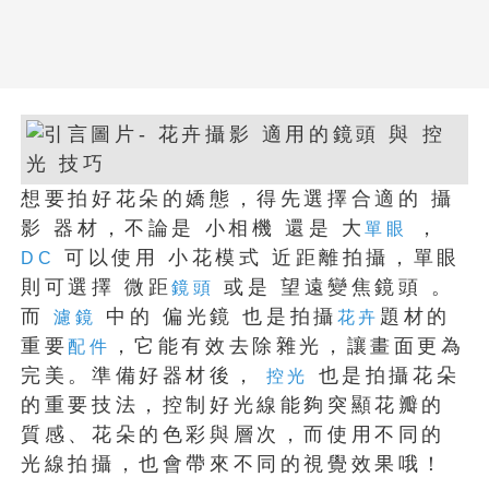
想要拍好花朵的嬌態，得先選擇合適的 攝
影 器材，不論是 小相機 還是 大
，
單眼
可以使用 小花模式 近距離拍攝，單眼
DC
則可選擇 微距
或是 望遠變焦鏡頭 。
鏡頭
而
中的 偏光鏡 也是拍攝
題材的
濾鏡
花卉
重要
，它能有效去除雜光，讓畫面更為
配件
完美。準備好器材後，
也是拍攝花朵
控光
的重要技法，控制好光線能夠突顯花瓣的
質感、花朵的色彩與層次，而使用不同的
光線拍攝，也會帶來不同的視覺效果哦！