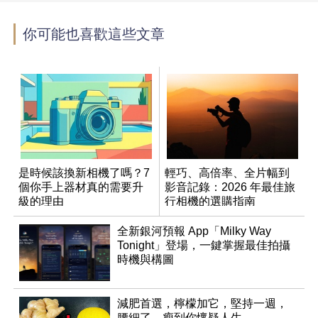
你可能也喜歡這些文章
是時候該換新相機了嗎？7
輕巧、高倍率、全片幅到
個你手上器材真的需要升
影音記錄：2026 年最佳旅
級的理由
行相機的選購指南
全新銀河預報 App「Milky Way
Tonight」登場，一鍵掌握最佳拍攝
時機與構圖
減肥首選，檸檬加它，堅持一週，
腰細了，瘦到你懷疑人生