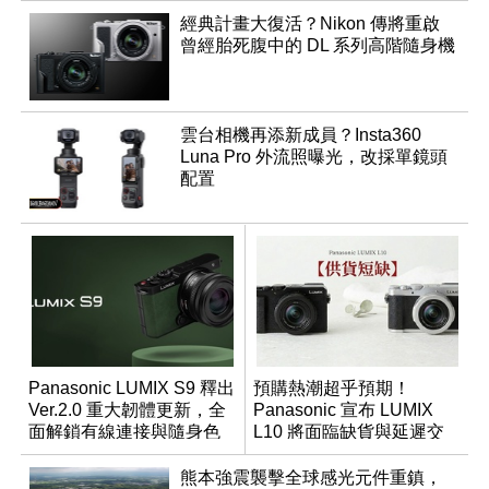
經典計畫大復活？Nikon 傳將重啟
曾經胎死腹中的 DL 系列高階隨身機
雲台相機再添新成員？Insta360
Luna Pro 外流照曝光，改採單鏡頭
配置
Panasonic LUMIX S9 釋出
預購熱潮超乎預期！
Ver.2.0 重大韌體更新，全
Panasonic 宣布 LUMIX
面解鎖有線連接與隨身色
L10 將面臨缺貨與延遲交
調編輯
貨時間
熊本強震襲擊全球感光元件重鎮，