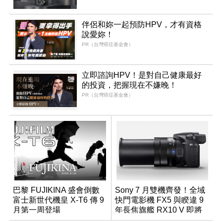
伴侶和妳一起預防HPV，才有資格
說愛妳！
PR（台灣癌症基金會）
立即諮詢HPV！是對自己健康最好
的投資，把握現在不嫌晚！
PR（台灣癌症基金會）
巴黎 FUJIKINA 盛會倒數
Sony 7 月雙機齊發！全域
富士新世代機皇 X-T6 傳 9
快門電影機 FX5 與睽違 9
月第一周登場
年長焦旗艦 RX10 V 即將
登場