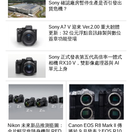
Sony 確認廠房暫停生產是否引發出
貨危機？
Sony A7 V 迎來 Ver.2.00 重大韌體
更新：32 位元浮點音訊錄製與數位
簽章功能登場
Sony 正式發表第五代高倍率一體式
相機 RX10 V，雙影像處理器與 AI
單元上身
Nikon 未來新品推測藍圖：
Canon EOS R8 Mark II 傳
全片幅定焦隨身機與 RED
將於 9 月發表？EOS R10