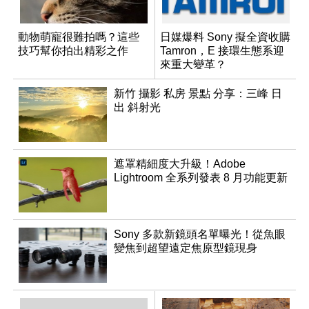
動物萌寵很難拍嗎？這些
日媒爆料 Sony 擬全資收購
技巧幫你拍出精彩之作
Tamron，E 接環生態系迎
來重大變革？
新竹 攝影 私房 景點 分享：三峰 日
出 斜射光
遮罩精細度大升級！Adobe
Lightroom 全系列發表 8 月功能更新
Sony 多款新鏡頭名單曝光！從魚眼
變焦到超望遠定焦原型鏡現身