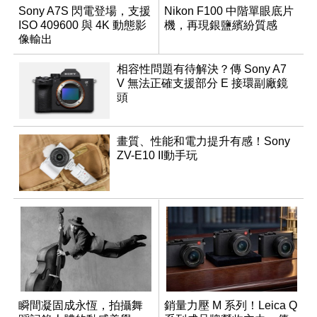
Sony A7S 閃電登場，支援
Nikon F100 中階單眼底片
ISO 409600 與 4K 動態影
機，再現銀鹽繽紛質感
像輸出
相容性問題有待解決？傳 Sony A7
V 無法正確支援部分 E 接環副廠鏡
頭
畫質、性能和電力提升有感！Sony
ZV-E10 II動手玩
瞬間凝固成永恆，拍攝舞
銷量力壓 M 系列！Leica Q