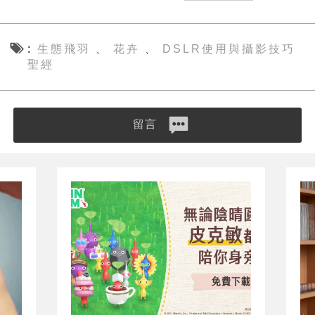
生態飛羽
花卉
DSLR使用與攝影技巧
、
、
聖經
留言