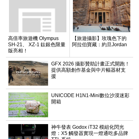
高倍率旅遊機 Olympus
【旅遊攝影】玫瑰色下的
SH-21、 XZ-1 鈦銀色限量
阿拉伯寶藏：約旦Jordan
版亮相！
GFX 2026 攝影贊助計畫正式開跑！
提供高額創作基金與中片幅器材支
援
UNICODE H1N1-Mini數位沙漠迷彩
開箱
神牛發表 Godox iT32 模組化閃光
燈：X5 觸發器實現一燈通吃多品牌