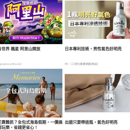
谷世界 楓星 阿里山開放
日本專利技術，男性氣色好明亮
lestory World）
PR（三得利健康網路商店）
花費難抓？全包式海島假期，一價搞
出遊只要帶這瓶，氣色好明亮
宿玩樂，省錢更省心！