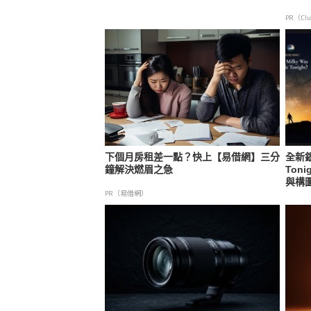
PR（Clu
下個月房租差一點？快上【易借網】三分
全新銀
鐘解決燃眉之急
Ton
與構
PR（易借網）