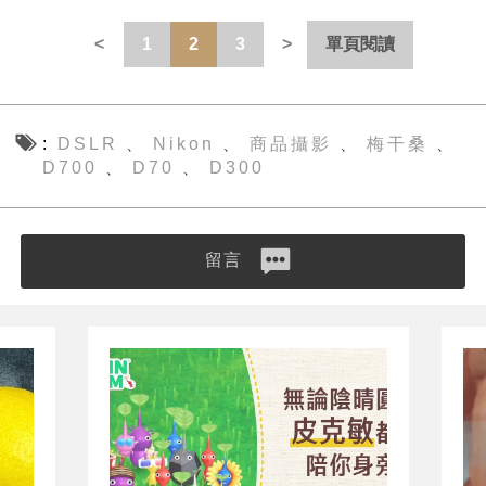
1
2
3
單頁閱讀
DSLR
Nikon
商品攝影
梅干桑
、
、
、
、
D700
D70
D300
、
、
留言