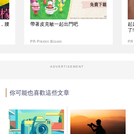
，腰
帶著皮克敏一起出門吧
起
了
PR Pikmin Bloom
PR
ADVERTISEMENT
你可能也喜歡這些文章