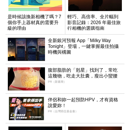
是時候該換新相機了嗎？7
輕巧、高倍率、全片幅到
個你手上器材真的需要升
影音記錄：2026 年最佳旅
級的理由
行相機的選購指南
全新銀河預報 App「Milky Way
Tonight」登場，一鍵掌握最佳拍攝
時機與構圖
腹部脂肪的「剋星」找到了，常吃
這幾物，吃走大肚囊，瘦出小蠻腰
PR（新素簡）
伴侶和妳一起預防HPV，才有資格
說愛妳！
PR（台灣癌症基金會）