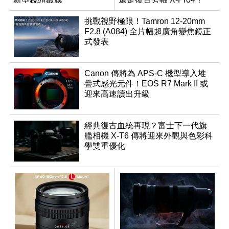
挑戰視野極限！Tamron 12-20mm
F2.8 (A084) 全片幅超廣角變焦鏡正
式發表
Canon 傳將為 APS-C 機型導入堆
疊式感光元件！EOS R7 Mark II 或
迎來高速讀出升級
經典復古血統再現？富士下一代旗
艦相機 X-T6 傳將迎來外觀與色彩科
學雙重優化