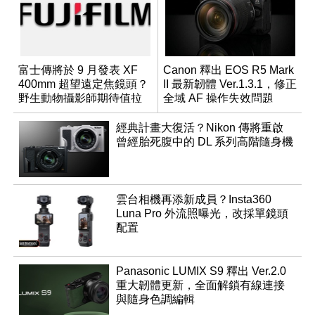
富士傳將於 9 月發表 XF
Canon 釋出 EOS R5 Mark
400mm 超望遠定焦鏡頭？
II 最新韌體 Ver.1.3.1，修正
野生動物攝影師期待值拉
全域 AF 操作失效問題
滿
經典計畫大復活？Nikon 傳將重啟
曾經胎死腹中的 DL 系列高階隨身機
雲台相機再添新成員？Insta360
Luna Pro 外流照曝光，改採單鏡頭
配置
Panasonic LUMIX S9 釋出 Ver.2.0
重大韌體更新，全面解鎖有線連接
與隨身色調編輯