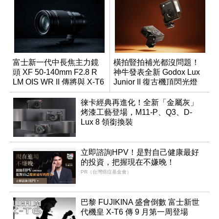
富士新一代中長焦主力鏡
橫拍豎拍補光都沒問題！
頭 XF 50-140mm F2.8 R
神牛發表全新 Godox Lux
LM OIS WR II 傳將與 X-T6
Junior II 復古機頂閃光燈
同步亮相
徠卡經典再進化！全新「金屬灰」
烤漆工藝登場，M11-P、Q3、D-
Lux 8 領銜換裝
立即諮詢HPV！是對自己健康最好
的投資，把握現在不嫌晚！
PR（台灣癌症基金會）
巴黎 FUJIKINA 盛會倒數 富士新世
代機皇 X-T6 傳 9 月第一周登場