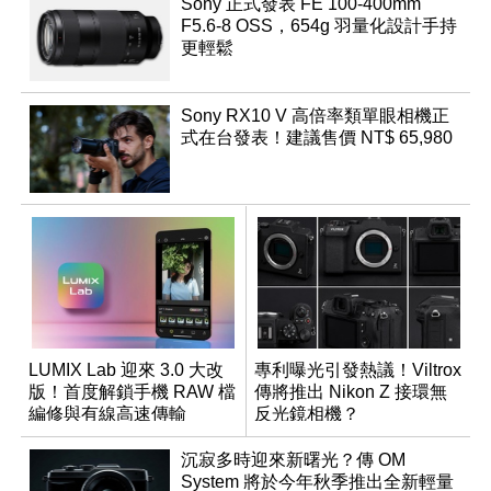
Sony 正式發表 FE 100-400mm
F5.6-8 OSS，654g 羽量化設計手持
更輕鬆
Sony RX10 V 高倍率類單眼相機正
式在台發表！建議售價 NT$ 65,980
LUMIX Lab 迎來 3.0 大改
專利曝光引發熱議！Viltrox
版！首度解鎖手機 RAW 檔
傳將推出 Nikon Z 接環無
編修與有線高速傳輸
反光鏡相機？
沉寂多時迎來新曙光？傳 OM
System 將於今年秋季推出全新輕量