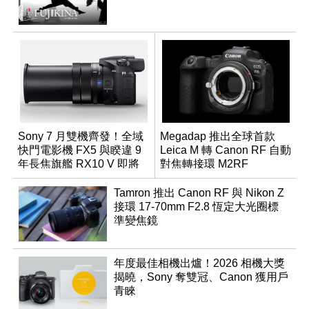
Sony 7 月雙機齊發！全域
Megadap 推出全球首款
快門電影機 FX5 與睽違 9
Leica M 轉 Canon RF 自動
年長焦旗艦 RX10 V 即將
對焦轉接環 M2RF
登場
Tamron 推出 Canon RF 與 Nikon Z
接環 17-70mm F2.8 恆定大光圈標
準變焦鏡
年度最佳相機出爐！2026 相機大獎
揭曉，Sony 奪雙冠、Canon 獲用戶
青睞