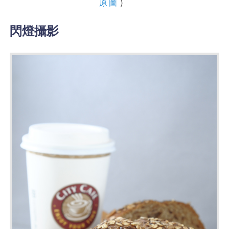
）
原圖
閃燈攝影