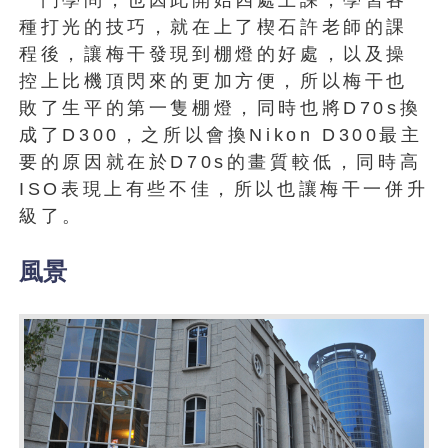
種打光的技巧，就在上了楔石許老師的課
程後，讓梅干發現到棚燈的好處，以及操
控上比機頂閃來的更加方便，所以梅干也
敗了生平的第一隻棚燈，同時也將D70s換
成了D300，之所以會換Nikon D300最主
要的原因就在於D70s的畫質較低，同時高
ISO表現上有些不佳，所以也讓梅干一併升
級了。
風景