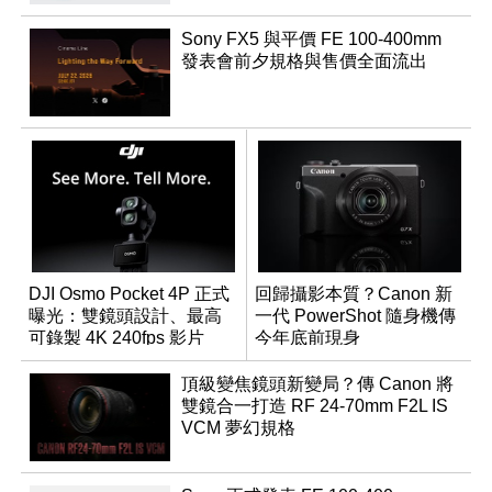
Sony FX5 與平價 FE 100-400mm
發表會前夕規格與售價全面流出
DJI Osmo Pocket 4P 正式
回歸攝影本質？Canon 新
曝光：雙鏡頭設計、最高
一代 PowerShot 隨身機傳
可錄製 4K 240fps 影片
今年底前現身
頂級變焦鏡頭新變局？傳 Canon 將
雙鏡合一打造 RF 24-70mm F2L IS
VCM 夢幻規格