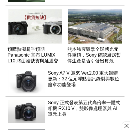
預購熱潮超乎預期！
熊本強震襲擊全球感光元
Panasonic 宣布 LUMIX
件重鎮，Sony 確認廠房暫
L10 將面臨缺貨與延遲交
停生產是否引發出貨危
貨時間
機？
Sony A7 V 迎來 Ver.2.00 重大韌體
更新：32 位元浮點音訊錄製與數位
簽章功能登場
Sony 正式發表第五代高倍率一體式
相機 RX10 V，雙影像處理器與 AI
單元上身