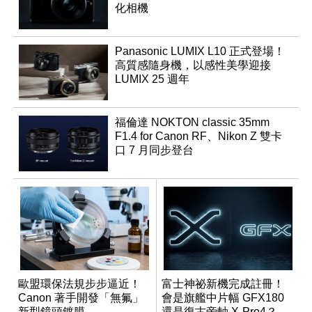
化相機
Panasonic LUMIX L10 正式登場！
高質感隨身機，以感性美學迎接
LUMIX 25 週年
福倫達 NOKTON classic 35mm
F1.4 for Canon RF、Nikon Z 雙卡
口 7 月同步登台
歐盟環保法規步步逼近！
富士神祕新機完成註冊！
Canon 著手開發「無氟」
會是旗艦中片幅 GFX180
新型鏡頭鍍膜
還是復古旁軸 X-Pro4？