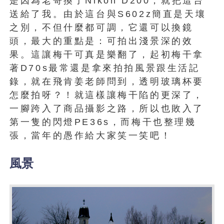
是因為老哥換了Nikon D200，就把這台
送給了我。由於這台與S602z簡直是天壤
之別，不但什麼都可調，它還可以換鏡
頭，最大的重點是：可拍出淺景深的效
果。這讓梅干可真是樂翻了，起初梅干拿
著D70s最常還是拿來拍拍風景跟生活記
錄，就在飛肯姜老師問到，透明玻璃杯要
怎麼拍呀？！就這樣讓梅干陷的更深了，
一腳跨入了商品攝影之路，所以也敗入了
第一隻的閃燈PE36s，而梅干也整理幾
張，當年的愚作給大家笑一笑吧！
風景