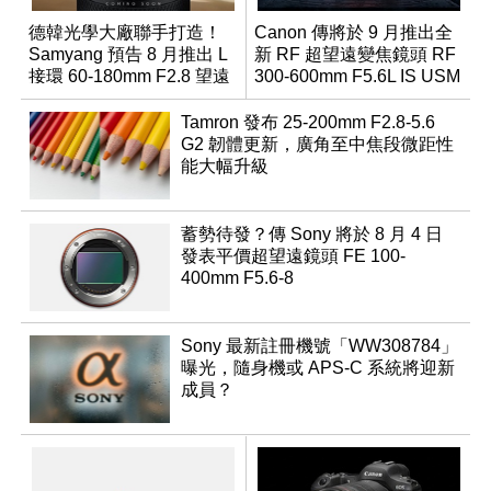
德韓光學大廠聯手打造！
Canon 傳將於 9 月推出全
Samyang 預告 8 月推出 L
新 RF 超望遠變焦鏡頭 RF
接環 60-180mm F2.8 望遠
300-600mm F5.6L IS USM
變焦鏡
Tamron 發布 25-200mm F2.8-5.6
G2 韌體更新，廣角至中焦段微距性
能大幅升級
蓄勢待發？傳 Sony 將於 8 月 4 日
發表平價超望遠鏡頭 FE 100-
400mm F5.6-8
Sony 最新註冊機號「WW308784」
曝光，隨身機或 APS-C 系統將迎新
成員？