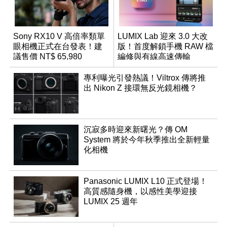
Sony RX10 V 高倍率類單
LUMIX Lab 迎來 3.0 大改
眼相機正式在台發表！建
版！首度解鎖手機 RAW 檔
議售價 NT$ 65,980
編修與有線高速傳輸
專利曝光引發熱議！Viltrox 傳將推
出 Nikon Z 接環無反光鏡相機？
沉寂多時迎來新曙光？傳 OM
System 將於今年秋季推出全新輕量
化相機
Panasonic LUMIX L10 正式登場！
高質感隨身機，以感性美學迎接
LUMIX 25 週年