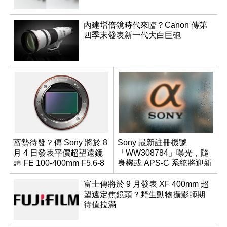
內建增倍鏡時代來臨？Canon 傳第
四季末發表新一代大白巨砲
蓄勢待發？傳 Sony 將於 8
Sony 最新註冊機號
月 4 日發表平價超望遠鏡
「WW308784」曝光，隨
頭 FE 100-400mm F5.6-8
身機或 APS-C 系統將迎新
成員？
富士傳將於 9 月發表 XF 400mm 超
望遠定焦鏡頭？野生動物攝影師期
待值拉滿