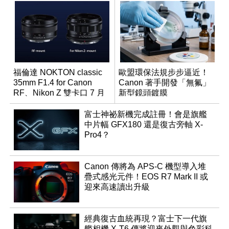
福倫達 NOKTON classic
歐盟環保法規步步逼近！
35mm F1.4 for Canon
Canon 著手開發「無氟」
RF、Nikon Z 雙卡口 7 月
新型鏡頭鍍膜
同步登台
富士神祕新機完成註冊！會是旗艦
中片幅 GFX180 還是復古旁軸 X-
Pro4？
Canon 傳將為 APS-C 機型導入堆
疊式感光元件！EOS R7 Mark II 或
迎來高速讀出升級
經典復古血統再現？富士下一代旗
艦相機 X-T6 傳將迎來外觀與色彩科