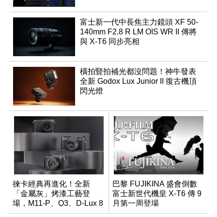
富士新一代中長焦主力鏡頭 XF 50-
140mm F2.8 R LM OIS WR II 傳將
與 X-T6 同步亮相
橫拍豎拍補光都沒問題！神牛發表
全新 Godox Lux Junior II 復古機頂
閃光燈
徠卡經典再進化！全新
巴黎 FUJIKINA 盛會倒數
「金屬灰」烤漆工藝登
富士新世代機皇 X-T6 傳 9
場，M11-P、Q3、D-Lux 8
月第一周登場
領銜換裝