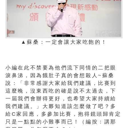
▲蘇桑：一定會讓大家吃飽的！
小編在此不禁要為他們流下同情的二把眼
淚鼻涕，因為餓肚子真的會想殺人~蘇桑
說：「非常感謝大家給我們建議，比賽到
這麼晚，沒東西吃的確是說不太過去，下
一屆我們會辦得更好，也希望大家持續給
我們建議。」大夥知道該怎麼做了吧？多
給C家回應，多參加比賽，抱得鏡頭歸肯定
只是一點點的小難事而已！（編按：講那