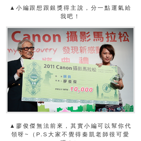
▲小編跟想跟銀獎得主說，分一點運氣給
我吧！
▲廖俊傑無法前來，其實小編可以幫你代
領呀~（P.S大家不覺得秦凱老師很可愛