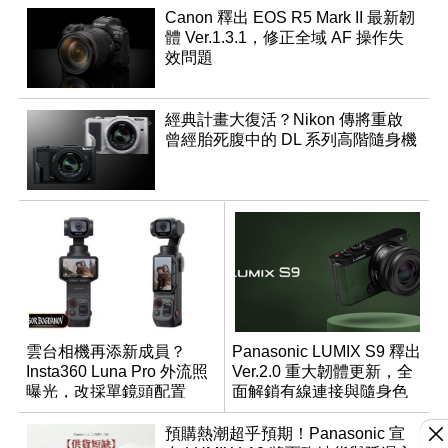
Canon 釋出 EOS R5 Mark II 最新韌
體 Ver.1.3.1，修正全域 AF 操作失
效問題
經典計畫大復活？Nikon 傳將重啟
曾經胎死腹中的 DL 系列高階隨身機
雲台相機再添新成員？
Panasonic LUMIX S9 釋出
Insta360 Luna Pro 外流照
Ver.2.0 重大韌體更新，全
曝光，改採單鏡頭配置
面解鎖有線連接與隨身色
調編輯
預購熱潮超乎預期！Panasonic 宣