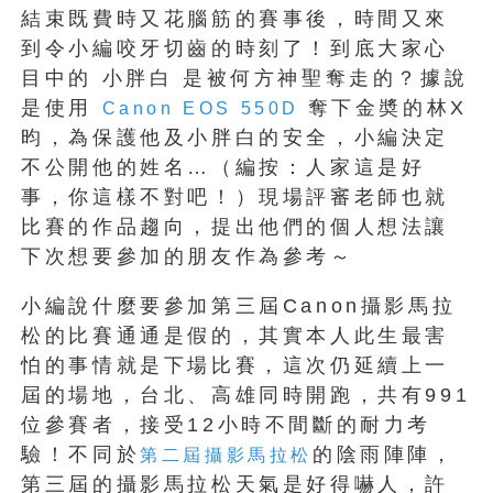
結束既費時又花腦筋的賽事後，時間又來
到令小編咬牙切齒的時刻了！到底大家心
目中的 小胖白 是被何方神聖奪走的？據說
是使用
奪下金奬的林X
Canon EOS 550D
昀，為保護他及小胖白的安全，小編決定
不公開他的姓名…（編按：人家這是好
事，你這樣不對吧！）現場評審老師也就
比賽的作品趨向，提出他們的個人想法讓
下次想要參加的朋友作為參考～
小編說什麼要參加第三屆Canon攝影馬拉
松的比賽通通是假的，其實本人此生最害
怕的事情就是下場比賽，這次仍延續上一
屆的場地，台北、高雄同時開跑，共有991
位參賽者，接受12小時不間斷的耐力考
驗！不同於
的陰雨陣陣，
第二屆攝影馬拉松
第三屆的攝影馬拉松天氣是好得嚇人，許