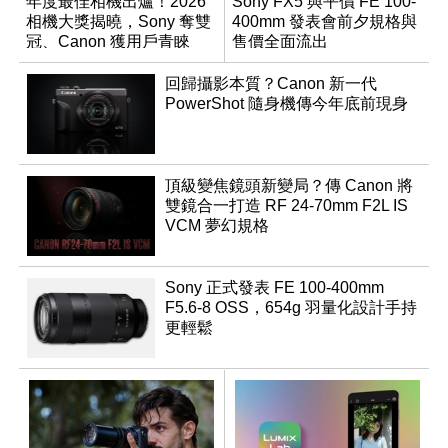
年度最佳相機出爐！2026
Sony FX5 與平價 FE 100-
相機大獎揭曉，Sony 奪雙
400mm 發表會前夕規格與
冠、Canon 獲用戶青睞
售價全面流出
回歸攝影本質？Canon 新一代
PowerShot 隨身機傳今年底前現身
頂級變焦鏡頭新變局？傳 Canon 將
雙鏡合一打造 RF 24-70mm F2L IS
VCM 夢幻規格
Sony 正式發表 FE 100-400mm
F5.6-8 OSS，654g 羽量化設計手持
更輕鬆