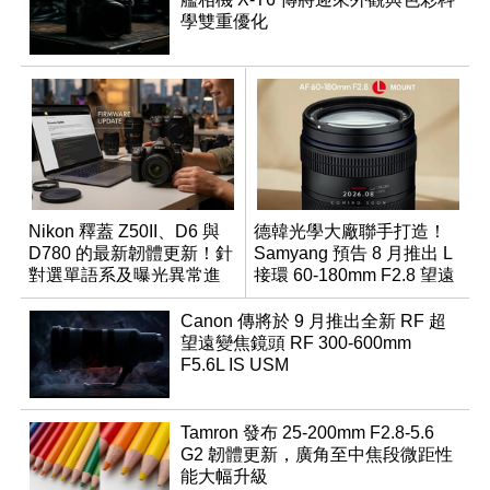
學雙重優化
Nikon 釋蓋 Z50II、D6 與
德韓光學大廠聯手打造！
D780 的最新韌體更新！針
Samyang 預告 8 月推出 L
對選單語系及曝光異常進
接環 60-180mm F2.8 望遠
行修復
變焦鏡
Canon 傳將於 9 月推出全新 RF 超
望遠變焦鏡頭 RF 300-600mm
F5.6L IS USM
Tamron 發布 25-200mm F2.8-5.6
G2 韌體更新，廣角至中焦段微距性
能大幅升級