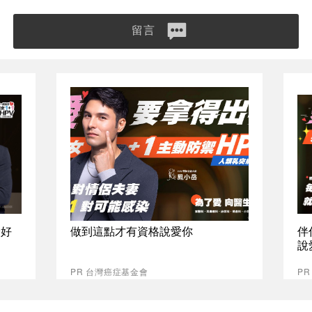
留言
最好
做到這點才有資格說愛你
伴
說
PR 台灣癌症基金會
P