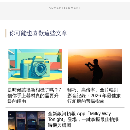
ADVERTISEMENT
你可能也喜歡這些文章
是時候該換新相機了嗎？7
輕巧、高倍率、全片幅到
個你手上器材真的需要升
影音記錄：2026 年最佳旅
級的理由
行相機的選購指南
全新銀河預報 App「Milky Way
Tonight」登場，一鍵掌握最佳拍攝
時機與構圖