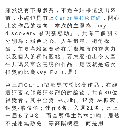
雖然沒有下海參賽，不過在結果還沒出來
前，小編也是有上
，關心
Canon馬拉松官網
此次作品的走向。本次的主題為「my
discovery 發現新感動」，共有三個關卡
分別為：綠色之心、人生追尋、街角探
險，主要考驗參賽者在所處城市的觀察力
以及個人的獨特觀點，要怎麼拍出令人產
生共鳴又富含意境的作品，應該就是這次
得獎的比賽key Point囉！
第三屆Canon攝影馬拉松比賽作品，在經
過評審老師嚴謹激烈的討論後，共有30位
得獎者，其中金獎-林加昀、銀獎-林振宏、
銅獎-廖俊傑；佳作6名、入選21名，比上
一屆多了4名。而金獎得主為林加昀，居然
不是用無敵兔…等高階機種，而是用