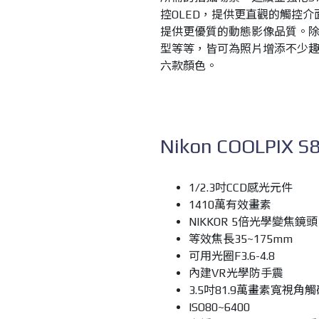
控OLED，提供更直觀的觸控介面
提供更優質的動態影像品質。除
型等等，皆可為照片增添不少趣
六款顏色。
Nikon COOLPIX
1/2.3吋CCD感光元件
1410萬有效畫素
NIKKOR 5倍光學變焦鏡頭
等效焦長35~175mm
可用光圈F3.6-4.8
內建VR光學防手震
3.5吋81.9萬畫素寬視角觸
ISO80~6400