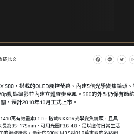
收藏此文
PIX S80，搭載的OLED觸控螢幕、內建5倍光學變焦鏡頭、
720p動態錄影並內建立體聲麥克風。S80的外型仍保有簡
，預計2010年10月正式上市。
1/2.3吋1410萬有效畫素CCD，搭載NIKKOR光學變焦鏡頭，且具
為35~175mm，可用光圈F3.6-4.8，足以應付日常生活
的觸碰概念，最新的S80使用3.5吋81.9萬畫素的多點觸