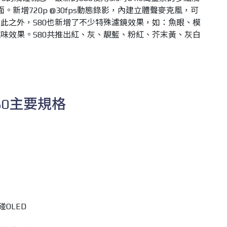
。新增720p @30fps動態錄影，內建立體聲麥克風，可
此之外，S80也新增了不少特殊濾鏡效果，如：魚眼、模
味效果。S80共推出紅、灰、靚藍、粉紅、芥末黃、灰白
 S80主要規格
碰OLED