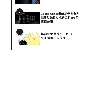
7
Cooke Optics推出適用於全片
幅無反光鏡相機的全新SP3定
焦鏡頭組
8
攝影新手 基礎班： P、A、S、
M 拍攝模式 先搞懂