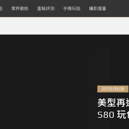
活
業界動態
重點評測
手機玩拍
攝影擂臺
2010.09.08
美型再進
S80 