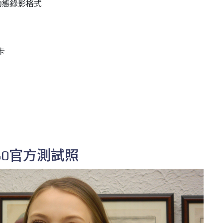
ps動態錄影格式
卡
X S80官方測試照