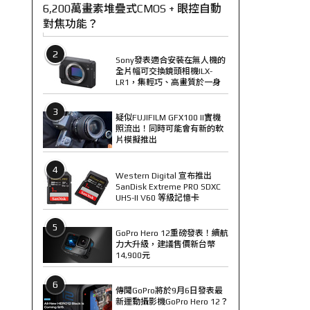
6,200萬畫素堆疊式CMOS + 眼控自動
對焦功能？
2
Sony發表適合安裝在無人機的
全片幅可交換鏡頭相機ILX-
LR1，集輕巧、高畫質於一身
3
疑似FUJIFILM GFX100 II實機
照流出！同時可能會有新的軟
片模擬推出
4
Western Digital 宣布推出
SanDisk Extreme PRO SDXC
UHS-II V60 等級記憶卡
5
GoPro Hero 12重磅發表！續航
力大升級，建議售價新台幣
14,900元
6
傳聞GoPro將於9月6日發表最
新運動攝影機GoPro Hero 12？