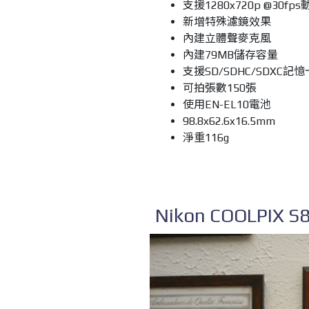
支援1280x720p @30f
新增特殊濾鏡效果
內建立體聲麥克風
內建79MB儲存容量
支援SD/SDHC/SDXC記憶
可拍張數150張
使用EN-EL10電池
98.8x62.6x16.5mm
淨重116g
Nikon COOLPI