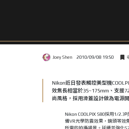
Joey Shen
2010/09/08 19:50
Nikon近日發表觸控美型機COOL
效焦長相當於35~175mm、支援
尚風格，採用滑蓋設計做為電源開關
Nikon COOLPIX S80採用
備VR光學防震效果，鏡頭等效焦長
所需的拍攝場景。延續並強化S70