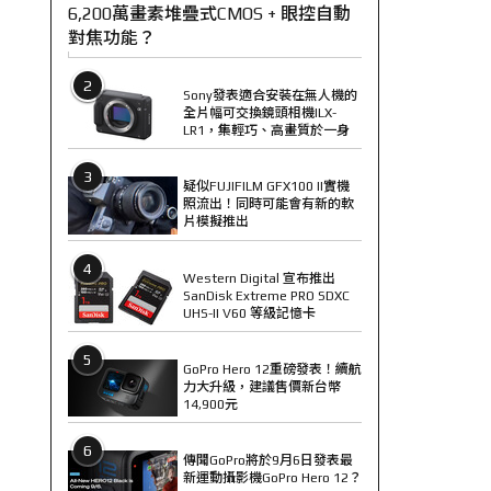
6,200萬畫素堆疊式CMOS + 眼控自動
對焦功能？
2
Sony發表適合安裝在無人機的
全片幅可交換鏡頭相機ILX-
LR1，集輕巧、高畫質於一身
3
疑似FUJIFILM GFX100 II實機
照流出！同時可能會有新的軟
片模擬推出
4
Western Digital 宣布推出
SanDisk Extreme PRO SDXC
UHS-II V60 等級記憶卡
5
GoPro Hero 12重磅發表！續航
力大升級，建議售價新台幣
14,900元
6
傳聞GoPro將於9月6日發表最
新運動攝影機GoPro Hero 12？