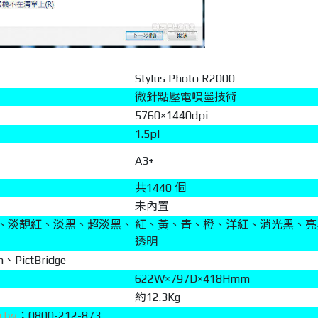
Stylus Photo R2000
微針點壓電噴墨技術
5760×1440dpi
1.5pl
A3+
共1440 個
未內置
、淡靚紅、淡黑、超淡黑、
紅、黃、青、橙、洋紅、消光黑、亮
透明
、PictBridge
622W×797D×418Hmm
約12.3Kg
.tw
；0800-212-873