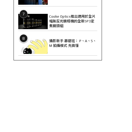
7
Cooke Optics推出適用於全片
幅無反光鏡相機的全新SP3定
焦鏡頭組
8
攝影新手 基礎班： P、A、S、
M 拍攝模式 先搞懂