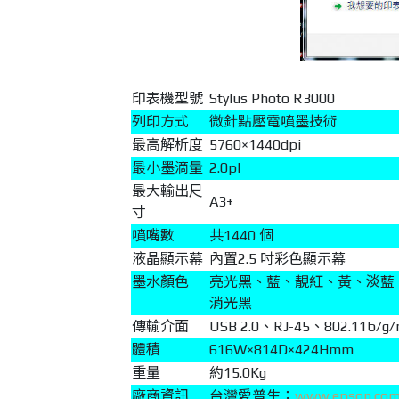
印表機型號
Stylus Photo R3000
列印方式
微針點壓電噴墨技術
最高解析度
5760×1440dpi
最小墨滴量
2.0pl
最大輸出尺
A3+
寸
噴嘴數
共1440 個
液晶顯示幕
內置2.5 吋彩色顯示幕
墨水顏色
亮光黑、藍、靚紅、黃、淡藍
消光黑
傳輸介面
USB 2.0、RJ-45、802.11b/g/n
體積
616W×814D×424Hmm
重量
約15.0Kg
廠商資訊
台灣愛普生；
www.epson.com