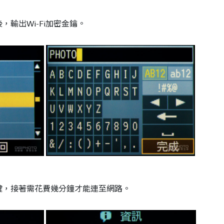
，輸出Wi-Fi加密金鑰。
鍵，接著需花費幾分鐘才能連至網路。