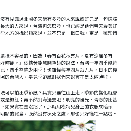
來沒有見識過北國冬天能有多冷的人來說或許只是一句陳腔
地長大的人來說，台灣再怎麼冷，也已經是他們春天最美好
這些地方的攝影師來說，並不只是一個口號，更是一種珍惜
說還挺不容易的，因為「春有百花秋有月，夏有涼風冬有
間好時節。」依據黃龍慧開禪師的說法，台灣一年四季能符
而已，四季整整少兩季！也難怪每年四月跟九月，日本的櫻
拍照的台灣人，畢竟季節感對我們來說實在是太微薄啦。
方法可以拍出季節感？其實只要往山上走，季節的變化就會
櫻或是楓紅；再不然到海邊去吧！明亮的陽光、青春的比基
天。如果實在是沒招了，那就用模特兒身上的衣服來暗示
不明顯的寶島，既然沒有凍死之虞，那也只好犧牲一點啦。