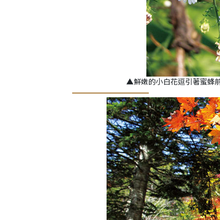
▲鮮嫩的小白花逗引著蜜蜂前