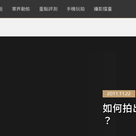
活
業界動態
重點評測
手機玩拍
攝影擂臺
2011.11.22
如何拍
？