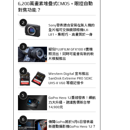
6,200萬畫素堆疊式CMOS + 眼控自動
對焦功能？
2
Sony發表適合安裝在無人機的
全片幅可交換鏡頭相機ILX-
LR1，集輕巧、高畫質於一身
3
疑似FUJIFILM GFX100 II實機
照流出！同時可能會有新的軟
片模擬推出
4
Western Digital 宣布推出
SanDisk Extreme PRO SDXC
UHS-II V60 等級記憶卡
5
GoPro Hero 12重磅發表！續航
力大升級，建議售價新台幣
14,900元
6
傳聞GoPro將於9月6日發表最
新運動攝影機GoPro Hero 12？