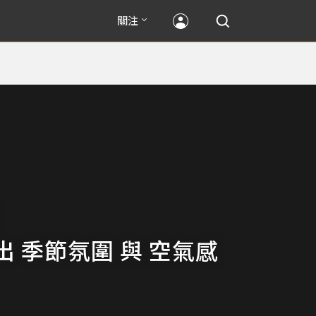
關注
出 季節氛圍 與 空氣感