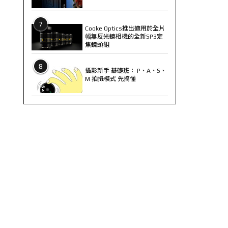
7
Cooke Optics推出適用於全片
幅無反光鏡相機的全新SP3定
焦鏡頭組
8
攝影新手 基礎班： P、A、S、
M 拍攝模式 先搞懂