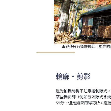
▲即使只有幾許楓紅，燦亮的
輪廓‧剪影
逆光拍攝時稍不注意控制曝光
某些攝影師（例如分區曝光系統 Z
59分，但是如果用得巧妙，還