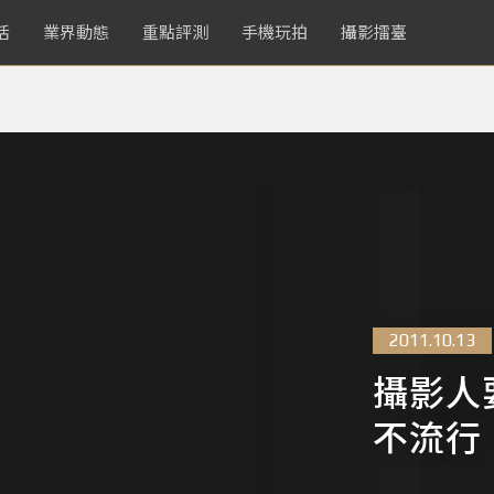
活
業界動態
重點評測
手機玩拍
攝影擂臺
2011.10.13
攝影人
不流行