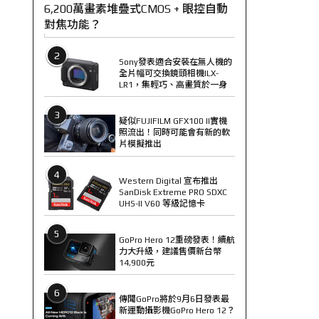
6,200萬畫素堆疊式CMOS + 眼控自動
對焦功能？
2
Sony發表適合安裝在無人機的
全片幅可交換鏡頭相機ILX-
LR1，集輕巧、高畫質於一身
3
疑似FUJIFILM GFX100 II實機
照流出！同時可能會有新的軟
片模擬推出
4
Western Digital 宣布推出
SanDisk Extreme PRO SDXC
UHS-II V60 等級記憶卡
5
GoPro Hero 12重磅發表！續航
力大升級，建議售價新台幣
14,900元
6
傳聞GoPro將於9月6日發表最
新運動攝影機GoPro Hero 12？