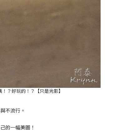
咦！？好玩的！？【只是光影】
行與不流行。
自己的一幅美圖！