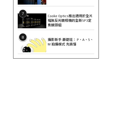
7
Cooke Optics推出適用於全片
幅無反光鏡相機的全新SP3定
焦鏡頭組
8
攝影新手 基礎班： P、A、S、
M 拍攝模式 先搞懂