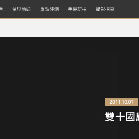
活
業界動態
重點評測
手機玩拍
攝影擂臺
2011.10.07
雙十國