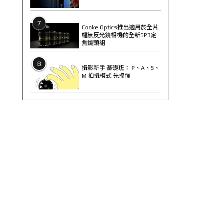
7
Cooke Optics推出適用於全片
幅無反光鏡相機的全新SP3定
焦鏡頭組
8
攝影新手 基礎班： P、A、S、
M 拍攝模式 先搞懂