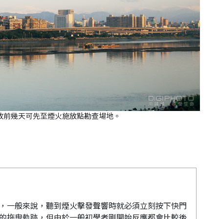
放前幾天可先至煙火施放點勘查場地。
，一般來說，聽到煙火擊發聲響時就必須立刻按下快門
的拖曳軌跡，但由於一般初學者剛開始反應都會比較後