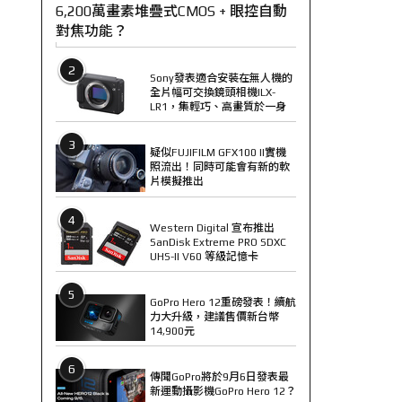
6,200萬畫素堆疊式CMOS + 眼控自動
對焦功能？
2
Sony發表適合安裝在無人機的
全片幅可交換鏡頭相機ILX-
LR1，集輕巧、高畫質於一身
3
疑似FUJIFILM GFX100 II實機
照流出！同時可能會有新的軟
片模擬推出
4
Western Digital 宣布推出
SanDisk Extreme PRO SDXC
UHS-II V60 等級記憶卡
5
GoPro Hero 12重磅發表！續航
力大升級，建議售價新台幣
14,900元
6
傳聞GoPro將於9月6日發表最
新運動攝影機GoPro Hero 12？