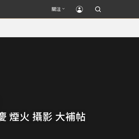
關注
慶 煙火 攝影 大補帖