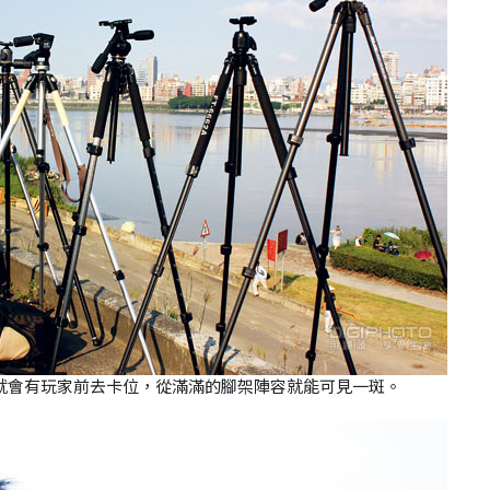
就會有玩家前去卡位，從滿滿的腳架陣容就能可見一斑。