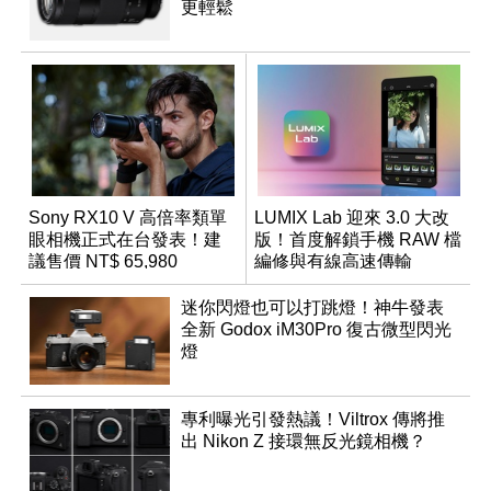
更輕鬆
Sony RX10 V 高倍率類單
LUMIX Lab 迎來 3.0 大改
眼相機正式在台發表！建
版！首度解鎖手機 RAW 檔
議售價 NT$ 65,980
編修與有線高速傳輸
迷你閃燈也可以打跳燈！神牛發表
全新 Godox iM30Pro 復古微型閃光
燈
專利曝光引發熱議！Viltrox 傳將推
出 Nikon Z 接環無反光鏡相機？