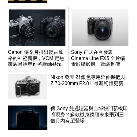
Canon 傳 9 月推出復古風
Sony 正式在台發表
格的神祕新機，VCM 定焦
Cinema Line FX5 全片幅
家族最終章也將壓軸登場
電影攝影機，建議售價
NT$144,980
Nikon 發表 Zf 銀色專用延伸握把與
Z 70-200mm F2.8 II 最新韌體更新
傳 Sony 雙處理器與全域快門新機即
將現身？多款機身鏡頭未來兩到三
個月內有望登場