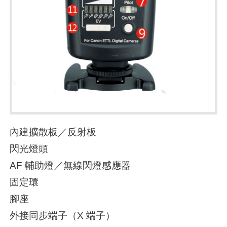
內建擴散板／反射板
閃光燈頭
AF 輔助燈／無線閃燈感應器
固定環
腳座
外接同步端子（X 端子）