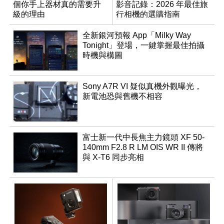
個你手上器材真的需要升
影音記錄：2026 年最佳旅
級的理由
行相機的選購指南
全新銀河預報 App「Milky Way
Tonight」登場，一鍵掌握最佳拍攝
時機與構圖
Sony A7R VI 疑似真機外觀曝光，
新電池恐與舊機不相容
富士新一代中長焦主力鏡頭 XF 50-
140mm F2.8 R LM OIS WR II 傳將
與 X-T6 同步亮相