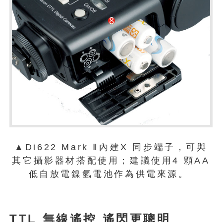
▲Di622 Mark Ⅱ內建X 同步端子，可與
其它攝影器材搭配使用；建議使用4 顆AA
低自放電鎳氫電池作為供電來源。
TTL 無線遙控 遙閃更聰明