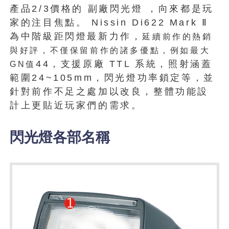
產品2/3價格的 副廠閃光燈 ，向來都是玩
家的注目焦點。 Nissin Di622 Mark Ⅱ
為中階級距閃燈最新力作，
延續前作的熱銷
與好評，不僅保留前作的諸多優點，例如最大
44，支援原廠 TTL 系統，照射涵蓋
GN值
範圍24~105mm，閃光燈功率鎖定等，並
針對前作不足之處加以改良，整體功能設
計上更貼近玩家們的需求。
閃光燈各部名稱