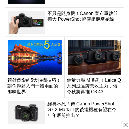
不只是隨身機！Canon 宣布重啟並
擴大 PowerShot 輕便相機產品線
鏡射倒影的5大拍攝技巧！
銷量力壓 M 系列！Leica Q
讓你輕鬆入門一體兩面的
系列成品牌營收主力，傳
趣味世界
今秋將再推 Q3 43
Monochrom
經典不死！傳 Canon PowerShot
G7 X Mark III 的後繼機種有望在今
年年底前推出？