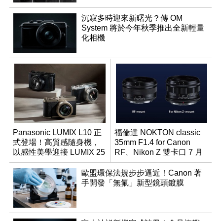
沉寂多時迎來新曙光？傳 OM
System 將於今年秋季推出全新輕量
化相機
Panasonic LUMIX L10 正
福倫達 NOKTON classic
式登場！高質感隨身機，
35mm F1.4 for Canon
以感性美學迎接 LUMIX 25
RF、Nikon Z 雙卡口 7 月
週年
同步登台
歐盟環保法規步步逼近！Canon 著
手開發「無氟」新型鏡頭鍍膜