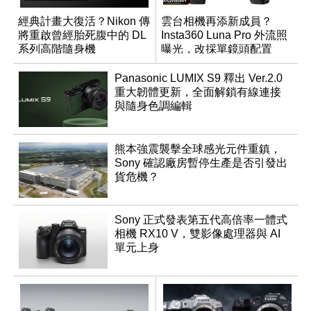
經典計畫大復活？Nikon 傳
雲台相機再添新成員？
將重啟曾經胎死腹中的 DL
Insta360 Luna Pro 外流照
系列高階隨身機
曝光，改採單鏡頭配置
Panasonic LUMIX S9 釋出 Ver.2.0
重大韌體更新，全面解鎖有線連接
與隨身色調編輯
熊本強震襲擊全球感光元件重鎮，
Sony 確認廠房暫停生產是否引發出
貨危機？
Sony 正式發表第五代高倍率一體式
相機 RX10 V，雙影像處理器與 AI
單元上身