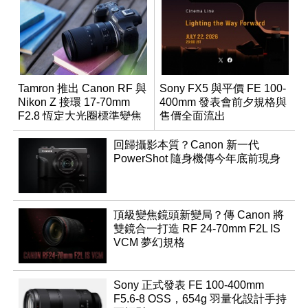
Tamron 推出 Canon RF 與
Sony FX5 與平價 FE 100-
Nikon Z 接環 17-70mm
400mm 發表會前夕規格與
F2.8 恆定大光圈標準變焦
售價全面流出
鏡
回歸攝影本質？Canon 新一代
PowerShot 隨身機傳今年底前現身
頂級變焦鏡頭新變局？傳 Canon 將
雙鏡合一打造 RF 24-70mm F2L IS
VCM 夢幻規格
Sony 正式發表 FE 100-400mm
F5.6-8 OSS，654g 羽量化設計手持