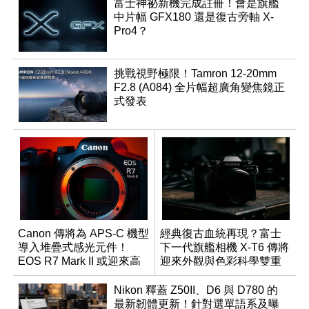
富士神祕新機完成註冊！會是旗艦
中片幅 GFX180 還是復古旁軸 X-
Pro4？
挑戰視野極限！Tamron 12-20mm
F2.8 (A084) 全片幅超廣角變焦鏡正
式發表
Canon 傳將為 APS-C 機型
經典復古血統再現？富士
導入堆疊式感光元件！
下一代旗艦相機 X-T6 傳將
EOS R7 Mark II 或迎來高
迎來外觀與色彩科學雙重
速讀出升級
優化
Nikon 釋蓋 Z50II、D6 與 D780 的
最新韌體更新！針對選單語系及曝