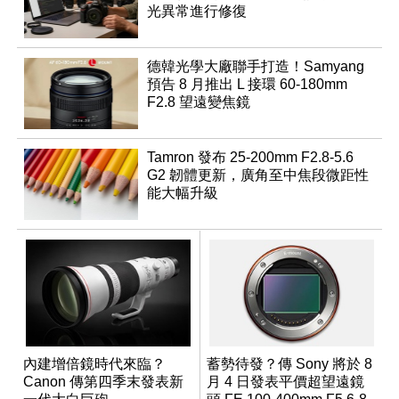
光異常進行修復
德韓光學大廠聯手打造！Samyang
預告 8 月推出 L 接環 60-180mm
F2.8 望遠變焦鏡
Tamron 發布 25-200mm F2.8-5.6
G2 韌體更新，廣角至中焦段微距性
能大幅升級
內建增倍鏡時代來臨？
蓄勢待發？傳 Sony 將於 8
Canon 傳第四季末發表新
月 4 日發表平價超望遠鏡