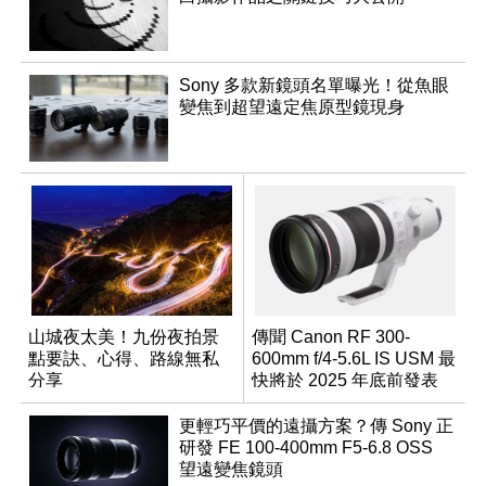
Sony 多款新鏡頭名單曝光！從魚眼
變焦到超望遠定焦原型鏡現身
山城夜太美！九份夜拍景
傳聞 Canon RF 300-
點要訣、心得、路線無私
600mm f/4-5.6L IS USM 最
分享
快將於 2025 年底前發表
更輕巧平價的遠攝方案？傳 Sony 正
研發 FE 100-400mm F5-6.8 OSS
望遠變焦鏡頭