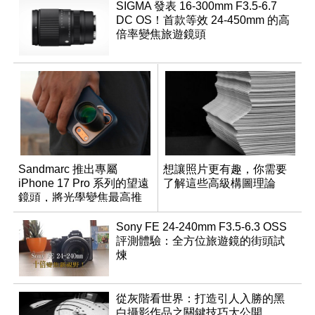
SIGMA 發表 16-300mm F3.5-6.7
DC OS！首款等效 24-450mm 的高
倍率變焦旅遊鏡頭
Sandmarc 推出專屬
想讓照片更有趣，你需要
iPhone 17 Pro 系列的望遠
了解這些高級構圖理論
鏡頭，將光學變焦最高推
升至 16 倍
Sony FE 24-240mm F3.5-6.3 OSS
評測體驗：全方位旅遊鏡的街頭試
煉
從灰階看世界：打造引人入勝的黑
白攝影作品之關鍵技巧大公開