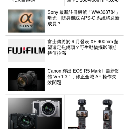
一代大白巨砲
頭 FE 100-400mm F5.6-8
Sony 最新註冊機號「WW308784」
曝光，隨身機或 APS-C 系統將迎新
成員？
富士傳將於 9 月發表 XF 400mm 超
望遠定焦鏡頭？野生動物攝影師期
待值拉滿
Canon 釋出 EOS R5 Mark II 最新韌
體 Ver.1.3.1，修正全域 AF 操作失
效問題