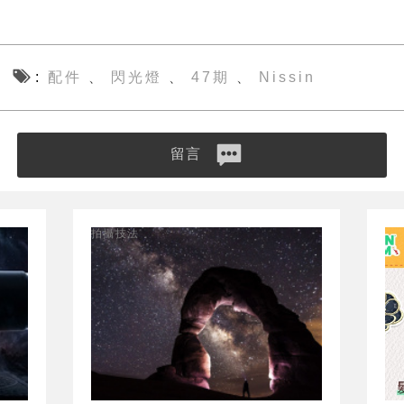
配件
閃光燈
47期
Nissin
、
、
、
留言
拍攝技法