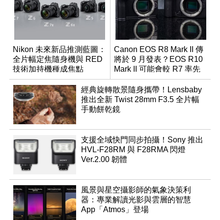
Nikon 未來新品推測藍圖：
Canon EOS R8 Mark II 傳
全片幅定焦隨身機與 RED
將於 9 月發表？EOS R10
技術加持機種成焦點
Mark II 可能會較 R7 率先
推出
經典旋轉散景隨身攜帶！Lensbaby
推出全新 Twist 28mm F3.5 全片幅
手動餅乾鏡
支援全域快門同步拍攝！Sony 推出
HVL-F28RM 與 F28RMA 閃燈
Ver.2.00 韌體
風景與星空攝影師的氣象決策利
器：專業解讀光影與雲層的智慧
App「Atmos」登場