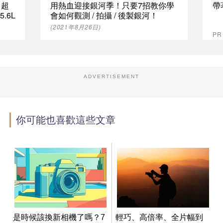
 超
用熱血迎接銀河季！只要7招教你學
帶
5.6L
會如何觀測 / 拍攝 / 後製銀河！
(2021年8月26日)
PR
ADVERTISEMENT
你可能也喜歡這些文章
是時候該換新相機了嗎？7
輕巧、高倍率、全片幅到