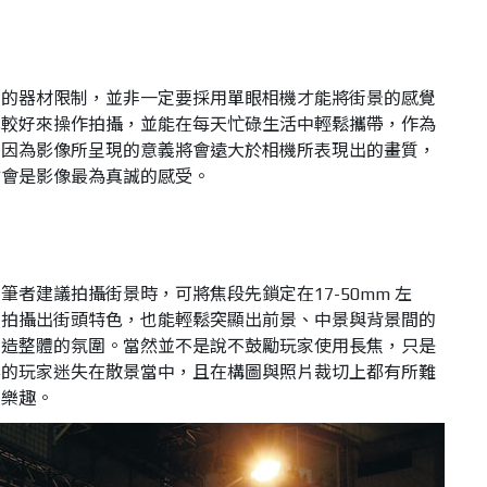
謂的器材限制，並非一定要採用單眼相機才能將街景的感覺
比較好來操作拍攝，並能在每天忙碌生活中輕鬆攜帶，作為
，因為影像所呈現的意義將會遠大於相機所表現出的畫質，
才會是影像最為真誠的感受。
者建議拍攝街景時，可將焦段先鎖定在17-50mm 左
的拍攝出街頭特色，也能輕鬆突顯出前景、中景與背景間的
營造整體的氛圍。當然並不是說不鼓勵玩家使用長焦，只是
影的玩家迷失在散景當中，且在構圖與照片裁切上都有所難
的樂趣。