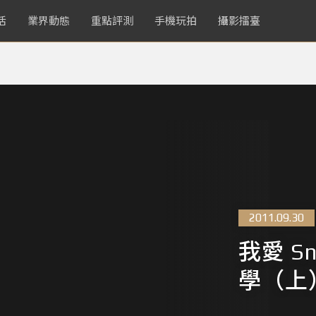
活
業界動態
重點評測
手機玩拍
攝影擂臺
2011.09.30
我愛 S
學（上