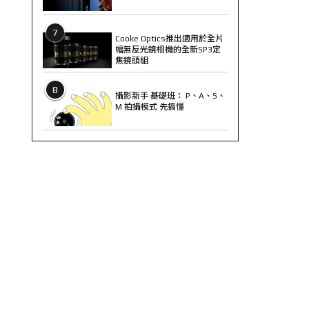
7
Cooke Optics推出適用於全片
幅無反光鏡相機的全新SP3定
焦鏡頭組
8
攝影新手 基礎班： P、A、S、
M 拍攝模式 先搞懂