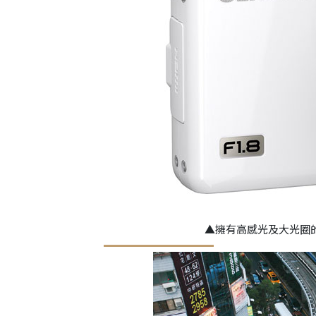
▲擁有高感光及大光圈