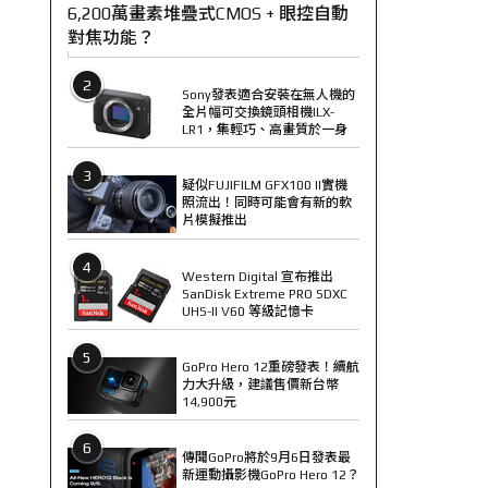
6,200萬畫素堆疊式CMOS + 眼控自動
對焦功能？
2
Sony發表適合安裝在無人機的
全片幅可交換鏡頭相機ILX-
LR1，集輕巧、高畫質於一身
3
疑似FUJIFILM GFX100 II實機
照流出！同時可能會有新的軟
片模擬推出
4
Western Digital 宣布推出
SanDisk Extreme PRO SDXC
UHS-II V60 等級記憶卡
5
GoPro Hero 12重磅發表！續航
力大升級，建議售價新台幣
14,900元
6
傳聞GoPro將於9月6日發表最
新運動攝影機GoPro Hero 12？