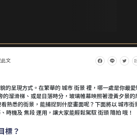
藏此文
實面貌的呈現方式。在繁華的 城市 街景 裡，哪一處是你最愛
園旁的溜滑梯、或是日落時分，玻璃帷幕映照著澄黃夕景的
角度觀看熟悉的街景，能捕捉到什麼畫面呢？下面將以 城市街
時機及 焦段 運用，讓大家能輕鬆駕馭 街頭 隨拍 哦！
目標？