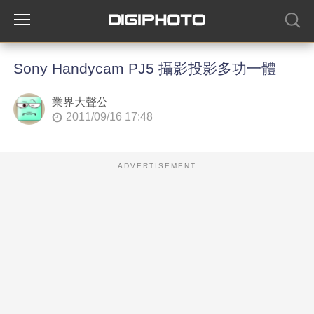
Sony Handycam PJ5 攝影投影多功一體
業界大聲公
2011/09/16 17:48
ADVERTISEMENT
Handycam全新的標準畫質記憶卡數位攝
影機【PJ5】，搭載CCD感光元件與Sony
獨家鏡頭，配備57倍光學變焦與1,800倍