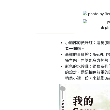
▲ ph
小胸部的黃綠紅：連騎(開
者一個讚。
命運的青紅燈：Ben利
攝主題，希望能多方經營
彩色的水玲瓏：從這系列
的設計，還是抽色效果的
精美小禮一份，來鼓勵Be