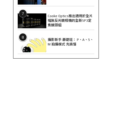
7
Cooke Optics推出適用於全片
幅無反光鏡相機的全新SP3定
焦鏡頭組
8
攝影新手 基礎班： P、A、S、
M 拍攝模式 先搞懂