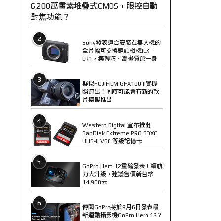
6,200萬畫素堆疊式CMOS + 眼控自動
對焦功能？
2
Sony發表適合安裝在無人機的
全片幅可交換鏡頭相機ILX-
LR1，集輕巧、高畫質於一身
3
疑似FUJIFILM GFX100 II實機
照流出！同時可能會有新的軟
片模擬推出
4
Western Digital 宣布推出
SanDisk Extreme PRO SDXC
UHS-II V60 等級記憶卡
5
GoPro Hero 12重磅發表！續航
力大升級，建議售價新台幣
14,900元
6
傳聞GoPro將於9月6日發表最
新運動攝影機GoPro Hero 12？