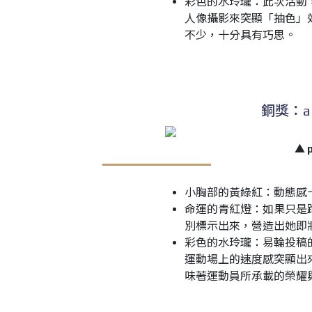
彩色的水玲瓏：此次活動
人像攝影來突顯「抽色」
不少，十分具有巧思。
銅獎：ab
▲ 
小胸部的黃綠紅：動態感
命運的青紅燈：如果只是
別標示出來，營造出她即
彩色的水玲瓏：易輪投稿
運動場上的速度感突顯出
味著運動員所承載的榮耀