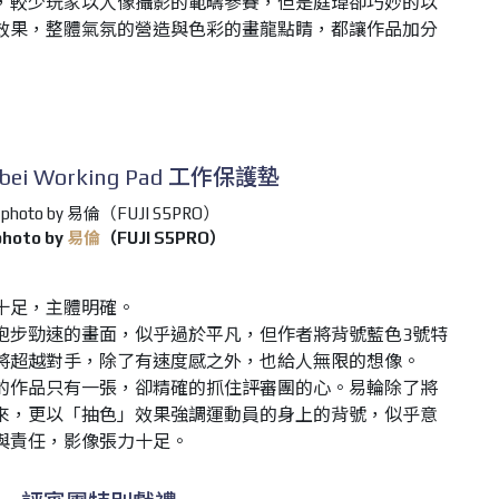
，較少玩家以人像攝影的範疇參賽，但是庭瑋卻巧妙的以
效果，整體氣氛的營造與色彩的畫龍點睛，都讓作品加分
ei Working Pad 工作保護墊
photo by
易倫
（FUJI S5PRO）
十足，主體明確。
跑步勁速的畫面，似乎過於平凡，但作者將背號藍色3號特
將超越對手，除了有速度感之外，也給人無限的想像。
的作品只有一張，卻精確的抓住評審團的心。易輪除了將
來，更以「抽色」效果強調運動員的身上的背號，似乎意
與責任，影像張力十足。