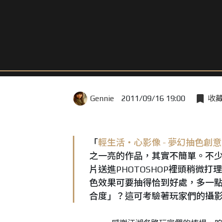
Gennie
2011/09/16 19:00
收
「
輕生活‧心影像 - 夢幻抽色創
之一亮的作品，其實不簡單。不
片送進PHOTOSHOP裡頭稍微
色效果可要抽得恰到好處，多一
合度」？這可考驗著玩家們的攝