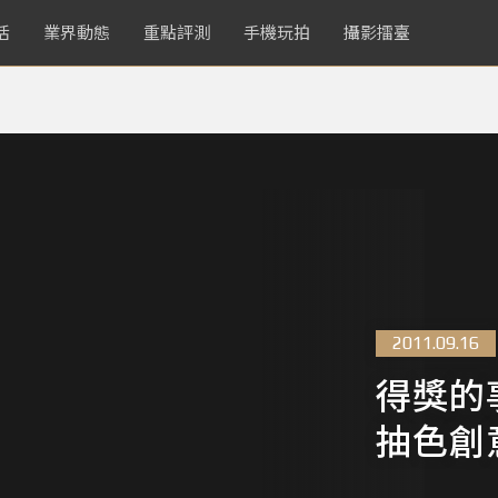
活
業界動態
重點評測
手機玩拍
攝影擂臺
2011.09.16
得獎的
抽色創