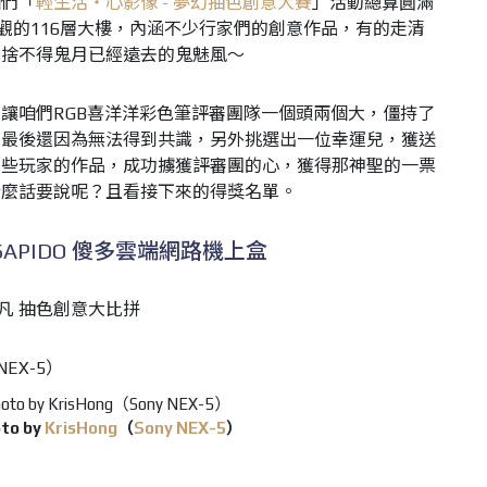
咱們「
輕生活‧心影像 - 夢幻抽色創意大賽
」活動總算圓滿
可觀的116層大樓，內涵不少行家們的創意作品，有的走清
種捨不得鬼月已經遠去的鬼魅風～
讓咱們RGB喜洋洋彩色筆評審團隊一個頭兩個大，僵持了
，最後還因為無法得到共識，另外挑選出一位幸運兒，獲送
哪些玩家的作品，成功擄獲評審團的心，獲得那神聖的一票
什麼話要說呢？且看接下來的得獎名單。
APIDO 傻多雲端網路機上盒
to by
KrisHong
（
Sony NEX-5
）