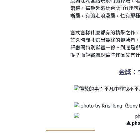
感謝江湖各路玩家們的捧場，
落幕，這疊起來比台北101還
晰風，有的走浪漫風，也有那
各式各樣什麼都有的精采之作，
許久時間才選出最終的優勝者
評審團特別獻禮一份。到底是
呢？而評審團對這些作品又有
金獎：S
▲ pho