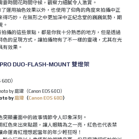
需要時間花時間守候，觀察力細膩令人激賞。
大除了運用抽色效果以外，也使用了仰角的角度來拍攝中正
來得巧妙，在無形之中更加深中正紀念堂的巍巍氣勢，期
現。
大所拍攝的這些景點，都是你我十分熟悉的地方，但是透過
特色的呈現方式，讓拍攝物有了不一樣的靈魂，尤其在光
具有效果。
RO DUO-FLASH-MOUNT 雙燈架
oto by
庭瑋
（
Canon EOS 60D
）
色突顯畫面中的故事情節令人印象深刻。
用紅色來出來點題，讓人眼睛為之一亮，紅色也代表禁
讓命運青紅燈想起當年的年少輕狂呀！