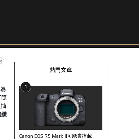
熱門文章
1
睛為
將照
這抽
穠纖
Canon EOS R5 Mark II可能會搭載