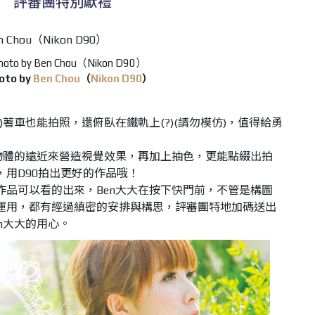
評審團特別獻禮
oto by
Ben Chou
（
Nikon D90
）
)著車也能拍照，還俯臥在鐵軌上(?)(請勿模仿)，值得給勇
用物體的遠近來營造視覺效果，再加上抽色，更能點綴出拍
，用D90拍出更好的作品哦！
作品可以看的出來，Ben大大在按下快門前，不管是構圖
運用，都有經過縝密的安排與構思，評審團特地加碼送出
n大大的用心。