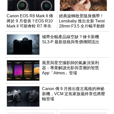
Canon EOS R8 Mark II 傳
經典旋轉散景隨身攜帶！
將於 9 月發表？EOS R10
Lensbaby 推出全新 Twist
Mark II 可能會較 R7 率先
28mm F3.5 全片幅手動餅
推出
乾鏡
補齊全幅產品線空缺？徠卡新機
SL3-P 最新規格與售價傳聞流出
風景與星空攝影師的氣象決策利
器：專業解讀光影與雲層的智慧
App「Atmos」登場
Canon 傳 9 月推出復古風格的神祕
新機，VCM 定焦家族最終章也將壓
軸登場