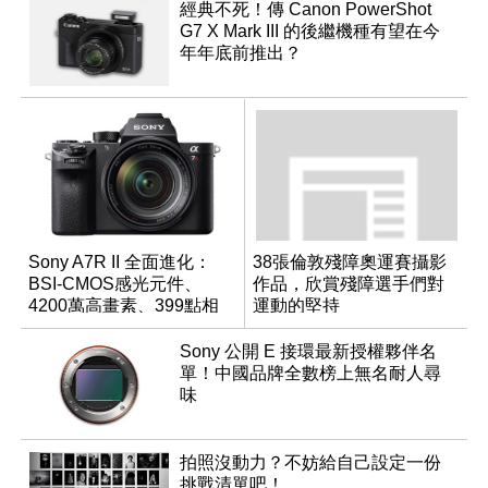
經典不死！傳 Canon PowerShot
G7 X Mark III 的後繼機種有望在今
年年底前推出？
Sony A7R II 全面進化：
38張倫敦殘障奧運賽攝影
BSI-CMOS感光元件、
作品，欣賞殘障選手們對
4200萬高畫素、399點相
運動的堅持
位對焦、內建4K錄影
Sony 公開 E 接環最新授權夥伴名
單！中國品牌全數榜上無名耐人尋
味
拍照沒動力？不妨給自己設定一份
挑戰清單吧！