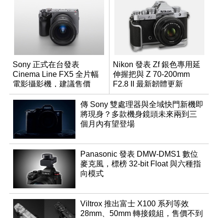
Sony 正式在台發表
Nikon 發表 Zf 銀色專用延
Cinema Line FX5 全片幅
伸握把與 Z 70-200mm
電影攝影機，建議售價
F2.8 II 最新韌體更新
NT$144,980
傳 Sony 雙處理器與全域快門新機即
將現身？多款機身鏡頭未來兩到三
個月內有望登場
Panasonic 發表 DMW-DMS1 數位
麥克風，標榜 32-bit Float 與六種指
向模式
Viltrox 推出富士 X100 系列等效
28mm、50mm 轉接鏡組，售價不到