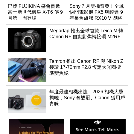
巴黎 FUJIKINA 盛會倒數
Sony 7 月雙機齊發！全域
富士新世代機皇 X-T6 傳 9
快門電影機 FX5 與睽違 9
月第一周登場
年長焦旗艦 RX10 V 即將
登場
Megadap 推出全球首款 Leica M 轉
Canon RF 自動對焦轉接環 M2RF
Tamron 推出 Canon RF 與 Nikon Z
接環 17-70mm F2.8 恆定大光圈標
準變焦鏡
年度最佳相機出爐！2026 相機大獎
揭曉，Sony 奪雙冠、Canon 獲用戶
青睞