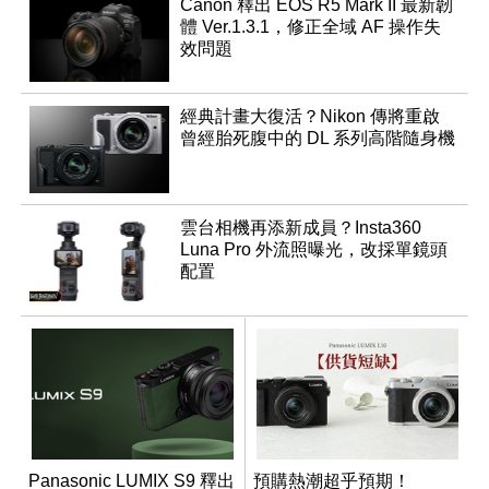
Canon 釋出 EOS R5 Mark II 最新韌
體 Ver.1.3.1，修正全域 AF 操作失
效問題
經典計畫大復活？Nikon 傳將重啟
曾經胎死腹中的 DL 系列高階隨身機
雲台相機再添新成員？Insta360
Luna Pro 外流照曝光，改採單鏡頭
配置
Panasonic LUMIX S9 釋出
預購熱潮超乎預期！