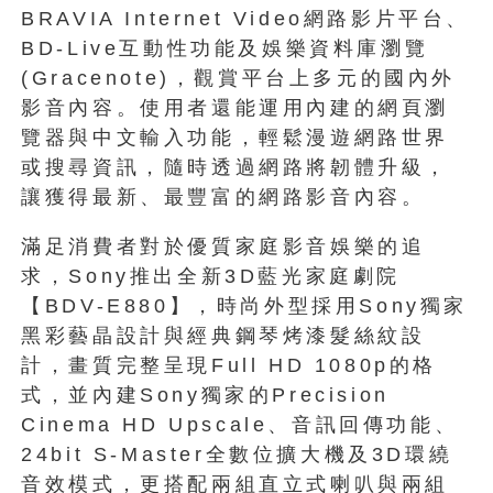
BRAVIA Internet Video網路影片平台、
BD-Live互動性功能及娛樂資料庫瀏覽
(Gracenote)，觀賞平台上多元的國內外
影音內容。使用者還能運用內建的網頁瀏
覽器與中文輸入功能，輕鬆漫遊網路世界
或搜尋資訊，隨時透過網路將韌體升級，
讓獲得最新、最豐富的網路影音內容。
滿足消費者對於優質家庭影音娛樂的追
求，Sony推出全新3D藍光家庭劇院
【BDV-E880】，時尚外型採用Sony獨家
黑彩藝晶設計與經典鋼琴烤漆髮絲紋設
計，畫質完整呈現Full HD 1080p的格
式，並內建Sony獨家的Precision
Cinema HD Upscale、音訊回傳功能、
24bit S-Master全數位擴大機及3D環繞
音效模式，更搭配兩組直立式喇叭與兩組