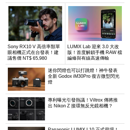
Sony RX10 V 高倍率類單
LUMIX Lab 迎來 3.0 大改
眼相機正式在台發表！建
版！首度解鎖手機 RAW 檔
議售價 NT$ 65,980
編修與有線高速傳輸
迷你閃燈也可以打跳燈！神牛發表
全新 Godox iM30Pro 復古微型閃光
燈
專利曝光引發熱議！Viltrox 傳將推
出 Nikon Z 接環無反光鏡相機？
Panasonic LUMIX L10 正式登場！