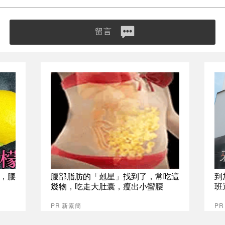
留言
，腰
腹部脂肪的「剋星」找到了，常吃這
到
幾物，吃走大肚囊，瘦出小蠻腰
班
PR 新素簡
P