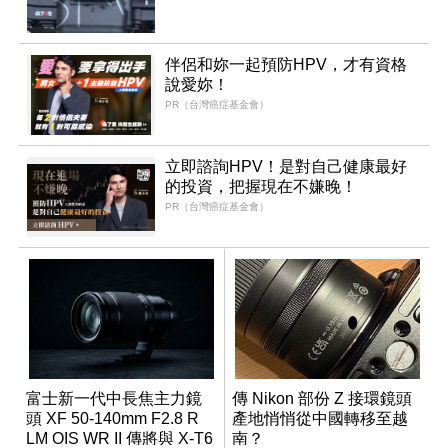
伴侶和妳一起預防HPV，才有資格
說愛妳！
PR（台灣癌症基金會）
立即諮詢HPV！是對自己健康最好
的投資，把握現在不嫌晚！
PR（台灣癌症基金會）
富士新一代中長焦主力鏡
傳 Nikon 部份 Z 接環鏡頭
頭 XF 50-140mm F2.8 R
產地悄悄從中國轉移至越
LM OIS WR II 傳將與 X-T6
南？