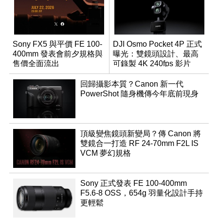
Sony FX5 與平價 FE 100-
DJI Osmo Pocket 4P 正式
400mm 發表會前夕規格與
曝光：雙鏡頭設計、最高
售價全面流出
可錄製 4K 240fps 影片
回歸攝影本質？Canon 新一代
PowerShot 隨身機傳今年底前現身
頂級變焦鏡頭新變局？傳 Canon 將
雙鏡合一打造 RF 24-70mm F2L IS
VCM 夢幻規格
Sony 正式發表 FE 100-400mm
F5.6-8 OSS，654g 羽量化設計手持
更輕鬆