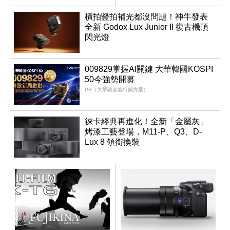
同步亮相
橫拍豎拍補光都沒問題！神牛發表
全新 Godox Lux Junior II 復古機頂
閃光燈
009829掌握AI關鍵 大華韓國KOSPI
50今強勢開募
PR（大華銀全能行銷方案）
徠卡經典再進化！全新「金屬灰」
烤漆工藝登場，M11-P、Q3、D-
Lux 8 領銜換裝