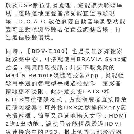
以及DSP數位訊號處理，還能擴大聆聽區
域，隨時隨地讓聲音感受能直逼電影現
場，D.C.A.C.數位劇院自動音場調整功能
還可主動偵測聆聽者位置並調整音場，打
造最佳聆聽環境。
同時，【BDV-E880】也是最佳多媒體家
庭娛樂中心，可搭配使用BRAVIA Sync遙
控器，觀賞隨選視訊；只要下載免費的
Media Remote媒體遙控器App，就能輕
鬆用手邊的智慧型手機遙控操作，讓影音
體驗更不受限。此外還支援FAT32和
NTFS兩種硬碟格式，方便消費者直接播放
硬碟內檔案；可外接USB鍵盤操作Sony藍
光播放機，簡單又迅速地輸入文字；HDMI
2進1出功能，讓使用者能輕易透過HDMI
線連接家中的PS3、機上盒等其他影音娛