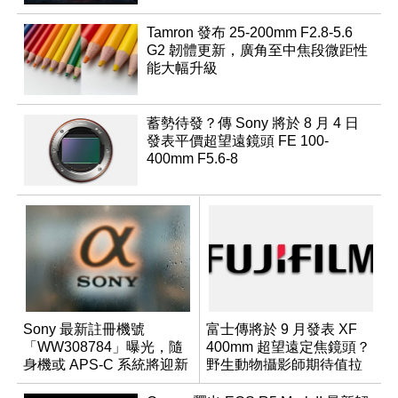
Tamron 發布 25-200mm F2.8-5.6
G2 韌體更新，廣角至中焦段微距性
能大幅升級
蓄勢待發？傳 Sony 將於 8 月 4 日
發表平價超望遠鏡頭 FE 100-
400mm F5.6-8
Sony 最新註冊機號
富士傳將於 9 月發表 XF
「WW308784」曝光，隨
400mm 超望遠定焦鏡頭？
身機或 APS-C 系統將迎新
野生動物攝影師期待值拉
成員？
滿