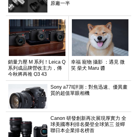
原廠一半
銷量力壓 M 系列！Leica Q
幸福 寵物 攝影 ：遇見 微
系列成品牌營收主力，傳
笑 柴犬 Maru 醬
今秋將再推 Q3 43
Monochrom
Sony a77II評測：對焦迅速、優異畫
質的超值單眼相機
Canon 研發創新再次展現厚實力 全
球美國專利排名榮登全球第三 並蟬
聯日本企業排名榜首