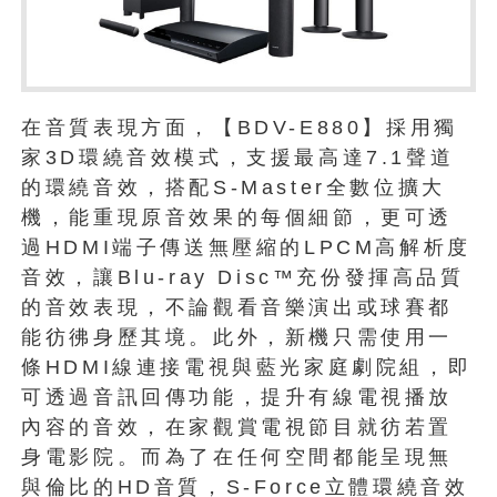
在音質表現方面，【BDV-E880】採用獨
家3D環繞音效模式，支援最高達7.1聲道
的環繞音效，搭配S-Master全數位擴大
機，能重現原音效果的每個細節，更可透
過HDMI端子傳送無壓縮的LPCM高解析度
音效，讓Blu-ray Disc™充份發揮高品質
的音效表現，不論觀看音樂演出或球賽都
能彷彿身歷其境。此外，新機只需使用一
條HDMI線連接電視與藍光家庭劇院組，即
可透過音訊回傳功能，提升有線電視播放
內容的音效，在家觀賞電視節目就彷若置
身電影院。而為了在任何空間都能呈現無
與倫比的HD音質，S-Force立體環繞音效