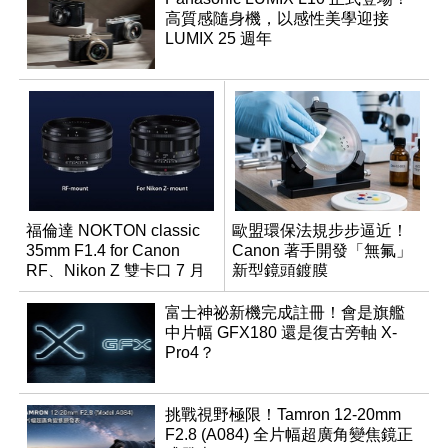
高質感隨身機，以感性美學迎接
LUMIX 25 週年
福倫達 NOKTON classic
歐盟環保法規步步逼近！
35mm F1.4 for Canon
Canon 著手開發「無氟」
RF、Nikon Z 雙卡口 7 月
新型鏡頭鍍膜
同步登台
富士神祕新機完成註冊！會是旗艦
中片幅 GFX180 還是復古旁軸 X-
Pro4？
挑戰視野極限！Tamron 12-20mm
F2.8 (A084) 全片幅超廣角變焦鏡正