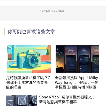
ADVERTISEMENT
你可能也喜歡這些文章
是時候該換新相機了嗎？7
全新銀河預報 App「Milky
個你手上器材真的需要升
Way Tonight」登場，一鍵
級的理由
掌握最佳拍攝時機與構圖
Sony A7R VI 疑似真機外觀曝光，
新電池恐與舊機不相容