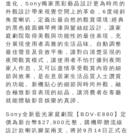
進化，Sony獨家黑彩藝晶設計更為時尚的
外觀設計帶來視覺空間上的革命，6度傾斜
角度喇叭，定義出最自然的觀賞環境;經典
的黑色鏡面鋼琴烤漆與髮絲紋設計，讓家
庭劇院取得美觀與功能性的最佳表現，充
分展現使用者高雅的生活品味。自動調整
最佳聲音及音效平衡，讓對白清楚呈現的
夜間觀賞模式，讓使用者不怕打擾到夜間
家人作息，又可以盡情享受觀賞內容的細
節與效果，是在意居家生活品質人士讚賞
的功能。新機貼心的細節與時尚外觀，融
合極致影音表現的結晶，讓消費者在客廳
就能體驗影音娛樂的真諦。
Sony全新藍光家庭劇院【BDV-E880】定
價為新台幣$27,900元整，購機即贈流線
設計款喇叭腳架兩支，將於9月14日正式在