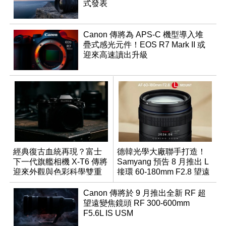
式發表
Canon 傳將為 APS-C 機型導入堆
疊式感光元件！EOS R7 Mark II 或
迎來高速讀出升級
經典復古血統再現？富士
德韓光學大廠聯手打造！
下一代旗艦相機 X-T6 傳將
Samyang 預告 8 月推出 L
迎來外觀與色彩科學雙重
接環 60-180mm F2.8 望遠
優化
變焦鏡
Canon 傳將於 9 月推出全新 RF 超
望遠變焦鏡頭 RF 300-600mm
F5.6L IS USM