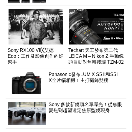
Sony RX100 VII╳艾德
Techart 天工發布第二代
Edo：工作及影像創作的好
LEICA M – Nikon Z 手動鏡
幫手
頭自動對焦轉接環 TZM-02
Panasonic發布LUMIX S5 II和S5 II
X全片幅相機！主打攝錄雙棲
Sony 多款新鏡頭名單曝光！從魚眼
變焦到超望遠定焦原型鏡現身