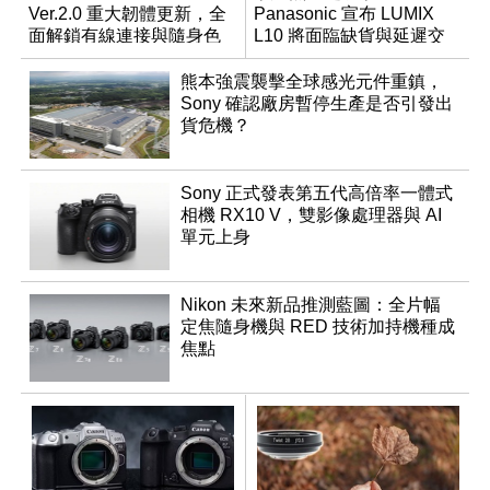
Ver.2.0 重大韌體更新，全
Panasonic 宣布 LUMIX
面解鎖有線連接與隨身色
L10 將面臨缺貨與延遲交
調編輯
貨時間
熊本強震襲擊全球感光元件重鎮，
Sony 確認廠房暫停生產是否引發出
貨危機？
Sony 正式發表第五代高倍率一體式
相機 RX10 V，雙影像處理器與 AI
單元上身
Nikon 未來新品推測藍圖：全片幅
定焦隨身機與 RED 技術加持機種成
焦點