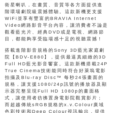
衛星喇叭，在畫質、音質等各方面提供進
階環場劇院級震撼體驗。這款新機更支援
WiFi並享有豐富的BRAVIA Internet
Video網路影音平台內容，讓消費者不論是
觀看藍光片、經典DVD或是電視、網路節
目，都能夠享受臨場感十足的視聽震撼！
搭載進階影音規格的Sony 3D藍光家庭劇
院【BDV-E880】，提供最逼真細緻的3D
Full HD藍光影音饗宴。這款新機搭載24P
True Cinema技術能同時符合好萊塢電影
拍攝及Blu-ray Disc™ 每秒24張畫面的
規格，讓支援1080/24p訊號的播放器及顯
示器完整呈現Full HD 1080p的畫面格
式，讓使用者彷彿置身電影院觀賞影片；
而超越傳統sRGB規格的x.v.Colour廣域
色彩技術和Deep Colour視訊輸出，提供