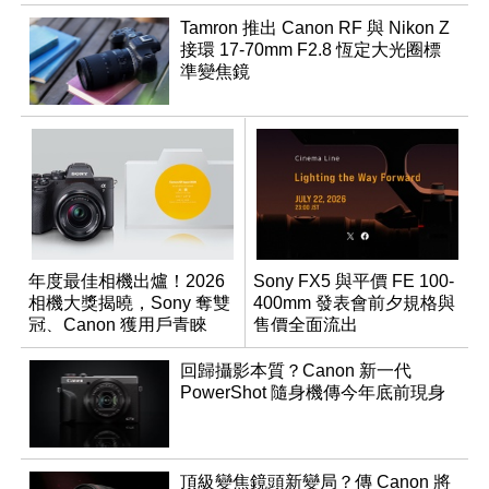
Tamron 推出 Canon RF 與 Nikon Z
接環 17-70mm F2.8 恆定大光圈標
準變焦鏡
年度最佳相機出爐！2026
Sony FX5 與平價 FE 100-
相機大獎揭曉，Sony 奪雙
400mm 發表會前夕規格與
冠、Canon 獲用戶青睞
售價全面流出
回歸攝影本質？Canon 新一代
PowerShot 隨身機傳今年底前現身
頂級變焦鏡頭新變局？傳 Canon 將