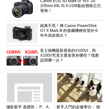
Canon EOS 5D Mark IV +EF 24-
105mm f/4L IS II USM套組價格正式
發佈！
經典不死！傳 Canon PowerShot
G7 X Mark III 的後繼機種有望在今
年年底前推出？
富士相機最新發表的X100VI，和
X100V究竟主要差異有哪些？我應
該買哪一台？
攝影新手 基礎班： P、A、
新手入門的必修學分： 順