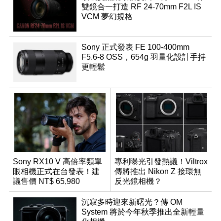
雙鏡合一打造 RF 24-70mm F2L IS
VCM 夢幻規格
Sony 正式發表 FE 100-400mm
F5.6-8 OSS，654g 羽量化設計手持
更輕鬆
Sony RX10 V 高倍率類單
專利曝光引發熱議！Viltrox
眼相機正式在台發表！建
傳將推出 Nikon Z 接環無
議售價 NT$ 65,980
反光鏡相機？
沉寂多時迎來新曙光？傳 OM
System 將於今年秋季推出全新輕量