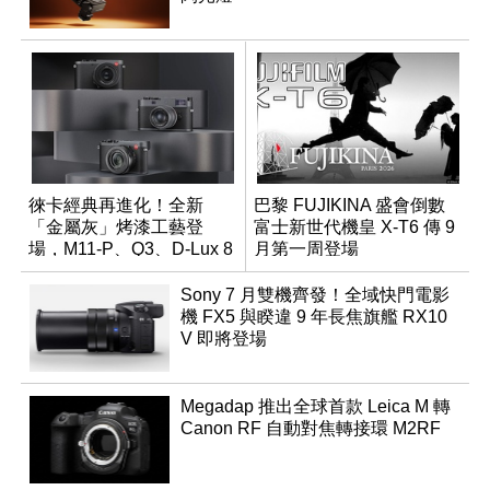
徠卡經典再進化！全新
巴黎 FUJIKINA 盛會倒數
「金屬灰」烤漆工藝登
富士新世代機皇 X-T6 傳 9
場，M11-P、Q3、D-Lux 8
月第一周登場
領銜換裝
Sony 7 月雙機齊發！全域快門電影
機 FX5 與睽違 9 年長焦旗艦 RX10
V 即將登場
Megadap 推出全球首款 Leica M 轉
Canon RF 自動對焦轉接環 M2RF