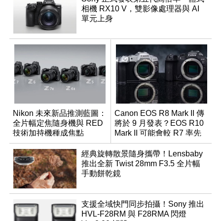
相機 RX10 V，雙影像處理器與 AI
單元上身
Nikon 未來新品推測藍圖：
Canon EOS R8 Mark II 傳
全片幅定焦隨身機與 RED
將於 9 月發表？EOS R10
技術加持機種成焦點
Mark II 可能會較 R7 率先
推出
經典旋轉散景隨身攜帶！Lensbaby
推出全新 Twist 28mm F3.5 全片幅
手動餅乾鏡
支援全域快門同步拍攝！Sony 推出
HVL-F28RM 與 F28RMA 閃燈