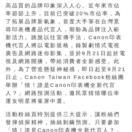
高品質的品牌印象深入人心。近年來市佔
率節節上升，目前已突破20%市佔率，為
了拓展品牌新氣象，首度大手筆在台灣覓
尋印表機產品代言人，期盼為品牌注入嶄
新活力。跳脫以往宣傳手法，Canon印表
機代言人將以電影規格，錄製劇情式電視
廣告及網路迷你影集，並於9月21日起於電
視及網路開播，帶給消費者全新感受。此
外，為了營造懸疑神秘感，即日起至9月21
日止，Canon Taiwan Facebook粉絲團
舉辦「猜！誰是Canon印表機全新代言
人？」網路預測活動，邀民眾猜猜哪位幸
運女明星將雀屏中選。
活動粉絲頁特別提供三大提示，讓粉絲們
發揮偵探精神，抽絲剝繭預測。只要參加
「猜！誰是Canon印表機全新代言人？」