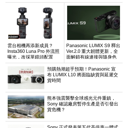
雲台相機再添新成員？
Panasonic LUMIX S9 釋出
Insta360 Luna Pro 外流照
Ver.2.0 重大韌體更新，全
曝光，改採單鏡頭配置
面解鎖有線連接與隨身色
調編輯
預購熱潮超乎預期！Panasonic 宣
布 LUMIX L10 將面臨缺貨與延遲交
貨時間
熊本強震襲擊全球感光元件重鎮，
Sony 確認廠房暫停生產是否引發出
貨危機？
Sony 正式發表第五代高倍率一體式