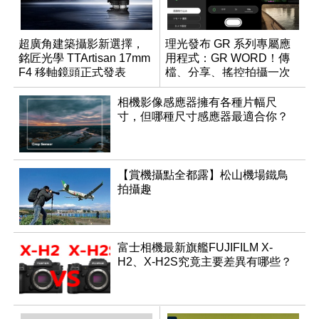
超廣角建築攝影新選擇，
理光發布 GR 系列專屬應
銘匠光學 TTArtisan 17mm
用程式：GR WORD！傳
F4 移軸鏡頭正式發表
檔、分享、搖控拍攝一次
搞定
相機影像感應器擁有各種片幅尺
寸，但哪種尺寸感應器最適合你？
【賞機攝點全都露】松山機場鐵鳥
拍攝趣
富士相機最新旗艦FUJIFILM X-
H2、X-H2S究竟主要差異有哪些？