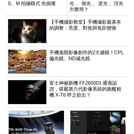
S、M 拍攝模式 先搞懂
光 、 側光 、 逆光 、頂光
怎麼用？
【手機攝影教室】手機攝影最基本
的調整：亮度、對焦與焦距變換
手機進階影像創作的2大濾鏡！CPL
偏光鏡、ND減光鏡
富士神祕新機 FF260001 通過認
證，搭載第六代影像系統的旗艦相
機 X-T6 呼之欲出？