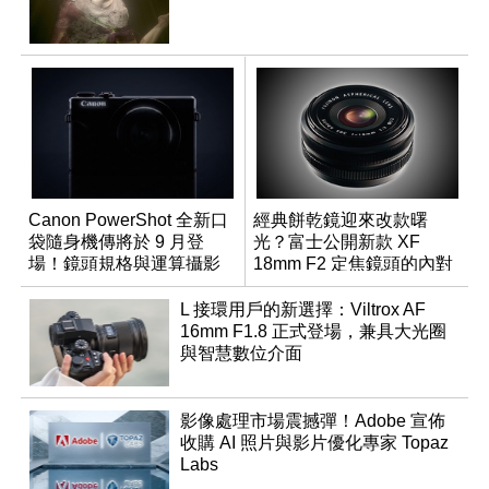
Canon PowerShot 全新口
經典餅乾鏡迎來改款曙
袋隨身機傳將於 9 月登
光？富士公開新款 XF
場！鏡頭規格與運算攝影
18mm F2 定焦鏡頭的內對
升級成為焦點
焦專利
L 接環用戶的新選擇：Viltrox AF
16mm F1.8 正式登場，兼具大光圈
與智慧數位介面
影像處理市場震撼彈！Adobe 宣佈
收購 AI 照片與影片優化專家 Topaz
Labs