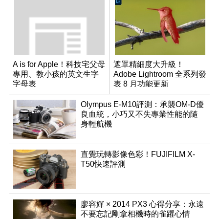
A is for Apple！科技宅父母
遮罩精細度大升級！
專用、教小孩的英文生字
Adobe Lightroom 全系列發
字母表
表 8 月功能更新
Olympus E-M10評測：承襲OM-D優
良血統，小巧又不失專業性能的隨
身輕航機
直覺玩轉影像色彩！FUJIFILM X-
T50快速評測
廖容嬋 × 2014 PX3 心得分享：永遠
不要忘記剛拿相機時的雀躍心情