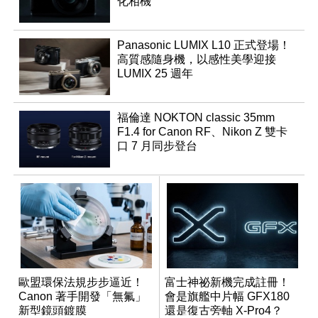
化相機
Panasonic LUMIX L10 正式登場！
高質感隨身機，以感性美學迎接
LUMIX 25 週年
福倫達 NOKTON classic 35mm
F1.4 for Canon RF、Nikon Z 雙卡
口 7 月同步登台
歐盟環保法規步步逼近！
富士神祕新機完成註冊！
Canon 著手開發「無氟」
會是旗艦中片幅 GFX180
新型鏡頭鍍膜
還是復古旁軸 X-Pro4？