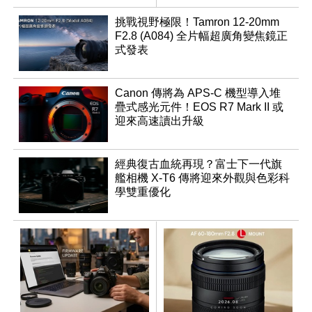
挑戰視野極限！Tamron 12-20mm
F2.8 (A084) 全片幅超廣角變焦鏡正
式發表
Canon 傳將為 APS-C 機型導入堆
疊式感光元件！EOS R7 Mark II 或
迎來高速讀出升級
經典復古血統再現？富士下一代旗
艦相機 X-T6 傳將迎來外觀與色彩科
學雙重優化