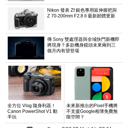
Nikon 發表 Zf 銀色專用延伸握把與
Z 70-200mm F2.8 II 最新韌體更新
傳 Sony 雙處理器與全域快門新機即
將現身？多款機身鏡頭未來兩到三
個月內有望登場
全方位 Vlog 隨身利器！
未來新推出的Pixel手機將
Canon PowerShot V1 動
不支援Google相簿免費無
手玩
限空間？