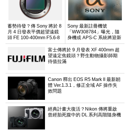
蓄勢待發？傳 Sony 將於 8
Sony 最新註冊機號
月 4 日發表平價超望遠鏡
「WW308784」曝光，隨
頭 FE 100-400mm F5.6-8
身機或 APS-C 系統將迎新
成員？
富士傳將於 9 月發表 XF 400mm 超
望遠定焦鏡頭？野生動物攝影師期
待值拉滿
Canon 釋出 EOS R5 Mark II 最新韌
體 Ver.1.3.1，修正全域 AF 操作失
效問題
經典計畫大復活？Nikon 傳將重啟
曾經胎死腹中的 DL 系列高階隨身機