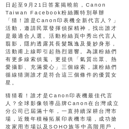
日起至9月21日答案揭曉前，Canon
Taiwan Facebook粉絲團特別舉辦
「猜！誰是Canon印表機全新代言人？」
活動，邀請民眾發揮偵探精神，找出誰才
是最適合人選。活動粉絲頁中秀出代言人
翦影，隱約透露其長髮飄逸及曼妙身形，
活動甫上線即引起熱烈迴響。為讓粉絲們
有更多線索偵蒐，更提供「氣質出眾、熱
愛攝影、充滿愛心」三個線索，讓粉絲們
循線猜測誰才是符合這三個條件的優質女
星。
猜猜看！誰才是Canon印表機最佳代言
人？全球影像領導品牌Canon在台灣成立
分公司已屆滿十年，一直持續深耕台灣市
場，近幾年積極拓展印表機市場，成功搶
攻家用市場以及SOHO族等中高階用戶，