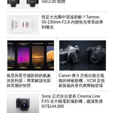
Ver.2.00 韌體
恆定大光圈中望遠新解？Tamron
50-130mm F2.8 內變焦光學系統專
利曝光
風景與星空攝影師的氣象
Canon 傳 9 月推出復古風
決策利器：專業解讀光影
格的神祕新機，VCM 定焦
與雲層的智慧
家族最終章也將壓軸登場
App「Atmos」登場
Sony 正式在台發表 Cinema Line
FX5 全片幅電影攝影機，建議售價
NT$144,980