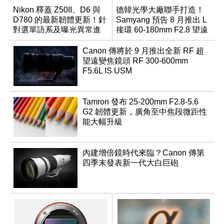
Nikon 釋蓋 Z50II、D6 與
德韓光學大廠聯手打造！
D780 的最新韌體更新！針
Samyang 預告 8 月推出 L
對選單語系及曝光異常進
接環 60-180mm F2.8 望遠
行修復
變焦鏡
Canon 傳將於 9 月推出全新 RF 超
望遠變焦鏡頭 RF 300-600mm
F5.6L IS USM
Tamron 發布 25-200mm F2.8-5.6
G2 韌體更新，廣角至中焦段微距性
能大幅升級
內建增倍鏡時代來臨？Canon 傳第
四季末發表新一代大白巨砲