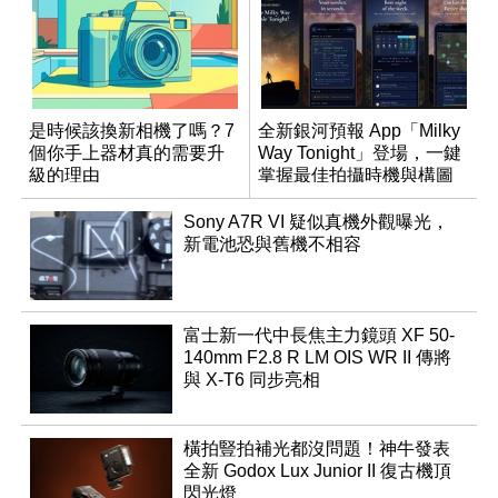
是時候該換新相機了嗎？7
全新銀河預報 App「Milky
個你手上器材真的需要升
Way Tonight」登場，一鍵
級的理由
掌握最佳拍攝時機與構圖
Sony A7R VI 疑似真機外觀曝光，
新電池恐與舊機不相容
富士新一代中長焦主力鏡頭 XF 50-
140mm F2.8 R LM OIS WR II 傳將
與 X-T6 同步亮相
橫拍豎拍補光都沒問題！神牛發表
全新 Godox Lux Junior II 復古機頂
閃光燈