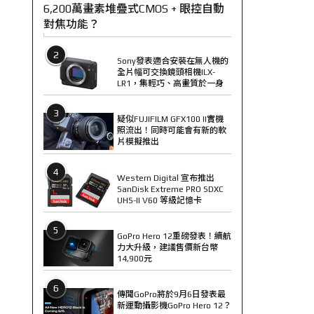
6,200萬畫素堆疊式CMOS + 眼控自動
對焦功能？
2
Sony發表適合安裝在無人機的
全片幅可交換鏡頭相機ILX-
LR1，集輕巧、高畫質於一身
3
疑似FUJIFILM GFX100 II實機
照流出！同時可能會有新的軟
片模擬推出
4
Western Digital 宣布推出
SanDisk Extreme PRO SDXC
UHS-II V60 等級記憶卡
5
GoPro Hero 12重磅發表！續航
力大升級，建議售價新台幣
14,900元
6
傳聞GoPro將於9月6日發表最
新運動攝影機GoPro Hero 12？