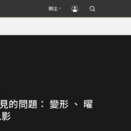
關注
見的問題： 變形 、 曜
鬼影