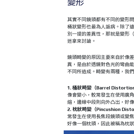
變形
其實不同鏡頭都有不同的變形
桶狀變形也最為人詬病。除了
別一提的差異性，那就是變形
迷拿來討論。
鏡頭畸變的原因主要來自於像差（A
異，是由於透鏡對色光的彎曲
不同所造成。畸變有兩種，我
1. 桶狀畸變（Barrel Distorti
像會變小，較常發生在使用廣
縮，邊線中段則向外凸出，好
2. 枕狀畸變（Pincushion Disto
常發生在使用長焦段鏡頭或變
好像一個枕頭，因此被稱為枕