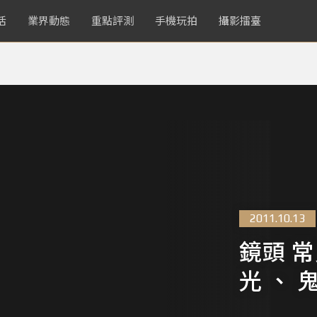
活
業界動態
重點評測
手機玩拍
攝影擂臺
2011.10.13
鏡頭 常
光 、 