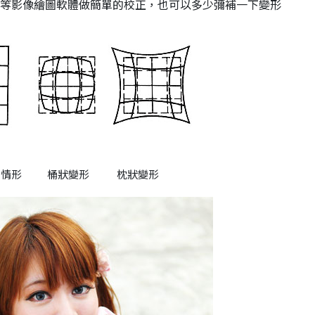
hop等影像繪圖軟體做簡單的校正，也可以多少彌補一下變形
常情形 桶狀變形 枕狀變形