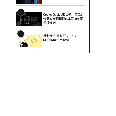
7
Cooke Optics推出適用於全片
幅無反光鏡相機的全新SP3定
焦鏡頭組
8
攝影新手 基礎班： P、A、S、
M 拍攝模式 先搞懂