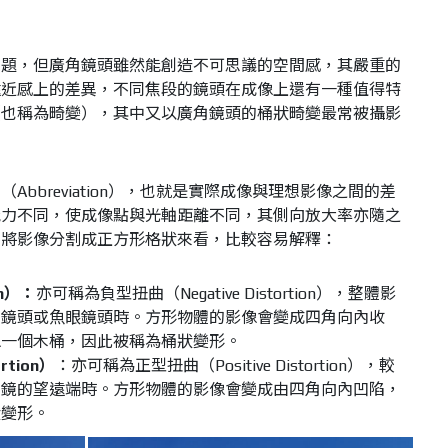
問題，但廣角鏡頭雖然能創造不可思議的空間感，其嚴重的
遠近感上的差異，不同焦段的鏡頭在成像上還有一種值得特
（也稱為畸變），其中又以廣角鏡頭的桶狀畸變最常被攝影
bbreviation），也就是實際成像與理想影像之間的差
能力不同，使成像點與光軸距離不同，其側向放大率亦隨之
們將影像分割成正方形格狀來看，比較容易解釋：
on）：
亦可稱為負型扭曲（Negative Distortion），整體影
角鏡頭或魚眼鏡頭時。方形物體的影像會變成四角向內收
像一個木桶，因此被稱為桶狀變形。
rtion）
：亦可稱為正型扭曲（Positive Distortion），較
焦鏡的望遠端時。方形物體的影像會變成由四角向內凹陷，
狀變形。