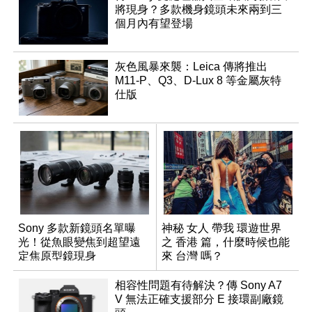
將現身？多款機身鏡頭未來兩到三
個月內有望登場
灰色風暴來襲：Leica 傳將推出
M11-P、Q3、D-Lux 8 等金屬灰特
仕版
Sony 多款新鏡頭名單曝
神秘 女人 帶我 環遊世界
光！從魚眼變焦到超望遠
之 香港 篇，什麼時候也能
定焦原型鏡現身
來 台灣 嗎？
相容性問題有待解決？傳 Sony A7
V 無法正確支援部分 E 接環副廠鏡