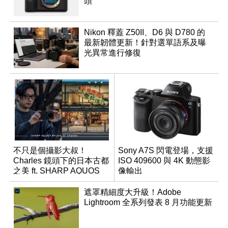
頭
Nikon 釋蓋 Z50II、D6 與 D780 的
最新韌體更新！針對選單語系及曝
光異常進行修復
不只是個攝影大叔！
Sony A7S 閃電登場，支援
Charles 鏡頭下的日本古都
ISO 409600 與 4K 動態影
之美 ft. SHARP AQUOS
像輸出
R9 pro
遮罩精細度大升級！Adobe
Lightroom 全系列發表 8 月功能更新