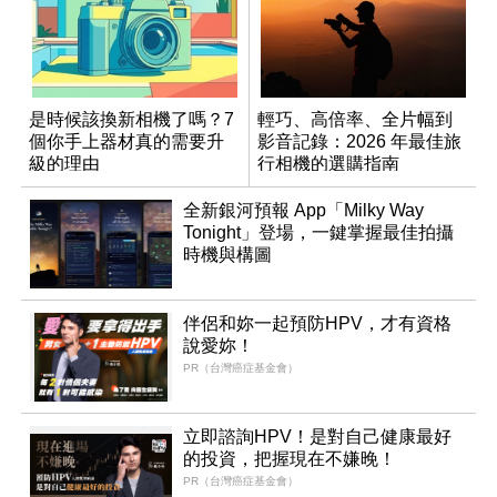
是時候該換新相機了嗎？7
輕巧、高倍率、全片幅到
個你手上器材真的需要升
影音記錄：2026 年最佳旅
級的理由
行相機的選購指南
全新銀河預報 App「Milky Way
Tonight」登場，一鍵掌握最佳拍攝
時機與構圖
伴侶和妳一起預防HPV，才有資格
說愛妳！
PR（台灣癌症基金會）
立即諮詢HPV！是對自己健康最好
的投資，把握現在不嫌晚！
PR（台灣癌症基金會）