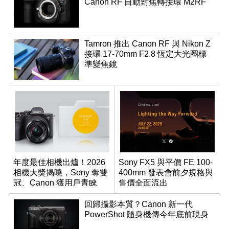
Canon RF 自動對焦轉接環 M2RF
Tamron 推出 Canon RF 與 Nikon Z
接環 17-70mm F2.8 恆定大光圈標
準變焦鏡
年度最佳相機出爐！2026
Sony FX5 與平價 FE 100-
相機大獎揭曉，Sony 奪雙
400mm 發表會前夕規格與
冠、Canon 獲用戶青睞
售價全面流出
回歸攝影本質？Canon 新一代
PowerShot 隨身機傳今年底前現身