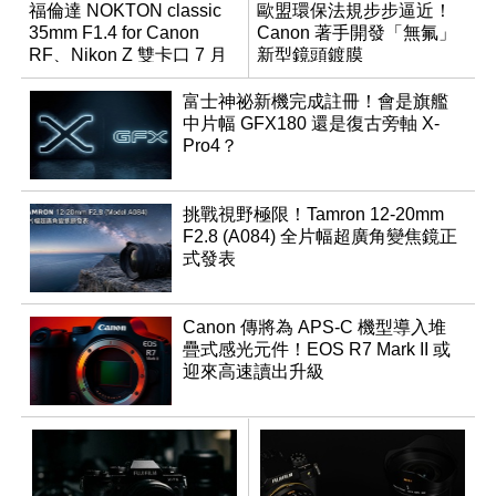
福倫達 NOKTON classic
歐盟環保法規步步逼近！
35mm F1.4 for Canon
Canon 著手開發「無氟」
RF、Nikon Z 雙卡口 7 月
新型鏡頭鍍膜
同步登台
富士神祕新機完成註冊！會是旗艦
中片幅 GFX180 還是復古旁軸 X-
Pro4？
挑戰視野極限！Tamron 12-20mm
F2.8 (A084) 全片幅超廣角變焦鏡正
式發表
Canon 傳將為 APS-C 機型導入堆
疊式感光元件！EOS R7 Mark II 或
迎來高速讀出升級