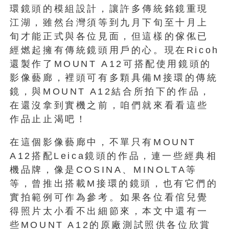
環鏡頭的模組設計，讓許多傳統銘鏡重現
江湖，雖然台灣須等到九月下旬至十月上
旬才能正式與各位見面，但這樣的傢俬已
經燃起擁有傳統鏡頭用戶的心。現在Ricoh
還製作了MOUNT A12可搭配使用鏡頭的
影像藝廊，裡頭可有多顆具備M接環的傳統
鏡，與MOUNT A12結合所拍下的作品，
在還沒拿到實機之前，咱們就來看看這些
作品止止渴吧！
在這個影像藝廊中，不單只有MOUNT
A12搭配Leica鏡頭的作品，連一些經典相
機品牌，像是COSINA、MINOLTA等
等，曾推出搭載M接環的鏡頭，也有它們的
實拍範例可作為參考。如果各位看倌兒覺
得照片太小看不出細節來，本文中還有一
些MOUNT A12的原廠測試照供各位欣賞