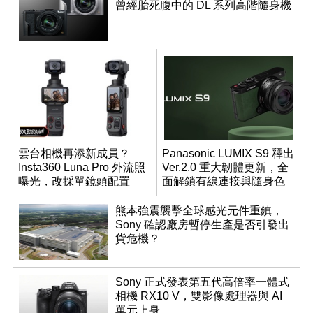
曾經胎死腹中的 DL 系列高階隨身機
雲台相機再添新成員？
Panasonic LUMIX S9 釋出
Insta360 Luna Pro 外流照
Ver.2.0 重大韌體更新，全
曝光，改採單鏡頭配置
面解鎖有線連接與隨身色
調編輯
熊本強震襲擊全球感光元件重鎮，
Sony 確認廠房暫停生產是否引發出
貨危機？
Sony 正式發表第五代高倍率一體式
相機 RX10 V，雙影像處理器與 AI
單元上身