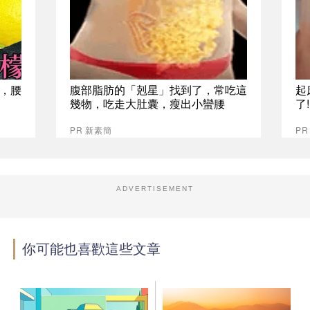
，腰
腹部脂肪的「剋星」找到了，常吃這
起
幾物，吃走大肚囊，瘦出小蠻腰
了
PR 新素簡
PR
ADVERTISEMENT
你可能也喜歡這些文章