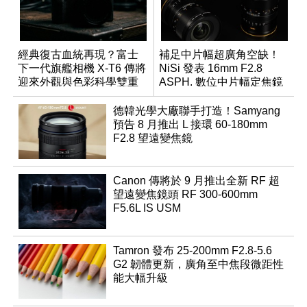
經典復古血統再現？富士
補足中片幅超廣角空缺！
下一代旗艦相機 X-T6 傳將
NiSi 發表 16mm F2.8
迎來外觀與色彩科學雙重
ASPH. 數位中片幅定焦鏡
優化
德韓光學大廠聯手打造！Samyang
預告 8 月推出 L 接環 60-180mm
F2.8 望遠變焦鏡
Canon 傳將於 9 月推出全新 RF 超
望遠變焦鏡頭 RF 300-600mm
F5.6L IS USM
Tamron 發布 25-200mm F2.8-5.6
G2 韌體更新，廣角至中焦段微距性
能大幅升級