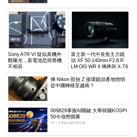
Sony A7R VI 疑似真機外
富士新一代中長焦主力鏡
觀曝光，新電池恐與舊機
頭 XF 50-140mm F2.8 R
不相容
LM OIS WR II 傳將與 X-T6
同步亮相
傳 Nikon 部份 Z 接環鏡頭產地悄悄
從中國轉移至越南？
009829掌握AI關鍵 大華韓國KOSPI
50今強勢開募
PR（大華銀全能行銷方案）