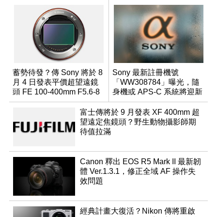
蓄勢待發？傳 Sony 將於 8
Sony 最新註冊機號
月 4 日發表平價超望遠鏡
「WW308784」曝光，隨
頭 FE 100-400mm F5.6-8
身機或 APS-C 系統將迎新
成員？
富士傳將於 9 月發表 XF 400mm 超
望遠定焦鏡頭？野生動物攝影師期
待值拉滿
Canon 釋出 EOS R5 Mark II 最新韌
體 Ver.1.3.1，修正全域 AF 操作失
效問題
經典計畫大復活？Nikon 傳將重啟