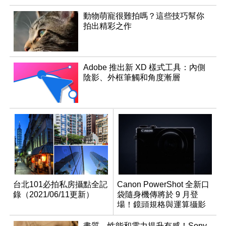
動物萌寵很難拍嗎？這些技巧幫你
拍出精彩之作
Adobe 推出新 XD 樣式工具：內側
陰影、外框筆觸和角度漸層
台北101必拍私房攝點全記
Canon PowerShot 全新口
錄（2021/06/11更新）
袋隨身機傳將於 9 月登
場！鏡頭規格與運算攝影
升級成為焦點
畫質、性能和電力提升有感！Sony