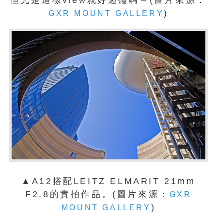
)
GXR MOUNT GALLERY
▲A12搭配LEITZ ELMARIT 21mm
F2.8的實拍作品。(圖片來源：
GXR
)
MOUNT GALLERY