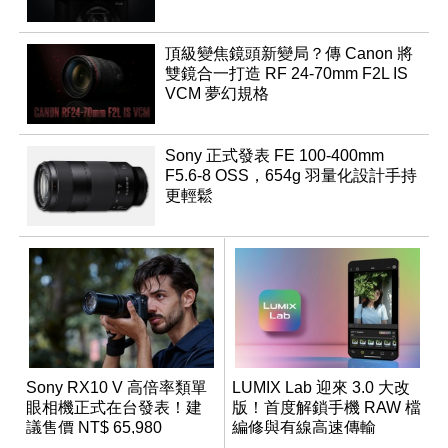
頂級變焦鏡頭新變局？傳 Canon 將
雙鏡合一打造 RF 24-70mm F2L IS
VCM 夢幻規格
Sony 正式發表 FE 100-400mm
F5.6-8 OSS，654g 羽量化設計手持
更輕鬆
Sony RX10 V 高倍率類單
LUMIX Lab 迎來 3.0 大改
眼相機正式在台發表！建
版！首度解鎖手機 RAW 檔
議售價 NT$ 65,980
編修與有線高速傳輸