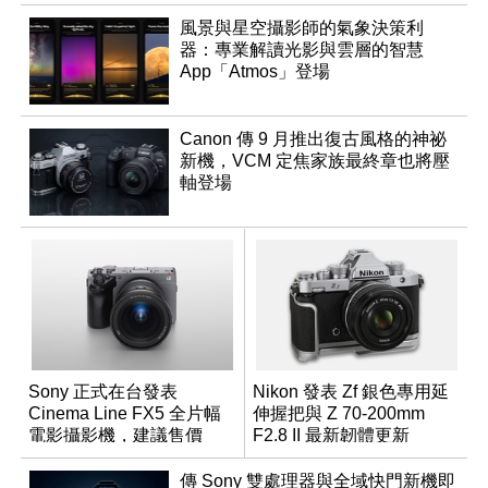
風景與星空攝影師的氣象決策利
器：專業解讀光影與雲層的智慧
App「Atmos」登場
Canon 傳 9 月推出復古風格的神祕
新機，VCM 定焦家族最終章也將壓
軸登場
Sony 正式在台發表
Nikon 發表 Zf 銀色專用延
Cinema Line FX5 全片幅
伸握把與 Z 70-200mm
電影攝影機，建議售價
F2.8 II 最新韌體更新
NT$144,980
傳 Sony 雙處理器與全域快門新機即