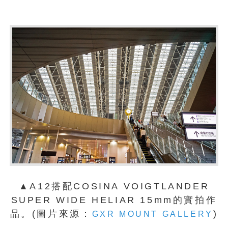
▲A12搭配COSINA VOIGTLANDER
SUPER WIDE HELIAR 15mm的實拍作
品。(圖片來源：
)
GXR MOUNT GALLERY