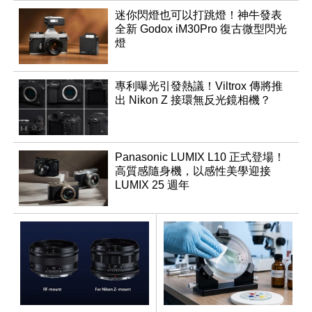
迷你閃燈也可以打跳燈！神牛發表
全新 Godox iM30Pro 復古微型閃光
燈
專利曝光引發熱議！Viltrox 傳將推
出 Nikon Z 接環無反光鏡相機？
Panasonic LUMIX L10 正式登場！
高質感隨身機，以感性美學迎接
LUMIX 25 週年