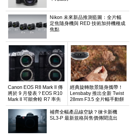
Nikon 未來新品推測藍圖：全片幅
定焦隨身機與 RED 技術加持機種成
焦點
Canon EOS R8 Mark II 傳
經典旋轉散景隨身攜帶！
將於 9 月發表？EOS R10
Lensbaby 推出全新 Twist
Mark II 可能會較 R7 率先
28mm F3.5 全片幅手動餅
推出
乾鏡
補齊全幅產品線空缺？徠卡新機
SL3-P 最新規格與售價傳聞流出