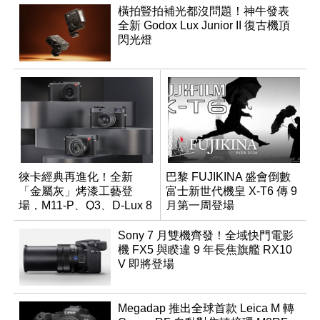
橫拍豎拍補光都沒問題！神牛發表
全新 Godox Lux Junior II 復古機頂
閃光燈
徠卡經典再進化！全新
巴黎 FUJIKINA 盛會倒數
「金屬灰」烤漆工藝登
富士新世代機皇 X-T6 傳 9
場，M11-P、Q3、D-Lux 8
月第一周登場
領銜換裝
Sony 7 月雙機齊發！全域快門電影
機 FX5 與睽違 9 年長焦旗艦 RX10
V 即將登場
Megadap 推出全球首款 Leica M 轉