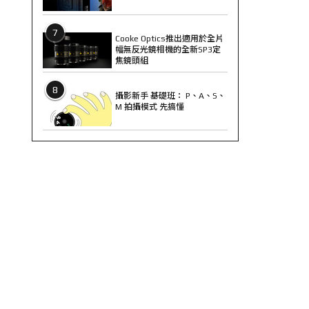
7
Cooke Optics推出適用於全片
幅無反光鏡相機的全新SP3定
焦鏡頭組
8
攝影新手 基礎班： P、A、S、
M 拍攝模式 先搞懂