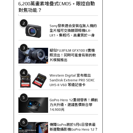
6,200萬畫素堆疊式CMOS + 眼控自動
對焦功能？
2
Sony發表適合安裝在無人機的
全片幅可交換鏡頭相機ILX-
LR1，集輕巧、高畫質於一身
3
疑似FUJIFILM GFX100 II實機
照流出！同時可能會有新的軟
片模擬推出
4
Western Digital 宣布推出
SanDisk Extreme PRO SDXC
UHS-II V60 等級記憶卡
5
GoPro Hero 12重磅發表！續航
力大升級，建議售價新台幣
14,900元
6
傳聞GoPro將於9月6日發表最
新運動攝影機GoPro Hero 12？