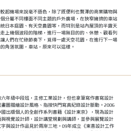
比較起機場來說毫不遜色，除了既便利也贅澤的商業購物與
八個分屬不同樓面不同主題的戶外廣場，在狹窄擁擠的車站
傳統日本庭園、有天空農園等，而特別是站內屋頂的半露天
客走上幾個波段的階梯，進行一場無目的的、休憩、觀看列
，讓人們在忙碌節奏下，覓得一處天空花園，在進行下一場
市的角落氛圍，車站，原來可以這樣。
的六年級中段班，主修工業設計，但也拿筆寫作書寫設計
畫圖描繪設計風格、指按快門寫真紀錄設計脈動。2006
中國出版個人的全創作系列書籍《設計東京》，現為設計
籍與視覺設計師，設計講堂規劃與講師，並參與展覽設計
文字與設計作品見於兩岸三地。09年成立《東喜設計工作