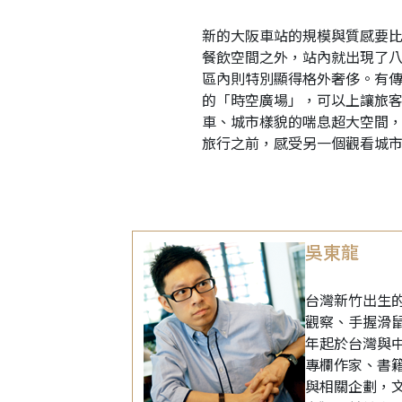
新的大阪車站的規模與質感要
餐飲空間之外，站內就出現了
區內則特別顯得格外奢侈。有
的「時空廣場」，可以上讓旅
車、城市樣貌的喘息超大空間
旅行之前，感受另一個觀看城
吳東龍
台灣新竹出生
觀察、手握滑鼠
年起於台灣與
專欄作家、書
與相關企劃，