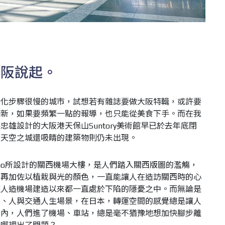
大阪說起。
變化步驟很慢的城市，試想若有雜誌要做大阪特輯，或許要
翻新，如果要頻繁一點的報導，也只能從美食下手。而在我
雄設計的大阪港天保山Suntory美術館早已於去年底閉
比天空之城還吸睛的建築物則仍未出現。
Piano所設計的關西機場大樓，是人們踏入關西版圖的濫觴，
間再加佐以植栽與光的顏色，一直能讓人在造訪關西時的心
座人造機場建造以來都一直處於下陷的隱憂之中。而無論是
人、人與交通人生場景，在日本，轉運空間的感覺總是讓人
國內，人們進了機場、車站，總是毫不猶豫地想加快腳步離