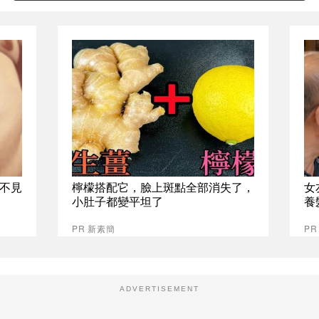
不見
檸檬搭配它，臉上斑點全部消失了，
女
小肚子都變平坦了
養
PR 新素簡
P
ADVERTISEMENT