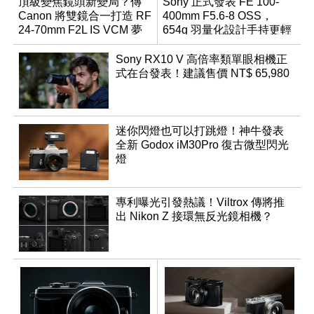
頂級變焦鏡頭新變局？傳
Sony 正式發表 FE 100-
Canon 將雙鏡合一打造 RF
400mm F5.6-8 OSS，
24-70mm F2L IS VCM 夢
654g 羽量化設計手持更輕
幻規格
鬆
Sony RX10 V 高倍率類單眼相機正
式在台發表！建議售價 NT$ 65,980
迷你閃燈也可以打跳燈！神牛發表
全新 Godox iM30Pro 復古微型閃光
燈
專利曝光引發熱議！Viltrox 傳將推
出 Nikon Z 接環無反光鏡相機？