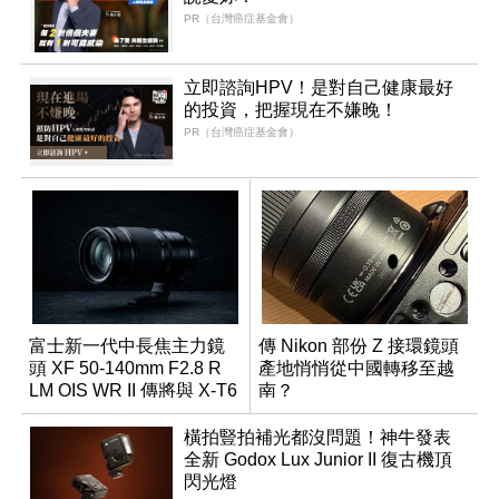
PR（台灣癌症基金會）
立即諮詢HPV！是對自己健康最好
的投資，把握現在不嫌晚！
PR（台灣癌症基金會）
富士新一代中長焦主力鏡
傳 Nikon 部份 Z 接環鏡頭
頭 XF 50-140mm F2.8 R
產地悄悄從中國轉移至越
LM OIS WR II 傳將與 X-T6
南？
同步亮相
橫拍豎拍補光都沒問題！神牛發表
全新 Godox Lux Junior II 復古機頂
閃光燈