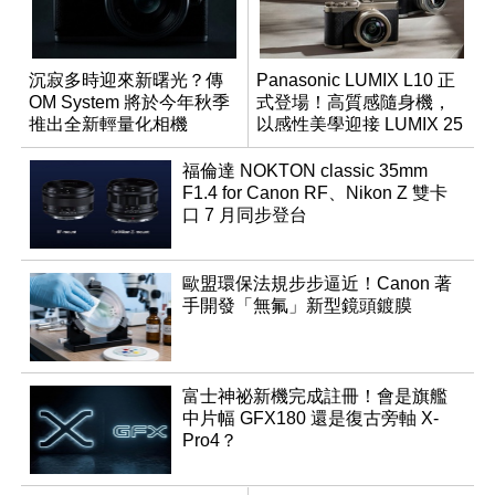
沉寂多時迎來新曙光？傳
Panasonic LUMIX L10 正
OM System 將於今年秋季
式登場！高質感隨身機，
推出全新輕量化相機
以感性美學迎接 LUMIX 25
週年
福倫達 NOKTON classic 35mm
F1.4 for Canon RF、Nikon Z 雙卡
口 7 月同步登台
歐盟環保法規步步逼近！Canon 著
手開發「無氟」新型鏡頭鍍膜
富士神祕新機完成註冊！會是旗艦
中片幅 GFX180 還是復古旁軸 X-
Pro4？