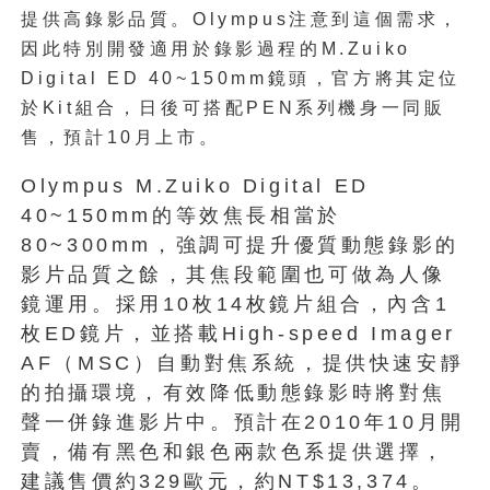
提供高錄影品質。Olympus注意到這個需求，
因此特別開發適用於錄影過程的M.Zuiko
Digital ED 40~150mm鏡頭，官方將其定位
於Kit組合，日後可搭配PEN系列機身一同販
售，預計10月上市。
Olympus M.Zuiko Digital ED
40~150mm的等效焦長相當於
80~300mm，強調可提升優質動態錄影的
影片品質之餘，其焦段範圍也可做為人像
鏡運用。採用10枚14枚鏡片組合，內含1
枚ED鏡片，並搭載High-speed Imager
AF（MSC）自動對焦系統，提供快速安靜
的拍攝環境，有效降低動態錄影時將對焦
聲一併錄進影片中。預計在2010年10月開
賣，備有黑色和銀色兩款色系提供選擇，
建議售價約329歐元，約NT$13,374。