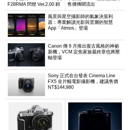
F28RMA 閃燈 Ver.2.00 韌
售價傳聞流出
體
風景與星空攝影師的氣象決策利
器：專業解讀光影與雲層的智慧
App「Atmos」登場
Canon 傳 9 月推出復古風格的神祕
新機，VCM 定焦家族最終章也將壓
軸登場
Sony 正式在台發表 Cinema Line
FX5 全片幅電影攝影機，建議售價
NT$144,980