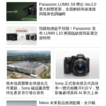
Panasonic LUMIX S9 釋出 Ver.2.0
重大韌體更新，全面解鎖有線連接
與隨身色調編輯
預購熱潮超乎預期！Panasonic 宣
布 LUMIX L10 將面臨缺貨與延遲交
貨時間
熊本強震襲擊全球感光元
Sony 正式發表第五代高倍
件重鎮，Sony 確認廠房暫
率一體式相機 RX10 V，雙
停生產是否引發出貨危
影像處理器與 AI 單元上身
機？
Nikon 未來新品推測藍圖：全片幅