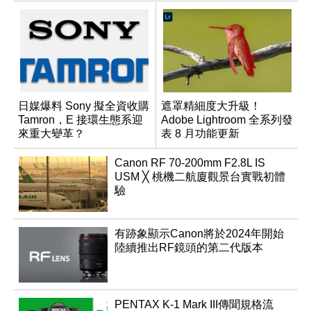
日媒爆料 Sony 擬全資收購
遮罩精細度大升級！
Tamron，E 接環生態系迎
Adobe Lightroom 全系列發
來重大變革？
表 8 月功能更新
Canon RF 70-200mm F2.8L IS
USM ╳ 桃機二航廈觀景台實戰初體
驗
有跡象顯示Canon將於2024年開始
陸續推出RF鏡頭的第二代版本
PENTAX K-1 Mark III傳聞規格流