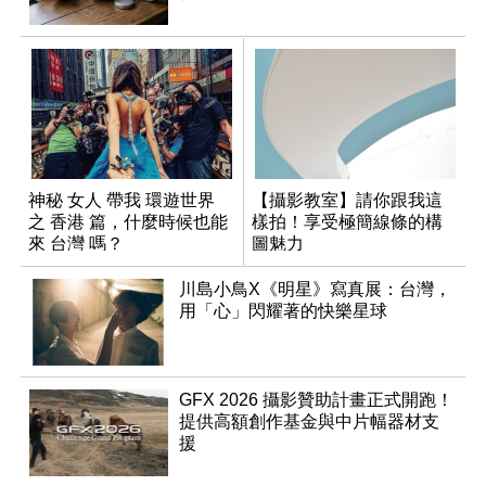
神秘 女人 帶我 環遊世界
【攝影教室】請你跟我這
之 香港 篇，什麼時候也能
樣拍！享受極簡線條的構
來 台灣 嗎？
圖魅力
川島小鳥X《明星》寫真展：台灣，
用「心」閃耀著的快樂星球
GFX 2026 攝影贊助計畫正式開跑！
提供高額創作基金與中片幅器材支
援