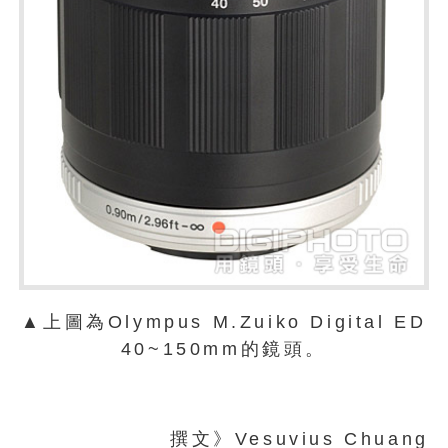
▲上圖為Olympus M.Zuiko Digital ED
40~150mm的鏡頭。
撰文》Vesuvius Chuang