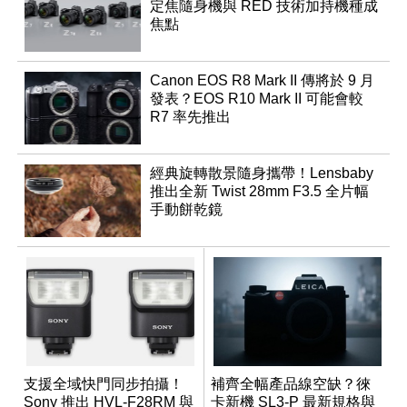
定焦隨身機與 RED 技術加持機種成
焦點
Canon EOS R8 Mark II 傳將於 9 月
發表？EOS R10 Mark II 可能會較
R7 率先推出
經典旋轉散景隨身攜帶！Lensbaby
推出全新 Twist 28mm F3.5 全片幅
手動餅乾鏡
支援全域快門同步拍攝！
補齊全幅產品線空缺？徠
Sony 推出 HVL-F28RM 與
卡新機 SL3-P 最新規格與