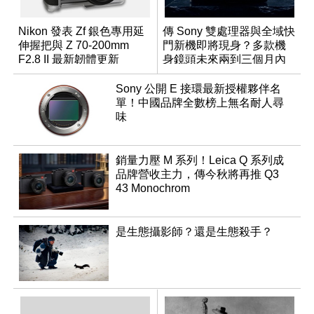
Nikon 發表 Zf 銀色專用延
傳 Sony 雙處理器與全域快
伸握把與 Z 70-200mm
門新機即將現身？多款機
F2.8 II 最新韌體更新
身鏡頭未來兩到三個月內
有望登場
Sony 公開 E 接環最新授權夥伴名
單！中國品牌全數榜上無名耐人尋
味
銷量力壓 M 系列！Leica Q 系列成
品牌營收主力，傳今秋將再推 Q3
43 Monochrom
是生態攝影師？還是生態殺手？