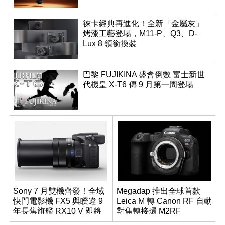
徠卡經典再進化！全新「金屬灰」
烤漆工藝登場，M11-P、Q3、D-
Lux 8 領銜換裝
巴黎 FUJIKINA 盛會倒數 富士新世
代機皇 X-T6 傳 9 月第一周登場
Sony 7 月雙機齊發！全域
Megadap 推出全球首款
快門電影機 FX5 與睽違 9
Leica M 轉 Canon RF 自動
年長焦旗艦 RX10 V 即將
對焦轉接環 M2RF
登場