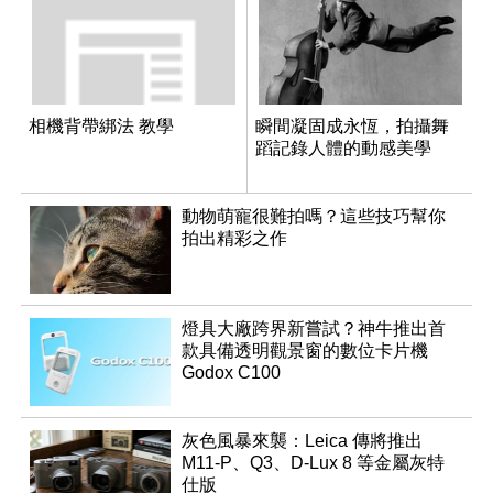
相機背帶綁法 教學
瞬間凝固成永恆，拍攝舞
蹈記錄人體的動感美學
動物萌寵很難拍嗎？這些技巧幫你
拍出精彩之作
燈具大廠跨界新嘗試？神牛推出首
款具備透明觀景窗的數位卡片機
Godox C100
灰色風暴來襲：Leica 傳將推出
M11-P、Q3、D-Lux 8 等金屬灰特
仕版