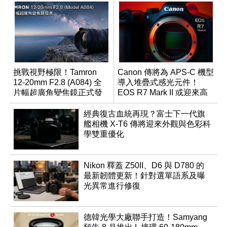
挑戰視野極限！Tamron
Canon 傳將為 APS-C 機型
12-20mm F2.8 (A084) 全
導入堆疊式感光元件！
片幅超廣角變焦鏡正式發
EOS R7 Mark II 或迎來高
表
速讀出升級
經典復古血統再現？富士下一代旗
艦相機 X-T6 傳將迎來外觀與色彩科
學雙重優化
Nikon 釋蓋 Z50II、D6 與 D780 的
最新韌體更新！針對選單語系及曝
光異常進行修復
德韓光學大廠聯手打造！Samyang