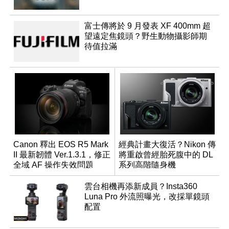
富士傳將於 9 月發表 XF 400mm 超
望遠定焦鏡頭？野生動物攝影師期
待值拉滿
Canon 釋出 EOS R5 Mark
經典計畫大復活？Nikon 傳
II 最新韌體 Ver.1.3.1，修正
將重啟曾經胎死腹中的 DL
全域 AF 操作失效問題
系列高階隨身機
雲台相機再添新成員？Insta360
Luna Pro 外流照曝光，改採單鏡頭
配置