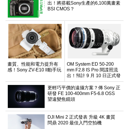
出！將搭載Sony生產的6,100萬畫素
BSI CMOS？
畫質、性能和電力提升有
OM System ED 50-200
感！Sony ZV-E10 II動手玩
mm F2.8 IS Pro 間諜照流
出！預計 9 月 10 日正式發
表
更輕巧平價的遠攝方案？傳 Sony 正
研發 FE 100-400mm F5-6.8 OSS
望遠變焦鏡頭
DJI Mini 2 正式發表 升級 4K 畫質
問鼎 2020 最佳入門空拍機