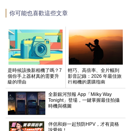
你可能也喜歡這些文章
是時候該換新相機了嗎？7
輕巧、高倍率、全片幅到
個你手上器材真的需要升
影音記錄：2026 年最佳旅
級的理由
行相機的選購指南
全新銀河預報 App「Milky Way
Tonight」登場，一鍵掌握最佳拍攝
時機與構圖
伴侶和妳一起預防HPV，才有資格
說愛妳！