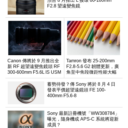
預告 8 月推出 L 接環 60-180mm
F2.8 望遠變焦鏡
Canon 傳將於 9 月推出全
Tamron 發布 25-200mm
新 RF 超望遠變焦鏡頭 RF
F2.8-5.6 G2 韌體更新，廣
300-600mm F5.6L IS USM
角至中焦段微距性能大幅
升級
蓄勢待發？傳 Sony 將於 8 月 4 日
發表平價超望遠鏡頭 FE 100-
400mm F5.6-8
Sony 最新註冊機號「WW308784」
曝光，隨身機或 APS-C 系統將迎新
成員？