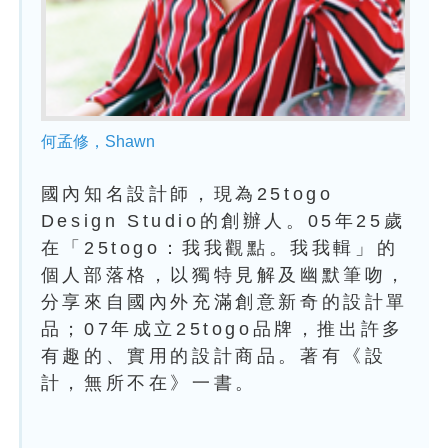
何孟修，Shawn
國內知名設計師，現為25togo
Design Studio的創辦人。05年25歲
在「25togo：我我觀點。我我輯」的
個人部落格，以獨特見解及幽默筆吻，
分享來自國內外充滿創意新奇的設計單
品；07年成立25togo品牌，推出許多
有趣的、實用的設計商品。著有《設
計，無所不在》一書。