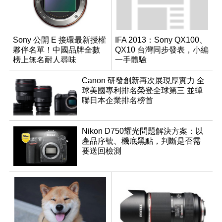
Sony 公開 E 接環最新授權
IFA 2013：Sony QX100、
夥伴名單！中國品牌全數
QX10 台灣同步發表，小編
榜上無名耐人尋味
一手體驗
Canon 研發創新再次展現厚實力 全
球美國專利排名榮登全球第三 並蟬
聯日本企業排名榜首
Nikon D750耀光問題解決方案：以
產品序號、機底黑點，判斷是否需
要送回檢測