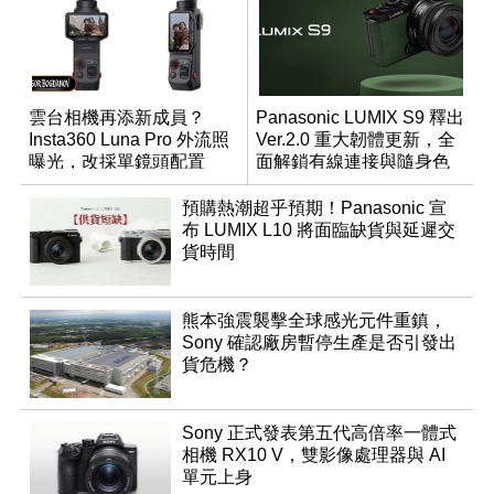
雲台相機再添新成員？
Panasonic LUMIX S9 釋出
Insta360 Luna Pro 外流照
Ver.2.0 重大韌體更新，全
曝光，改採單鏡頭配置
面解鎖有線連接與隨身色
調編輯
預購熱潮超乎預期！Panasonic 宣
布 LUMIX L10 將面臨缺貨與延遲交
貨時間
熊本強震襲擊全球感光元件重鎮，
Sony 確認廠房暫停生產是否引發出
貨危機？
Sony 正式發表第五代高倍率一體式
相機 RX10 V，雙影像處理器與 AI
單元上身