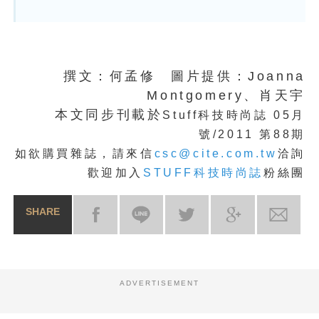
撰文：何孟修 圖片提供：Joanna
Montgomery、肖天宇
本文同步刊載於
Stuff科技時尚誌 05月
號/2011 第88期
如欲購買雜誌，請來信
csc@cite.com.tw
洽詢
歡迎加入
STUFF科技時尚誌
粉絲團
SHARE
ADVERTISEMENT