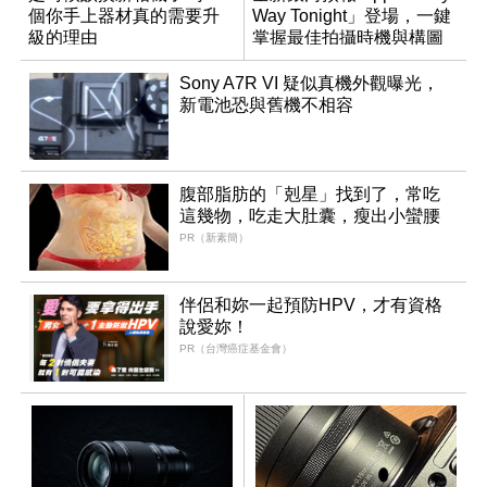
個你手上器材真的需要升
Way Tonight」登場，一鍵
級的理由
掌握最佳拍攝時機與構圖
Sony A7R VI 疑似真機外觀曝光，
新電池恐與舊機不相容
腹部脂肪的「剋星」找到了，常吃
這幾物，吃走大肚囊，瘦出小蠻腰
PR（新素簡）
伴侶和妳一起預防HPV，才有資格
說愛妳！
PR（台灣癌症基金會）