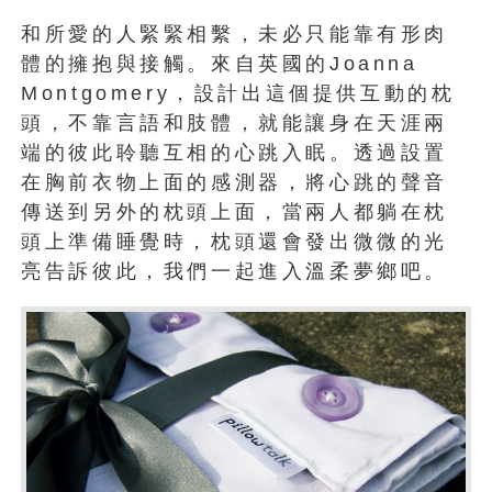
和所愛的人緊緊相繫，未必只能靠有形肉
體的擁抱與接觸。來自英國的Joanna
Montgomery，設計出這個提供互動的枕
頭，不靠言語和肢體，就能讓身在天涯兩
端的彼此聆聽互相的心跳入眠。透過設置
在胸前衣物上面的感測器，將心跳的聲音
傳送到另外的枕頭上面，當兩人都躺在枕
頭上準備睡覺時，枕頭還會發出微微的光
亮告訴彼此，我們一起進入溫柔夢鄉吧。