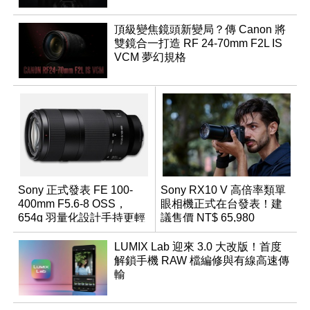
頂級變焦鏡頭新變局？傳 Canon 將
雙鏡合一打造 RF 24-70mm F2L IS
VCM 夢幻規格
Sony 正式發表 FE 100-
Sony RX10 V 高倍率類單
400mm F5.6-8 OSS，
眼相機正式在台發表！建
654g 羽量化設計手持更輕
議售價 NT$ 65,980
鬆
LUMIX Lab 迎來 3.0 大改版！首度
解鎖手機 RAW 檔編修與有線高速傳
輸