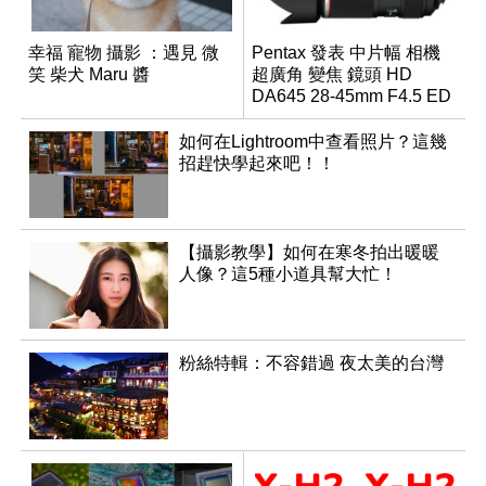
幸福 寵物 攝影 ：遇見 微
Pentax 發表 中片幅 相機
笑 柴犬 Maru 醬
超廣角 變焦 鏡頭 HD
DA645 28-45mm F4.5 ED
AW SR
如何在Lightroom中查看照片？這幾
招趕快學起來吧！！
【攝影教學】如何在寒冬拍出暖暖
人像？這5種小道具幫大忙！
粉絲特輯：不容錯過 夜太美的台灣