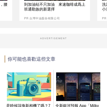
，腰
到加油站不只加油 來速咖啡成爲上
洗
班通勤族的新選擇
小
PR 台灣中油股份有限公司
P
ADVERTISEMENT
你可能也喜歡這些文章
是時候該換新相機了嗎？7
全新銀河預報 App「Milky