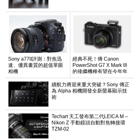
Sony a77II評測：對焦迅
經典不死！傳 Canon
速、優異畫質的超值單眼
PowerShot G7 X Mark III
相機
的後繼機種有望在今年年
底前推出？
續航力將迎來重大突破？Sony 傳正
為 Alpha 相機開發全新螢幕顯示技
術
Techart 天工發布第二代LEICA M –
Nikon Z 手動鏡頭自動對焦轉接環
TZM-02