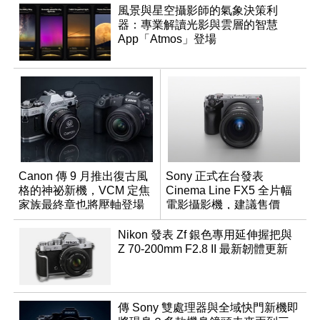
風景與星空攝影師的氣象決策利
器：專業解讀光影與雲層的智慧
App「Atmos」登場
Canon 傳 9 月推出復古風
Sony 正式在台發表
格的神祕新機，VCM 定焦
Cinema Line FX5 全片幅
家族最終章也將壓軸登場
電影攝影機，建議售價
NT$144,980
Nikon 發表 Zf 銀色專用延伸握把與
Z 70-200mm F2.8 II 最新韌體更新
傳 Sony 雙處理器與全域快門新機即