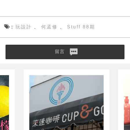
玩設計
何孟修
Stuff 88期
、
、
留言