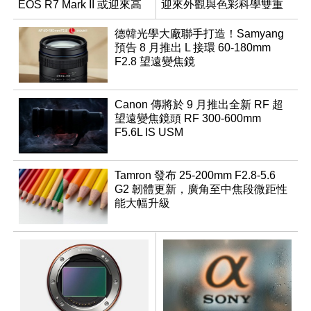
EOS R7 Mark II 或迎來高
迎來外觀與色彩科學雙重
速讀出升級
優化
德韓光學大廠聯手打造！Samyang
預告 8 月推出 L 接環 60-180mm
F2.8 望遠變焦鏡
Canon 傳將於 9 月推出全新 RF 超
望遠變焦鏡頭 RF 300-600mm
F5.6L IS USM
Tamron 發布 25-200mm F2.8-5.6
G2 韌體更新，廣角至中焦段微距性
能大幅升級