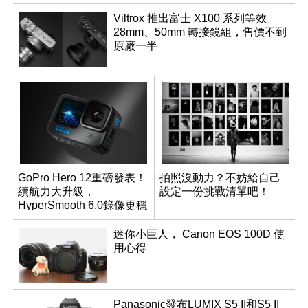
Viltrox 推出富士 X100 系列等效
28mm、50mm 轉接鏡組，售價不到
原廠一半
GoPro Hero 12重磅發表！
拍照沒動力？不妨給自己
續航力大升級，
設定一份挑戰清單吧！
HyperSmooth 6.0錄像更穩
定
迷你小巨人， Canon EOS 100D 使
用心得
Panasonic發布LUMIX S5 II和S5 II