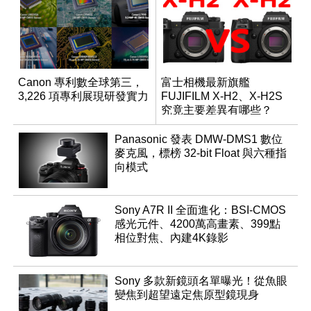
Canon 專利數全球第三，
富士相機最新旗艦
3,226 項專利展現研發實力
FUJIFILM X-H2、X-H2S
究竟主要差異有哪些？
Panasonic 發表 DMW-DMS1 數位
麥克風，標榜 32-bit Float 與六種指
向模式
Sony A7R II 全面進化：BSI-CMOS
感光元件、4200萬高畫素、399點
相位對焦、內建4K錄影
Sony 多款新鏡頭名單曝光！從魚眼
變焦到超望遠定焦原型鏡現身