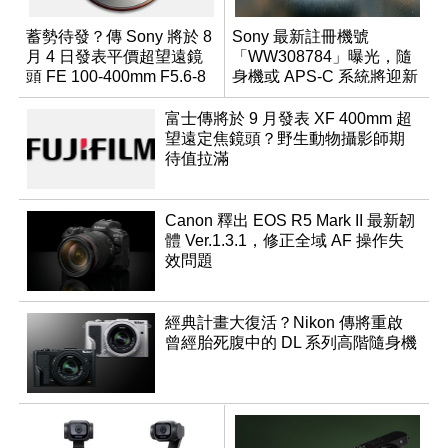
蓄勢待發？傳 Sony 將於 8
Sony 最新註冊機號
月 4 日發表平價超望遠鏡
「WW308784」曝光，隨
頭 FE 100-400mm F5.6-8
身機或 APS-C 系統將迎新
成員？
富士傳將於 9 月發表 XF 400mm 超
望遠定焦鏡頭？野生動物攝影師期
待值拉滿
Canon 釋出 EOS R5 Mark II 最新韌
體 Ver.1.3.1，修正全域 AF 操作失
效問題
經典計畫大復活？Nikon 傳將重啟
曾經胎死腹中的 DL 系列高階隨身機