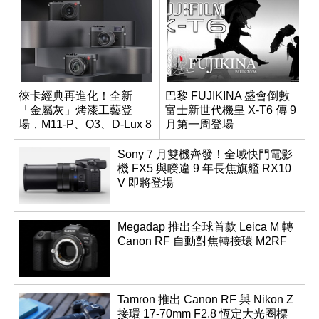
徠卡經典再進化！全新
巴黎 FUJIKINA 盛會倒數
「金屬灰」烤漆工藝登
富士新世代機皇 X-T6 傳 9
場，M11-P、Q3、D-Lux 8
月第一周登場
領銜換裝
Sony 7 月雙機齊發！全域快門電影
機 FX5 與睽違 9 年長焦旗艦 RX10
V 即將登場
Megadap 推出全球首款 Leica M 轉
Canon RF 自動對焦轉接環 M2RF
Tamron 推出 Canon RF 與 Nikon Z
接環 17-70mm F2.8 恆定大光圈標