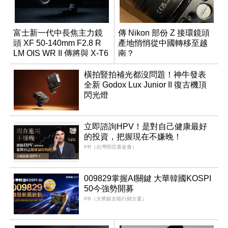
富士新一代中長焦主力鏡
傳 Nikon 部份 Z 接環鏡頭
頭 XF 50-140mm F2.8 R
產地悄悄從中國轉移至越
LM OIS WR II 傳將與 X-T6
南？
同步亮相
橫拍豎拍補光都沒問題！神牛發表
全新 Godox Lux Junior II 復古機頂
閃光燈
立即諮詢HPV！是對自己健康最好
的投資，把握現在不嫌晚！
PR（台灣癌症基金會）
009829掌握AI關鍵 大華韓國KOSPI
50今強勢開募
PR（大華銀全能行銷方案）