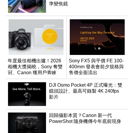
準變焦鏡
年度最佳相機出爐！2026
Sony FX5 與平價 FE 100-
相機大獎揭曉，Sony 奪雙
400mm 發表會前夕規格與
冠、Canon 獲用戶青睞
售價全面流出
DJI Osmo Pocket 4P 正式曝光：雙
鏡頭設計、最高可錄製 4K 240fps
影片
回歸攝影本質？Canon 新一代
PowerShot 隨身機傳今年底前現身