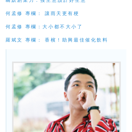
幽默創業力：搜主意設計好生意
何孟修 專欄： 讓雨天更有梗
何孟修 專欄：大小都不大小了
羅斌文 專欄： 香檳！助興最佳催化飲料