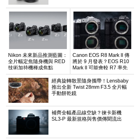
Nikon 未來新品推測藍圖：
Canon EOS R8 Mark II 傳
全片幅定焦隨身機與 RED
將於 9 月發表？EOS R10
技術加持機種成焦點
Mark II 可能會較 R7 率先
推出
經典旋轉散景隨身攜帶！Lensbaby
推出全新 Twist 28mm F3.5 全片幅
手動餅乾鏡
補齊全幅產品線空缺？徠卡新機
SL3-P 最新規格與售價傳聞流出