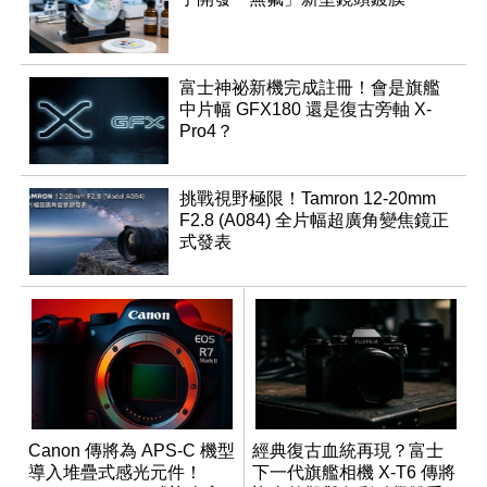
富士神祕新機完成註冊！會是旗艦
中片幅 GFX180 還是復古旁軸 X-
Pro4？
挑戰視野極限！Tamron 12-20mm
F2.8 (A084) 全片幅超廣角變焦鏡正
式發表
Canon 傳將為 APS-C 機型
經典復古血統再現？富士
導入堆疊式感光元件！
下一代旗艦相機 X-T6 傳將