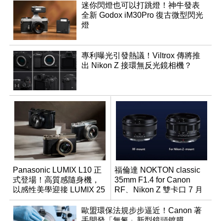
迷你閃燈也可以打跳燈！神牛發表
全新 Godox iM30Pro 復古微型閃光
燈
專利曝光引發熱議！Viltrox 傳將推
出 Nikon Z 接環無反光鏡相機？
Panasonic LUMIX L10 正
福倫達 NOKTON classic
式登場！高質感隨身機，
35mm F1.4 for Canon
以感性美學迎接 LUMIX 25
RF、Nikon Z 雙卡口 7 月
週年
同步登台
歐盟環保法規步步逼近！Canon 著
手開發「無氟」新型鏡頭鍍膜