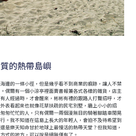
雜質的熱帶島嶼
是海邊的一條小徑，但是幾乎看不到商業的痕跡，讓人不禁
品。偶爾有一個小涼亭裡面賣書報兼各式各樣的雜貨，店主
，有人經過時，才會醒來，彬彬有禮的跟路人打聲招呼，才
，外表看起來也就像花草扶疏的民宅別墅，牆上小小的招
有匆匆忙忙的人，只有偶爾一兩個漫無目的騎著腳踏車閒晃
繞行。我不知道在這島上長大的年輕人，會迫不及待希望到
，還是樂天知命甘於地球上最慢活的熱帶天堂？但我知道，
活方式的地方，可以說是絕無僅有了。