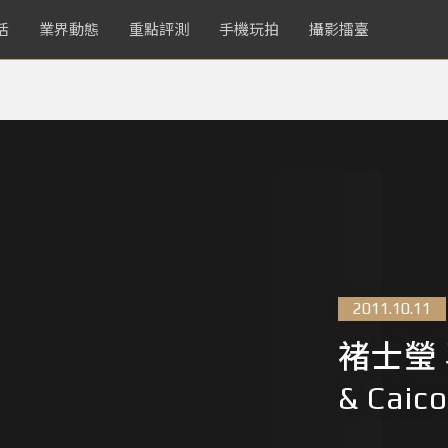
活
業界動態
重點評測
手機玩拍
攝影擂臺
2011.10.11
褚士瑩 
& Caico