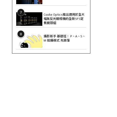
7
Cooke Optics推出適用於全片
幅無反光鏡相機的全新SP3定
焦鏡頭組
8
攝影新手 基礎班： P、A、S、
M 拍攝模式 先搞懂