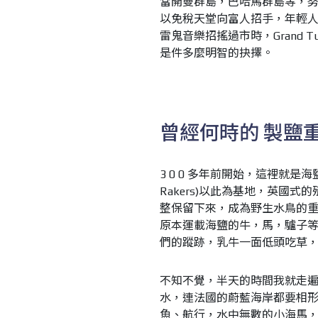
當開曼群島，巴哈馬群島等，
以免稅天堂向富人招手，年輕
雷鬼音樂招搖過市時，Grand
是件多麼明智的抉擇。
曾經何時的
製鹽
3 0 0 多年前開始，這裡就是海鹽
Rakers)以此為基地，英國
整保留下來，成為野生水鳥的
原本運載海鹽的牛，馬，驢子
們的蹤跡，乳牛一面低頭吃草，白
不知不覺，半天的時間我就走
水，連法國的蔚藍海岸都要相
魚、航行，水中無數的小海馬