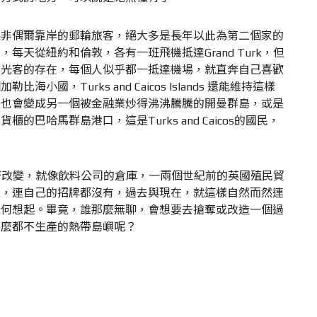
果非偶爾靠岸的郵輪旅客，絕大多是長年以此為第二個家的
每天從紐約和倫敦，各有一班飛機抵達Grand Turk，但
觀光客的存在，每個人似乎都一抵達機場，就直奔自己喜歡
小國，Turks and Caicos Islands 還能維持這樣
裡也會變成另一個被金融業炒得沸沸騰騰的開曼群島，或是
的巴哈馬群島港口，這是Turks and Caicos的國民，
還不急著改變，就像飲料公司的倉庫，一兩個世紀前的英國殖民貿
上，連自己的招牌都沒有，過去與現在，就這樣自然而然連
從何想起。畢竟，誰那麼無聊，會想要去搶奪或改造一個過
甚麼都不生產的熱帶島嶼呢？