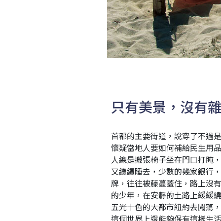
只有美景，沒有
首都的主要街道，說穿了不過
懷疑當地人要如何補給民生用
人總是搬張椅子坐在門口打盹
又繼續睡去，少數的幾家銀行
牌，往往被藤蔓蓋住，路上沒
的少年，在安靜的土路上緩緩
五光十色的大都市紐約去闖蕩
這個世界上還能夠保有這樣生