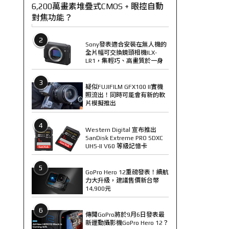
6,200萬畫素堆疊式CMOS + 眼控自動
對焦功能？
2
Sony發表適合安裝在無人機的
全片幅可交換鏡頭相機ILX-
LR1，集輕巧、高畫質於一身
3
疑似FUJIFILM GFX100 II實機
照流出！同時可能會有新的軟
片模擬推出
4
Western Digital 宣布推出
SanDisk Extreme PRO SDXC
UHS-II V60 等級記憶卡
5
GoPro Hero 12重磅發表！續航
力大升級，建議售價新台幣
14,900元
6
傳聞GoPro將於9月6日發表最
新運動攝影機GoPro Hero 12？