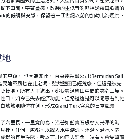
努力追求美國式的生活方式，大型的百貨公司，連鎖超市，
人搖下車窗，帶著墨鏡，改裝的重低音喇叭播送震耳欲聾的
 Turk的低調與安靜，保留著一個世紀以前的加勒比海風情，
重地
的重鎮， 也因為如此， 百慕達製鹽公司(Bermudan Salt
式的殖民建築風也在此定調，雖然鹽田已經荒廢，但還是被完
重要棲地，所有人車進出，都要經過鹽田中間的狹窄田埂。
等牲口，如今已失去經濟功能，但路邊還是可以隨意看到牠
鷺鷥則隨侍在側，形成Grand Turk寫意的日常風景。
遍了六里長，一里寬的島，沿著如藍寶石般奪人光澤的海
形見拙，任何一處都可以躍入水中游泳、浮潛、潛水、釣
，成群的野生海豚，數以百計的巨大魟魚，沒有人會失望而