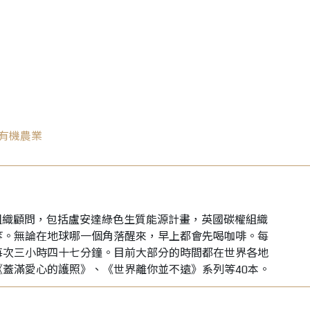
找有機農業
O組織顧問，包括盧安達綠色生質能源計畫，英國碳權組織
等。無論在地球哪一個角落醒來，早上都會先喝咖啡。每
每次三小時四十七分鐘。目前大部分的時間都在世界各地
《蓋滿愛心的護照》、《世界離你並不遠》系列等40本。