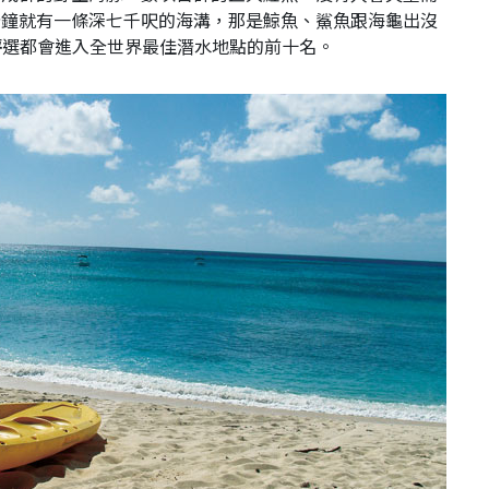
分鐘就有一條深七千呎的海溝，那是鯨魚、鯊魚跟海龜出沒
每次評選都會進入全世界最佳潛水地點的前十名。