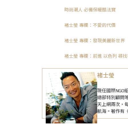
時尚潮人 必備保暖酷法寶
褚士瑩 專欄：不愛的代價
褚士瑩 專欄：發現美麗新世界
褚士瑩 專欄：前進 以色列 尋
褚士瑩
現任國際NG
總部特別顧問
天上網兩次，
航海。著作有