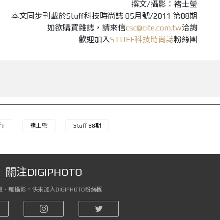
撰文/攝影：褚士瑩
本文同步刊載於
Stuff科技時尚誌 05月號/2011 第88期
如欲購買雜誌，請來信
csc@cite.com.tw
洽詢
歡迎加入
STUFF科技時尚誌
粉絲團
行
褚士瑩
Stuff 88期
關注DIGIPHOTO
、瘋攝影，快來加入DIGIPHOTO粉絲團