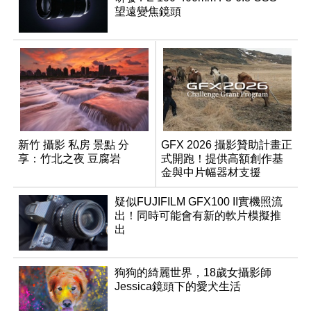
望遠變焦鏡頭
新竹 攝影 私房 景點 分
GFX 2026 攝影贊助計畫正
享：竹北之夜 豆腐岩
式開跑！提供高額創作基
金與中片幅器材支援
疑似FUJIFILM GFX100 II實機照流
出！同時可能會有新的軟片模擬推
出
狗狗的綺麗世界，18歲女攝影師
Jessica鏡頭下的愛犬生活