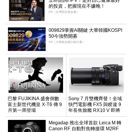
立即諮詢HPV！是對自己健康最好
的投資，把握現在不嫌晚！
PR（台灣癌症基金會）
009829掌握AI關鍵 大華韓國KOSPI
50今強勢開募
PR（大華銀全能行銷方案）
巴黎 FUJIKINA 盛會倒數
Sony 7 月雙機齊發！全域
富士新世代機皇 X-T6 傳 9
快門電影機 FX5 與睽違 9
月第一周登場
年長焦旗艦 RX10 V 即將
登場
Megadap 推出全球首款 Leica M 轉
Canon RF 自動對焦轉接環 M2RF