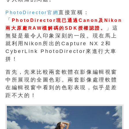
直接宣稱：
PhotoDirector官網
「
PhotoDirector現已通過Canon及Nikon
」這
兩大原廠RAW檔解碼的SDK授權認證。
無疑是最令人印象深刻的一段。現在馬上
就利用Nikon所出的Capture NX 2和
CyberLink PhotoDirector來進行大車
拼！
首先，先來比較兩套軟體在影像編輯視窗
中所展現的全圖色彩。兩套影像處理軟體
在編輯視窗中看到的色彩表現，似乎是差
距不大的！