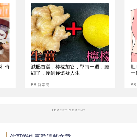
比利時
減肥首選，檸檬加它，堅持一週，腰
肚
細了，瘦到你懷疑人生
一
PR 新素簡
PR
ADVERTISEMENT
你可能也喜歡這些文章