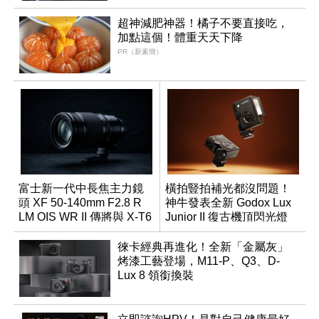
超神減肥神器！橘子不要直接吃，
加點這個！體重天天下降
PR（新素簡）
富士新一代中長焦主力鏡
橫拍豎拍補光都沒問題！
頭 XF 50-140mm F2.8 R
神牛發表全新 Godox Lux
LM OIS WR II 傳將與 X-T6
Junior II 復古機頂閃光燈
同步亮相
徠卡經典再進化！全新「金屬灰」
烤漆工藝登場，M11-P、Q3、D-
Lux 8 領銜換裝