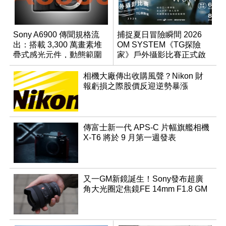
Sony A6900 傳聞規格流
捕捉夏日冒險瞬間 2026
出：搭載 3,300 萬畫素堆
OM SYSTEM《TG探險
疊式感光元件，動態範圍
家》戶外攝影比賽正式啟
超過 15 級
動
相機大廠傳出收購風聲？Nikon 財
報虧損之際股價反迎逆勢暴漲
傳富士新一代 APS-C 片幅旗艦相機
X-T6 將於 9 月第一週發表
又一GM新鏡誕生！Sony發布超廣
角大光圈定焦鏡FE 14mm F1.8 GM