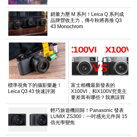
銷量力壓 M 系列！Leica Q 系列成
品牌營收主力，傳今秋將再推 Q3
43 Monochrom
標準視角下的攝影樂趣！
富士相機最新發表的
Leica Q3 43 快速評測
X100VI，和X100V究竟主
要差異有哪些？我應該買
哪一台？
輕巧旅遊機回歸！Panasonic 發表
LUMIX ZS300：一吋感光元件與 15
倍光學變焦