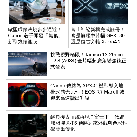
歐盟環保法規步步逼近！
富士神祕新機完成註冊！
Canon 著手開發「無氟」
會是旗艦中片幅 GFX180
新型鏡頭鍍膜
還是復古旁軸 X-Pro4？
挑戰視野極限！Tamron 12-20mm
F2.8 (A084) 全片幅超廣角變焦鏡正
式發表
Canon 傳將為 APS-C 機型導入堆
疊式感光元件！EOS R7 Mark II 或
迎來高速讀出升級
經典復古血統再現？富士下一代旗
艦相機 X-T6 傳將迎來外觀與色彩科
學雙重優化