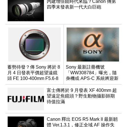
內建增倍鏡時代來臨？Canon 傳第
四季末發表新一代大白巨砲
蓄勢待發？傳 Sony 將於 8
Sony 最新註冊機號
月 4 日發表平價超望遠鏡
「WW308784」曝光，隨
頭 FE 100-400mm F5.6-8
身機或 APS-C 系統將迎新
成員？
富士傳將於 9 月發表 XF 400mm 超
望遠定焦鏡頭？野生動物攝影師期
待值拉滿
Canon 釋出 EOS R5 Mark II 最新韌
體 Ver.1.3.1，修正全域 AF 操作失