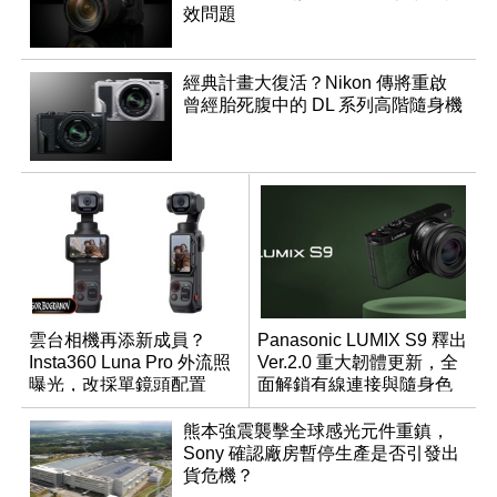
效問題
經典計畫大復活？Nikon 傳將重啟
曾經胎死腹中的 DL 系列高階隨身機
雲台相機再添新成員？
Panasonic LUMIX S9 釋出
Insta360 Luna Pro 外流照
Ver.2.0 重大韌體更新，全
曝光，改採單鏡頭配置
面解鎖有線連接與隨身色
調編輯
熊本強震襲擊全球感光元件重鎮，
Sony 確認廠房暫停生產是否引發出
貨危機？