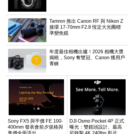
Tamron 推出 Canon RF 與 Nikon Z
接環 17-70mm F2.8 恆定大光圈標
準變焦鏡
年度最佳相機出爐！2026 相機大獎
揭曉，Sony 奪雙冠、Canon 獲用戶
青睞
Sony FX5 與平價 FE 100-
DJI Osmo Pocket 4P 正式
400mm 發表會前夕規格與
曝光：雙鏡頭設計、最高
售價全面流出
可錄製 4K 240fps 影片