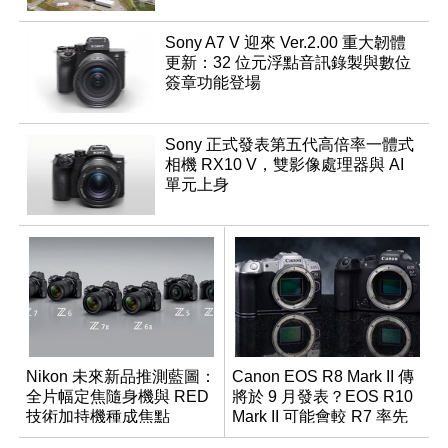
Sony A7 V 迎來 Ver.2.00 重大韌體
更新：32 位元浮點音訊錄製與數位
簽章功能登場
Sony 正式發表第五代高倍率一體式
相機 RX10 V，雙影像處理器與 AI
單元上身
Nikon 未來新品推測藍圖：
Canon EOS R8 Mark II 傳
全片幅定焦隨身機與 RED
將於 9 月發表？EOS R10
技術加持機種成焦點
Mark II 可能會較 R7 率先
推出