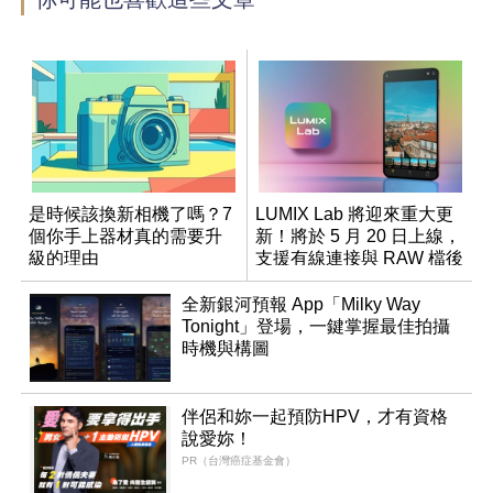
是時候該換新相機了嗎？7
LUMIX Lab 將迎來重大更
個你手上器材真的需要升
新！將於 5 月 20 日上線，
級的理由
支援有線連接與 RAW 檔後
製
全新銀河預報 App「Milky Way
Tonight」登場，一鍵掌握最佳拍攝
時機與構圖
伴侶和妳一起預防HPV，才有資格
說愛妳！
PR（台灣癌症基金會）