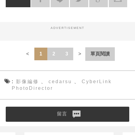
ADVERTISEMENT
1
2
3
單頁閱讀
影像編修
cedarsu
CyberLink
、
、
PhotoDirector
留言