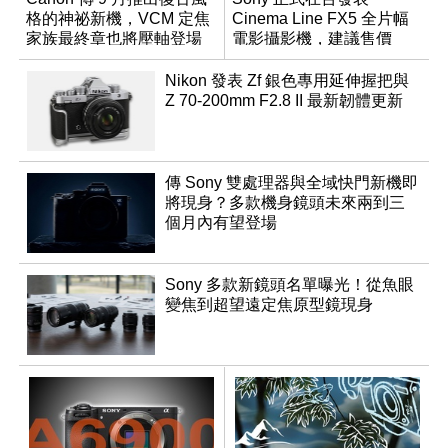
格的神祕新機，VCM 定焦
Cinema Line FX5 全片幅
家族最終章也將壓軸登場
電影攝影機，建議售價
NT$144,980
Nikon 發表 Zf 銀色專用延伸握把與
Z 70-200mm F2.8 II 最新韌體更新
傳 Sony 雙處理器與全域快門新機即
將現身？多款機身鏡頭未來兩到三
個月內有望登場
Sony 多款新鏡頭名單曝光！從魚眼
變焦到超望遠定焦原型鏡現身