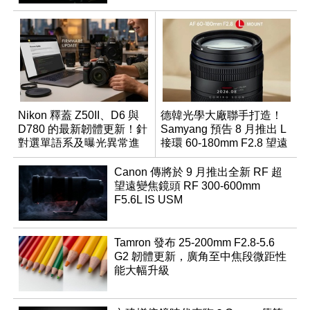
Nikon 釋蓋 Z50II、D6 與
德韓光學大廠聯手打造！
D780 的最新韌體更新！針
Samyang 預告 8 月推出 L
對選單語系及曝光異常進
接環 60-180mm F2.8 望遠
行修復
變焦鏡
Canon 傳將於 9 月推出全新 RF 超
望遠變焦鏡頭 RF 300-600mm
F5.6L IS USM
Tamron 發布 25-200mm F2.8-5.6
G2 韌體更新，廣角至中焦段微距性
能大幅升級