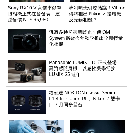
Sony RX10 V 高倍率類單
專利曝光引發熱議！Viltrox
眼相機正式在台發表！建
傳將推出 Nikon Z 接環無
議售價 NT$ 65,980
反光鏡相機？
沉寂多時迎來新曙光？傳 OM
System 將於今年秋季推出全新輕量
化相機
Panasonic LUMIX L10 正式登場！
高質感隨身機，以感性美學迎接
LUMIX 25 週年
福倫達 NOKTON classic 35mm
F1.4 for Canon RF、Nikon Z 雙卡
口 7 月同步登台