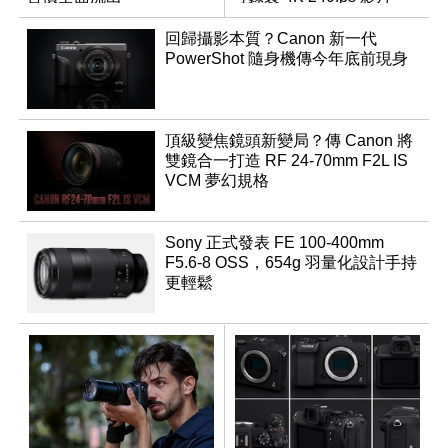
回歸攝影本質？Canon 新一代
PowerShot 隨身機傳今年底前現身
頂級變焦鏡頭新變局？傳 Canon 將
雙鏡合一打造 RF 24-70mm F2L IS
VCM 夢幻規格
Sony 正式發表 FE 100-400mm
F5.6-8 OSS，654g 羽量化設計手持
更輕鬆