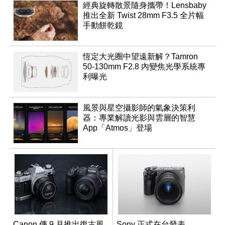
經典旋轉散景隨身攜帶！Lensbaby
推出全新 Twist 28mm F3.5 全片幅
手動餅乾鏡
恆定大光圈中望遠新解？Tamron
50-130mm F2.8 內變焦光學系統專
利曝光
風景與星空攝影師的氣象決策利
器：專業解讀光影與雲層的智慧
App「Atmos」登場
Canon 傳 9 月推出復古風
Sony 正式在台發表