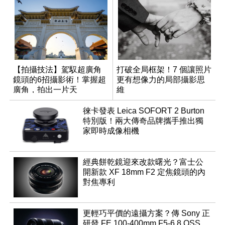
【拍攝技法】駕馭超廣角
打破全局框架！7 個讓照片
鏡頭的6招攝影術！掌握超
更有想像力的局部攝影思
廣角，拍出一片天
維
徠卡發表 Leica SOFORT 2 Burton
特別版！兩大傳奇品牌攜手推出獨
家即時成像相機
經典餅乾鏡迎來改款曙光？富士公
開新款 XF 18mm F2 定焦鏡頭的內
對焦專利
更輕巧平價的遠攝方案？傳 Sony 正
研發 FE 100-400mm F5-6.8 OSS