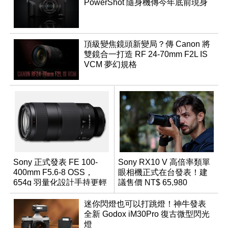
PowerShot 隨身機傳今年底前現身
頂級變焦鏡頭新變局？傳 Canon 將
雙鏡合一打造 RF 24-70mm F2L IS
VCM 夢幻規格
Sony 正式發表 FE 100-
Sony RX10 V 高倍率類單
400mm F5.6-8 OSS，
眼相機正式在台發表！建
654g 羽量化設計手持更輕
議售價 NT$ 65,980
鬆
迷你閃燈也可以打跳燈！神牛發表
全新 Godox iM30Pro 復古微型閃光
燈