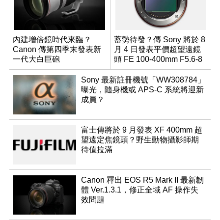
內建增倍鏡時代來臨？
蓄勢待發？傳 Sony 將於 8
Canon 傳第四季末發表新
月 4 日發表平價超望遠鏡
一代大白巨砲
頭 FE 100-400mm F5.6-8
Sony 最新註冊機號「WW308784」
曝光，隨身機或 APS-C 系統將迎新
成員？
富士傳將於 9 月發表 XF 400mm 超
望遠定焦鏡頭？野生動物攝影師期
待值拉滿
Canon 釋出 EOS R5 Mark II 最新韌
體 Ver.1.3.1，修正全域 AF 操作失
效問題