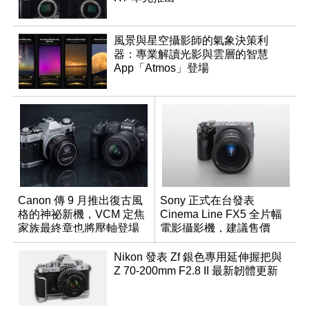
風景與星空攝影師的氣象決策利
器：專業解讀光影與雲層的智慧
App「Atmos」登場
Canon 傳 9 月推出復古風
Sony 正式在台發表
格的神祕新機，VCM 定焦
Cinema Line FX5 全片幅
家族最終章也將壓軸登場
電影攝影機，建議售價
NT$144,980
Nikon 發表 Zf 銀色專用延伸握把與
Z 70-200mm F2.8 II 最新韌體更新