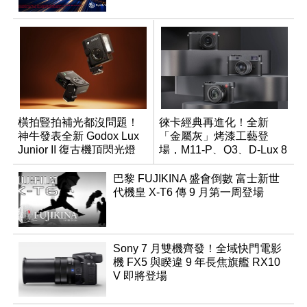
橫拍豎拍補光都沒問題！
徠卡經典再進化！全新
神牛發表全新 Godox Lux
「金屬灰」烤漆工藝登
Junior II 復古機頂閃光燈
場，M11-P、Q3、D-Lux 8
領銜換裝
巴黎 FUJIKINA 盛會倒數 富士新世
代機皇 X-T6 傳 9 月第一周登場
Sony 7 月雙機齊發！全域快門電影
機 FX5 與睽違 9 年長焦旗艦 RX10
V 即將登場