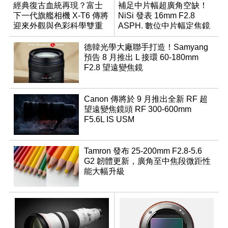
經典復古血統再現？富士
補足中片幅超廣角空缺！
下一代旗艦相機 X-T6 傳將
NiSi 發表 16mm F2.8
迎來外觀與色彩科學雙重
ASPH. 數位中片幅定焦鏡
優化
德韓光學大廠聯手打造！Samyang
預告 8 月推出 L 接環 60-180mm
F2.8 望遠變焦鏡
Canon 傳將於 9 月推出全新 RF 超
望遠變焦鏡頭 RF 300-600mm
F5.6L IS USM
Tamron 發布 25-200mm F2.8-5.6
G2 韌體更新，廣角至中焦段微距性
能大幅升級