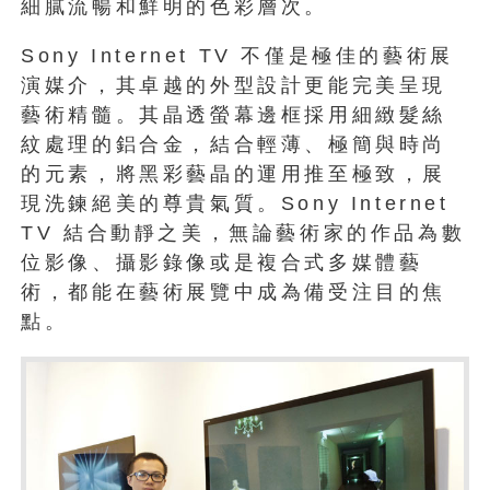
細膩流暢和鮮明的色彩層次。
Sony Internet TV 不僅是極佳的藝術展
演媒介，其卓越的外型設計更能完美呈現
藝術精髓。其晶透螢幕邊框採用細緻髮絲
紋處理的鋁合金，結合輕薄、極簡與時尚
的元素，將黑彩藝晶的運用推至極致，展
現洗鍊絕美的尊貴氣質。Sony Internet
TV 結合動靜之美，無論藝術家的作品為數
位影像、攝影錄像或是複合式多媒體藝
術，都能在藝術展覽中成為備受注目的焦
點。