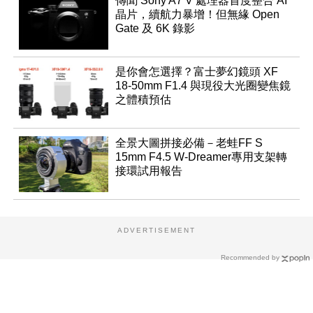
傳聞 Sony A7 V 處理器首度整合 AI
晶片，續航力暴增！但無緣 Open
Gate 及 6K 錄影
是你會怎選擇？富士夢幻鏡頭 XF
18-50mm F1.4 與現役大光圈變焦鏡
之體積預估
全景大圖拼接必備－老蛙FF S
15mm F4.5 W-Dreamer專用支架轉
接環試用報告
ADVERTISEMENT
Recommended by