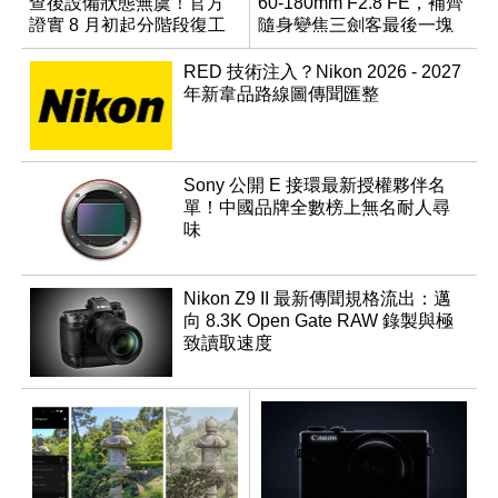
查後設備狀態無虞！官方
60-180mm F2.8 FE，補齊
證實 8 月初起分階段復工
隨身變焦三劍客最後一塊
拼圖
RED 技術注入？Nikon 2026 - 2027
年新韋品路線圖傳聞匯整
Sony 公開 E 接環最新授權夥伴名
單！中國品牌全數榜上無名耐人尋
味
Nikon Z9 II 最新傳聞規格流出：邁
向 8.3K Open Gate RAW 錄製與極
致讀取速度