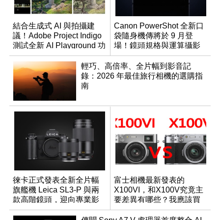
結合生成式 AI 與拍攝建
Canon PowerShot 全新口
議！Adobe Project Indigo
袋隨身機傳將於 9 月登
測試全新 AI Playground 功
場！鏡頭規格與運算攝影
能
升級成為焦點
輕巧、高倍率、全片幅到影音記
錄：2026 年最佳旅行相機的選購指
南
徠卡正式發表全新全片幅
富士相機最新發表的
旗艦機 Leica SL3-P 與兩
X100VI，和X100V究竟主
款高階鏡頭，迎向專業影
要差異有哪些？我應該買
音全方位演進
哪一台？