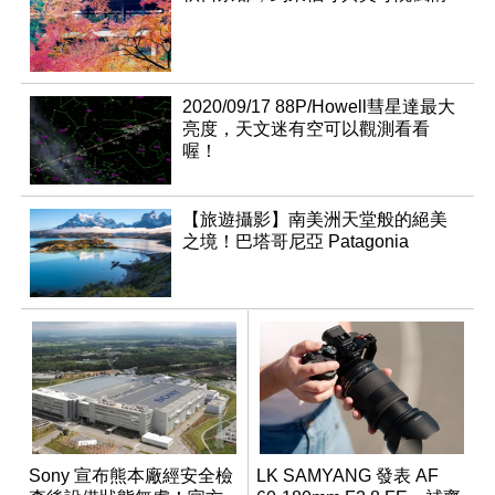
2020/09/17 88P/Howell彗星達最大
亮度，天文迷有空可以觀測看看
喔！
【旅遊攝影】南美洲天堂般的絕美
之境！巴塔哥尼亞 Patagonia
Sony 宣布熊本廠經安全檢
LK SAMYANG 發表 AF