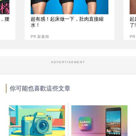
，腰
超有感！起床做一下，肚肉直接縮
起
水！
了
PR 新素簡
PR
ADVERTISEMENT
你可能也喜歡這些文章