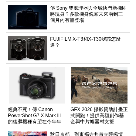
傳 Sony 雙處理器與全域快門新機即
將現身？多款機身鏡頭未來兩到三
個月內有望登場
FUJIFILM X-T3和X-T30我該怎麼
選？
經典不死！傳 Canon
GFX 2026 攝影贊助計畫正
PowerShot G7 X Mark III
式開跑！提供高額創作基
的後繼機種有望在今年年
金與中片幅器材支援
底前推出？
秋日京都，到東福寺共賞寺院楓情