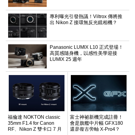
專利曝光引發熱議！Viltrox 傳將推
出 Nikon Z 接環無反光鏡相機？
Panasonic LUMIX L10 正式登場！
高質感隨身機，以感性美學迎接
LUMIX 25 週年
福倫達 NOKTON classic
富士神祕新機完成註冊！
35mm F1.4 for Canon
會是旗艦中片幅 GFX180
RF、Nikon Z 雙卡口 7 月
還是復古旁軸 X-Pro4？