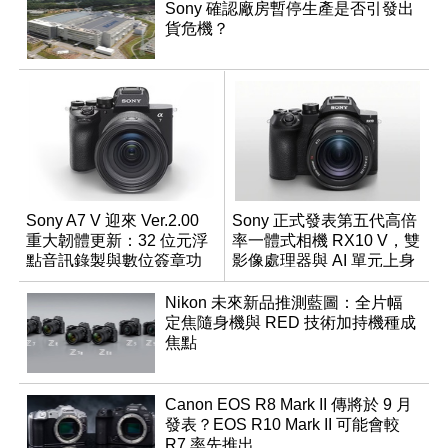
Sony 確認廠房暫停生產是否引發出
貨危機？
Sony A7 V 迎來 Ver.2.00
Sony 正式發表第五代高倍
重大韌體更新：32 位元浮
率一體式相機 RX10 V，雙
點音訊錄製與數位簽章功
影像處理器與 AI 單元上身
能登場
Nikon 未來新品推測藍圖：全片幅
定焦隨身機與 RED 技術加持機種成
焦點
Canon EOS R8 Mark II 傳將於 9 月
發表？EOS R10 Mark II 可能會較
R7 率先推出