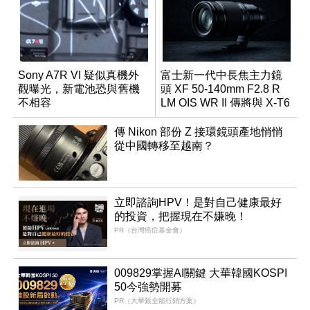
Sony A7R VI 疑似真機外
富士新一代中長焦主力鏡
觀曝光，新電池恐與舊機
頭 XF 50-140mm F2.8 R
不相容
LM OIS WR II 傳將與 X-T6
同步亮相
傳 Nikon 部份 Z 接環鏡頭產地悄悄
從中國轉移至越南？
立即諮詢HPV！是對自己健康最好
的投資，把握現在不嫌晚！
PR（台灣癌症基金會）
009829掌握AI關鍵 大華韓國KOSPI
50今強勢開募
PR（大華銀全能行銷方案）