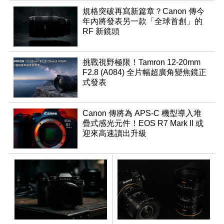
同步登台
規格突破再寫新篇章？Canon 傳今
年內將發表另一款「全球首創」的
RF 新鏡頭
挑戰視野極限！Tamron 12-20mm
F2.8 (A084) 全片幅超廣角變焦鏡正
式發表
Canon 傳將為 APS-C 機型導入堆
疊式感光元件！EOS R7 Mark II 或
迎來高速讀出升級