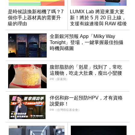
是時候該換新相機了嗎？7
LUMIX Lab 將迎來重大更
個你手上器材真的需要升
新！將於 5 月 20 日上線，
級的理由
支援有線連接與 RAW 檔後
製
全新銀河預報 App「Milky Way
Tonight」登場，一鍵掌握最佳拍攝
時機與構圖
腹部脂肪的「剋星」找到了，常吃
這幾物，吃走大肚囊，瘦出小蠻腰
PR（新素簡）
伴侶和妳一起預防HPV，才有資格
說愛妳！
PR（台灣癌症基金會）