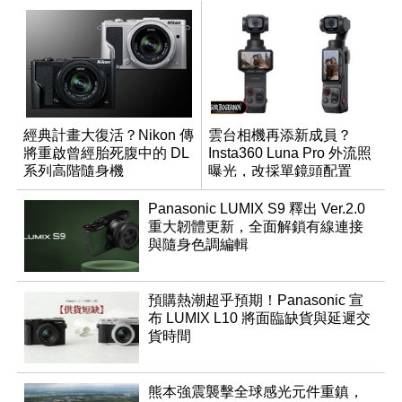
經典計畫大復活？Nikon 傳
雲台相機再添新成員？
將重啟曾經胎死腹中的 DL
Insta360 Luna Pro 外流照
系列高階隨身機
曝光，改採單鏡頭配置
Panasonic LUMIX S9 釋出 Ver.2.0
重大韌體更新，全面解鎖有線連接
與隨身色調編輯
預購熱潮超乎預期！Panasonic 宣
布 LUMIX L10 將面臨缺貨與延遲交
貨時間
熊本強震襲擊全球感光元件重鎮，