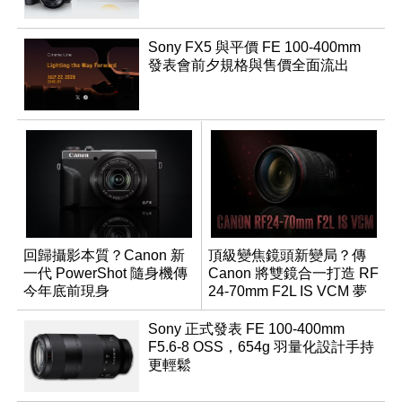
Sony FX5 與平價 FE 100-400mm
發表會前夕規格與售價全面流出
回歸攝影本質？Canon 新
頂級變焦鏡頭新變局？傳
一代 PowerShot 隨身機傳
Canon 將雙鏡合一打造 RF
今年底前現身
24-70mm F2L IS VCM 夢
幻規格
Sony 正式發表 FE 100-400mm
F5.6-8 OSS，654g 羽量化設計手持
更輕鬆