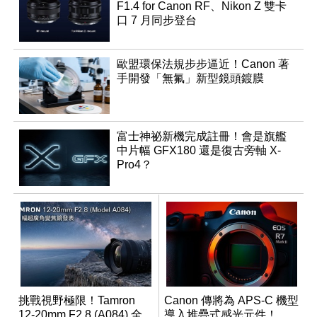
F1.4 for Canon RF、Nikon Z 雙卡
口 7 月同步登台
歐盟環保法規步步逼近！Canon 著
手開發「無氟」新型鏡頭鍍膜
富士神祕新機完成註冊！會是旗艦
中片幅 GFX180 還是復古旁軸 X-
Pro4？
挑戰視野極限！Tamron
Canon 傳將為 APS-C 機型
12-20mm F2.8 (A084) 全
導入堆疊式感光元件！