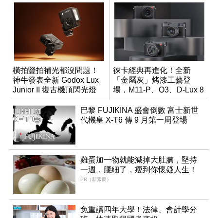
橫拍豎拍補光都沒問題！
徠卡經典再進化！全新
神牛發表全新 Godox Lux
「金屬灰」烤漆工藝登
Junior II 復古機頂閃光燈
場，M11-P、Q3、D-Lux 8
領銜換裝
巴黎 FUJIKINA 盛會倒數 富士新世
代機皇 X-T6 傳 9 月第一周登場
雞蛋加一物就能減掉大肚腩，堅持
一週，腰細了，瘦到你懷疑人生！
PR（新素簡）
免重讀四年大學！法律、會計學分