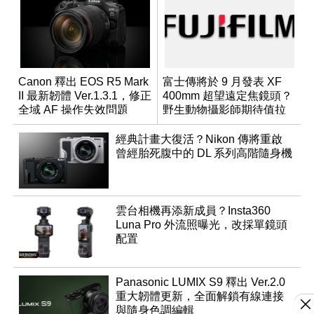
Canon 釋出 EOS R5 Mark
富士傳將於 9 月發表 XF
II 最新韌體 Ver.1.3.1，修正
400mm 超望遠定焦鏡頭？
全域 AF 操作失效問題
野生動物攝影師期待值拉
滿
經典計畫大復活？Nikon 傳將重啟
曾經胎死腹中的 DL 系列高階隨身機
雲台相機再添新成員？Insta360
Luna Pro 外流照曝光，改採單鏡頭
配置
Panasonic LUMIX S9 釋出 Ver.2.0
重大韌體更新，全面解鎖有線連接
與隨身色調編輯