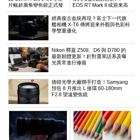
片幅超廣角變焦鏡正式發
EOS R7 Mark II 或迎來高
表
速讀出升級
經典復古血統再現？富士下一代旗
艦相機 X-T6 傳將迎來外觀與色彩科
學雙重優化
Nikon 釋蓋 Z50II、D6 與 D780 的
最新韌體更新！針對選單語系及曝
光異常進行修復
德韓光學大廠聯手打造！Samyang
預告 8 月推出 L 接環 60-180mm
F2.8 望遠變焦鏡