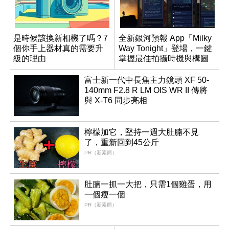
是時候該換新相機了嗎？7
全新銀河預報 App「Milky
個你手上器材真的需要升
Way Tonight」登場，一鍵
級的理由
掌握最佳拍攝時機與構圖
富士新一代中長焦主力鏡頭 XF 50-
140mm F2.8 R LM OIS WR II 傳將
與 X-T6 同步亮相
檸檬加它，堅持一週大肚腩不見
了，重新回到45公斤
PR（新素簡）
肚腩一抓一大把，只需1個雞蛋，用
一個瘦一個
PR（新素簡）