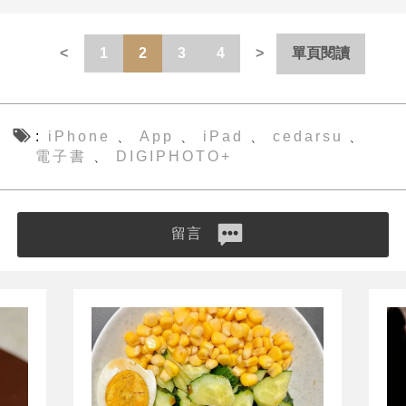
1
2
3
4
單頁閱讀
iPhone
App
iPad
cedarsu
、
、
、
、
電子書
DIGIPHOTO+
、
留言