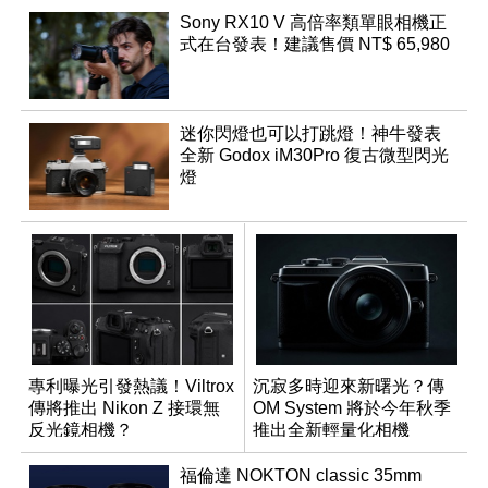
Sony RX10 V 高倍率類單眼相機正
式在台發表！建議售價 NT$ 65,980
迷你閃燈也可以打跳燈！神牛發表
全新 Godox iM30Pro 復古微型閃光
燈
專利曝光引發熱議！Viltrox
沉寂多時迎來新曙光？傳
傳將推出 Nikon Z 接環無
OM System 將於今年秋季
反光鏡相機？
推出全新輕量化相機
福倫達 NOKTON classic 35mm