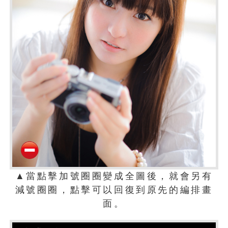
▲當點擊加號圈圈變成全圖後，就會另有
減號圈圈，點擊可以回復到原先的編排畫
面。