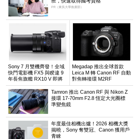
班，快速取得國考資格
PR（東吳大學推廣部）
Sony 7 月雙機齊發！全域
Megadap 推出全球首款
快門電影機 FX5 與睽違 9
Leica M 轉 Canon RF 自動
年長焦旗艦 RX10 V 即將
對焦轉接環 M2RF
登場
Tamron 推出 Canon RF 與 Nikon Z
接環 17-70mm F2.8 恆定大光圈標
準變焦鏡
年度最佳相機出爐！2026 相機大獎
揭曉，Sony 奪雙冠、Canon 獲用戶
青睞