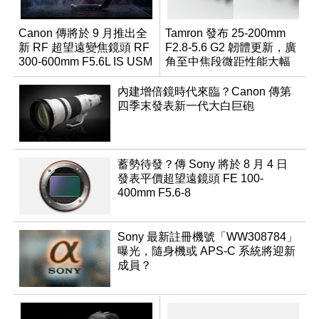
Canon 傳將於 9 月推出全
Tamron 發布 25-200mm
新 RF 超望遠變焦鏡頭 RF
F2.8-5.6 G2 韌體更新，廣
300-600mm F5.6L IS USM
角至中焦段微距性能大幅
升級
內建增倍鏡時代來臨？Canon 傳第
四季末發表新一代大白巨砲
蓄勢待發？傳 Sony 將於 8 月 4 日
發表平價超望遠鏡頭 FE 100-
400mm F5.6-8
Sony 最新註冊機號「WW308784」
曝光，隨身機或 APS-C 系統將迎新
成員？