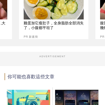
,大
雞蛋加它瘦肚子，全身脂肪全部消失
腹
了，小腹都平坦了
幾
PR 新素簡
PR
ADVERTISEMENT
你可能也喜歡這些文章