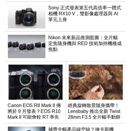
Sony 正式發表第五代高倍率一體式
相機 RX10 V，雙影像處理器與 AI
單元上身
Nikon 未來新品推測藍圖：全片幅
定焦隨身機與 RED 技術加持機種成
焦點
Canon EOS R8 Mark II 傳
經典旋轉散景隨身攜帶！
將於 9 月發表？EOS R10
Lensbaby 推出全新 Twist
Mark II 可能會較 R7 率先
28mm F3.5 全片幅手動餅
推出
乾鏡
補齊全幅產品線空缺？徠卡新機