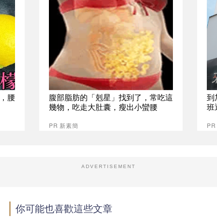
，腰
腹部脂肪的「剋星」找到了，常吃這
到
幾物，吃走大肚囊，瘦出小蠻腰
班
PR 新素簡
P
ADVERTISEMENT
你可能也喜歡這些文章