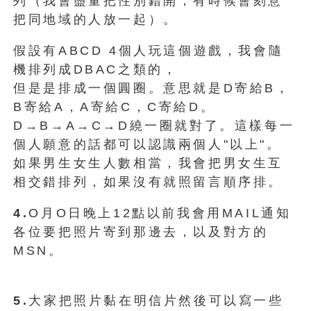
列（我會盡量把性別錯開，有時候會刻意
把同地域的人放一起）。
假設有ABCD 4個人玩這個遊戲，我會隨
機排列成DBAC之類的，
但是是排成一個圓圈。意思就是D寄給B，
B寄給A，A寄給C，C寄給D。
D→B→A→C→D繞一圈就對了。這樣每一
個人願意的話都可以認識兩個人"以上"。
如果男生女生人數相當，我會把男女生互
相交錯排列，如果沒有就照留言順序排。
4.
O月O日晚上12點以前我會用MAIL通知
各位要把照片寄到那邊去，以及對方的
MSN。
5.
大家把照片黏在明信片然後可以寫一些