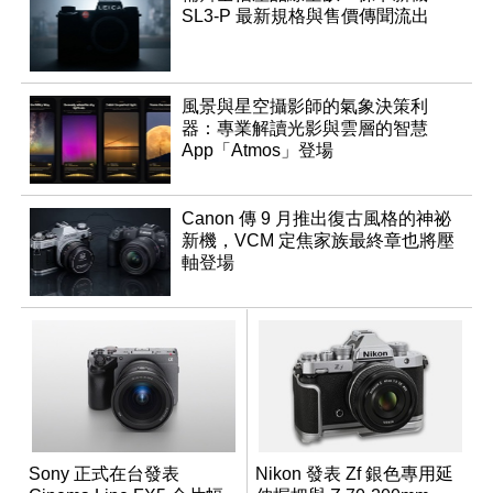
SL3-P 最新規格與售價傳聞流出
風景與星空攝影師的氣象決策利
器：專業解讀光影與雲層的智慧
App「Atmos」登場
Canon 傳 9 月推出復古風格的神祕
新機，VCM 定焦家族最終章也將壓
軸登場
Sony 正式在台發表
Nikon 發表 Zf 銀色專用延