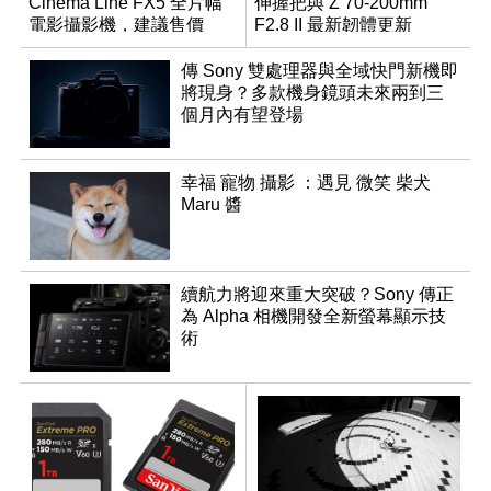
Cinema Line FX5 全片幅
伸握把與 Z 70-200mm
電影攝影機，建議售價
F2.8 II 最新韌體更新
NT$144,980
傳 Sony 雙處理器與全域快門新機即
將現身？多款機身鏡頭未來兩到三
個月內有望登場
幸福 寵物 攝影 ：遇見 微笑 柴犬
Maru 醬
續航力將迎來重大突破？Sony 傳正
為 Alpha 相機開發全新螢幕顯示技
術