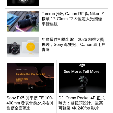
Tamron 推出 Canon RF 與 Nikon Z
接環 17-70mm F2.8 恆定大光圈標
準變焦鏡
年度最佳相機出爐！2026 相機大獎
揭曉，Sony 奪雙冠、Canon 獲用戶
青睞
Sony FX5 與平價 FE 100-
DJI Osmo Pocket 4P 正式
400mm 發表會前夕規格與
曝光：雙鏡頭設計、最高
售價全面流出
可錄製 4K 240fps 影片