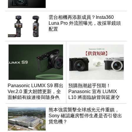
雲台相機再添新成員？Insta360
Luna Pro 外流照曝光，改採單鏡頭
配置
Panasonic LUMIX S9 釋出
預購熱潮超乎預期！
Ver.2.0 重大韌體更新，全
Panasonic 宣布 LUMIX
面解鎖有線連接與隨身色
L10 將面臨缺貨與延遲交
調編輯
貨時間
熊本強震襲擊全球感光元件重鎮，
Sony 確認廠房暫停生產是否引發出
貨危機？