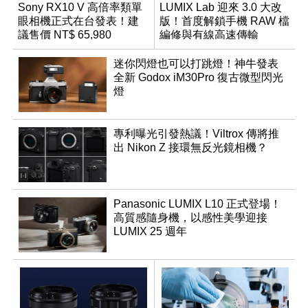
Sony RX10 V 高倍率類單
LUMIX Lab 迎來 3.0 大改
眼相機正式在台發表！建
版！首度解鎖手機 RAW 檔
議售價 NT$ 65,980
編修與有線高速傳輸
迷你閃燈也可以打跳燈！神牛發表
全新 Godox iM30Pro 復古微型閃光
燈
專利曝光引發熱議！Viltrox 傳將推
出 Nikon Z 接環無反光鏡相機？
Panasonic LUMIX L10 正式登場！
高質感隨身機，以感性美學迎接
LUMIX 25 週年