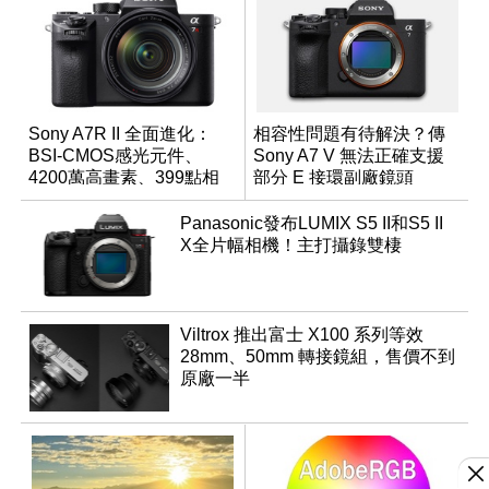
Sony A7R II 全面進化：
相容性問題有待解決？傳
BSI-CMOS感光元件、
Sony A7 V 無法正確支援
4200萬高畫素、399點相
部分 E 接環副廠鏡頭
位對焦、內建4K錄影
Panasonic發布LUMIX S5 II和S5 II
X全片幅相機！主打攝錄雙棲
Viltrox 推出富士 X100 系列等效
28mm、50mm 轉接鏡組，售價不到
原廠一半