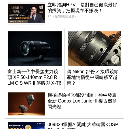
立即諮詢HPV！是對自己健康最好
的投資，把握現在不嫌晚！
PR（台灣癌症基金會）
富士新一代中長焦主力鏡
傳 Nikon 部份 Z 接環鏡頭
頭 XF 50-140mm F2.8 R
產地悄悄從中國轉移至越
LM OIS WR II 傳將與 X-T6
南？
同步亮相
橫拍豎拍補光都沒問題！神牛發表
全新 Godox Lux Junior II 復古機頂
閃光燈
009829掌握AI關鍵 大華韓國KOSPI