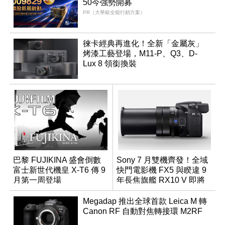
50今強勢開募
PR（大華銀全能行銷方案）
徠卡經典再進化！全新「金屬灰」
烤漆工藝登場，M11-P、Q3、D-
Lux 8 領銜換裝
巴黎 FUJIKINA 盛會倒數
Sony 7 月雙機齊發！全域
富士新世代機皇 X-T6 傳 9
快門電影機 FX5 與睽違 9
月第一周登場
年長焦旗艦 RX10 V 即將
登場
Megadap 推出全球首款 Leica M 轉
Canon RF 自動對焦轉接環 M2RF