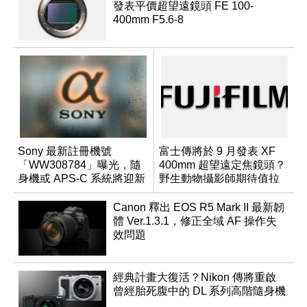
發表平價超望遠鏡頭 FE 100-
400mm F5.6-8
Sony 最新註冊機號
富士傳將於 9 月發表 XF
「WW308784」曝光，隨
400mm 超望遠定焦鏡頭？
身機或 APS-C 系統將迎新
野生動物攝影師期待值拉
成員？
滿
Canon 釋出 EOS R5 Mark II 最新韌
體 Ver.1.3.1，修正全域 AF 操作失
效問題
經典計畫大復活？Nikon 傳將重啟
曾經胎死腹中的 DL 系列高階隨身機