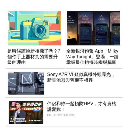
是時候該換新相機了嗎？7
全新銀河預報 App「Milky
個你手上器材真的需要升
Way Tonight」登場，一鍵
級的理由
掌握最佳拍攝時機與構圖
Sony A7R VI 疑似真機外觀曝光，
新電池恐與舊機不相容
伴侶和妳一起預防HPV，才有資格
說愛妳！
PR（台灣癌症基金會）