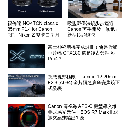
福倫達 NOKTON classic
歐盟環保法規步步逼近！
35mm F1.4 for Canon
Canon 著手開發「無氟」
RF、Nikon Z 雙卡口 7 月
新型鏡頭鍍膜
同步登台
富士神祕新機完成註冊！會是旗艦
中片幅 GFX180 還是復古旁軸 X-
Pro4？
挑戰視野極限！Tamron 12-20mm
F2.8 (A084) 全片幅超廣角變焦鏡正
式發表
Canon 傳將為 APS-C 機型導入堆
疊式感光元件！EOS R7 Mark II 或
迎來高速讀出升級