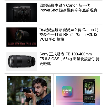
回歸攝影本質？Canon 新一代
PowerShot 隨身機傳今年底前現身
頂級變焦鏡頭新變局？傳 Canon 將
雙鏡合一打造 RF 24-70mm F2L IS
VCM 夢幻規格
Sony 正式發表 FE 100-400mm
F5.6-8 OSS，654g 羽量化設計手持
更輕鬆