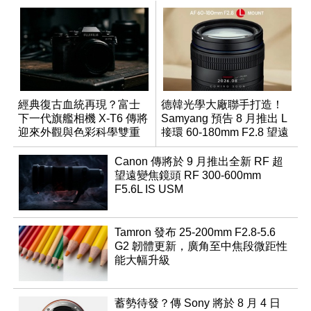
經典復古血統再現？富士
德韓光學大廠聯手打造！
下一代旗艦相機 X-T6 傳將
Samyang 預告 8 月推出 L
迎來外觀與色彩科學雙重
接環 60-180mm F2.8 望遠
優化
變焦鏡
Canon 傳將於 9 月推出全新 RF 超
望遠變焦鏡頭 RF 300-600mm
F5.6L IS USM
Tamron 發布 25-200mm F2.8-5.6
G2 韌體更新，廣角至中焦段微距性
能大幅升級
蓄勢待發？傳 Sony 將於 8 月 4 日