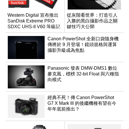
Western Digital 宣布推出
從灰階看世界：打造引人
SanDisk Extreme PRO
入勝的黑白攝影作品之關
SDXC UHS-II V60 等級記
鍵技巧大公開
憶卡
Canon PowerShot 全新口袋隨身機
傳將於 9 月登場！鏡頭規格與運算
攝影升級成為焦點
Panasonic 發表 DMW-DMS1 數位
麥克風，標榜 32-bit Float 與六種指
向模式
經典不死！傳 Canon PowerShot
G7 X Mark III 的後繼機種有望在今
年年底前推出？