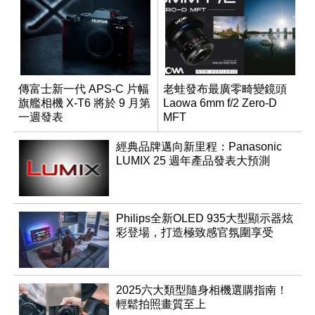
傳富士新一代 APS-C 片幅
老蛙發布最廣零畸變鏡頭
旗艦相機 X-T6 將於 9 月第
Laowa 6mm f/2 Zero-D
一週發表
MFT
經典品牌邁向新里程：Panasonic
LUMIX 25 週年產品發表大預測
Philips全新OLED 935大型顯示器炫
彩登場，打造極致感官氛圍享受
2025六大類型隨身相機選購指南！
輕鬆拍照畫質至上