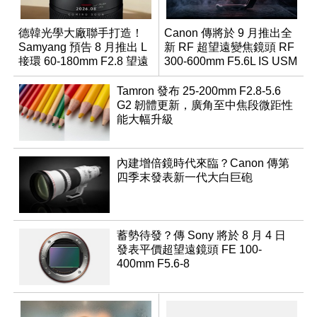
德韓光學大廠聯手打造！
Canon 傳將於 9 月推出全
Samyang 預告 8 月推出 L
新 RF 超望遠變焦鏡頭 RF
接環 60-180mm F2.8 望遠
300-600mm F5.6L IS USM
變焦鏡
Tamron 發布 25-200mm F2.8-5.6
G2 韌體更新，廣角至中焦段微距性
能大幅升級
內建增倍鏡時代來臨？Canon 傳第
四季末發表新一代大白巨砲
蓄勢待發？傳 Sony 將於 8 月 4 日
發表平價超望遠鏡頭 FE 100-
400mm F5.6-8