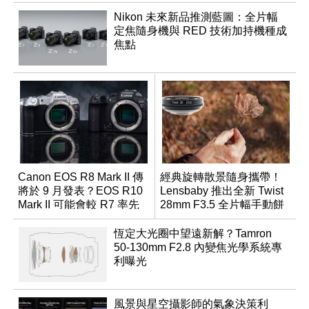
Nikon 未來新品推測藍圖：全片幅
定焦隨身機與 RED 技術加持機種成
焦點
Canon EOS R8 Mark II 傳
經典旋轉散景隨身攜帶！
將於 9 月發表？EOS R10
Lensbaby 推出全新 Twist
Mark II 可能會較 R7 率先
28mm F3.5 全片幅手動餅
推出
乾鏡
恆定大光圈中望遠新解？Tamron
50-130mm F2.8 內變焦光學系統專
利曝光
風景與星空攝影師的氣象決策利