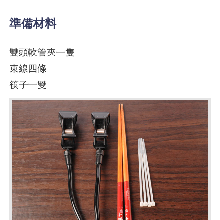
準備材料
雙頭軟管夾一隻
束線四條
筷子一雙