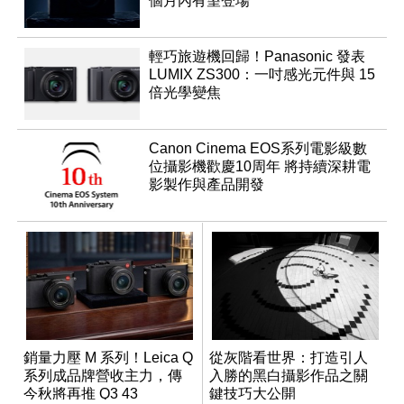
個月內有望登場
輕巧旅遊機回歸！Panasonic 發表
LUMIX ZS300：一吋感光元件與 15
倍光學變焦
Canon Cinema EOS系列電影級數
位攝影機歡慶10周年 將持續深耕電
影製作與產品開發
銷量力壓 M 系列！Leica Q
從灰階看世界：打造引人
系列成品牌營收主力，傳
入勝的黑白攝影作品之關
今秋將再推 Q3 43
鍵技巧大公開