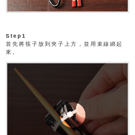
Step1
首先將筷子放到夾子上方，並用束線綁起
來。