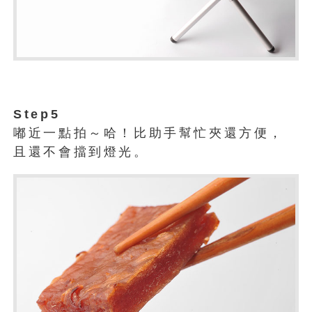
Step5
嘟近一點拍～哈！比助手幫忙夾還方便，
且還不會擋到燈光。