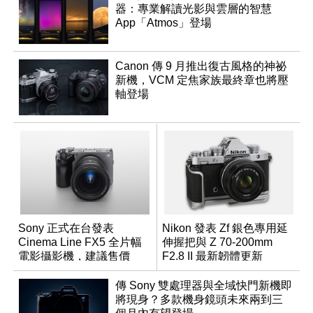
器：專業解讀光影與雲層的智慧
App「Atmos」登場
Canon 傳 9 月推出復古風格的神祕
新機，VCM 定焦家族最終章也將壓
軸登場
Sony 正式在台發表
Nikon 發表 Zf 銀色專用延
Cinema Line FX5 全片幅
伸握把與 Z 70-200mm
電影攝影機，建議售價
F2.8 II 最新韌體更新
NT$144,980
傳 Sony 雙處理器與全域快門新機即
將現身？多款機身鏡頭未來兩到三