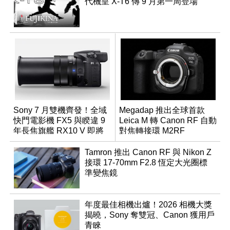
代機皇 X-T6 傳 9 月第一周登場
Sony 7 月雙機齊發！全域
Megadap 推出全球首款
快門電影機 FX5 與睽違 9
Leica M 轉 Canon RF 自動
年長焦旗艦 RX10 V 即將
對焦轉接環 M2RF
登場
Tamron 推出 Canon RF 與 Nikon Z
接環 17-70mm F2.8 恆定大光圈標
準變焦鏡
年度最佳相機出爐！2026 相機大獎
揭曉，Sony 奪雙冠、Canon 獲用戶
青睞