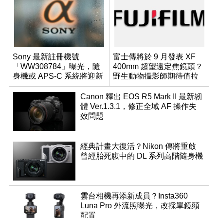
Sony 最新註冊機號
富士傳將於 9 月發表 XF
「WW308784」曝光，隨
400mm 超望遠定焦鏡頭？
身機或 APS-C 系統將迎新
野生動物攝影師期待值拉
成員？
滿
Canon 釋出 EOS R5 Mark II 最新韌
體 Ver.1.3.1，修正全域 AF 操作失
效問題
經典計畫大復活？Nikon 傳將重啟
曾經胎死腹中的 DL 系列高階隨身機
雲台相機再添新成員？Insta360
Luna Pro 外流照曝光，改採單鏡頭
配置