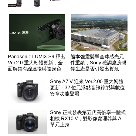
Panasonic LUMIX S9 釋出
熊本強震襲擊全球感光元
Ver.2.0 重大韌體更新，全
件重鎮，Sony 確認廠房暫
面解鎖有線連接與隨身色
停生產是否引發出貨危
調編輯
機？
Sony A7 V 迎來 Ver.2.00 重大韌體
更新：32 位元浮點音訊錄製與數位
簽章功能登場
Sony 正式發表第五代高倍率一體式
相機 RX10 V，雙影像處理器與 AI
單元上身