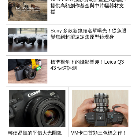
提供高額創作基金與中片幅器材支
援
Sony 多款新鏡頭名單曝光！從魚眼
變焦到超望遠定焦原型鏡現身
標準視角下的攝影樂趣！Leica Q3
43 快速評測
輕便易攜的平價大光圈鏡
VM卡口首顆三色標之作！