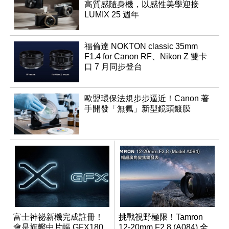
高質感隨身機，以感性美學迎接
LUMIX 25 週年
福倫達 NOKTON classic 35mm
F1.4 for Canon RF、Nikon Z 雙卡
口 7 月同步登台
歐盟環保法規步步逼近！Canon 著
手開發「無氟」新型鏡頭鍍膜
富士神祕新機完成註冊！
挑戰視野極限！Tamron
會是旗艦中片幅 GFX180
12-20mm F2.8 (A084) 全