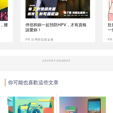
，腰
伴侶和妳一起預防HPV，才有資格
肚
說愛妳！
一
PR 台灣癌症基金會
PR
ADVERTISEMENT
你可能也喜歡這些文章