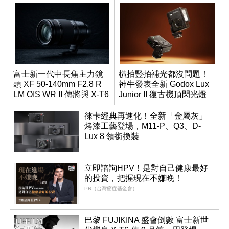
富士新一代中長焦主力鏡
橫拍豎拍補光都沒問題！
頭 XF 50-140mm F2.8 R
神牛發表全新 Godox Lux
LM OIS WR II 傳將與 X-T6
Junior II 復古機頂閃光燈
同步亮相
徠卡經典再進化！全新「金屬灰」
烤漆工藝登場，M11-P、Q3、D-
Lux 8 領銜換裝
立即諮詢HPV！是對自己健康最好
的投資，把握現在不嫌晚！
PR（台灣癌症基金會）
巴黎 FUJIKINA 盛會倒數 富士新世