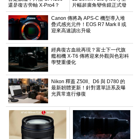
還是復古旁軸 X-Pro4？
片幅超廣角變焦鏡正式發
表
Canon 傳將為 APS-C 機型導入堆
疊式感光元件！EOS R7 Mark II 或
迎來高速讀出升級
經典復古血統再現？富士下一代旗
艦相機 X-T6 傳將迎來外觀與色彩科
學雙重優化
Nikon 釋蓋 Z50II、D6 與 D780 的
最新韌體更新！針對選單語系及曝
光異常進行修復