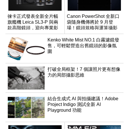
徠卡正式發表全新全片幅
Canon PowerShot 全新口
旗艦機 Leica SL3-P 與兩
袋隨身機傳將於 9 月登
款高階鏡頭，迎向專業影
場！鏡頭規格與運算攝影
音全方位演進
升級成為焦點
Kenko White Mist NO.1 白霧濾鏡發
售，可輕鬆營造出舊鏡頭的影像氛
圍
打破全局框架！7 個讓照片更有想像
力的局部攝影思維
結合生成式 AI 與拍攝建議！Adobe
Project Indigo 測試全新 AI
Playground 功能