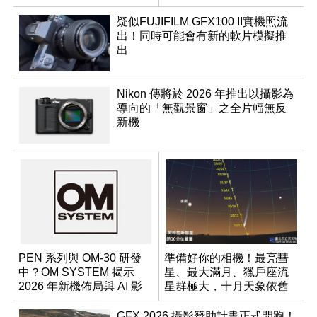
Monochrom
疑似FUJIFILM GFX100 II實機照流
出！同時可能會有新的軟片模擬推
出
Nikon 傳將於 2026 年推出以攝影為
導向的「無觀景窗」之全片幅無反
新機
PEN 系列與 OM-30 研發
準備好你的相機！最亮彗
中？OM SYSTEM 揭示
星、最大滿月、獵戶座流
2026 年新機佈局與 AI 影
星群極大，十月天象依舊
像藍圖
精彩！
GFX 2026 攝影贊助計畫正式開跑！