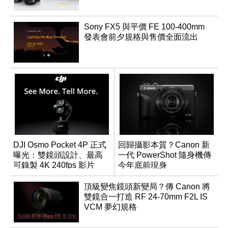
Sony FX5 與平價 FE 100-400mm
發表會前夕規格與售價全面流出
DJI Osmo Pocket 4P 正式
回歸攝影本質？Canon 新
曝光：雙鏡頭設計、最高
一代 PowerShot 隨身機傳
可錄製 4K 240fps 影片
今年底前現身
頂級變焦鏡頭新變局？傳 Canon 將
雙鏡合一打造 RF 24-70mm F2L IS
VCM 夢幻規格