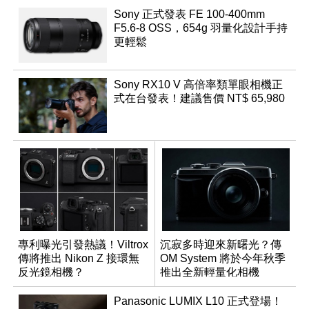
Sony 正式發表 FE 100-400mm
F5.6-8 OSS，654g 羽量化設計手持
更輕鬆
Sony RX10 V 高倍率類單眼相機正
式在台發表！建議售價 NT$ 65,980
專利曝光引發熱議！Viltrox
沉寂多時迎來新曙光？傳
傳將推出 Nikon Z 接環無
OM System 將於今年秋季
反光鏡相機？
推出全新輕量化相機
Panasonic LUMIX L10 正式登場！