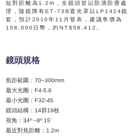
短對距離為1.2m，全鏡頭皆以防滴防塵處
理，隨鏡降有ET-73B遮光罩以LP1424鏡
套，預計2010年11月發表，建議售價為
158,000日幣，約NT$58,412。
鏡頭規格
焦距範圍：70~300mm
最大光圈：F4-5.6
最小光圈：F32-45
鏡頭結構：14群19枚
視角：34º ~8º 15'
最近對焦距離：1.2m