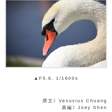
▲F5.6, 1/1600s
撰文》Vesuvius Chuang
責編》Joey Shen