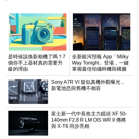
是時候該換新相機了嗎？7
全新銀河預報 App「Milky
個你手上器材真的需要升
Way Tonight」登場，一鍵
級的理由
掌握最佳拍攝時機與構圖
Sony A7R VI 疑似真機外觀曝光，
新電池恐與舊機不相容
富士新一代中長焦主力鏡頭 XF 50-
140mm F2.8 R LM OIS WR II 傳將
與 X-T6 同步亮相