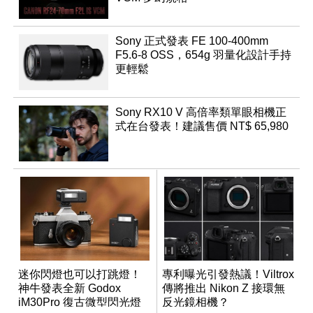
Sony 正式發表 FE 100-400mm
F5.6-8 OSS，654g 羽量化設計手持
更輕鬆
Sony RX10 V 高倍率類單眼相機正
式在台發表！建議售價 NT$ 65,980
迷你閃燈也可以打跳燈！
專利曝光引發熱議！Viltrox
神牛發表全新 Godox
傳將推出 Nikon Z 接環無
iM30Pro 復古微型閃光燈
反光鏡相機？