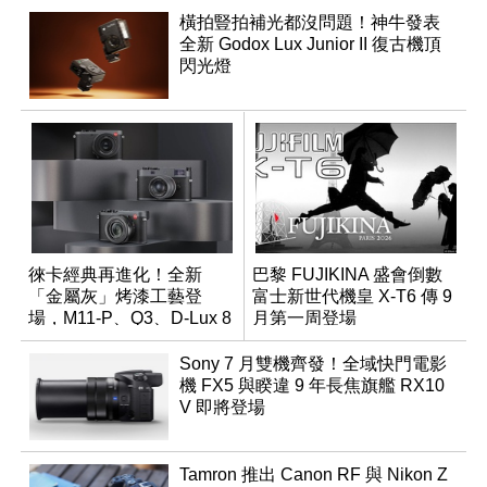
橫拍豎拍補光都沒問題！神牛發表
全新 Godox Lux Junior II 復古機頂
閃光燈
徠卡經典再進化！全新
巴黎 FUJIKINA 盛會倒數
「金屬灰」烤漆工藝登
富士新世代機皇 X-T6 傳 9
場，M11-P、Q3、D-Lux 8
月第一周登場
領銜換裝
Sony 7 月雙機齊發！全域快門電影
機 FX5 與睽違 9 年長焦旗艦 RX10
V 即將登場
Tamron 推出 Canon RF 與 Nikon Z