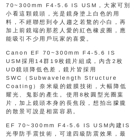
70~300mm F4-5.6 IS USM，大家可別
小看這顆鏡頭，光是鏡身塗上白色的用
料，不經聯想到令人趨之若鶩的小白，再
加上前鏡端的那惹人愛的紅色橡皮圈，應
能吸引不少用戶玩家的喜愛。
Canon EF 70~300mm F4-5.6 IS
USM採用14群19枚鏡片組成，內含2枚
UD鏡頭降低色差，鏡片皆採用
SWC（Subwavelength Structure
Coating）奈米級的鍍膜技術，大幅降低
耀光、鬼影的產生。使用8枚圓型光圈葉
片，加上鏡頭本身的長焦段，想拍出朦朧
的散景可說是相當容易。
EF 70~300mm F4-5.6 IS USM內建IS
光學防手震技術，可達四級防震效果，最