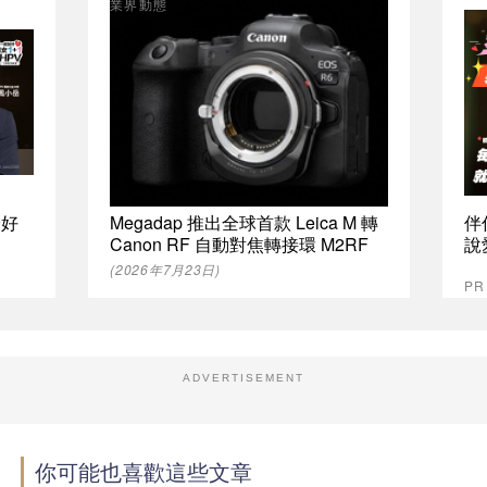
業界動態
最好
Megadap 推出全球首款 Leica M 轉
伴
Canon RF 自動對焦轉接環 M2RF
說
(2026年7月23日)
P
ADVERTISEMENT
你可能也喜歡這些文章