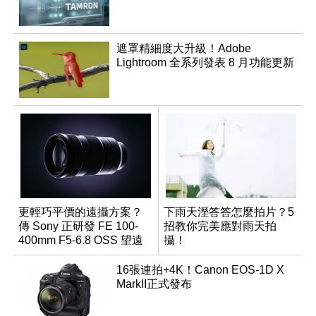
遮罩精細度大升級！Adobe
Lightroom 全系列發表 8 月功能更新
更輕巧平價的遠攝方案？
下雨天溼答答怎麼拍片？5
傳 Sony 正研發 FE 100-
招教你完美應對雨天拍
400mm F5-6.8 OSS 望遠
攝！
變焦鏡頭
16張連拍+4K！Canon EOS-1D X
MarkII正式發布