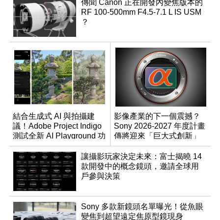
傳聞 Canon 正在開發內變焦版本的
RF 100-500mm F4.5-7.1 L IS USM
？
結合生成式 AI 與拍攝建
影像產業的下一個震撼？
議！Adobe Project Indigo
Sony 2026-2027 年度計畫
測試全新 AI Playground 功
傳將迎來「巨大式創新」
能
讓攝影玩家決定未來：富士揭曉 14
款開發中的概念鏡頭，邀請全球用
戶參與決策
Sony 多款新鏡頭名單曝光！從魚眼
變焦到超望遠定焦原型鏡現身