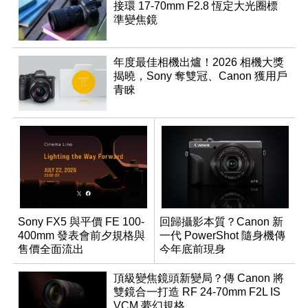
接環 17-70mm F2.8 恆定大光圈標
準變焦鏡
年度最佳相機出爐！2026 相機大獎
揭曉，Sony 奪雙冠、Canon 獲用戶
青睞
Sony FX5 與平價 FE 100-
回歸攝影本質？Canon 新
400mm 發表會前夕規格與
一代 PowerShot 隨身機傳
售價全面流出
今年底前現身
頂級變焦鏡頭新變局？傳 Canon 將
雙鏡合一打造 RF 24-70mm F2L IS
VCM 夢幻規格