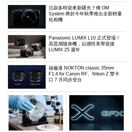
沉寂多時迎來新曙光？傳 OM
System 將於今年秋季推出全新輕量
化相機
Panasonic LUMIX L10 正式登場！
高質感隨身機，以感性美學迎接
LUMIX 25 週年
福倫達 NOKTON classic 35mm
F1.4 for Canon RF、Nikon Z 雙卡
口 7 月同步登台