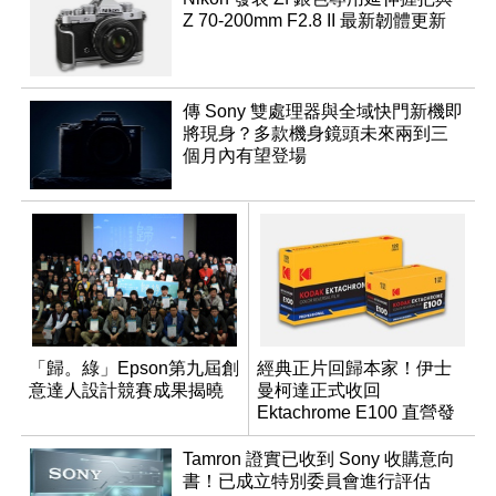
Z 70-200mm F2.8 II 最新韌體更新
傳 Sony 雙處理器與全域快門新機即
將現身？多款機身鏡頭未來兩到三
個月內有望登場
「歸。綠」Epson第九屆創
經典正片回歸本家！伊士
意達人設計競賽成果揭曉
曼柯達正式收回
Ektachrome E100 直營發
行權
Tamron 證實已收到 Sony 收購意向
書！已成立特別委員會進行評估