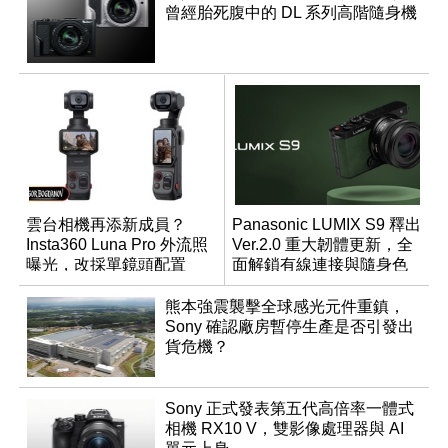
曾經胎死腹中的 DL 系列高階隨身機
雲台相機再添新成員？
Panasonic LUMIX S9 釋出
Insta360 Luna Pro 外流照
Ver.2.0 重大韌體更新，全
曝光，改採單鏡頭配置
面解鎖有線連接與隨身色
調編輯
熊本強震襲擊全球感光元件重鎮，
Sony 確認廠房暫停生產是否引發出
貨危機？
Sony 正式發表第五代高倍率一體式
相機 RX10 V，雙影像處理器與 AI