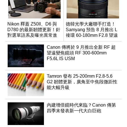
Nikon 釋蓋 Z50II、D6 與
德韓光學大廠聯手打造！
D780 的最新韌體更新！針
Samyang 預告 8 月推出 L
對選單語系及曝光異常進
接環 60-180mm F2.8 望遠
行修復
變焦鏡
Canon 傳將於 9 月推出全新 RF 超
望遠變焦鏡頭 RF 300-600mm
F5.6L IS USM
Tamron 發布 25-200mm F2.8-5.6
G2 韌體更新，廣角至中焦段微距性
能大幅升級
內建增倍鏡時代來臨？Canon 傳第
四季末發表新一代大白巨砲