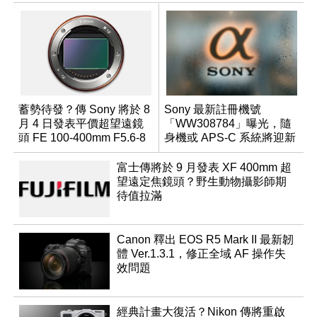
蓄勢待發？傳 Sony 將於 8
Sony 最新註冊機號
月 4 日發表平價超望遠鏡
「WW308784」曝光，隨
頭 FE 100-400mm F5.6-8
身機或 APS-C 系統將迎新
成員？
富士傳將於 9 月發表 XF 400mm 超
望遠定焦鏡頭？野生動物攝影師期
待值拉滿
Canon 釋出 EOS R5 Mark II 最新韌
體 Ver.1.3.1，修正全域 AF 操作失
效問題
經典計畫大復活？Nikon 傳將重啟