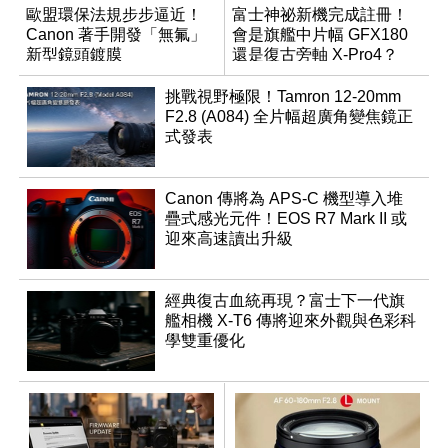
歐盟環保法規步步逼近！
富士神祕新機完成註冊！
Canon 著手開發「無氟」
會是旗艦中片幅 GFX180
新型鏡頭鍍膜
還是復古旁軸 X-Pro4？
挑戰視野極限！Tamron 12-20mm
F2.8 (A084) 全片幅超廣角變焦鏡正
式發表
Canon 傳將為 APS-C 機型導入堆
疊式感光元件！EOS R7 Mark II 或
迎來高速讀出升級
經典復古血統再現？富士下一代旗
艦相機 X-T6 傳將迎來外觀與色彩科
學雙重優化