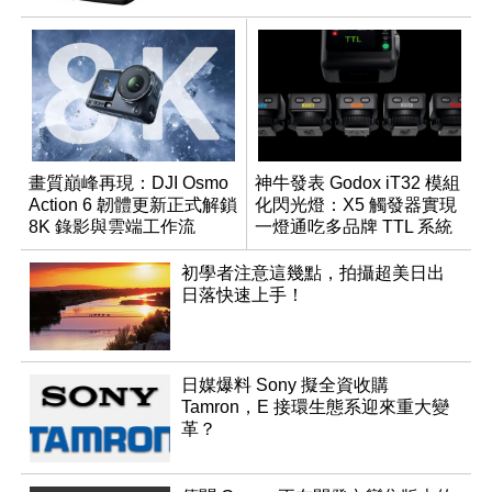
畫質巔峰再現：DJI Osmo
神牛發表 Godox iT32 模組
Action 6 韌體更新正式解鎖
化閃光燈：X5 觸發器實現
8K 錄影與雲端工作流
一燈通吃多品牌 TTL 系統
初學者注意這幾點，拍攝超美日出
日落快速上手！
日媒爆料 Sony 擬全資收購
Tamron，E 接環生態系迎來重大變
革？