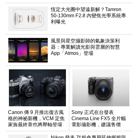
恆定大光圈中望遠新解？Tamron
50-130mm F2.8 內變焦光學系統專
利曝光
風景與星空攝影師的氣象決策利
器：專業解讀光影與雲層的智慧
App「Atmos」登場
Canon 傳 9 月推出復古風
Sony 正式在台發表
格的神祕新機，VCM 定焦
Cinema Line FX5 全片幅
家族最終章也將壓軸登場
電影攝影機，建議售價
NT$144,980
Nikon 發表 Zf 銀色專用延伸握把與