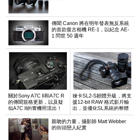
傳聞 Canon 將在明年發表無反系統
的首款復古相機 RE-1，以紀念 AE-
1 問世 50 週年
關於Sony A7C II和A7C R
徠卡SL2-S韌體升級，將支
的傳聞規格更新，以及疑
援12-bit RAW 格式影片輸
似A7C II的實機照流出！
出，並優化SL系統的整體
性能
親吻的力量，攝影師 Matt Webber
的街頭戀人紀實