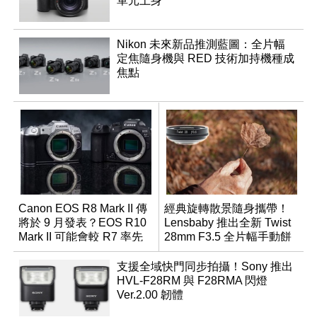
單元上身
Nikon 未來新品推測藍圖：全片幅
定焦隨身機與 RED 技術加持機種成
焦點
Canon EOS R8 Mark II 傳
經典旋轉散景隨身攜帶！
將於 9 月發表？EOS R10
Lensbaby 推出全新 Twist
Mark II 可能會較 R7 率先
28mm F3.5 全片幅手動餅
推出
乾鏡
支援全域快門同步拍攝！Sony 推出
HVL-F28RM 與 F28RMA 閃燈
Ver.2.00 韌體