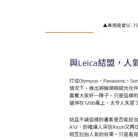
▲專用皮套SC-7
與Leica結盟，
打從Olympus、Panasoni
情況下，推出將鏡頭與感光元
震驚大家好一陣子，只是這樣
遠停在1200萬上，太令人失望
姑且不論這樣的畫素是否能迎合大眾
A12，的確讓人深信Ricoh又
相互拉抬人氣的效果。只是看見這