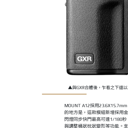
▲與GXR合體後，乍看之下還以
MOUNT A12採用23.6X15
的地方是，這款模組新增採用金屬
閃燈同步快門最高可達1/18
與調整桶狀枕狀變形等功能。支援