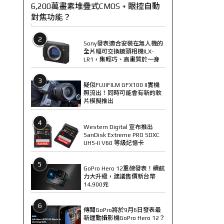
6,200萬畫素堆疊式CMOS + 眼控自動
對焦功能？
2
Sony發表適合安裝在無人機的
全片幅可交換鏡頭相機ILX-
LR1，集輕巧、高畫質於一身
3
疑似FUJIFILM GFX100 II實機
照流出！同時可能會有新的軟
片模擬推出
4
Western Digital 宣布推出
SanDisk Extreme PRO SDXC
UHS-II V60 等級記憶卡
5
GoPro Hero 12重磅發表！續航
力大升級，建議售價新台幣
14,900元
6
傳聞GoPro將於9月6日發表最
新運動攝影機GoPro Hero 12？