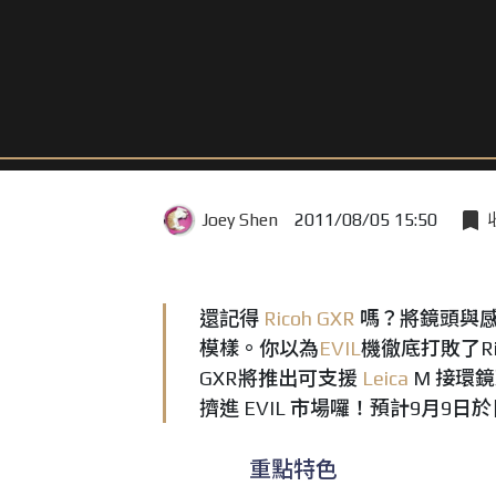
Joey Shen
2011/08/05 15:50
還記得
Ricoh GXR
嗎？將鏡頭與感
模樣。你以為
EVIL
機徹底打敗了R
GXR將推出可支援
Leica
M 接環鏡
擠進 EVIL 市場囉！預計9月9
重點特色