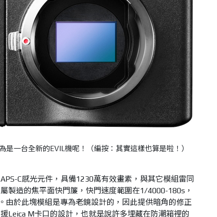
為是一台全新的EVIL機呢！（編按：其實這樣也算是啦！）
.7mm APS-C感光元件，具備1230萬有效畫素，與其它模組雷同
製造的焦平面快門簾，快門速度範圍在1/4000-180s，
0秒。由於此塊模組是專為老鏡設計的，因此提供暗角的修正
Leica M卡口的設計，也就是說許多埋藏在防潮箱裡的