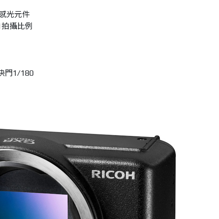
 感光元件
:1拍攝比例
快門1/180