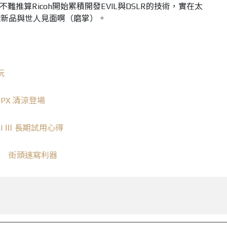
不難推算Ricoh開始累積開發EVIL與DSLR的技術，實在太
款新品與世人見面啊（磨掌）。
玩
 PX 清涼登場
gital Ⅲ 長期試用心得
 F2.5 街頭速寫利器