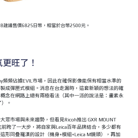
5B建議售價6825日幣，相當於台幣2500元。
人氣更旺了！
c、Sony頻頻佔據EVIL市場，因此在確保影像能保有相當水準的
件製成彈匣式模組。消息在台走漏時，這套新穎的想法的確
的概念在網路上總有兩極看法（其中一派的說法是：畫素永
了）。
市場與未來趨勢，但看見Ricoh推出 GXR MOUNT
再往前跨了一大步，將自家與Leica百年品牌結合，多少都有
形同疊羅漢的設計（機身+模組+Leica M鏡頭），再加