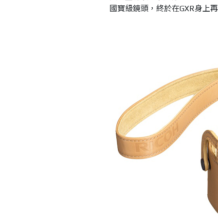
國寶級鏡頭，終於在GXR身上