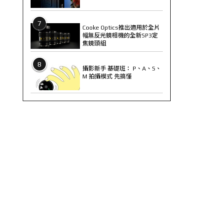
7
Cooke Optics推出適用於全片
幅無反光鏡相機的全新SP3定
焦鏡頭組
8
攝影新手 基礎班： P、A、S、
M 拍攝模式 先搞懂