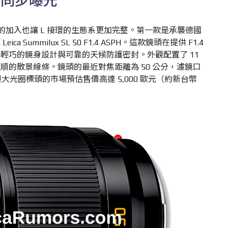
頭同步曝光
頭的加入也讓 L 接環的生態系更加完整。第一款是承襲德國
 Summilux SL 50 F1.4 ASPH。這款鏡頭在提供 F1.4
輕巧的鏡身設計與可靠的天候防護密封。外觀配置了 11
順的散景線條。鏡頭的最近對焦距離為 50 公分，濾鏡口
大光圈標頭的市場預估售價高達 5,000 歐元（約新台幣