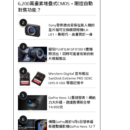
6,200萬畫素堆疊式CMOS + 眼控自動
對焦功能？
2
Sony發表適合安裝在無人機的
全片幅可交換鏡頭相機ILX-
LR1，集輕巧、高畫質於一身
3
疑似FUJIFILM GFX100 II實機
照流出！同時可能會有新的軟
片模擬推出
4
Western Digital 宣布推出
SanDisk Extreme PRO SDXC
UHS-II V60 等級記憶卡
5
GoPro Hero 12重磅發表！續航
力大升級，建議售價新台幣
14,900元
6
傳聞GoPro將於9月6日發表最
新運動攝影機GoPro Hero 12？