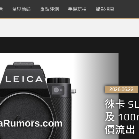
活
業界動態
重點評測
手機玩拍
攝影擂臺
2026.06.22
徠卡 SL
及 10
價流出