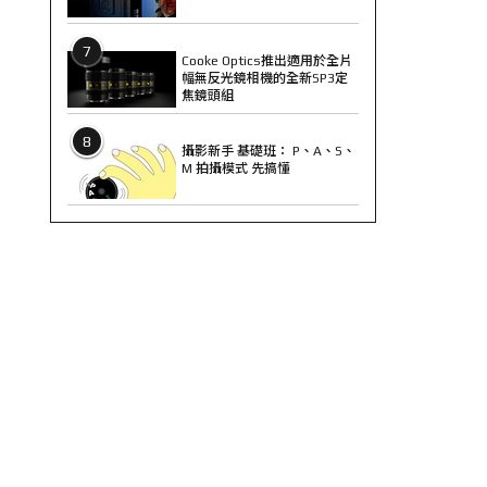
7
Cooke Optics推出適用於全片
幅無反光鏡相機的全新SP3定
焦鏡頭組
8
攝影新手 基礎班： P、A、S、
M 拍攝模式 先搞懂