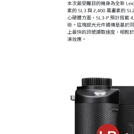
本次最受矚目的機身為全新 Leic
素的 SL3 與 2,400 萬畫
心硬體方面，SL3-P 預計搭載 
術。這塊感光元件據傳是基於同盟
上最快的訊號讀取速度，相較於 S
凍效應。