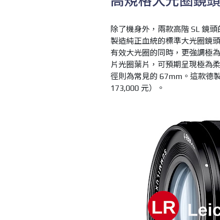
高規格大光圈鏡
除了機身外，兩款高階 SL 鏡
製造純正血統的標準大光圈鏡頭 Leica
有效大光圈的同時，更強調極為
片光圈葉片，可預期呈現極為柔
徑則為常見的 67mm。這款德製
173,000 元）。