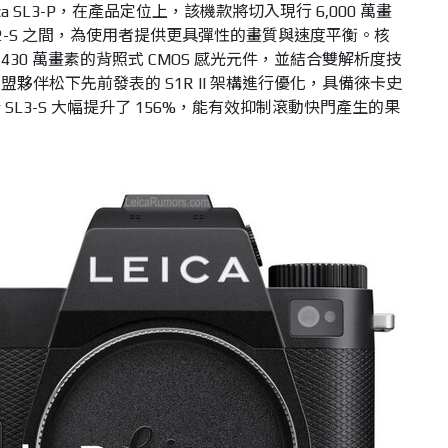
a SL3-P，在產品定位上，該機款將切入現行 6,000 萬畫
素的 SL2-S 之間，為使用者提供更具彈性的畫質與速度平衡。核
4,430 萬畫素的背照式 CMOS 感光元件，並結合雙解析度技
夥伴松下先前發表的 S1R II 架構進行優化，具備徠卡史
L3-S 大幅提升了 156%，能有效抑制滾動快門產生的果