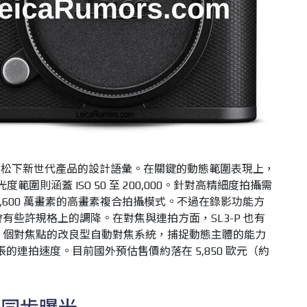
續松下新世代產品的設計語彙。在關鍵的動態範圍表現上，
光度範圍則涵蓋 ISO 50 至 200,000。針對高精細度拍攝需
7,600 萬畫素的高畫素複合拍攝模式。不過在錄影功能方
會有些許規格上的調降。在對焦與連拍方面，SL3-P 也有
19 個對焦點的改良型自動對焦系統，捕捉動態主體的能力
0 張的連拍速度。目前國外預估售價約落在 5,850 歐元（約