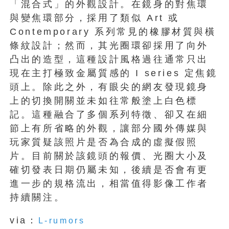
「混合式」的外觀設計。在鏡身的對焦環
與變焦環部分，採用了類似 Art 或
Contemporary 系列常見的橡膠材質與橫
條紋設計；然而，其光圈環卻採用了向外
凸出的造型，這種設計風格過往通常只出
現在主打極致金屬質感的 I series 定焦鏡
頭上。除此之外，有眼尖的網友發現鏡身
上的切換開關並未如往常般塗上白色標
記。這種融合了多個系列特徵、卻又在細
節上有所省略的外觀，讓部分國外傳媒與
玩家質疑該照片是否為合成的虛擬假照
片。目前關於該鏡頭的報價、光圈大小及
確切發表日期仍屬未知，後續是否會有更
進一步的規格流出，相當值得影像工作者
持續關注。
via：
L-rumors