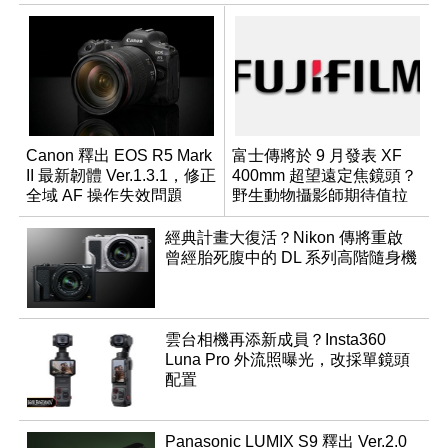
Canon 釋出 EOS R5 Mark
富士傳將於 9 月發表 XF
II 最新韌體 Ver.1.3.1，修正
400mm 超望遠定焦鏡頭？
全域 AF 操作失效問題
野生動物攝影師期待值拉
滿
經典計畫大復活？Nikon 傳將重啟
曾經胎死腹中的 DL 系列高階隨身機
雲台相機再添新成員？Insta360
Luna Pro 外流照曝光，改採單鏡頭
配置
Panasonic LUMIX S9 釋出 Ver.2.0