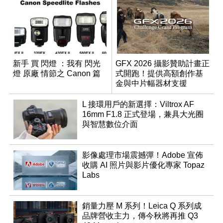
新手 買 閃燈 ：我有 閃光
GFX 2026 攝影贊助計畫正
燈 原廠 情節之 Canon 篇
式開跑！提供高額創作基
金與中片幅器材支援
L 接環用戶的新選擇：Viltrox AF
16mm F1.8 正式登場，兼具大光圈
與智慧數位介面
影像處理市場震撼彈！Adobe 宣佈
收購 AI 照片與影片優化專家 Topaz
Labs
銷量力壓 M 系列！Leica Q 系列成
品牌營收主力，傳今秋將再推 Q3