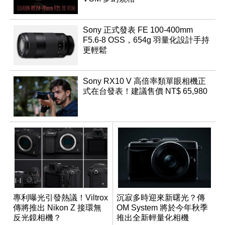
Sony 正式發表 FE 100-400mm
F5.6-8 OSS，654g 羽量化設計手持
更輕鬆
Sony RX10 V 高倍率類單眼相機正
式在台發表！建議售價 NT$ 65,980
專利曝光引發熱議！Viltrox
沉寂多時迎來新曙光？傳
傳將推出 Nikon Z 接環無
OM System 將於今年秋季
反光鏡相機？
推出全新輕量化相機