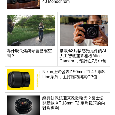
43 Monochrom
為什麼長焦鏡頭會壓縮空
搭載4/3片幅感光元件的AI
間？
人工智慧運算相機Alice
Camera ，預計在7月中旬
開始交貨！
Nikon正式發表Z 50mm F1.4！非S-
Line系列，主打輕巧與高CP值
經典餅乾鏡迎來改款曙光？富士公
開新款 XF 18mm F2 定焦鏡頭的內
對焦專利