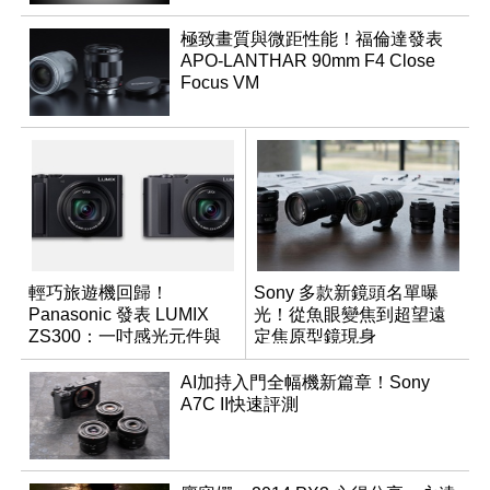
極致畫質與微距性能！福倫達發表
APO-LANTHAR 90mm F4 Close
Focus VM
輕巧旅遊機回歸！
Sony 多款新鏡頭名單曝
Panasonic 發表 LUMIX
光！從魚眼變焦到超望遠
ZS300：一吋感光元件與
定焦原型鏡現身
15 倍光學變焦
AI加持入門全幅機新篇章！Sony
A7C II快速評測