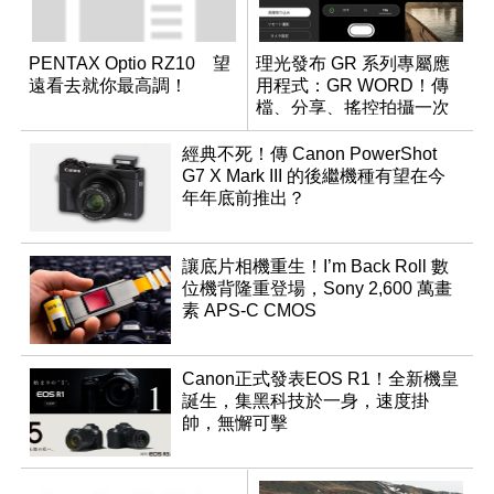
PENTAX Optio RZ10 望
理光發布 GR 系列專屬應
遠看去就你最高調！
用程式：GR WORD！傳
檔、分享、搖控拍攝一次
搞定
經典不死！傳 Canon PowerShot
G7 X Mark III 的後繼機種有望在今
年年底前推出？
讓底片相機重生！I’m Back Roll 數
位機背隆重登場，Sony 2,600 萬畫
素 APS-C CMOS
Canon正式發表EOS R1！全新機皇
誕生，集黑科技於一身，速度掛
帥，無懈可擊