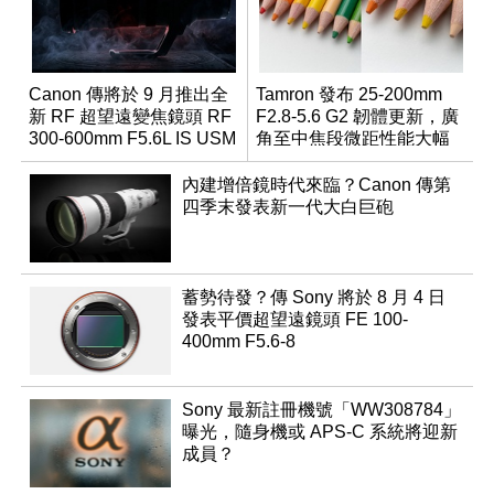
Canon 傳將於 9 月推出全
Tamron 發布 25-200mm
新 RF 超望遠變焦鏡頭 RF
F2.8-5.6 G2 韌體更新，廣
300-600mm F5.6L IS USM
角至中焦段微距性能大幅
升級
內建增倍鏡時代來臨？Canon 傳第
四季末發表新一代大白巨砲
蓄勢待發？傳 Sony 將於 8 月 4 日
發表平價超望遠鏡頭 FE 100-
400mm F5.6-8
Sony 最新註冊機號「WW308784」
曝光，隨身機或 APS-C 系統將迎新
成員？