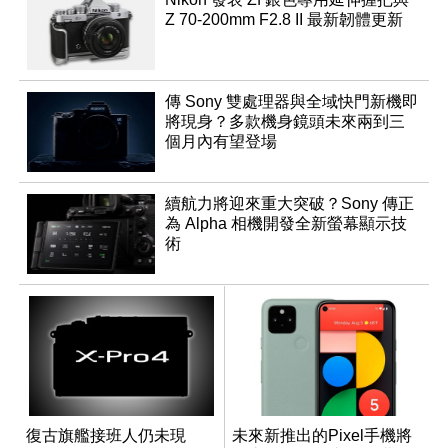
Z 70-200mm F2.8 II 最新韌體更新
傳 Sony 雙處理器與全域快門新機即
將現身？多款機身鏡頭未來兩到三
個月內有望登場
續航力將迎來重大突破？Sony 傳正
為 Alpha 相機開發全新螢幕顯示技
術
復古旗艦接班人仍未現
未來新推出的Pixel手機將