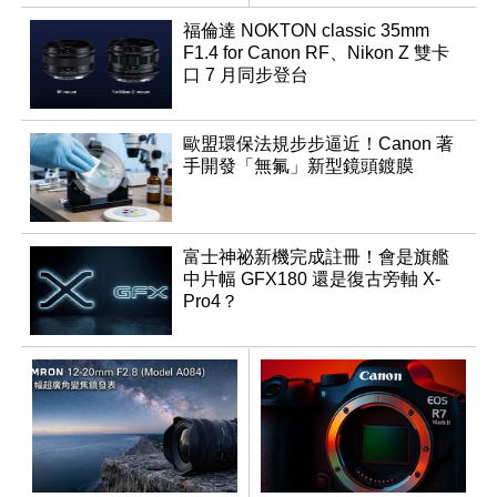
福倫達 NOKTON classic 35mm
F1.4 for Canon RF、Nikon Z 雙卡
口 7 月同步登台
歐盟環保法規步步逼近！Canon 著
手開發「無氟」新型鏡頭鍍膜
富士神祕新機完成註冊！會是旗艦
中片幅 GFX180 還是復古旁軸 X-
Pro4？