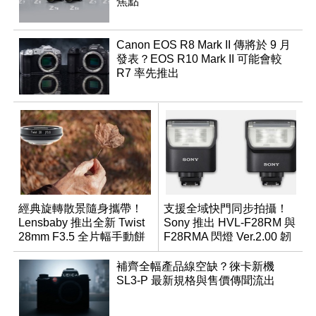
焦點
Canon EOS R8 Mark II 傳將於 9 月
發表？EOS R10 Mark II 可能會較
R7 率先推出
經典旋轉散景隨身攜帶！
支援全域快門同步拍攝！
Lensbaby 推出全新 Twist
Sony 推出 HVL-F28RM 與
28mm F3.5 全片幅手動餅
F28RMA 閃燈 Ver.2.00 韌
乾鏡
體
補齊全幅產品線空缺？徠卡新機
SL3-P 最新規格與售價傳聞流出