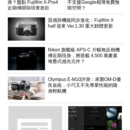
身？盤點 Fujifilm X-Pro4
不支援Google相簿免費無
近期傳聞與現實差距
限空間？
質感與機能同步進化：Fujifilm X
half 迎來 Ver.1.30 重大韌體更新
Nikon 旗艦級 APS-C 片幅無反相機
傳近期現身，將搭載 4,500 萬畫素
堆疊式感光元件？
Olympus E-M10評測：承襲OM-D優
良血統，小巧又不失專業性能的隨
身輕航機