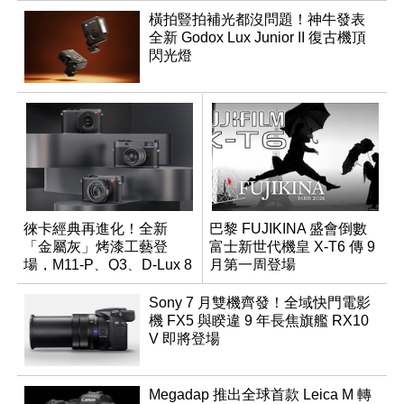
橫拍豎拍補光都沒問題！神牛發表
全新 Godox Lux Junior II 復古機頂
閃光燈
徠卡經典再進化！全新
巴黎 FUJIKINA 盛會倒數
「金屬灰」烤漆工藝登
富士新世代機皇 X-T6 傳 9
場，M11-P、Q3、D-Lux 8
月第一周登場
領銜換裝
Sony 7 月雙機齊發！全域快門電影
機 FX5 與睽違 9 年長焦旗艦 RX10
V 即將登場
Megadap 推出全球首款 Leica M 轉