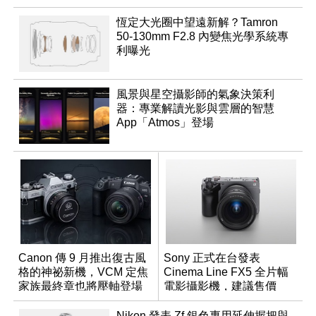
恆定大光圈中望遠新解？Tamron
50-130mm F2.8 內變焦光學系統專
利曝光
風景與星空攝影師的氣象決策利
器：專業解讀光影與雲層的智慧
App「Atmos」登場
Canon 傳 9 月推出復古風
Sony 正式在台發表
格的神祕新機，VCM 定焦
Cinema Line FX5 全片幅
家族最終章也將壓軸登場
電影攝影機，建議售價
NT$144,980
Nikon 發表 Zf 銀色專用延伸握把與