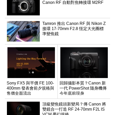
Canon RF 自動對焦轉接環 M2RF
Tamron 推出 Canon RF 與 Nikon Z
接環 17-70mm F2.8 恆定大光圈標
準變焦鏡
Sony FX5 與平價 FE 100-
回歸攝影本質？Canon 新
400mm 發表會前夕規格與
一代 PowerShot 隨身機傳
售價全面流出
今年底前現身
頂級變焦鏡頭新變局？傳 Canon 將
雙鏡合一打造 RF 24-70mm F2L IS
VCM 夢幻規格