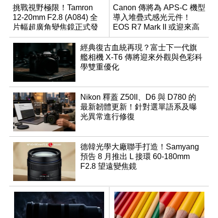
挑戰視野極限！Tamron
Canon 傳將為 APS-C 機型
12-20mm F2.8 (A084) 全
導入堆疊式感光元件！
片幅超廣角變焦鏡正式發
EOS R7 Mark II 或迎來高
表
速讀出升級
經典復古血統再現？富士下一代旗
艦相機 X-T6 傳將迎來外觀與色彩科
學雙重優化
Nikon 釋蓋 Z50II、D6 與 D780 的
最新韌體更新！針對選單語系及曝
光異常進行修復
德韓光學大廠聯手打造！Samyang
預告 8 月推出 L 接環 60-180mm
F2.8 望遠變焦鏡