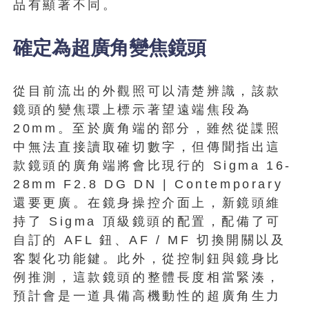
品有顯著不同。
確定為超廣角變焦鏡頭
從目前流出的外觀照可以清楚辨識，該款
鏡頭的變焦環上標示著望遠端焦段為
20mm。至於廣角端的部分，雖然從諜照
中無法直接讀取確切數字，但傳聞指出這
款鏡頭的廣角端將會比現行的 Sigma 16-
28mm F2.8 DG DN | Contemporary
還要更廣。在鏡身操控介面上，新鏡頭維
持了 Sigma 頂級鏡頭的配置，配備了可
自訂的 AFL 鈕、AF / MF 切換開關以及
客製化功能鍵。此外，從控制鈕與鏡身比
例推測，這款鏡頭的整體長度相當緊湊，
預計會是一道具備高機動性的超廣角生力