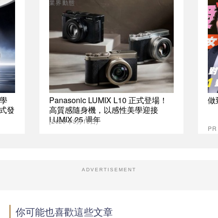
業界動態
學
Panasonic LUMIX L10 正式登場！
做
正式發
高質感隨身機，以感性美學迎接
LUMIX 25 週年
(2026年5月13日)
P
ADVERTISEMENT
你可能也喜歡這些文章