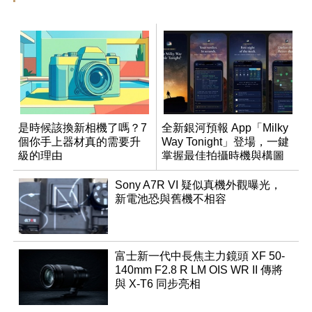
是時候該換新相機了嗎？7
全新銀河預報 App「Milky
個你手上器材真的需要升
Way Tonight」登場，一鍵
級的理由
掌握最佳拍攝時機與構圖
Sony A7R VI 疑似真機外觀曝光，
新電池恐與舊機不相容
富士新一代中長焦主力鏡頭 XF 50-
140mm F2.8 R LM OIS WR II 傳將
與 X-T6 同步亮相