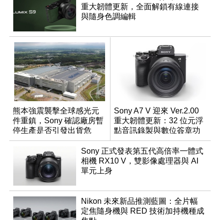
重大韌體更新，全面解鎖有線連接
與隨身色調編輯
熊本強震襲擊全球感光元
Sony A7 V 迎來 Ver.2.00
件重鎮，Sony 確認廠房暫
重大韌體更新：32 位元浮
停生產是否引發出貨危
點音訊錄製與數位簽章功
機？
能登場
Sony 正式發表第五代高倍率一體式
相機 RX10 V，雙影像處理器與 AI
單元上身
Nikon 未來新品推測藍圖：全片幅
定焦隨身機與 RED 技術加持機種成