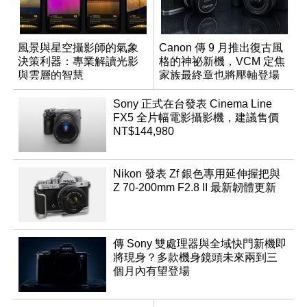
風景與星空攝影師的氣象
Canon 傳 9 月推出復古風
決策利器：專業解讀光影
格的神祕新機，VCM 定焦
與雲層的智慧
家族最終章也將壓軸登場
App「Atmos」登場
Sony 正式在台發表 Cinema Line
FX5 全片幅電影攝影機，建議售價
NT$144,980
Nikon 發表 Zf 銀色專用延伸握把與
Z 70-200mm F2.8 II 最新韌體更新
傳 Sony 雙處理器與全域快門新機即
將現身？多款機身鏡頭未來兩到三
個月內有望登場