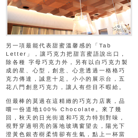
另一項最能代表甜蜜溫馨感的「Tab
Letter」，讓巧克力把甜言蜜語說出口，
除各種 字母巧克力外，另有以白巧克力製
成的星、心型，創意、心意透過一格格巧
克力傳達，誠意十足。小小的展示台，五
花八門創意巧克力，讓人有些目不暇給。
但最棒的莫過在這精緻的巧克力店裏，品
嚐一份道地100% Chocolate。來了幾
回，秋天的日光街道和巧克力特別對味，
視野穿過明亮的落地玻璃窗望去，陽光下
澄黃色銀杏樹柔情卻有生氣，點上一杯當