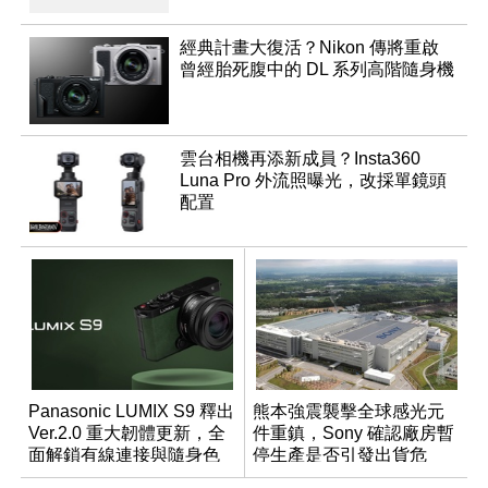
經典計畫大復活？Nikon 傳將重啟
曾經胎死腹中的 DL 系列高階隨身機
雲台相機再添新成員？Insta360
Luna Pro 外流照曝光，改採單鏡頭
配置
Panasonic LUMIX S9 釋出
熊本強震襲擊全球感光元
Ver.2.0 重大韌體更新，全
件重鎮，Sony 確認廠房暫
面解鎖有線連接與隨身色
停生產是否引發出貨危
調編輯
機？