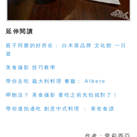
延伸閱讀
親子同樂的好所在： 白木屋品牌 文化館 一日
遊
美食攝影 技巧教學
帶你去吃 義大利料理 餐廳： Albero
呷飽沒？ 美食攝影 要吃之前先拍就對了！
帶你邊拍邊吃 創意中式料理 ： 寒舍食譜
作者：愛莉西亞