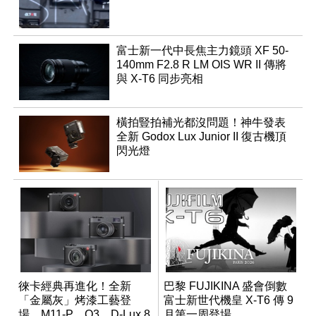
富士新一代中長焦主力鏡頭 XF 50-
140mm F2.8 R LM OIS WR II 傳將
與 X-T6 同步亮相
橫拍豎拍補光都沒問題！神牛發表
全新 Godox Lux Junior II 復古機頂
閃光燈
徠卡經典再進化！全新
巴黎 FUJIKINA 盛會倒數
「金屬灰」烤漆工藝登
富士新世代機皇 X-T6 傳 9
場，M11-P、Q3、D-Lux 8
月第一周登場