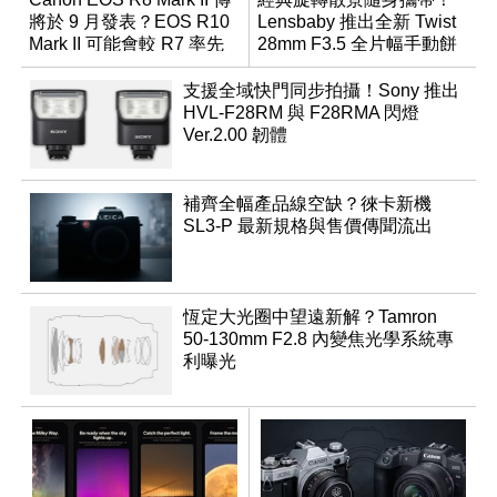
將於 9 月發表？EOS R10
Lensbaby 推出全新 Twist
Mark II 可能會較 R7 率先
28mm F3.5 全片幅手動餅
推出
乾鏡
支援全域快門同步拍攝！Sony 推出
HVL-F28RM 與 F28RMA 閃燈
Ver.2.00 韌體
補齊全幅產品線空缺？徠卡新機
SL3-P 最新規格與售價傳聞流出
恆定大光圈中望遠新解？Tamron
50-130mm F2.8 內變焦光學系統專
利曝光