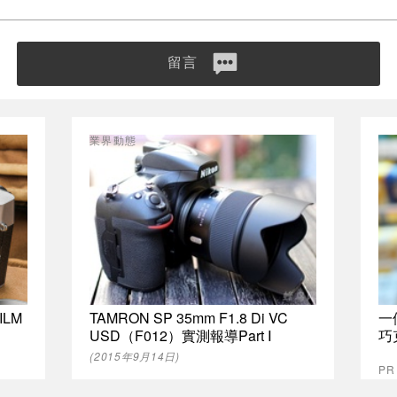
留言
業界動態
ILM
TAMRON SP 35mm F1.8 Di VC
一
USD（F012）實測報導Part Ⅰ
巧
(2015年9月14日)
P