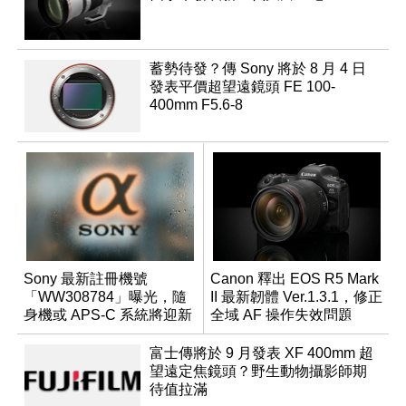
蓄勢待發？傳 Sony 將於 8 月 4 日
發表平價超望遠鏡頭 FE 100-
400mm F5.6-8
Sony 最新註冊機號
Canon 釋出 EOS R5 Mark
「WW308784」曝光，隨
II 最新韌體 Ver.1.3.1，修正
身機或 APS-C 系統將迎新
全域 AF 操作失效問題
成員？
富士傳將於 9 月發表 XF 400mm 超
望遠定焦鏡頭？野生動物攝影師期
待值拉滿