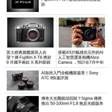
距
富士經典旗艦接班人在
搭載4/3片幅感光元件的AI
望？傳 Fujifilm X-T6 將於
人工智慧運算相機Alice
9 月攜手兩款 X 系列新鏡
Camera ，預計在7月中旬
頭登場
開始交貨！
AI加持入門全幅機新篇章！Sony
A7C II快速評測
傳奇大光圈鏡頭回歸？Sigma 傳將
推出 50-100mm F1.8 無反光鏡版本