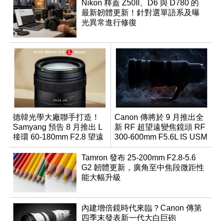
Nikon 釋蓋 Z50II、D6 與 D780 的
最新韌體更新！針對選單語系及曝
光異常進行修復
德韓光學大廠聯手打造！
Canon 傳將於 9 月推出全
Samyang 預告 8 月推出 L
新 RF 超望遠變焦鏡頭 RF
接環 60-180mm F2.8 望遠
300-600mm F5.6L IS USM
變焦鏡
Tamron 發布 25-200mm F2.8-5.6
G2 韌體更新，廣角至中焦段微距性
能大幅升級
內建增倍鏡時代來臨？Canon 傳第
四季末發表新一代大白巨砲