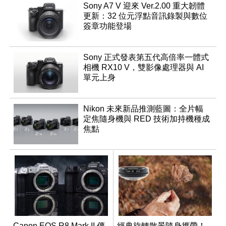
Sony A7 V 迎來 Ver.2.00 重大韌體
更新：32 位元浮點音訊錄製與數位
簽章功能登場
Sony 正式發表第五代高倍率一體式
相機 RX10 V，雙影像處理器與 AI
單元上身
Nikon 未來新品推測藍圖：全片幅
定焦隨身機與 RED 技術加持機種成
焦點
Canon EOS R8 Mark II 傳
經典旋轉散景隨身攜帶！