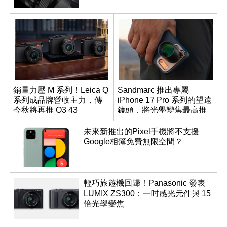
銷量力壓 M 系列！Leica Q
Sandmarc 推出專屬
系列成品牌營收主力，傳
iPhone 17 Pro 系列的望遠
今秋將再推 Q3 43
鏡頭，將光學變焦最高推
Monochrom
升至 16 倍
未來新推出的Pixel手機將不支援
Google相簿免費無限空間？
輕巧旅遊機回歸！Panasonic 發表
LUMIX ZS300：一吋感光元件與 15
倍光學變焦