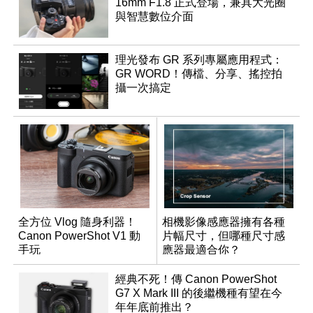
16mm F1.8 正式登場，兼具大光圈
與智慧數位介面
理光發布 GR 系列專屬應用程式：
GR WORD！傳檔、分享、搖控拍
攝一次搞定
全方位 Vlog 隨身利器！
相機影像感應器擁有各種
Canon PowerShot V1 動
片幅尺寸，但哪種尺寸感
手玩
應器最適合你？
經典不死！傳 Canon PowerShot
G7 X Mark III 的後繼機種有望在今
年年底前推出？