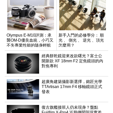
Olympus E-M10評測：承
新手入門的必修學分： 順
襲OM-D優良血統，小巧又
光 、 側光 、 逆光 、頂光
不失專業性能的隨身輕航
怎麼用？
機
經典餅乾鏡迎來改款曙光？富士公
開新款 XF 18mm F2 定焦鏡頭的內
對焦專利
超廣角建築攝影新選擇，銘匠光學
TTArtisan 17mm F4 移軸鏡頭正式
發表
復古旗艦接班人仍未現身？盤點
Fujifilm X-Pro4 近期傳聞與現實差