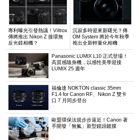
專利曝光引發熱議！Viltrox
沉寂多時迎來新曙光？傳
傳將推出 Nikon Z 接環無
OM System 將於今年秋季
反光鏡相機？
推出全新輕量化相機
Panasonic LUMIX L10 正式登場！
高質感隨身機，以感性美學迎接
LUMIX 25 週年
福倫達 NOKTON classic 35mm
F1.4 for Canon RF、Nikon Z 雙卡
口 7 月同步登台
歐盟環保法規步步逼近！Canon 著
手開發「無氟」新型鏡頭鍍膜