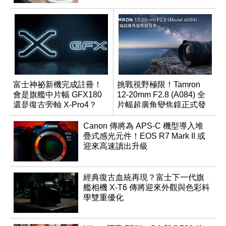
富士神祕新機完成註冊！
挑戰視野極限！Tamron
會是旗艦中片幅 GFX180
12-20mm F2.8 (A084) 全
還是復古旁軸 X-Pro4？
片幅超廣角變焦鏡正式發
表
Canon 傳將為 APS-C 機型導入堆
疊式感光元件！EOS R7 Mark II 或
迎來高速讀出升級
經典復古血統再現？富士下一代旗
艦相機 X-T6 傳將迎來外觀與色彩科
學雙重優化