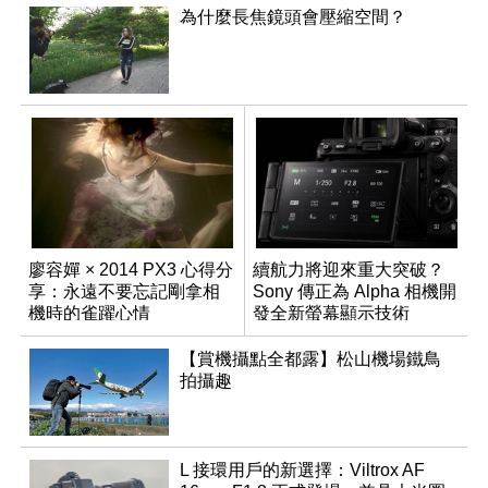
為什麼長焦鏡頭會壓縮空間？
廖容嬋 × 2014 PX3 心得分
續航力將迎來重大突破？
享：永遠不要忘記剛拿相
Sony 傳正為 Alpha 相機開
機時的雀躍心情
發全新螢幕顯示技術
【賞機攝點全都露】松山機場鐵鳥
拍攝趣
L 接環用戶的新選擇：Viltrox AF