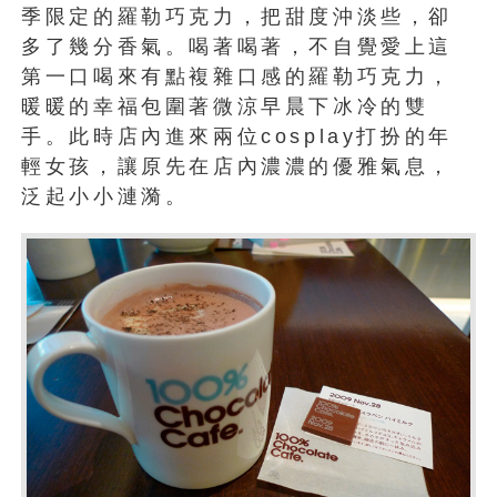
季限定的羅勒巧克力，把甜度沖淡些，卻
多了幾分香氣。喝著喝著，不自覺愛上這
第一口喝來有點複雜口感的羅勒巧克力，
暖暖的幸福包圍著微涼早晨下冰冷的雙
手。此時店內進來兩位cosplay打扮的年
輕女孩，讓原先在店內濃濃的優雅氣息，
泛起小小漣漪。