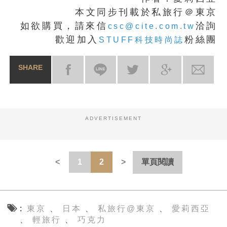
本文同步刊載於私旅行＠東京
如欲購買，請來信
洽詢
csc@cite.com.tw
歡迎加入
粉絲團
STUFF科技時尚誌
SHARE
ADVERTISEMENT
1
2
單頁閱讀
東京
日本
私旅行@東京
愛莉西亞
、
、
、
輕旅行
巧克力
、
、