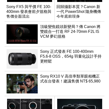
Sony FX5 與平價 FE 100-
回歸攝影本質？Canon 新
400mm 發表會前夕規格與
一代 PowerShot 隨身機傳
售價全面流出
今年底前現身
頂級變焦鏡頭新變局？傳 Canon 將
雙鏡合一打造 RF 24-70mm F2L IS
VCM 夢幻規格
Sony 正式發表 FE 100-400mm
F5.6-8 OSS，654g 羽量化設計手持
更輕鬆
Sony RX10 V 高倍率類單眼相機正
式在台發表！建議售價 NT$ 65,980