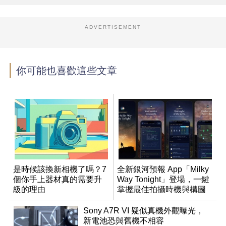
ADVERTISEMENT
你可能也喜歡這些文章
是時候該換新相機了嗎？7
全新銀河預報 App「Milky
個你手上器材真的需要升
Way Tonight」登場，一鍵
級的理由
掌握最佳拍攝時機與構圖
Sony A7R VI 疑似真機外觀曝光，
新電池恐與舊機不相容