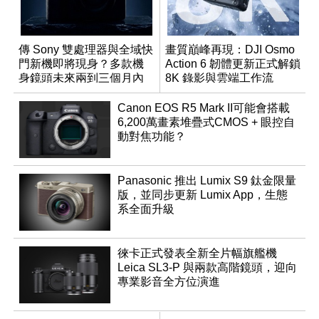
傳 Sony 雙處理器與全域快
畫質巔峰再現：DJI Osmo
門新機即將現身？多款機
Action 6 韌體更新正式解鎖
身鏡頭未來兩到三個月內
8K 錄影與雲端工作流
有望登場
Canon EOS R5 Mark II可能會搭載
6,200萬畫素堆疊式CMOS + 眼控自
動對焦功能？
Panasonic 推出 Lumix S9 鈦金限量
版，並同步更新 Lumix App，生態
系全面升級
徠卡正式發表全新全片幅旗艦機
Leica SL3-P 與兩款高階鏡頭，迎向
專業影音全方位演進