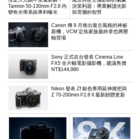
Tamron 50-130mm F2.8 內
決策利器：專業解讀光影
變焦光學系統專利曝光
與雲層的智慧
App「Atmos」登場
Canon 傳 9 月推出復古風格的神祕
新機，VCM 定焦家族最終章也將壓
軸登場
Sony 正式在台發表 Cinema Line
FX5 全片幅電影攝影機，建議售價
NT$144,980
Nikon 發表 Zf 銀色專用延伸握把與
Z 70-200mm F2.8 II 最新韌體更新