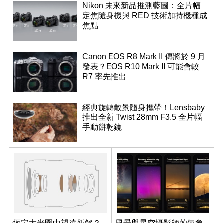
Nikon 未來新品推測藍圖：全片幅
定焦隨身機與 RED 技術加持機種成
焦點
Canon EOS R8 Mark II 傳將於 9 月
發表？EOS R10 Mark II 可能會較
R7 率先推出
經典旋轉散景隨身攜帶！Lensbaby
推出全新 Twist 28mm F3.5 全片幅
手動餅乾鏡
恆定大光圈中望遠新解？
風景與星空攝影師的氣象