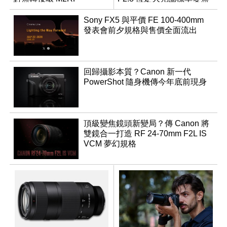
鏡
Sony FX5 與平價 FE 100-400mm
發表會前夕規格與售價全面流出
回歸攝影本質？Canon 新一代
PowerShot 隨身機傳今年底前現身
頂級變焦鏡頭新變局？傳 Canon 將
雙鏡合一打造 RF 24-70mm F2L IS
VCM 夢幻規格