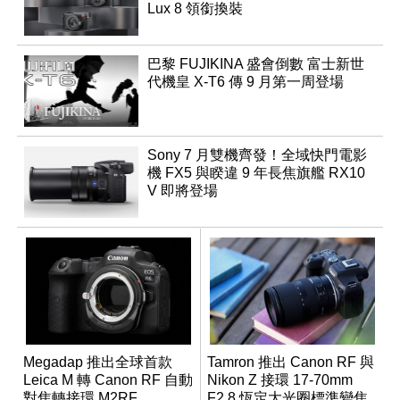
Lux 8 領銜換裝
巴黎 FUJIKINA 盛會倒數 富士新世
代機皇 X-T6 傳 9 月第一周登場
Sony 7 月雙機齊發！全域快門電影
機 FX5 與睽違 9 年長焦旗艦 RX10
V 即將登場
Megadap 推出全球首款
Tamron 推出 Canon RF 與
Leica M 轉 Canon RF 自動
Nikon Z 接環 17-70mm
對焦轉接環 M2RF
F2.8 恆定大光圈標準變焦