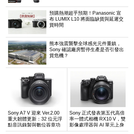
預購熱潮超乎預期！Panasonic 宣
布 LUMIX L10 將面臨缺貨與延遲交
貨時間
熊本強震襲擊全球感光元件重鎮，
Sony 確認廠房暫停生產是否引發出
貨危機？
Sony A7 V 迎來 Ver.2.00
Sony 正式發表第五代高倍
重大韌體更新：32 位元浮
率一體式相機 RX10 V，雙
點音訊錄製與數位簽章功
影像處理器與 AI 單元上身
能登場