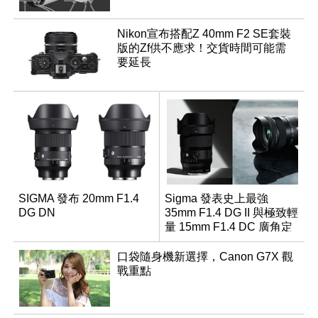
Nikon宣布搭配Z 40mm F2 SE套裝
版的Zf供不應求！交貨時間可能需
要延長
SIGMA 發布 20mm F1.4
Sigma 發表史上最強
DG DN
35mm F1.4 DG II 與極致輕
量 15mm F1.4 DC 廣角定
焦鏡
口袋隨身機新選擇，Canon G7X 觀
戰重點