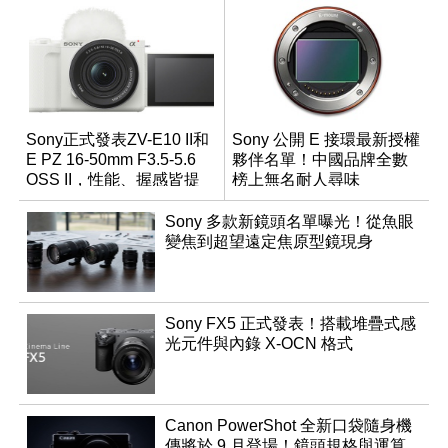
Sony正式發表ZV-E10 II和
Sony 公開 E 接環最新授權
E PZ 16-50mm F3.5-5.6
夥伴名單！中國品牌全數
OSS II，性能、握感皆提
榜上無名耐人尋味
升！
Sony 多款新鏡頭名單曝光！從魚眼
變焦到超望遠定焦原型鏡現身
Sony FX5 正式發表！搭載堆疊式感
光元件與內錄 X-OCN 格式
Canon PowerShot 全新口袋隨身機
傳將於 9 月登場！鏡頭規格與運算