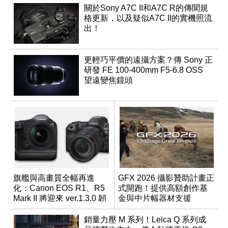
關於Sony A7C II和A7C R的傳聞規
格更新，以及疑似A7C II的實機照流
出！
更輕巧平價的遠攝方案？傳 Sony 正
研發 FE 100-400mm F5-6.8 OSS
望遠變焦鏡頭
旗艦與高畫質全幅再進
GFX 2026 攝影贊助計畫正
化：Canon EOS R1、R5
式開跑！提供高額創作基
Mark II 將迎來 ver.1.3.0 韌
金與中片幅器材支援
體更新
銷量力壓 M 系列！Leica Q 系列成