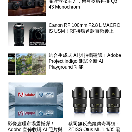
品牌營收主力，傳今秋將再推 Q3
43 Monochrom
Canon RF 100mm F2.8 L MACRO
IS USM！RF接環首款百微參上
結合生成式 AI 與拍攝建議！Adobe
Project Indigo 測試全新 AI
Playground 功能
影像處理市場震撼彈！
蔡司無反光鏡傳奇再續：
Adobe 宣佈收購 AI 照片與
ZEISS Otus ML 1.4/35 發