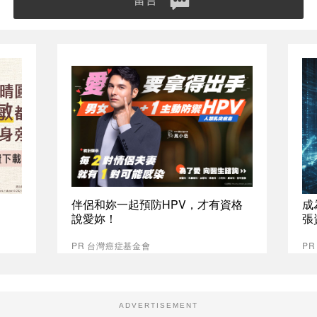
留言
伴侶和妳一起預防HPV，才有資格
成
說愛妳！
張
PR 台灣癌症基金會
P
ADVERTISEMENT