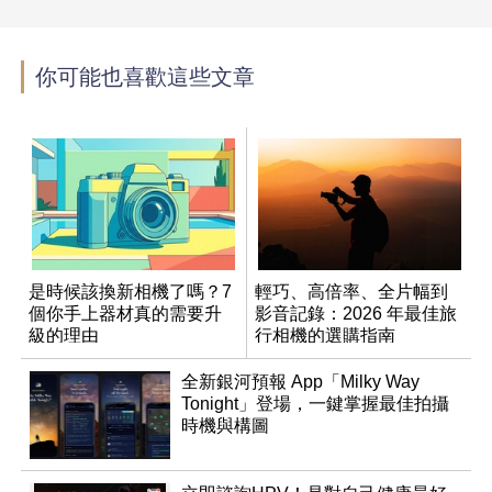
你可能也喜歡這些文章
是時候該換新相機了嗎？7
輕巧、高倍率、全片幅到
個你手上器材真的需要升
影音記錄：2026 年最佳旅
級的理由
行相機的選購指南
全新銀河預報 App「Milky Way
Tonight」登場，一鍵掌握最佳拍攝
時機與構圖