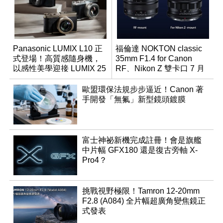
Panasonic LUMIX L10 正
福倫達 NOKTON classic
式登場！高質感隨身機，
35mm F1.4 for Canon
以感性美學迎接 LUMIX 25
RF、Nikon Z 雙卡口 7 月
週年
同步登台
歐盟環保法規步步逼近！Canon 著
手開發「無氟」新型鏡頭鍍膜
富士神祕新機完成註冊！會是旗艦
中片幅 GFX180 還是復古旁軸 X-
Pro4？
挑戰視野極限！Tamron 12-20mm
F2.8 (A084) 全片幅超廣角變焦鏡正
式發表