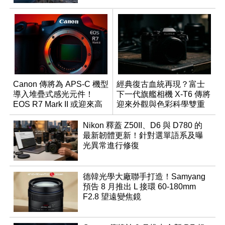
Canon 傳將為 APS-C 機型
經典復古血統再現？富士
導入堆疊式感光元件！
下一代旗艦相機 X-T6 傳將
EOS R7 Mark II 或迎來高
迎來外觀與色彩科學雙重
速讀出升級
優化
Nikon 釋蓋 Z50II、D6 與 D780 的
最新韌體更新！針對選單語系及曝
光異常進行修復
德韓光學大廠聯手打造！Samyang
預告 8 月推出 L 接環 60-180mm
F2.8 望遠變焦鏡