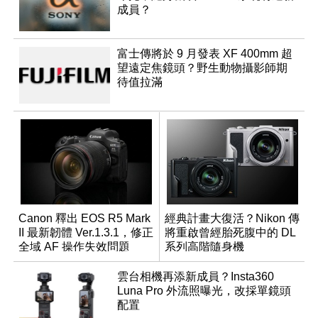
成員？
富士傳將於 9 月發表 XF 400mm 超
望遠定焦鏡頭？野生動物攝影師期
待值拉滿
Canon 釋出 EOS R5 Mark
經典計畫大復活？Nikon 傳
II 最新韌體 Ver.1.3.1，修正
將重啟曾經胎死腹中的 DL
全域 AF 操作失效問題
系列高階隨身機
雲台相機再添新成員？Insta360
Luna Pro 外流照曝光，改採單鏡頭
配置