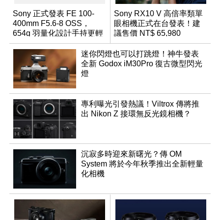
Sony 正式發表 FE 100-
Sony RX10 V 高倍率類單
400mm F5.6-8 OSS，
眼相機正式在台發表！建
654g 羽量化設計手持更輕
議售價 NT$ 65,980
鬆
迷你閃燈也可以打跳燈！神牛發表
全新 Godox iM30Pro 復古微型閃光
燈
專利曝光引發熱議！Viltrox 傳將推
出 Nikon Z 接環無反光鏡相機？
沉寂多時迎來新曙光？傳 OM
System 將於今年秋季推出全新輕量
化相機