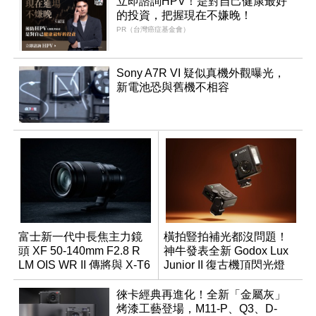
立即諮詢HPV！是對自己健康最好
的投資，把握現在不嫌晚！
PR（台灣癌症基金會）
Sony A7R VI 疑似真機外觀曝光，
新電池恐與舊機不相容
富士新一代中長焦主力鏡
橫拍豎拍補光都沒問題！
頭 XF 50-140mm F2.8 R
神牛發表全新 Godox Lux
LM OIS WR II 傳將與 X-T6
Junior II 復古機頂閃光燈
同步亮相
徠卡經典再進化！全新「金屬灰」
烤漆工藝登場，M11-P、Q3、D-