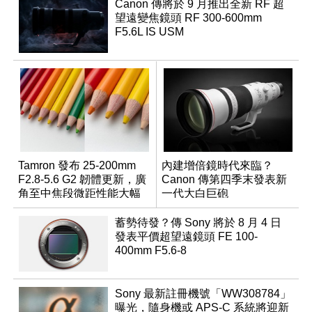
Canon 傳將於 9 月推出全新 RF 超
望遠變焦鏡頭 RF 300-600mm
F5.6L IS USM
Tamron 發布 25-200mm
內建增倍鏡時代來臨？
F2.8-5.6 G2 韌體更新，廣
Canon 傳第四季末發表新
角至中焦段微距性能大幅
一代大白巨砲
升級
蓄勢待發？傳 Sony 將於 8 月 4 日
發表平價超望遠鏡頭 FE 100-
400mm F5.6-8
Sony 最新註冊機號「WW308784」
曝光，隨身機或 APS-C 系統將迎新