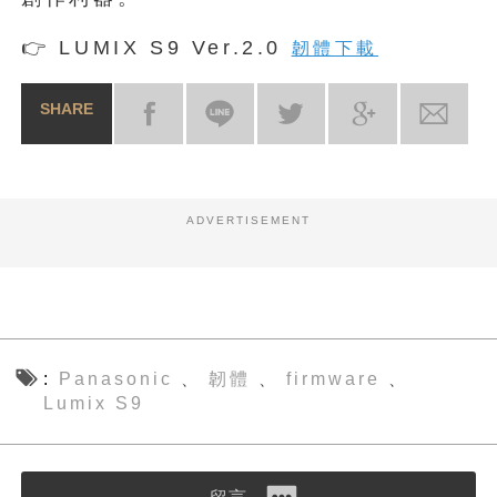
👉 LUMIX S9 Ver.2.0
韌體下載
SHARE
ADVERTISEMENT
Panasonic
韌體
firmware
、
、
、
Lumix S9