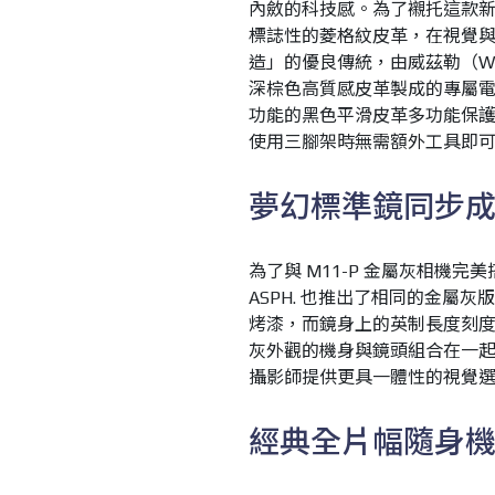
內斂的科技感。為了襯托這款
標誌性的菱格紋皮革，在視覺
造」的優良傳統，由威茲勒（We
深棕色高質感皮革製成的專屬
功能的黑色平滑皮革多功能保護套，
使用三腳架時無需額外工具即
夢幻標準鏡同步
為了與 M11-P 金屬灰相機完美搭配，
ASPH. 也推出了相同的金屬
烤漆，而鏡身上的英制長度刻
灰外觀的機身與鏡頭組合在一
攝影師提供更具一體性的視覺
經典全片幅隨身機 