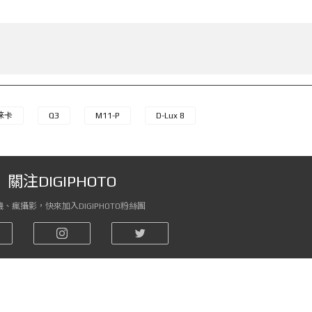
徠卡
Q3
M11-P
D-Lux 8
關注DIGIPHOTO
、瘋攝影，快來加入DIGIPHOTO粉絲團