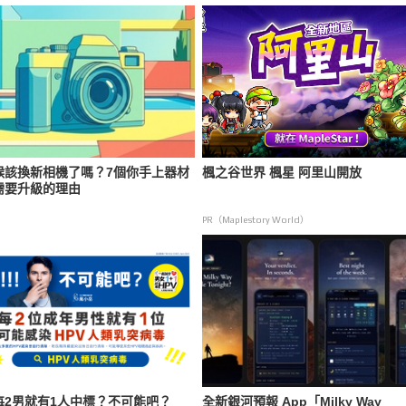
候該換新相機了嗎？7個你手上器材
楓之谷世界 楓星 阿里山開放
需要升級的理由
PR（Maplestory World）
每2男就有1人中標？不可能吧？
全新銀河預報 App「Milky Way