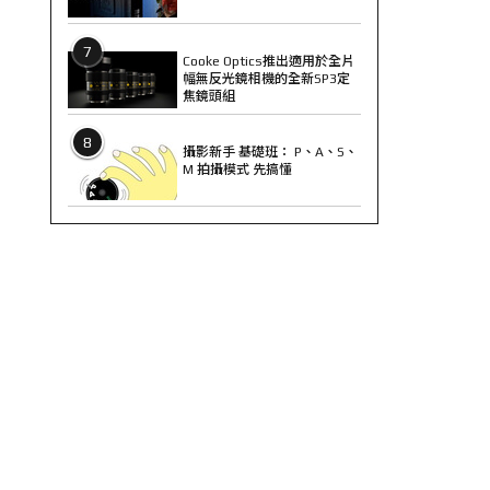
7
Cooke Optics推出適用於全片
幅無反光鏡相機的全新SP3定
焦鏡頭組
8
攝影新手 基礎班： P、A、S、
M 拍攝模式 先搞懂