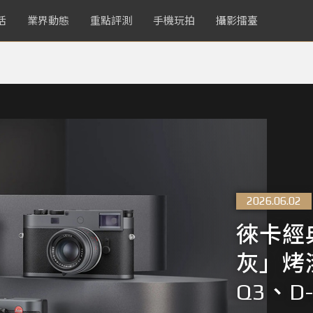
活
業界動態
重點評測
手機玩拍
攝影擂臺
2026.06.02
徠卡經
灰」烤
Q3、D