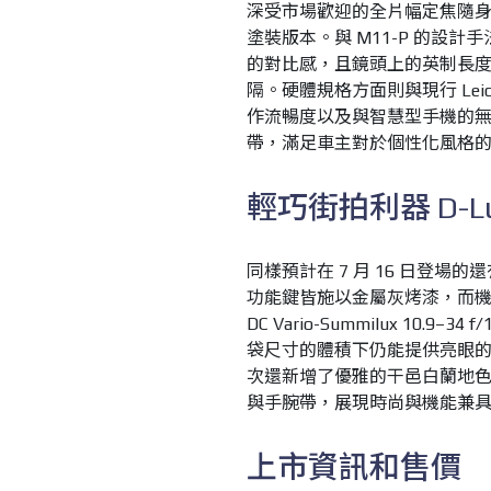
深受市場歡迎的全片幅定焦隨身機 Le
塗裝版本。與 M11-P 的設
的對比感，且鏡頭上的英制長
隔。硬體規格方面則與現行 Lei
作流暢度以及與智慧型手機的
帶，滿足車主對於個性化風格
輕巧街拍利器 D-Lu
同樣預計在 7 月 16 日登場的
功能鍵皆施以金屬灰烤漆，而機頂
DC Vario-Summilux 10.9–
袋尺寸的體積下仍能提供亮眼
次還新增了優雅的干邑白蘭地色（
與手腕帶，展現時尚與機能兼
上市資訊和售價