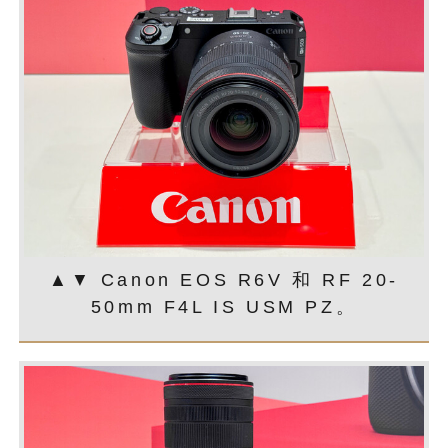
▲▼ Canon EOS R6V 和 RF 20-
50mm F4L IS USM PZ。