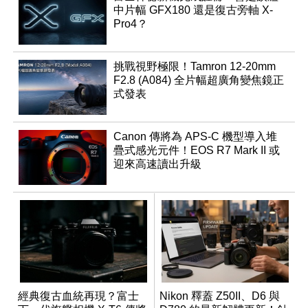
中片幅 GFX180 還是復古旁軸 X-
Pro4？
挑戰視野極限！Tamron 12-20mm
F2.8 (A084) 全片幅超廣角變焦鏡正
式發表
Canon 傳將為 APS-C 機型導入堆
疊式感光元件！EOS R7 Mark II 或
迎來高速讀出升級
經典復古血統再現？富士
Nikon 釋蓋 Z50II、D6 與