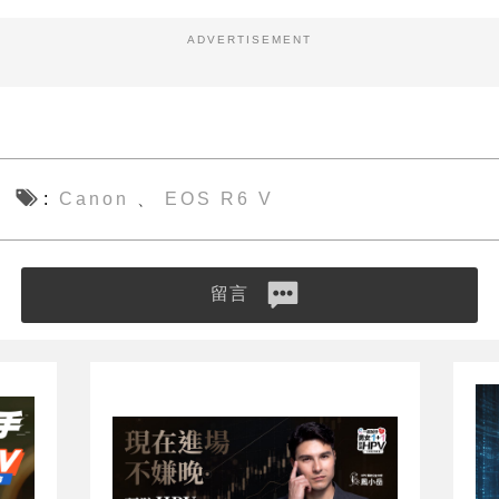
ADVERTISEMENT
Canon
EOS R6 V
、
留言