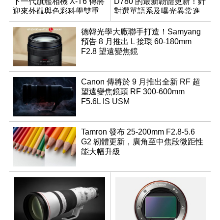
下一代旗艦相機 X-T6 傳將
D780 的最新韌體更新！針
迎來外觀與色彩科學雙重
對選單語系及曝光異常進
優化
行修復
德韓光學大廠聯手打造！Samyang
預告 8 月推出 L 接環 60-180mm
F2.8 望遠變焦鏡
Canon 傳將於 9 月推出全新 RF 超
望遠變焦鏡頭 RF 300-600mm
F5.6L IS USM
Tamron 發布 25-200mm F2.8-5.6
G2 韌體更新，廣角至中焦段微距性
能大幅升級