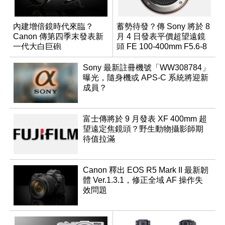
內建增倍鏡時代來臨？
蓄勢待發？傳 Sony 將於 8
Canon 傳第四季末發表新
月 4 日發表平價超望遠鏡
一代大白巨砲
頭 FE 100-400mm F5.6-8
Sony 最新註冊機號「WW308784」
曝光，隨身機或 APS-C 系統將迎新
成員？
富士傳將於 9 月發表 XF 400mm 超
望遠定焦鏡頭？野生動物攝影師期
待值拉滿
Canon 釋出 EOS R5 Mark II 最新韌
體 Ver.1.3.1，修正全域 AF 操作失
效問題