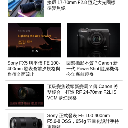
接環 17-70mm F2.8 恆定大光圈標
準變焦鏡
Sony FX5 與平價 FE 100-
回歸攝影本質？Canon 新
400mm 發表會前夕規格與
一代 PowerShot 隨身機傳
售價全面流出
今年底前現身
頂級變焦鏡頭新變局？傳 Canon 將
雙鏡合一打造 RF 24-70mm F2L IS
VCM 夢幻規格
Sony 正式發表 FE 100-400mm
F5.6-8 OSS，654g 羽量化設計手持
更輕鬆