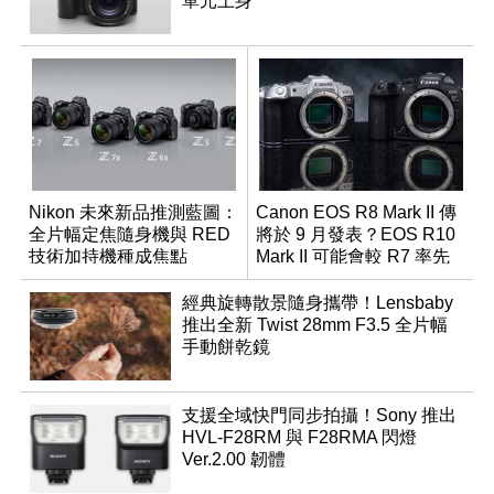
單元上身
Nikon 未來新品推測藍圖：
Canon EOS R8 Mark II 傳
全片幅定焦隨身機與 RED
將於 9 月發表？EOS R10
技術加持機種成焦點
Mark II 可能會較 R7 率先
推出
經典旋轉散景隨身攜帶！Lensbaby
推出全新 Twist 28mm F3.5 全片幅
手動餅乾鏡
支援全域快門同步拍攝！Sony 推出
HVL-F28RM 與 F28RMA 閃燈
Ver.2.00 韌體