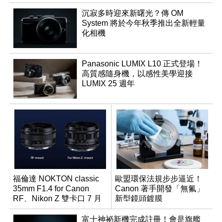
沉寂多時迎來新曙光？傳 OM
System 將於今年秋季推出全新輕量
化相機
Panasonic LUMIX L10 正式登場！
高質感隨身機，以感性美學迎接
LUMIX 25 週年
福倫達 NOKTON classic
歐盟環保法規步步逼近！
35mm F1.4 for Canon
Canon 著手開發「無氟」
RF、Nikon Z 雙卡口 7 月
新型鏡頭鍍膜
同步登台
富士神祕新機完成註冊！會是旗艦