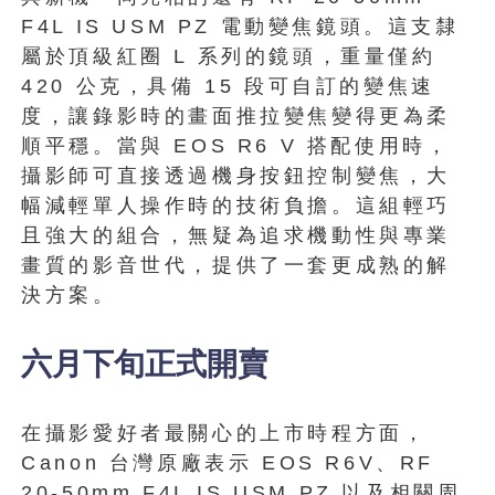
F4L IS USM PZ 電動變焦鏡頭。這支隸
屬於頂級紅圈 L 系列的鏡頭，重量僅約
420 公克，具備 15 段可自訂的變焦速
度，讓錄影時的畫面推拉變焦變得更為柔
順平穩。當與 EOS R6 V 搭配使用時，
攝影師可直接透過機身按鈕控制變焦，大
幅減輕單人操作時的技術負擔。這組輕巧
且強大的組合，無疑為追求機動性與專業
畫質的影音世代，提供了一套更成熟的解
決方案。
六月下旬正式開賣
在攝影愛好者最關心的上市時程方面，
Canon 台灣原廠表示 EOS R6V、RF
20-50mm F4L IS USM PZ 以及相關周