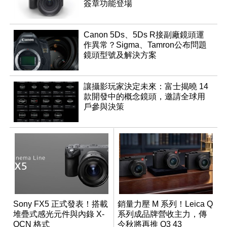
簽章功能登場
Canon 5Ds、5Ds R接副廠鏡頭運
作異常？Sigma、Tamron公布問題
鏡頭型號及解決方案
讓攝影玩家決定未來：富士揭曉 14
款開發中的概念鏡頭，邀請全球用
戶參與決策
Sony FX5 正式發表！搭載
銷量力壓 M 系列！Leica Q
堆疊式感光元件與內錄 X-
系列成品牌營收主力，傳
OCN 格式
今秋將再推 Q3 43