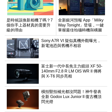
是時候該換新相機了嗎？7
全新銀河預報 App「Milky
個你手上器材真的需要升
Way Tonight」登場，一鍵
級的理由
掌握最佳拍攝時機與構圖
Sony A7R VI 疑似真機外觀曝光，
新電池恐與舊機不相容
富士新一代中長焦主力鏡頭 XF 50-
140mm F2.8 R LM OIS WR II 傳將
與 X-T6 同步亮相
橫拍豎拍補光都沒問題！神牛發表
全新 Godox Lux Junior II 復古機頂
閃光燈