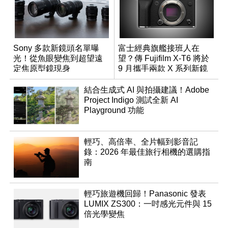
Sony 多款新鏡頭名單曝
富士經典旗艦接班人在
光！從魚眼變焦到超望遠
望？傳 Fujifilm X-T6 將於
定焦原型鏡現身
9 月攜手兩款 X 系列新鏡
頭登場
結合生成式 AI 與拍攝建議！Adobe
Project Indigo 測試全新 AI
Playground 功能
輕巧、高倍率、全片幅到影音記
錄：2026 年最佳旅行相機的選購指
南
輕巧旅遊機回歸！Panasonic 發表
LUMIX ZS300：一吋感光元件與 15
倍光學變焦