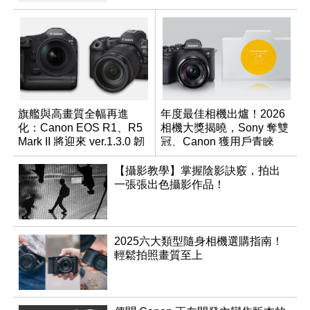
旗艦與高畫質全幅再進
年度最佳相機出爐！2026
化：Canon EOS R1、R5
相機大獎揭曉，Sony 奪雙
Mark II 將迎來 ver.1.3.0 韌
冠、Canon 獲用戶青睞
體更新
【攝影教學】掌握陰影訣竅，拍出
一張張出色攝影作品！
2025六大類型隨身相機選購指南！
輕鬆拍照畫質至上