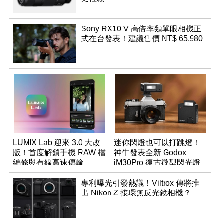
Sony RX10 V 高倍率類單眼相機正
式在台發表！建議售價 NT$ 65,980
LUMIX Lab 迎來 3.0 大改
迷你閃燈也可以打跳燈！
版！首度解鎖手機 RAW 檔
神牛發表全新 Godox
編修與有線高速傳輸
iM30Pro 復古微型閃光燈
專利曝光引發熱議！Viltrox 傳將推
出 Nikon Z 接環無反光鏡相機？