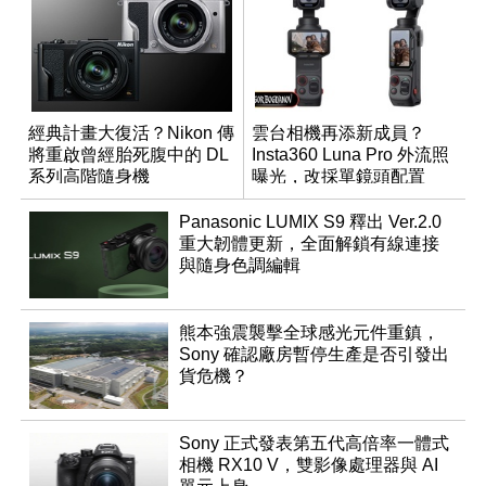
經典計畫大復活？Nikon 傳
雲台相機再添新成員？
將重啟曾經胎死腹中的 DL
Insta360 Luna Pro 外流照
系列高階隨身機
曝光，改採單鏡頭配置
Panasonic LUMIX S9 釋出 Ver.2.0
重大韌體更新，全面解鎖有線連接
與隨身色調編輯
熊本強震襲擊全球感光元件重鎮，
Sony 確認廠房暫停生產是否引發出
貨危機？
Sony 正式發表第五代高倍率一體式
相機 RX10 V，雙影像處理器與 AI