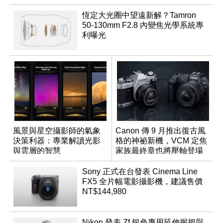
恆定大光圈中望遠新解？Tamron
50-130mm F2.8 內變焦光學系統專
利曝光
風景與星空攝影師的氣象
Canon 傳 9 月推出復古風
決策利器：專業解讀光影
格的神祕新機，VCM 定焦
與雲層的智慧
家族最終章也將壓軸登場
App「Atmos」登場
Sony 正式在台發表 Cinema Line
FX5 全片幅電影攝影機，建議售價
NT$144,980
Nikon 發表 Zf 銀色專用延伸握把與