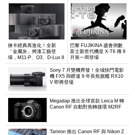
徠卡經典再進化！全新
巴黎 FUJIKINA 盛會倒數
「金屬灰」烤漆工藝登
富士新世代機皇 X-T6 傳 9
場，M11-P、Q3、D-Lux 8
月第一周登場
領銜換裝
Sony 7 月雙機齊發！全域快門電影
機 FX5 與睽違 9 年長焦旗艦 RX10
V 即將登場
Megadap 推出全球首款 Leica M 轉
Canon RF 自動對焦轉接環 M2RF
Tamron 推出 Canon RF 與 Nikon Z