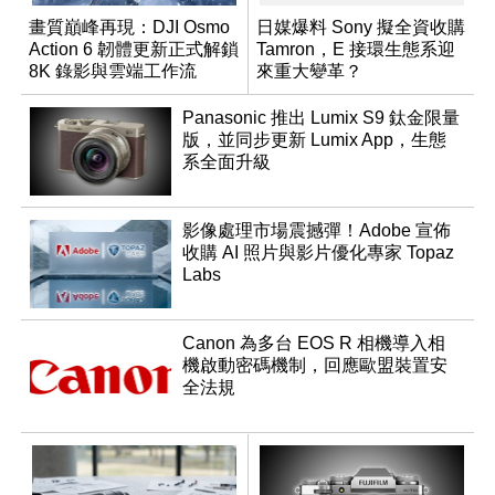
畫質巔峰再現：DJI Osmo
日媒爆料 Sony 擬全資收購
Action 6 韌體更新正式解鎖
Tamron，E 接環生態系迎
8K 錄影與雲端工作流
來重大變革？
Panasonic 推出 Lumix S9 鈦金限量
版，並同步更新 Lumix App，生態
系全面升級
影像處理市場震撼彈！Adobe 宣佈
收購 AI 照片與影片優化專家 Topaz
Labs
Canon 為多台 EOS R 相機導入相
機啟動密碼機制，回應歐盟裝置安
全法規