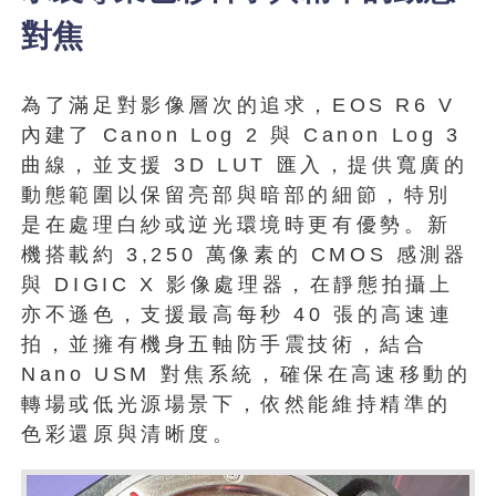
對焦
為了滿足對影像層次的追求，EOS R6 V
內建了 Canon Log 2 與 Canon Log 3
曲線，並支援 3D LUT 匯入，提供寬廣的
動態範圍以保留亮部與暗部的細節，特別
是在處理白紗或逆光環境時更有優勢。新
機搭載約 3,250 萬像素的 CMOS 感測器
與 DIGIC X 影像處理器，在靜態拍攝上
亦不遜色，支援最高每秒 40 張的高速連
拍，並擁有機身五軸防手震技術，結合
Nano USM 對焦系統，確保在高速移動的
轉場或低光源場景下，依然能維持精準的
色彩還原與清晰度。