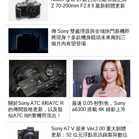
Z 70-200mm F2.8 II 最新韌體更新
傳 Sony 雙處理器與全域快門新機即
將現身？多款機身鏡頭未來兩到三
個月內有望登場
關於Sony A7C II和A7C R
最速 0.05 秒對焦，Sony
的傳聞規格更新，以及疑
a6300 搭載 4K 錄影上市
似A7C II的實機照流出！
Sony A7 V 迎來 Ver.2.00 重大韌體
更新：32 位元浮點音訊錄製與數位