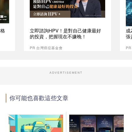
資格
立即諮詢HPV！是對自己健康最好
成
的投資，把握現在不嫌晚！
張
PR 台灣癌症基金會
P
ADVERTISEMENT
你可能也喜歡這些文章