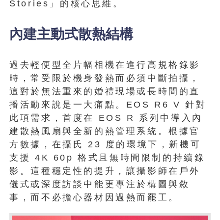
Stories」的核心思維。
內建主動式散熱結構
過去輕便型全片幅相機在進行高規格錄影
時，常受限於機身發熱而必須中斷拍攝，
這對於無法重來的婚禮現場或長時間的直
播活動來說是一大痛點。EOS R6 V 針對
此項需求，首度在 EOS R 系列中導入內
建散熱風扇與全新的熱管理系統。根據官
方數據，在攝氏 23 度的環境下，新機可
支援 4K 60p 格式且無時間限制的持續錄
影。這種穩定性的提升，讓攝影師在戶外
儀式或深度訪談中能更專注於構圖與敘
事，而不必擔心器材因過熱而罷工。