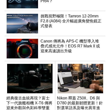
Pro4？
挑戰視野極限！Tamron 12-20mm
F2.8 (A084) 全片幅超廣角變焦鏡正
式發表
Canon 傳將為 APS-C 機型導入堆
疊式感光元件！EOS R7 Mark II 或
迎來高速讀出升級
經典復古血統再現？富士
Nikon 釋蓋 Z50II、D6 與
下一代旗艦相機 X-T6 傳將
D780 的最新韌體更新！針
迎來外觀與色彩科學雙重
對選單語系及曝光異常進