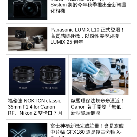
System 將於今年秋季推出全新輕量
化相機
Panasonic LUMIX L10 正式登場！
高質感隨身機，以感性美學迎接
LUMIX 25 週年
福倫達 NOKTON classic
歐盟環保法規步步逼近！
35mm F1.4 for Canon
Canon 著手開發「無氟」
RF、Nikon Z 雙卡口 7 月
新型鏡頭鍍膜
同步登台
富士神祕新機完成註冊！會是旗艦
中片幅 GFX180 還是復古旁軸 X-