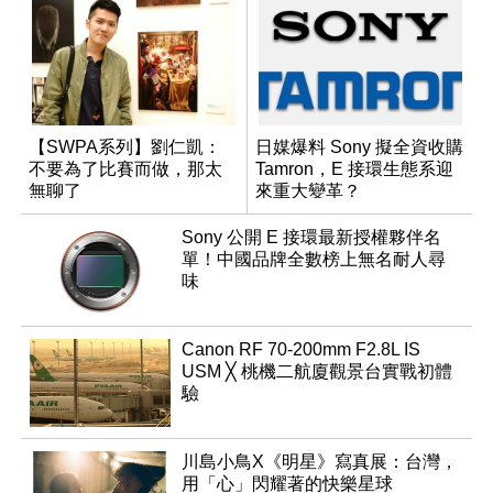
【SWPA系列】劉仁凱：
日媒爆料 Sony 擬全資收購
不要為了比賽而做，那太
Tamron，E 接環生態系迎
無聊了
來重大變革？
Sony 公開 E 接環最新授權夥伴名
單！中國品牌全數榜上無名耐人尋
味
Canon RF 70-200mm F2.8L IS
USM ╳ 桃機二航廈觀景台實戰初體
驗
川島小鳥X《明星》寫真展：台灣，
用「心」閃耀著的快樂星球