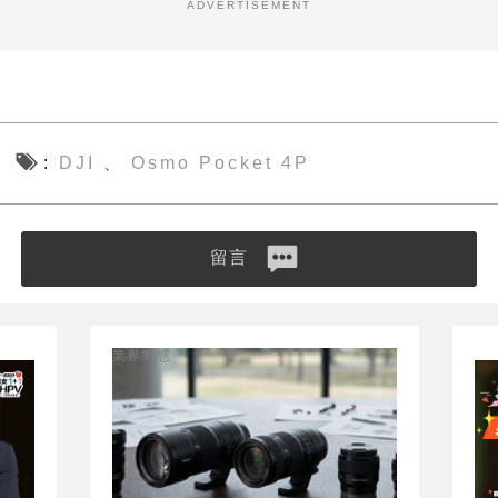
ADVERTISEMENT
DJI
Osmo Pocket 4P
、
留言
業界動態