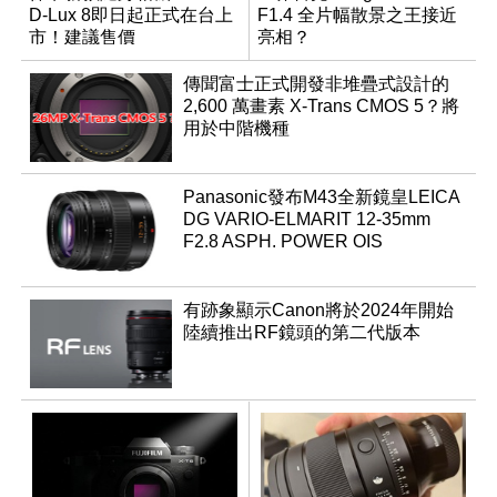
D-Lux 8即日起正式在台上
F1.4 全片幅散景之王接近
市！建議售價
亮相？
NT$58,500。
傳聞富士正式開發非堆疊式設計的
2,600 萬畫素 X-Trans CMOS 5？將
用於中階機種
Panasonic發布M43全新鏡皇LEICA
DG VARIO-ELMARIT 12-35mm
F2.8 ASPH. POWER OIS
有跡象顯示Canon將於2024年開始
陸續推出RF鏡頭的第二代版本