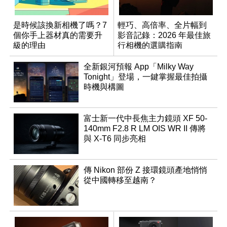
是時候該換新相機了嗎？7
輕巧、高倍率、全片幅到
個你手上器材真的需要升
影音記錄：2026 年最佳旅
級的理由
行相機的選購指南
全新銀河預報 App「Milky Way
Tonight」登場，一鍵掌握最佳拍攝
時機與構圖
富士新一代中長焦主力鏡頭 XF 50-
140mm F2.8 R LM OIS WR II 傳將
與 X-T6 同步亮相
傳 Nikon 部份 Z 接環鏡頭產地悄悄
從中國轉移至越南？