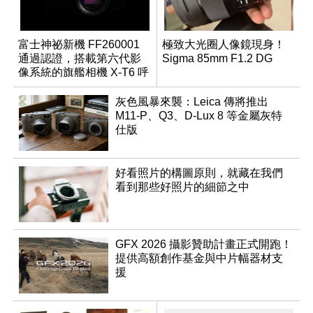
富士神祕新機 FF260001
極致大光圈人像鏡現身！
通過認證，搭載第六代影
Sigma 85mm F1.2 DG
像系統的旗艦相機 X-T6 呼
之欲出？
灰色風暴來襲：Leica 傳將推出
M11-P、Q3、D-Lux 8 等金屬灰特
仕版
好看照片的構圖原則，就藏在我們
看到那些好照片的細節之中
GFX 2026 攝影贊助計畫正式開跑！
提供高額創作基金與中片幅器材支
援