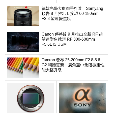
優化
行修復
德韓光學大廠聯手打造！Samyang
預告 8 月推出 L 接環 60-180mm
F2.8 望遠變焦鏡
Canon 傳將於 9 月推出全新 RF 超
望遠變焦鏡頭 RF 300-600mm
F5.6L IS USM
Tamron 發布 25-200mm F2.8-5.6
G2 韌體更新，廣角至中焦段微距性
能大幅升級