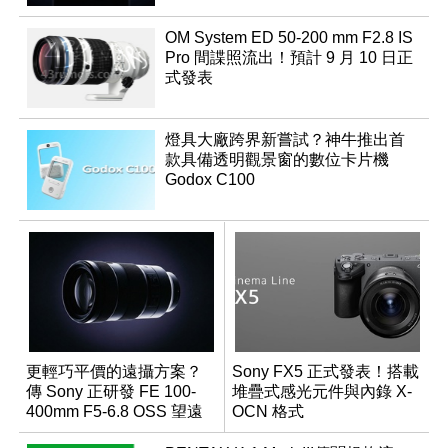
OM System ED 50-200 mm F2.8 IS
Pro 間諜照流出！預計 9 月 10 日正
式發表
燈具大廠跨界新嘗試？神牛推出首
款具備透明觀景窗的數位卡片機
Godox C100
更輕巧平價的遠攝方案？
Sony FX5 正式發表！搭載
傳 Sony 正研發 FE 100-
堆疊式感光元件與內錄 X-
400mm F5-6.8 OSS 望遠
OCN 格式
變焦鏡頭