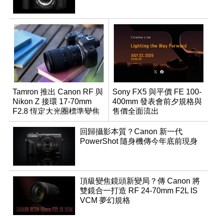
Tamron 推出 Canon RF 與
Sony FX5 與平價 FE 100-
Nikon Z 接環 17-70mm
400mm 發表會前夕規格與
F2.8 恆定大光圈標準變焦
售價全面流出
鏡
回歸攝影本質？Canon 新一代
PowerShot 隨身機傳今年底前現身
頂級變焦鏡頭新變局？傳 Canon 將
雙鏡合一打造 RF 24-70mm F2L IS
VCM 夢幻規格