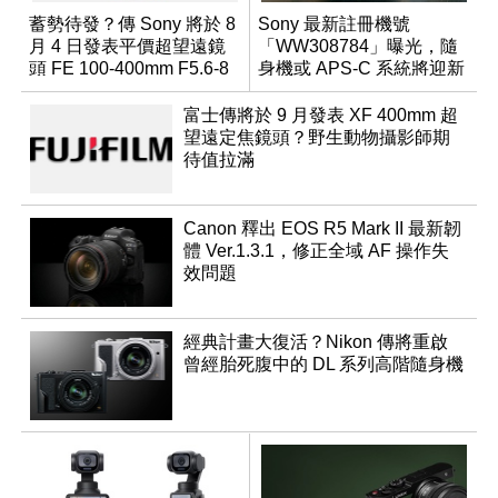
蓄勢待發？傳 Sony 將於 8
Sony 最新註冊機號
月 4 日發表平價超望遠鏡
「WW308784」曝光，隨
頭 FE 100-400mm F5.6-8
身機或 APS-C 系統將迎新
成員？
富士傳將於 9 月發表 XF 400mm 超
望遠定焦鏡頭？野生動物攝影師期
待值拉滿
Canon 釋出 EOS R5 Mark II 最新韌
體 Ver.1.3.1，修正全域 AF 操作失
效問題
經典計畫大復活？Nikon 傳將重啟
曾經胎死腹中的 DL 系列高階隨身機