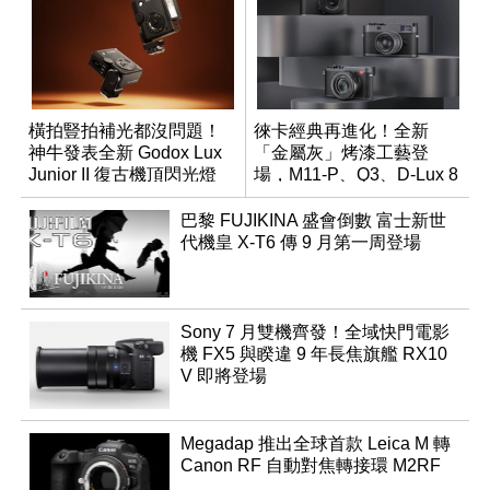
橫拍豎拍補光都沒問題！
徠卡經典再進化！全新
神牛發表全新 Godox Lux
「金屬灰」烤漆工藝登
Junior II 復古機頂閃光燈
場，M11-P、Q3、D-Lux 8
領銜換裝
巴黎 FUJIKINA 盛會倒數 富士新世
代機皇 X-T6 傳 9 月第一周登場
Sony 7 月雙機齊發！全域快門電影
機 FX5 與睽違 9 年長焦旗艦 RX10
V 即將登場
Megadap 推出全球首款 Leica M 轉
Canon RF 自動對焦轉接環 M2RF