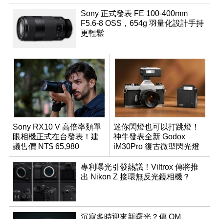
Sony 正式發表 FE 100-400mm
F5.6-8 OSS，654g 羽量化設計手持
更輕鬆
Sony RX10 V 高倍率類單
迷你閃燈也可以打跳燈！
眼相機正式在台發表！建
神牛發表全新 Godox
議售價 NT$ 65,980
iM30Pro 復古微型閃光燈
專利曝光引發熱議！Viltrox 傳將推
出 Nikon Z 接環無反光鏡相機？
沉寂多時迎來新曙光？傳 OM