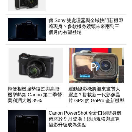
傳 Sony 雙處理器與全域快門新機即
將現身？多款機身鏡頭未來兩到三
個月內有望登場
輕便相機強勢復甦與高階
運動攝影機將迎來畫質大
機型熱銷 Canon 第二季營
躍進？搭載新一代影像晶
業利潤大增 35%
片 GP3 的 GoPro 全新機型
間諜照曝光
Canon PowerShot 全新口袋隨身機
傳將於 9 月登場！鏡頭規格與運算
攝影升級成為焦點