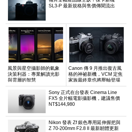
SL3-P 最新規格與售價傳聞流出
風景與星空攝影師的氣象
Canon 傳 9 月推出復古風
決策利器：專業解讀光影
格的神祕新機，VCM 定焦
與雲層的智慧
家族最終章也將壓軸登場
App「Atmos」登場
Sony 正式在台發表 Cinema Line
FX5 全片幅電影攝影機，建議售價
NT$144,980
Nikon 發表 Zf 銀色專用延伸握把與
Z 70-200mm F2.8 II 最新韌體更新