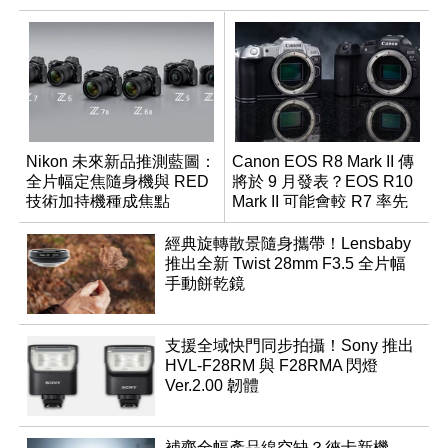
Nikon 未來新品推測藍圖：
Canon EOS R8 Mark II 傳
全片幅定焦隨身機與 RED
將於 9 月發表？EOS R10
技術加持機種成焦點
Mark II 可能會較 R7 率先
推出
經典旋轉散景隨身攜帶！Lensbaby
推出全新 Twist 28mm F3.5 全片幅
手動餅乾鏡
支援全域快門同步拍攝！Sony 推出
HVL-F28RM 與 F28RMA 閃燈
Ver.2.00 韌體
補齊全幅產品線空缺？徠卡新機