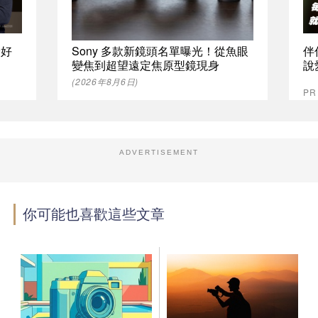
最好
Sony 多款新鏡頭名單曝光！從魚眼
伴
變焦到超望遠定焦原型鏡現身
說
(2026年8月6日)
P
ADVERTISEMENT
你可能也喜歡這些文章