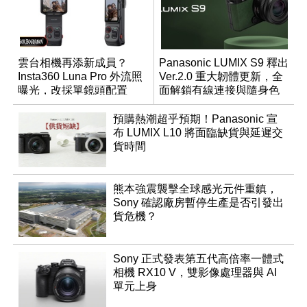
雲台相機再添新成員？
Panasonic LUMIX S9 釋出
Insta360 Luna Pro 外流照
Ver.2.0 重大韌體更新，全
曝光，改採單鏡頭配置
面解鎖有線連接與隨身色
調編輯
預購熱潮超乎預期！Panasonic 宣
布 LUMIX L10 將面臨缺貨與延遲交
貨時間
熊本強震襲擊全球感光元件重鎮，
Sony 確認廠房暫停生產是否引發出
貨危機？
Sony 正式發表第五代高倍率一體式
相機 RX10 V，雙影像處理器與 AI
單元上身