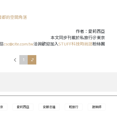
首都的空間角落
作者：愛莉西亞
本文同步刊載於私旅行＠東京
信
csc@cite.com.tw
洽詢歡迎加入
STUFF科技時尚誌
粉絲團
1
2
京
愛莉西亞
安藤忠雄
輕旅行
建築師