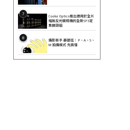
7
Cooke Optics推出適用於全片
幅無反光鏡相機的全新SP3定
焦鏡頭組
8
攝影新手 基礎班： P、A、S、
M 拍攝模式 先搞懂