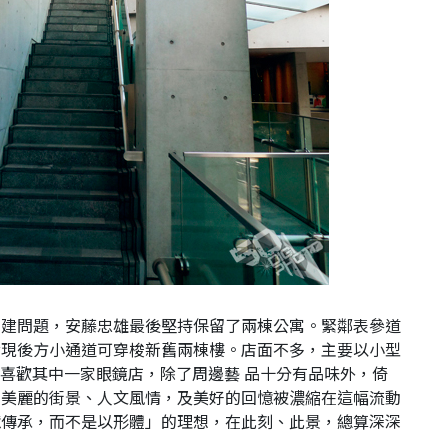
拆建問題，安藤忠雄最後堅持保留了兩棟公寓。緊鄰表參道
發現後方小通道可穿梭新舊兩棟樓。店面不多，主要以小型
我特別喜歡其中一家眼鏡店，除了周邊藝 品十分有品味外，倚
，美麗的街景、人文風情，及美好的回憶被濃縮在這幅流動
憶傳承，而不是以形體」的理想，在此刻、此景，總算深深