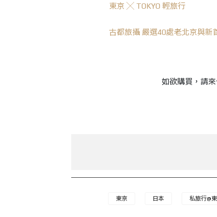
東京 ╳ TOKYO 輕旅行
古都旅攝 嚴選40處老北京與新
如欲購買，請來
東京
日本
私旅行@東