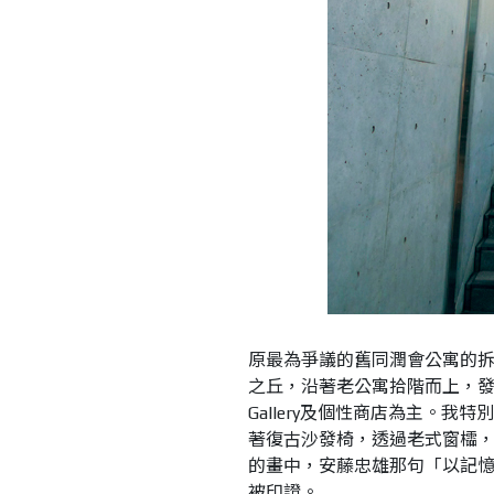
原最為爭議的舊同潤會公寓的
之丘，沿著老公寓拾階而上，
Gallery及個性商店為主。
著復古沙發椅，透過老式窗櫺
的畫中，安藤忠雄那句「以記
被印證。