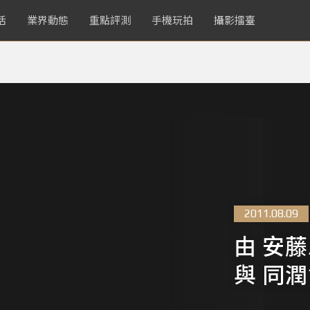
活
業界動態
重點評測
手機玩拍
攝影擂臺
2011.08.09
由 安
與 同