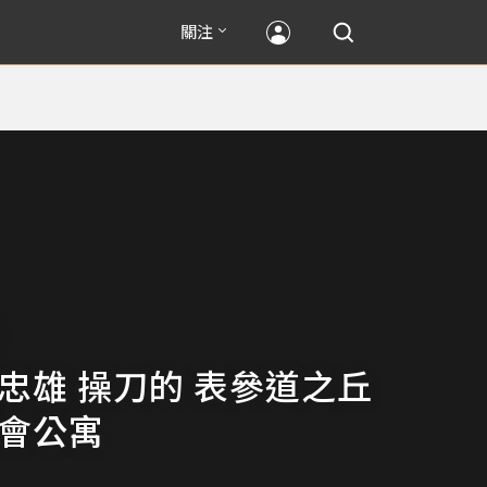
關注
藤忠雄 操刀的 表參道之丘
潤會公寓