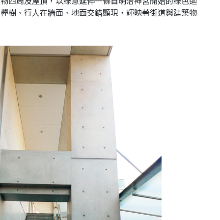
築物四周及屋頂，以綠意延伸一條自明治神宮開始的綠色迴
，櫸樹、行人在牆面、地面交錯顯現，輝映著街道與建築物