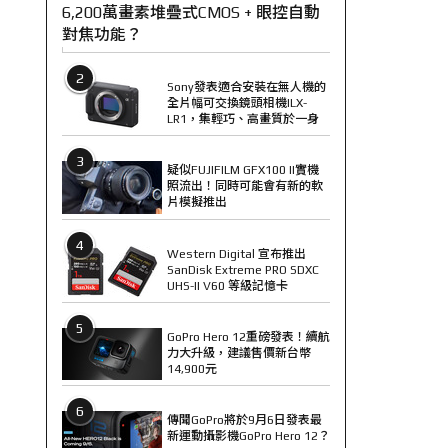
6,200萬畫素堆疊式CMOS + 眼控自動
對焦功能？
2
Sony發表適合安裝在無人機的
全片幅可交換鏡頭相機ILX-
LR1，集輕巧、高畫質於一身
3
疑似FUJIFILM GFX100 II實機
照流出！同時可能會有新的軟
片模擬推出
4
Western Digital 宣布推出
SanDisk Extreme PRO SDXC
UHS-II V60 等級記憶卡
5
GoPro Hero 12重磅發表！續航
力大升級，建議售價新台幣
14,900元
6
傳聞GoPro將於9月6日發表最
新運動攝影機GoPro Hero 12？