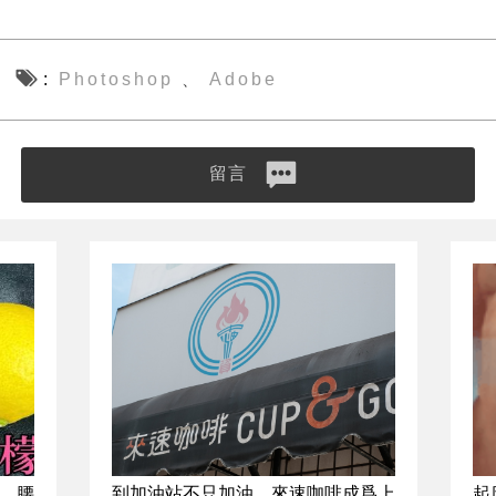
Photoshop
Adobe
、
留言
，腰
到加油站不只加油 來速咖啡成爲上
起