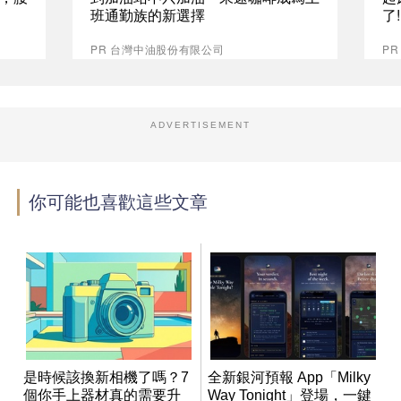
班通勤族的新選擇
了
PR 台灣中油股份有限公司
PR
ADVERTISEMENT
你可能也喜歡這些文章
是時候該換新相機了嗎？7
全新銀河預報 App「Milky
個你手上器材真的需要升
Way Tonight」登場，一鍵