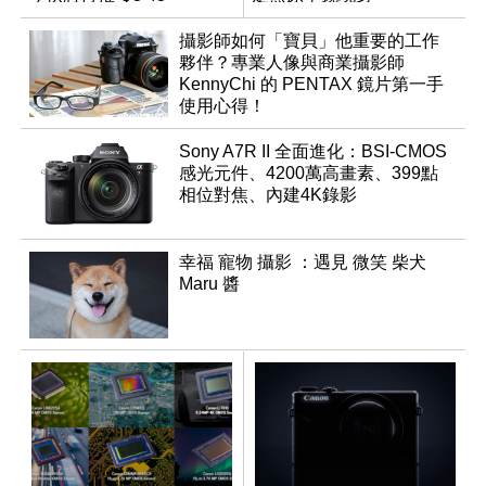
Monochrom
攝影師如何「寶貝」他重要的工作
夥伴？專業人像與商業攝影師
KennyChi 的 PENTAX 鏡片第一手
使用心得！
Sony A7R II 全面進化：BSI-CMOS
感光元件、4200萬高畫素、399點
相位對焦、內建4K錄影
幸福 寵物 攝影 ：遇見 微笑 柴犬
Maru 醬