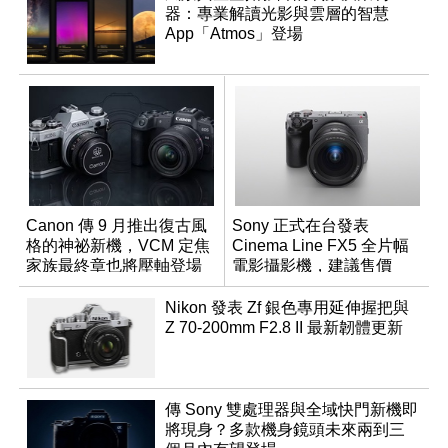
器：專業解讀光影與雲層的智慧
App「Atmos」登場
Canon 傳 9 月推出復古風
Sony 正式在台發表
格的神祕新機，VCM 定焦
Cinema Line FX5 全片幅
家族最終章也將壓軸登場
電影攝影機，建議售價
NT$144,980
Nikon 發表 Zf 銀色專用延伸握把與
Z 70-200mm F2.8 II 最新韌體更新
傳 Sony 雙處理器與全域快門新機即
將現身？多款機身鏡頭未來兩到三