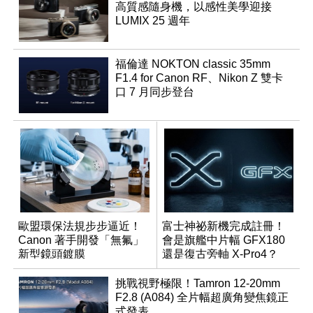
高質感隨身機，以感性美學迎接
LUMIX 25 週年
福倫達 NOKTON classic 35mm
F1.4 for Canon RF、Nikon Z 雙卡
口 7 月同步登台
歐盟環保法規步步逼近！
富士神祕新機完成註冊！
Canon 著手開發「無氟」
會是旗艦中片幅 GFX180
新型鏡頭鍍膜
還是復古旁軸 X-Pro4？
挑戰視野極限！Tamron 12-20mm
F2.8 (A084) 全片幅超廣角變焦鏡正
式發表