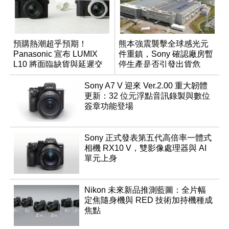
預購熱潮超乎預期！
熊本強震襲擊全球感光元
Panasonic 宣布 LUMIX
件重鎮，Sony 確認廠房暫
L10 將面臨缺貨與延遲交
停生產是否引發出貨危
貨時間
機？
Sony A7 V 迎來 Ver.2.00 重大韌體
更新：32 位元浮點音訊錄製與數位
簽章功能登場
Sony 正式發表第五代高倍率一體式
相機 RX10 V，雙影像處理器與 AI
單元上身
Nikon 未來新品推測藍圖：全片幅
定焦隨身機與 RED 技術加持機種成
焦點