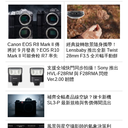
Canon EOS R8 Mark II 傳
經典旋轉散景隨身攜帶！
將於 9 月發表？EOS R10
Lensbaby 推出全新 Twist
Mark II 可能會較 R7 率先
28mm F3.5 全片幅手動餅
推出
乾鏡
支援全域快門同步拍攝！Sony 推出
HVL-F28RM 與 F28RMA 閃燈
Ver.2.00 韌體
補齊全幅產品線空缺？徠卡新機
SL3-P 最新規格與售價傳聞流出
風景與星空攝影師的氣象決策利