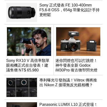
Sony 正式發表 FE 100-400mm
F5.6-8 OSS，654g 羽量化設計手持
更輕鬆
Sony RX10 V 高倍率類單
迷你閃燈也可以打跳燈！
眼相機正式在台發表！建
神牛發表全新 Godox
議售價 NT$ 65,980
iM30Pro 復古微型閃光燈
專利曝光引發熱議！Viltrox 傳將推
出 Nikon Z 接環無反光鏡相機？
Panasonic LUMIX L10 正式登場！