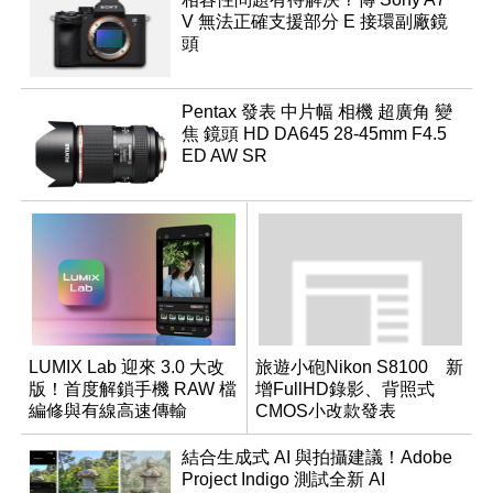
V 無法正確支援部分 E 接環副廠鏡
頭
Pentax 發表 中片幅 相機 超廣角 變
焦 鏡頭 HD DA645 28-45mm F4.5
ED AW SR
LUMIX Lab 迎來 3.0 大改
旅遊小砲Nikon S8100 新
版！首度解鎖手機 RAW 檔
增FullHD錄影、背照式
編修與有線高速傳輸
CMOS小改款發表
結合生成式 AI 與拍攝建議！Adobe
Project Indigo 測試全新 AI