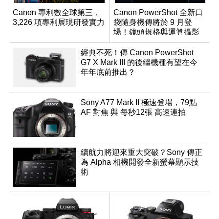
Canon 專利數全球第三，
Canon PowerShot 全新口
3,226 項專利展現研發實力
袋隨身機傳將於 9 月登
場！鏡頭規格與運算攝影
升級成為焦點
經典不死！傳 Canon PowerShot
G7 X Mark III 的後繼機種有望在今
年年底前推出？
Sony A77 Mark II 極速登場，79點
AF 對焦 與 每秒12張 高速連拍
續航力將迎來重大突破？Sony 傳正
為 Alpha 相機開發全新螢幕顯示技
術