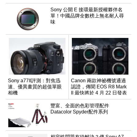
Sony 公開 E 接環最新授權夥伴名
單！中國品牌全數榜上無名耐人尋
味
Sony a77II評測：對焦迅
Canon 兩款神祕機號通過
速、優異畫質的超值單眼
認證，傳聞 EOS R8 Mark
相機
II 最快將於 4 月 22 日發表
豐富、全面的色彩管理配件
Datacolor Spyder配件系列
相容性問題有待解決？傳 Sony A7