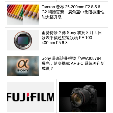
變焦鏡
Tamron 發布 25-200mm F2.8-5.6
G2 韌體更新，廣角至中焦段微距性
能大幅升級
蓄勢待發？傳 Sony 將於 8 月 4 日
發表平價超望遠鏡頭 FE 100-
400mm F5.6-8
Sony 最新註冊機號「WW308784」
曝光，隨身機或 APS-C 系統將迎新
成員？