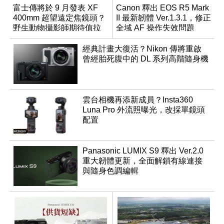
富士傳將於 9 月發表 XF
Canon 釋出 EOS R5 Mark
400mm 超望遠定焦鏡頭？
II 最新韌體 Ver.1.3.1，修正
野生動物攝影師期待值拉
全域 AF 操作失效問題
滿
經典計畫大復活？Nikon 傳將重啟
曾經胎死腹中的 DL 系列高階隨身機
雲台相機再添新成員？Insta360
Luna Pro 外流照曝光，改採單鏡頭
配置
Panasonic LUMIX S9 釋出 Ver.2.0
重大韌體更新，全面解鎖有線連接
與隨身色調編輯