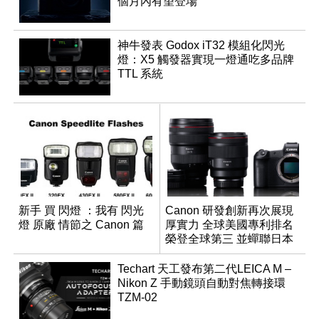
個月內有望登場
神牛發表 Godox iT32 模組化閃光
燈：X5 觸發器實現一燈通吃多品牌
TTL 系統
新手 買 閃燈 ：我有 閃光
Canon 研發創新再次展現
燈 原廠 情節之 Canon 篇
厚實力 全球美國專利排名
榮登全球第三 並蟬聯日本
企業排名榜首
Techart 天工發布第二代LEICA M –
Nikon Z 手動鏡頭自動對焦轉接環
TZM-02