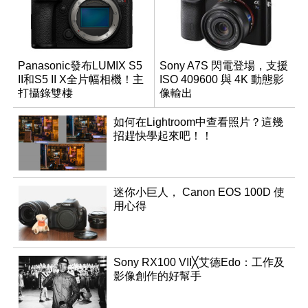
Panasonic發布LUMIX S5
Sony A7S 閃電登場，支援
II和S5 II X全片幅相機！主
ISO 409600 與 4K 動態影
打攝錄雙棲
像輸出
如何在Lightroom中查看照片？這幾
招趕快學起來吧！！
迷你小巨人， Canon EOS 100D 使
用心得
Sony RX100 VII╳艾德Edo：工作及
影像創作的好幫手