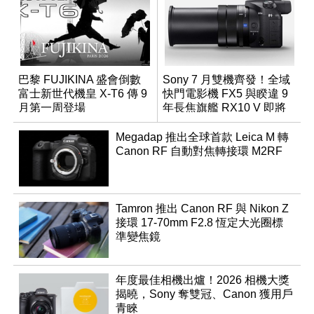
巴黎 FUJIKINA 盛會倒數
Sony 7 月雙機齊發！全域
富士新世代機皇 X-T6 傳 9
快門電影機 FX5 與睽違 9
月第一周登場
年長焦旗艦 RX10 V 即將
登場
Megadap 推出全球首款 Leica M 轉
Canon RF 自動對焦轉接環 M2RF
Tamron 推出 Canon RF 與 Nikon Z
接環 17-70mm F2.8 恆定大光圈標
準變焦鏡
年度最佳相機出爐！2026 相機大獎
揭曉，Sony 奪雙冠、Canon 獲用戶
青睞