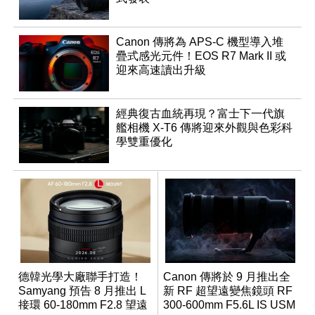
Canon 傳將為 APS-C 機型導入堆
疊式感光元件！EOS R7 Mark II 或
迎來高速讀出升級
經典復古血統再現？富士下一代旗
艦相機 X-T6 傳將迎來外觀與色彩科
學雙重優化
德韓光學大廠聯手打造！
Canon 傳將於 9 月推出全
Samyang 預告 8 月推出 L
新 RF 超望遠變焦鏡頭 RF
接環 60-180mm F2.8 望遠
300-600mm F5.6L IS USM