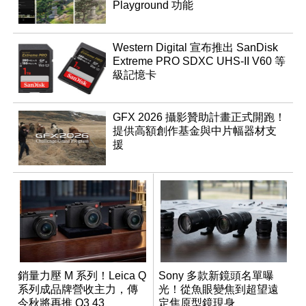
Playground 功能
Western Digital 宣布推出 SanDisk
Extreme PRO SDXC UHS-II V60 等
級記憶卡
GFX 2026 攝影贊助計畫正式開跑！
提供高額創作基金與中片幅器材支
援
銷量力壓 M 系列！Leica Q
Sony 多款新鏡頭名單曝
系列成品牌營收主力，傳
光！從魚眼變焦到超望遠
今秋將再推 Q3 43
定焦原型鏡現身