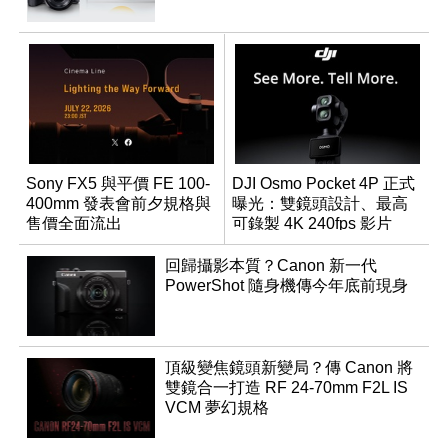
Sony FX5 與平價 FE 100-
DJI Osmo Pocket 4P 正式
400mm 發表會前夕規格與
曝光：雙鏡頭設計、最高
售價全面流出
可錄製 4K 240fps 影片
回歸攝影本質？Canon 新一代
PowerShot 隨身機傳今年底前現身
頂級變焦鏡頭新變局？傳 Canon 將
雙鏡合一打造 RF 24-70mm F2L IS
VCM 夢幻規格