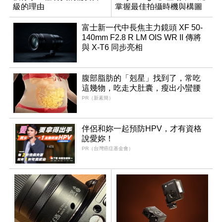
級的理由
掌握最佳拍攝時機與構圖
富士新一代中長焦主力鏡頭 XF 50-
140mm F2.8 R LM OIS WR II 傳將
與 X-T6 同步亮相
腹部脂肪的「剋星」找到了，常吃
這幾物，吃走大肚囊，瘦出小蠻腰
PR（新素簡）
伴侶和妳一起預防HPV，才有資格
說愛妳！
PR（台灣癌症基金會）