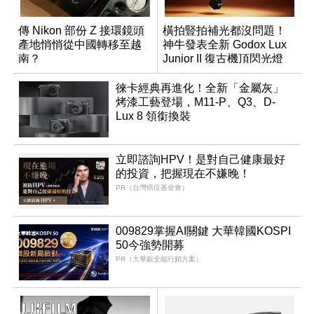
傳 Nikon 部份 Z 接環鏡頭
橫拍豎拍補光都沒問題！
產地悄悄從中國轉移至越
神牛發表全新 Godox Lux
南？
Junior II 復古機頂閃光燈
徠卡經典再進化！全新「金屬灰」
烤漆工藝登場，M11-P、Q3、D-
Lux 8 領銜換裝
立即諮詢HPV！是對自己健康最好
的投資，把握現在不嫌晚！
PR（台灣癌症基金會）
009829掌握AI關鍵 大華韓國KOSPI
50今強勢開募
PR（大華銀全能行銷方案）