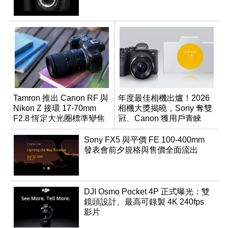
Tamron 推出 Canon RF 與
年度最佳相機出爐！2026
Nikon Z 接環 17-70mm
相機大獎揭曉，Sony 奪雙
F2.8 恆定大光圈標準變焦
冠、Canon 獲用戶青睞
鏡
Sony FX5 與平價 FE 100-400mm
發表會前夕規格與售價全面流出
DJI Osmo Pocket 4P 正式曝光：雙
鏡頭設計、最高可錄製 4K 240fps
影片