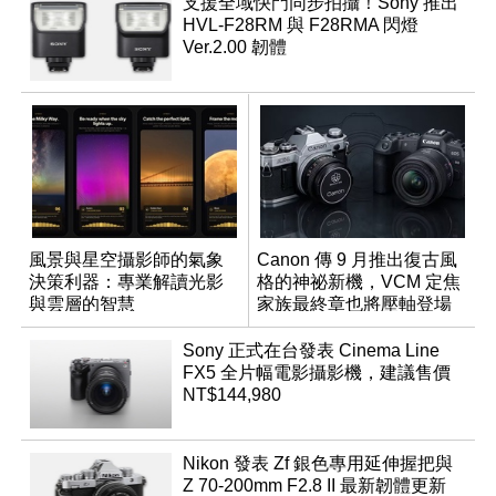
支援全域快門同步拍攝！Sony 推出
HVL-F28RM 與 F28RMA 閃燈
Ver.2.00 韌體
風景與星空攝影師的氣象
Canon 傳 9 月推出復古風
決策利器：專業解讀光影
格的神祕新機，VCM 定焦
與雲層的智慧
家族最終章也將壓軸登場
App「Atmos」登場
Sony 正式在台發表 Cinema Line
FX5 全片幅電影攝影機，建議售價
NT$144,980
Nikon 發表 Zf 銀色專用延伸握把與
Z 70-200mm F2.8 II 最新韌體更新