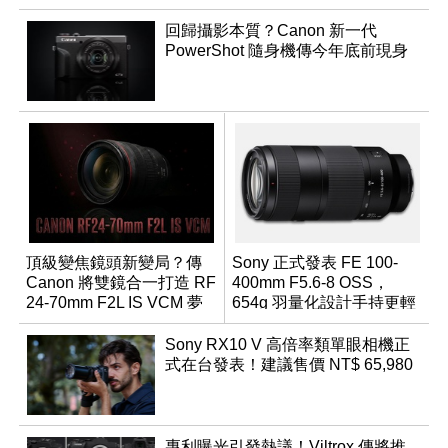
回歸攝影本質？Canon 新一代
PowerShot 隨身機傳今年底前現身
頂級變焦鏡頭新變局？傳
Sony 正式發表 FE 100-
Canon 將雙鏡合一打造 RF
400mm F5.6-8 OSS，
24-70mm F2L IS VCM 夢
654g 羽量化設計手持更輕
幻規格
鬆
Sony RX10 V 高倍率類單眼相機正
式在台發表！建議售價 NT$ 65,980
專利曝光引發熱議！Viltrox 傳將推