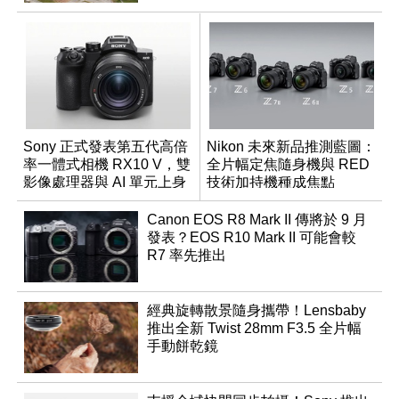
Sony 正式發表第五代高倍
Nikon 未來新品推測藍圖：
率一體式相機 RX10 V，雙
全片幅定焦隨身機與 RED
影像處理器與 AI 單元上身
技術加持機種成焦點
Canon EOS R8 Mark II 傳將於 9 月
發表？EOS R10 Mark II 可能會較
R7 率先推出
經典旋轉散景隨身攜帶！Lensbaby
推出全新 Twist 28mm F3.5 全片幅
手動餅乾鏡