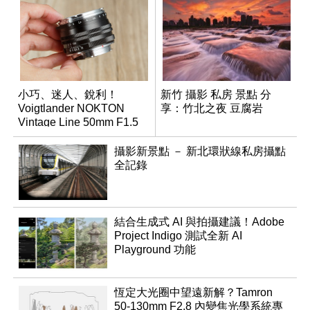
小巧、迷人、銳利！
新竹 攝影 私房 景點 分
Voigtlander NOKTON
享：竹北之夜 豆腐岩
Vintage Line 50mm F1.5
ASPH II
攝影新景點 － 新北環狀線私房攝點
全記錄
結合生成式 AI 與拍攝建議！Adobe
Project Indigo 測試全新 AI
Playground 功能
恆定大光圈中望遠新解？Tamron
50-130mm F2.8 內變焦光學系統專