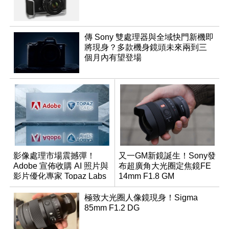
傳 Sony 雙處理器與全域快門新機即
將現身？多款機身鏡頭未來兩到三
個月內有望登場
影像處理市場震撼彈！
又一GM新鏡誕生！Sony發
Adobe 宣佈收購 AI 照片與
布超廣角大光圈定焦鏡FE
影片優化專家 Topaz Labs
14mm F1.8 GM
極致大光圈人像鏡現身！Sigma
85mm F1.2 DG