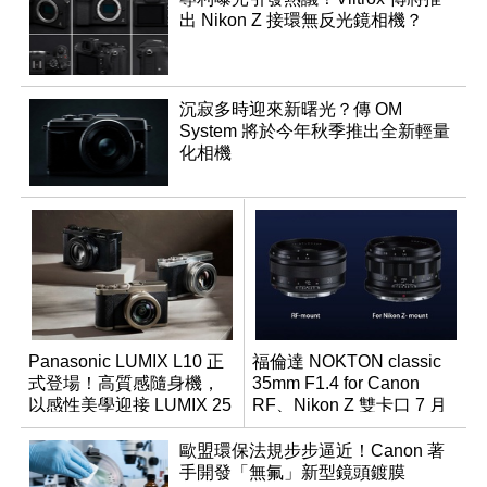
出 Nikon Z 接環無反光鏡相機？
沉寂多時迎來新曙光？傳 OM
System 將於今年秋季推出全新輕量
化相機
Panasonic LUMIX L10 正
福倫達 NOKTON classic
式登場！高質感隨身機，
35mm F1.4 for Canon
以感性美學迎接 LUMIX 25
RF、Nikon Z 雙卡口 7 月
週年
同步登台
歐盟環保法規步步逼近！Canon 著
手開發「無氟」新型鏡頭鍍膜