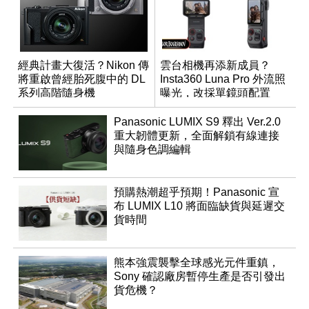
經典計畫大復活？Nikon 傳
雲台相機再添新成員？
將重啟曾經胎死腹中的 DL
Insta360 Luna Pro 外流照
系列高階隨身機
曝光，改採單鏡頭配置
Panasonic LUMIX S9 釋出 Ver.2.0
重大韌體更新，全面解鎖有線連接
與隨身色調編輯
預購熱潮超乎預期！Panasonic 宣
布 LUMIX L10 將面臨缺貨與延遲交
貨時間
熊本強震襲擊全球感光元件重鎮，
Sony 確認廠房暫停生產是否引發出
貨危機？