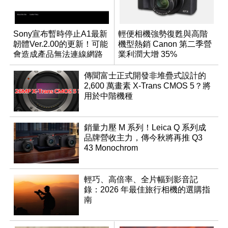
Sony宣布暫時停止A1最新
輕便相機強勢復甦與高階
韌體Ver.2.00的更新！可能
機型熱銷 Canon 第二季營
會造成產品無法連線網路
業利潤大增 35%
傳聞富士正式開發非堆疊式設計的
2,600 萬畫素 X-Trans CMOS 5？將
用於中階機種
銷量力壓 M 系列！Leica Q 系列成
品牌營收主力，傳今秋將再推 Q3
43 Monochrom
輕巧、高倍率、全片幅到影音記
錄：2026 年最佳旅行相機的選購指
南