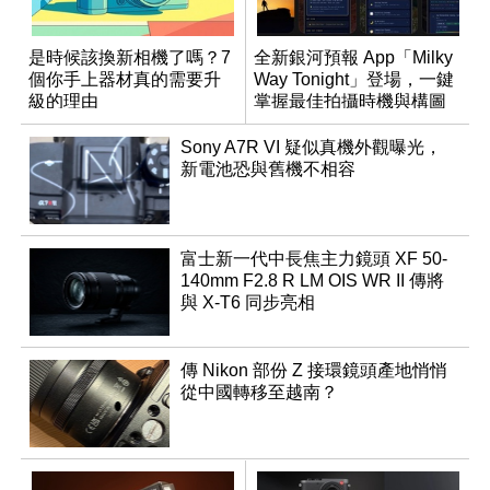
是時候該換新相機了嗎？7
全新銀河預報 App「Milky
個你手上器材真的需要升
Way Tonight」登場，一鍵
級的理由
掌握最佳拍攝時機與構圖
Sony A7R VI 疑似真機外觀曝光，
新電池恐與舊機不相容
富士新一代中長焦主力鏡頭 XF 50-
140mm F2.8 R LM OIS WR II 傳將
與 X-T6 同步亮相
傳 Nikon 部份 Z 接環鏡頭產地悄悄
從中國轉移至越南？