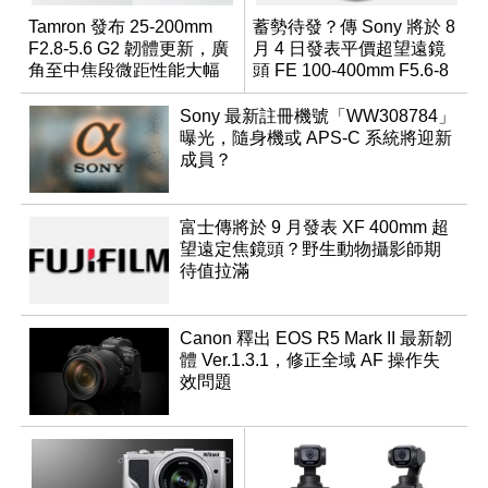
Tamron 發布 25-200mm
蓄勢待發？傳 Sony 將於 8
F2.8-5.6 G2 韌體更新，廣
月 4 日發表平價超望遠鏡
角至中焦段微距性能大幅
頭 FE 100-400mm F5.6-8
升級
Sony 最新註冊機號「WW308784」
曝光，隨身機或 APS-C 系統將迎新
成員？
富士傳將於 9 月發表 XF 400mm 超
望遠定焦鏡頭？野生動物攝影師期
待值拉滿
Canon 釋出 EOS R5 Mark II 最新韌
體 Ver.1.3.1，修正全域 AF 操作失
效問題