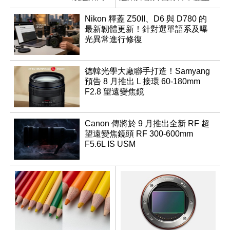
速讀出升級
優化
Nikon 釋蓋 Z50II、D6 與 D780 的
最新韌體更新！針對選單語系及曝
光異常進行修復
德韓光學大廠聯手打造！Samyang
預告 8 月推出 L 接環 60-180mm
F2.8 望遠變焦鏡
Canon 傳將於 9 月推出全新 RF 超
望遠變焦鏡頭 RF 300-600mm
F5.6L IS USM