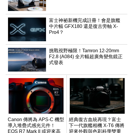
富士神祕新機完成註冊！會是旗艦
中片幅 GFX180 還是復古旁軸 X-
Pro4？
挑戰視野極限！Tamron 12-20mm
F2.8 (A084) 全片幅超廣角變焦鏡正
式發表
Canon 傳將為 APS-C 機型
經典復古血統再現？富士
導入堆疊式感光元件！
下一代旗艦相機 X-T6 傳將
EOS R7 Mark II 或迎來高
迎來外觀與色彩科學雙重