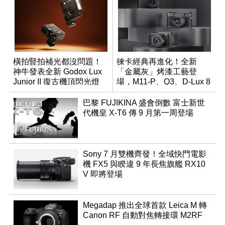
橫拍豎拍補光都沒問題！
徠卡經典再進化！全新
神牛發表全新 Godox Lux
「金屬灰」烤漆工藝登
Junior II 復古機頂閃光燈
場，M11-P、Q3、D-Lux 8
領銜換裝
巴黎 FUJIKINA 盛會倒數 富士新世
代機皇 X-T6 傳 9 月第一周登場
Sony 7 月雙機齊發！全域快門電影
機 FX5 與睽違 9 年長焦旗艦 RX10
V 即將登場
Megadap 推出全球首款 Leica M 轉
Canon RF 自動對焦轉接環 M2RF