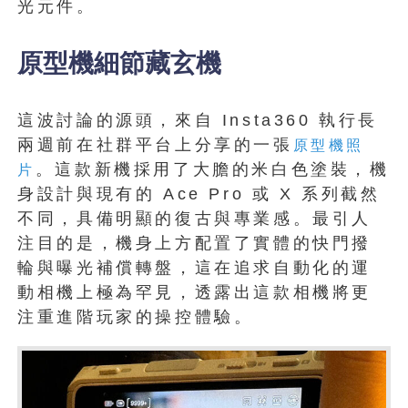
光元件。
原型機細節藏玄機
這波討論的源頭，來自 Insta360 執行長
兩週前在社群平台上分享的一張
原型機照
。這款新機採用了大膽的米白色塗裝，機
片
身設計與現有的 Ace Pro 或 X 系列截然
不同，具備明顯的復古與專業感。最引人
注目的是，機身上方配置了實體的快門撥
輪與曝光補償轉盤，這在追求自動化的運
動相機上極為罕見，透露出這款相機將更
注重進階玩家的操控體驗。