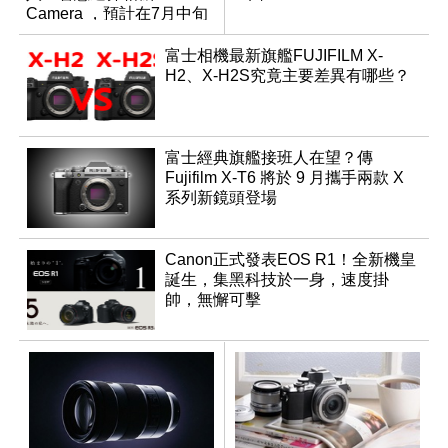
Camera ，預計在7月中旬
開始交貨！
富士相機最新旗艦FUJIFILM X-
H2、X-H2S究竟主要差異有哪些？
富士經典旗艦接班人在望？傳
Fujifilm X-T6 將於 9 月攜手兩款 X
系列新鏡頭登場
Canon正式發表EOS R1！全新機皇
誕生，集黑科技於一身，速度掛
帥，無懈可擊