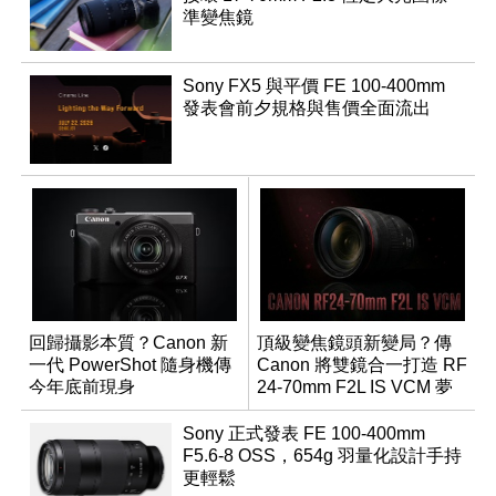
準變焦鏡
Sony FX5 與平價 FE 100-400mm
發表會前夕規格與售價全面流出
回歸攝影本質？Canon 新
頂級變焦鏡頭新變局？傳
一代 PowerShot 隨身機傳
Canon 將雙鏡合一打造 RF
今年底前現身
24-70mm F2L IS VCM 夢
幻規格
Sony 正式發表 FE 100-400mm
F5.6-8 OSS，654g 羽量化設計手持
更輕鬆