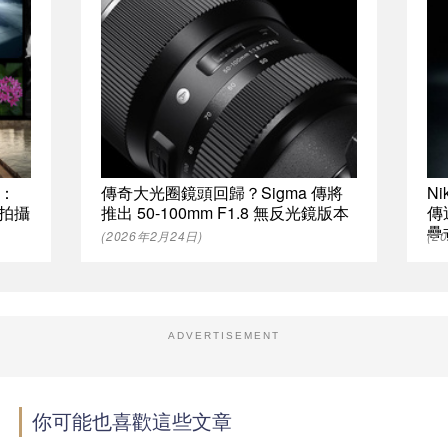
式：
傳奇大光圈鏡頭回歸？Sigma 傳將
N
控拍攝
推出 50-100mm F1.8 無反光鏡版本
傳
疊
(2026年2月24日)
(2
ADVERTISEMENT
你可能也喜歡這些文章