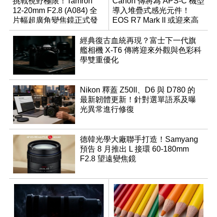
挑戰視野極限！Tamron
Canon 傳將為 APS-C 機型
12-20mm F2.8 (A084) 全
導入堆疊式感光元件！
片幅超廣角變焦鏡正式發
EOS R7 Mark II 或迎來高
表
速讀出升級
經典復古血統再現？富士下一代旗
艦相機 X-T6 傳將迎來外觀與色彩科
學雙重優化
Nikon 釋蓋 Z50II、D6 與 D780 的
最新韌體更新！針對選單語系及曝
光異常進行修復
德韓光學大廠聯手打造！Samyang
預告 8 月推出 L 接環 60-180mm
F2.8 望遠變焦鏡