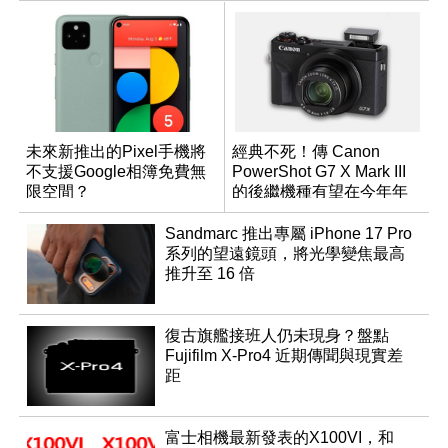
未來新推出的Pixel手機將
經典不死！傳 Canon
不支援Google相簿免費無
PowerShot G7 X Mark III
限空間？
的後繼機種有望在今年年
底前推出？
Sandmarc 推出專屬 iPhone 17 Pro
系列的望遠鏡頭，將光學變焦最高
推升至 16 倍
復古旗艦接班人仍未現身？盤點
Fujifilm X-Pro4 近期傳聞與現實差
距
富士相機最新發表的X100VI，和