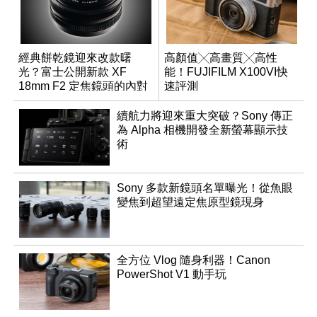
經典餅乾鏡迎來改款曙
高顏值╳高畫質╳高性
光？富士公開新款 XF
能！FUJIFILM X100VI快
18mm F2 定焦鏡頭的內對
速評測
焦專利
續航力將迎來重大突破？Sony 傳正
為 Alpha 相機開發全新螢幕顯示技
術
Sony 多款新鏡頭名單曝光！從魚眼
變焦到超望遠定焦原型鏡現身
全方位 Vlog 隨身利器！Canon
PowerShot V1 動手玩