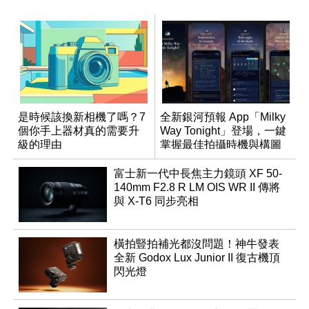
是時候該換新相機了嗎？7
全新銀河預報 App「Milky
個你手上器材真的需要升
Way Tonight」登場，一鍵
級的理由
掌握最佳拍攝時機與構圖
富士新一代中長焦主力鏡頭 XF 50-
140mm F2.8 R LM OIS WR II 傳將
與 X-T6 同步亮相
橫拍豎拍補光都沒問題！神牛發表
全新 Godox Lux Junior II 復古機頂
閃光燈