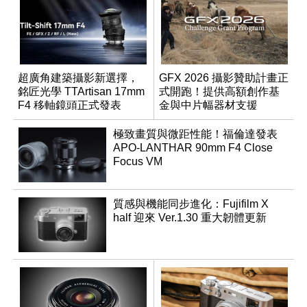
超廣角建築攝影新選擇，
GFX 2026 攝影贊助計畫正
銘匠光學 TTArtisan 17mm
式開跑！提供高額創作基
F4 移軸鏡頭正式發表
金與中片幅器材支援
極致畫質與微距性能！福倫達發表
APO-LANTHAR 90mm F4 Close
Focus VM
質感與機能同步進化：Fujifilm X
half 迎來 Ver.1.30 重大韌體更新