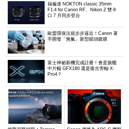
福倫達 NOKTON classic 35mm
F1.4 for Canon RF、Nikon Z 雙卡
口 7 月同步登台
歐盟環保法規步步逼近！Canon 著
手開發「無氟」新型鏡頭鍍膜
富士神祕新機完成註冊！會是旗艦
中片幅 GFX180 還是復古旁軸 X-
Pro4？