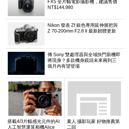
FX5 全片幅電影攝影機，建議售價
NT$144,980
Nikon 發表 Zf 銀色專用延伸握把與
Z 70-200mm F2.8 II 最新韌體更新
傳 Sony 雙處理器與全域快門新機即
將現身？多款機身鏡頭未來兩到三
個月內有望登場
搭載4/3片幅感光元件的AI
素人 攝影玩家 好物推薦第
人工智慧運算相機Alice
二回