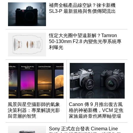
補齊全幅產品線空缺？徠卡新機
SL3-P 最新規格與售價傳聞流出
恆定大光圈中望遠新解？Tamron
50-130mm F2.8 內變焦光學系統專
利曝光
風景與星空攝影師的氣象
Canon 傳 9 月推出復古風
決策利器：專業解讀光影
格的神祕新機，VCM 定焦
與雲層的智慧
家族最終章也將壓軸登場
App「Atmos」登場
Sony 正式在台發表 Cinema Line