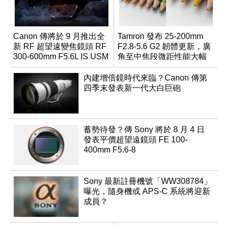
Canon 傳將於 9 月推出全
Tamron 發布 25-200mm
新 RF 超望遠變焦鏡頭 RF
F2.8-5.6 G2 韌體更新，廣
300-600mm F5.6L IS USM
角至中焦段微距性能大幅
升級
內建增倍鏡時代來臨？Canon 傳第
四季末發表新一代大白巨砲
蓄勢待發？傳 Sony 將於 8 月 4 日
發表平價超望遠鏡頭 FE 100-
400mm F5.6-8
Sony 最新註冊機號「WW308784」
曝光，隨身機或 APS-C 系統將迎新
成員？