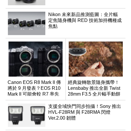
Nikon 未來新品推測藍圖：全片幅
定焦隨身機與 RED 技術加持機種成
焦點
Canon EOS R8 Mark II 傳
經典旋轉散景隨身攜帶！
將於 9 月發表？EOS R10
Lensbaby 推出全新 Twist
Mark II 可能會較 R7 率先
28mm F3.5 全片幅手動餅
推出
乾鏡
支援全域快門同步拍攝！Sony 推出
HVL-F28RM 與 F28RMA 閃燈
Ver.2.00 韌體