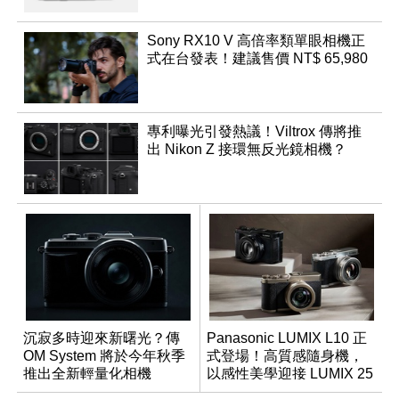
Sony RX10 V 高倍率類單眼相機正
式在台發表！建議售價 NT$ 65,980
專利曝光引發熱議！Viltrox 傳將推
出 Nikon Z 接環無反光鏡相機？
沉寂多時迎來新曙光？傳
Panasonic LUMIX L10 正
OM System 將於今年秋季
式登場！高質感隨身機，
推出全新輕量化相機
以感性美學迎接 LUMIX 25
週年