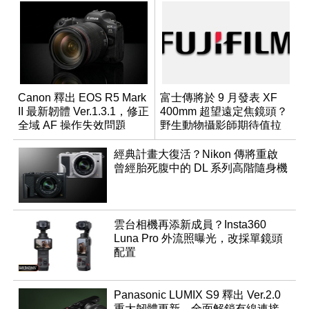
Canon 釋出 EOS R5 Mark
富士傳將於 9 月發表 XF
II 最新韌體 Ver.1.3.1，修正
400mm 超望遠定焦鏡頭？
全域 AF 操作失效問題
野生動物攝影師期待值拉
滿
經典計畫大復活？Nikon 傳將重啟
曾經胎死腹中的 DL 系列高階隨身機
雲台相機再添新成員？Insta360
Luna Pro 外流照曝光，改採單鏡頭
配置
Panasonic LUMIX S9 釋出 Ver.2.0
重大韌體更新，全面解鎖有線連接