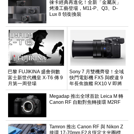
徠卡經典再進化！全新「金屬灰」
烤漆工藝登場，M11-P、Q3、D-
Lux 8 領銜換裝
巴黎 FUJIKINA 盛會倒數
Sony 7 月雙機齊發！全域
富士新世代機皇 X-T6 傳 9
快門電影機 FX5 與睽違 9
月第一周登場
年長焦旗艦 RX10 V 即將
登場
Megadap 推出全球首款 Leica M 轉
Canon RF 自動對焦轉接環 M2RF
Tamron 推出 Canon RF 與 Nikon Z
接環 17-70mm F2.8 恆定大光圈標