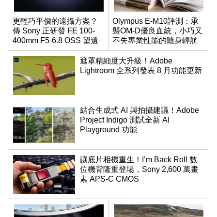
更輕巧平價的遠攝方案？
Olympus E-M10評測：承
傳 Sony 正研發 FE 100-
襲OM-D優良血統，小巧又
400mm F5-6.8 OSS 望遠
不失專業性能的隨身輕航
變焦鏡頭
機
遮罩精細度大升級！Adobe
Lightroom 全系列發表 8 月功能更新
結合生成式 AI 與拍攝建議！Adobe
Project Indigo 測試全新 AI
Playground 功能
讓底片相機重生！I’m Back Roll 數
位機背隆重登場，Sony 2,600 萬畫
素 APS-C CMOS