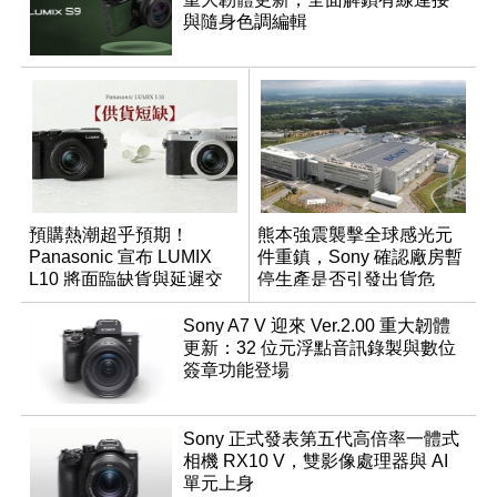
與隨身色調編輯
預購熱潮超乎預期！
熊本強震襲擊全球感光元
Panasonic 宣布 LUMIX
件重鎮，Sony 確認廠房暫
L10 將面臨缺貨與延遲交
停生產是否引發出貨危
貨時間
機？
Sony A7 V 迎來 Ver.2.00 重大韌體
更新：32 位元浮點音訊錄製與數位
簽章功能登場
Sony 正式發表第五代高倍率一體式
相機 RX10 V，雙影像處理器與 AI
單元上身