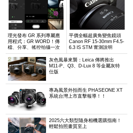
理光發布 GR 系列專屬應
平價全幅超廣角變焦鏡頭
用程式：GR WORD！傳
Canon RF 15-30mm F4.5-
檔、分享、搖控拍攝一次
6.3 IS STM 實測說明
搞定
灰色風暴來襲：Leica 傳將推出
M11-P、Q3、D-Lux 8 等金屬灰特
仕版
專為風景外拍而生 PHASEONE XT
系統台灣上市直擊報導！！
2025六大類型隨身相機選購指南！
輕鬆拍照畫質至上