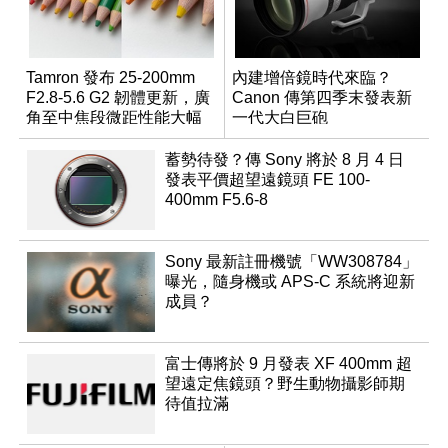
Tamron 發布 25-200mm
內建增倍鏡時代來臨？
F2.8-5.6 G2 韌體更新，廣
Canon 傳第四季末發表新
角至中焦段微距性能大幅
一代大白巨砲
升級
蓄勢待發？傳 Sony 將於 8 月 4 日
發表平價超望遠鏡頭 FE 100-
400mm F5.6-8
Sony 最新註冊機號「WW308784」
曝光，隨身機或 APS-C 系統將迎新
成員？
富士傳將於 9 月發表 XF 400mm 超
望遠定焦鏡頭？野生動物攝影師期
待值拉滿