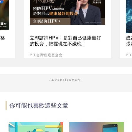
資格
立即諮詢HPV！是對自己健康最好
成
的投資，把握現在不嫌晚！
張
PR 台灣癌症基金會
P
ADVERTISEMENT
你可能也喜歡這些文章