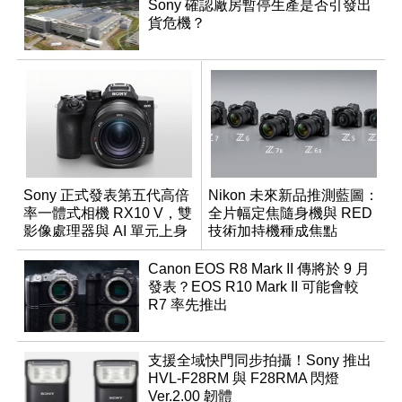
Sony 確認廠房暫停生產是否引發出
貨危機？
Sony 正式發表第五代高倍
Nikon 未來新品推測藍圖：
率一體式相機 RX10 V，雙
全片幅定焦隨身機與 RED
影像處理器與 AI 單元上身
技術加持機種成焦點
Canon EOS R8 Mark II 傳將於 9 月
發表？EOS R10 Mark II 可能會較
R7 率先推出
支援全域快門同步拍攝！Sony 推出
HVL-F28RM 與 F28RMA 閃燈
Ver.2.00 韌體