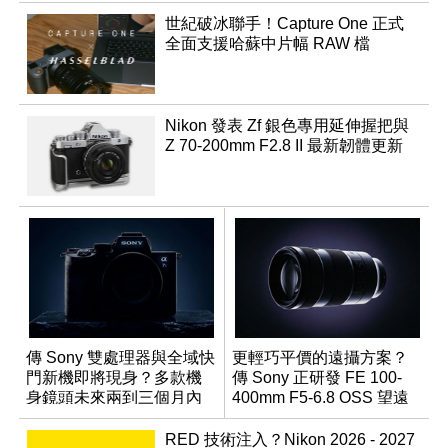
世紀破冰聯手！Capture One 正式
全面支援哈蘇中片幅 RAW 檔
Nikon 發表 Zf 銀色專用延伸握把與
Z 70-200mm F2.8 II 最新韌體更新
傳 Sony 雙處理器與全域快
更輕巧平價的遠攝方案？
門新機即將現身？多款機
傳 Sony 正研發 FE 100-
身鏡頭未來兩到三個月內
400mm F5-6.8 OSS 望遠
有望登場
變焦鏡頭
RED 技術注入？Nikon 2026 - 2027