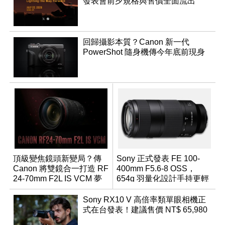
發表會前夕規格與售價全面流出
回歸攝影本質？Canon 新一代
PowerShot 隨身機傳今年底前現身
頂級變焦鏡頭新變局？傳
Sony 正式發表 FE 100-
Canon 將雙鏡合一打造 RF
400mm F5.6-8 OSS，
24-70mm F2L IS VCM 夢
654g 羽量化設計手持更輕
幻規格
鬆
Sony RX10 V 高倍率類單眼相機正
式在台發表！建議售價 NT$ 65,980