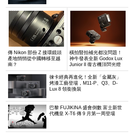
傳 Nikon 部份 Z 接環鏡頭
橫拍豎拍補光都沒問題！
產地悄悄從中國轉移至越
神牛發表全新 Godox Lux
南？
Junior II 復古機頂閃光燈
徠卡經典再進化！全新「金屬灰」
烤漆工藝登場，M11-P、Q3、D-
Lux 8 領銜換裝
巴黎 FUJIKINA 盛會倒數 富士新世
代機皇 X-T6 傳 9 月第一周登場