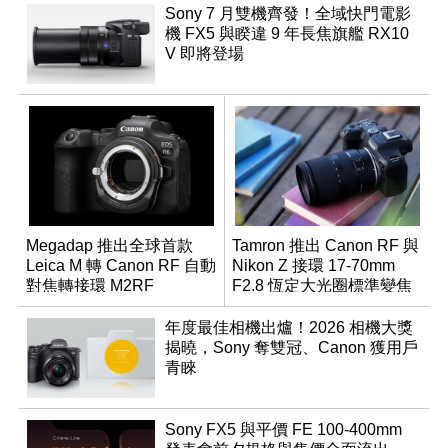
Sony 7 月雙機齊發！全域快門電影
機 FX5 與睽違 9 年長焦旗艦 RX10
V 即將登場
Megadap 推出全球首款
Tamron 推出 Canon RF 與
Leica M 轉 Canon RF 自動
Nikon Z 接環 17-70mm
對焦轉接環 M2RF
F2.8 恆定大光圈標準變焦
鏡
年度最佳相機出爐！2026 相機大獎
揭曉，Sony 奪雙冠、Canon 獲用戶
青睞
Sony FX5 與平價 FE 100-400mm