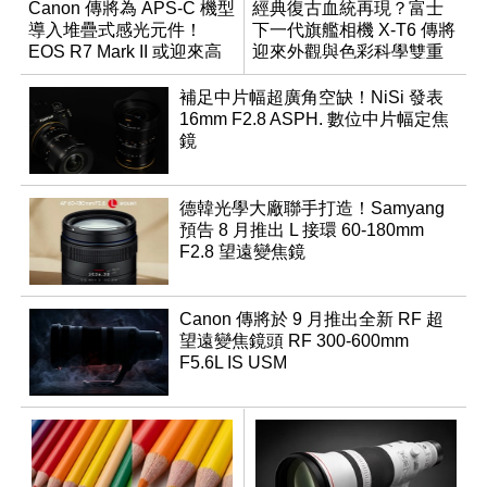
Canon 傳將為 APS-C 機型
經典復古血統再現？富士
導入堆疊式感光元件！
下一代旗艦相機 X-T6 傳將
EOS R7 Mark II 或迎來高
迎來外觀與色彩科學雙重
速讀出升級
優化
補足中片幅超廣角空缺！NiSi 發表
16mm F2.8 ASPH. 數位中片幅定焦
鏡
德韓光學大廠聯手打造！Samyang
預告 8 月推出 L 接環 60-180mm
F2.8 望遠變焦鏡
Canon 傳將於 9 月推出全新 RF 超
望遠變焦鏡頭 RF 300-600mm
F5.6L IS USM