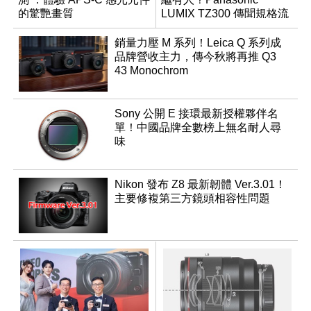
的驚艷畫質
LUMIX TZ300 傳聞規格流
出
銷量力壓 M 系列！Leica Q 系列成
品牌營收主力，傳今秋將再推 Q3
43 Monochrom
Sony 公開 E 接環最新授權夥伴名
單！中國品牌全數榜上無名耐人尋
味
Nikon 發布 Z8 最新韌體 Ver.3.01！
主要修複第三方鏡頭相容性問題