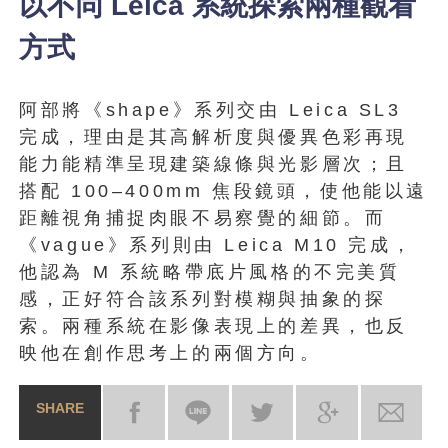
以不同 Leica 系統探索兩種觀看
方式
阿部將《shape》系列交由 Leica SL3
完成，理由是其高解析度與優異色彩再現
能力能精準呈現建築線條與光影層次；且
搭配 100–400mm 焦段鏡頭，使他能以遠
距離視角捕捉肉眼不易察覺的細節。而
《vague》系列則由 Leica M10 完成，
他認為 M 系統略帶底片風格的不完美質
感，正好符合該系列對模糊與抽象的探
索。兩種系統在影像表現上的差異，也反
映他在創作思考上的兩個方向。
SHARE