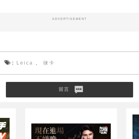
ADVERTISEMENT
Leica
徠卡
、
留言