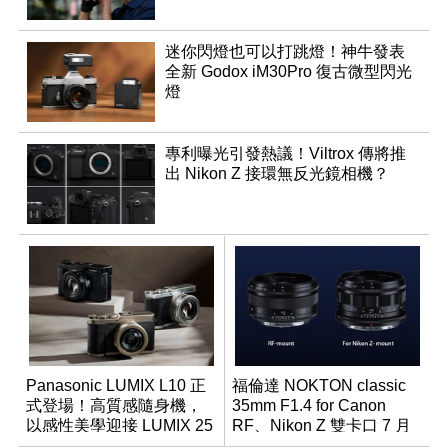
迷你閃燈也可以打跳燈！神牛發表
全新 Godox iM30Pro 復古微型閃光
燈
專利曝光引發熱議！Viltrox 傳將推
出 Nikon Z 接環無反光鏡相機？
Panasonic LUMIX L10 正
福倫達 NOKTON classic
式登場！高質感隨身機，
35mm F1.4 for Canon
以感性美學迎接 LUMIX 25
RF、Nikon Z 雙卡口 7 月
週年
同步登台