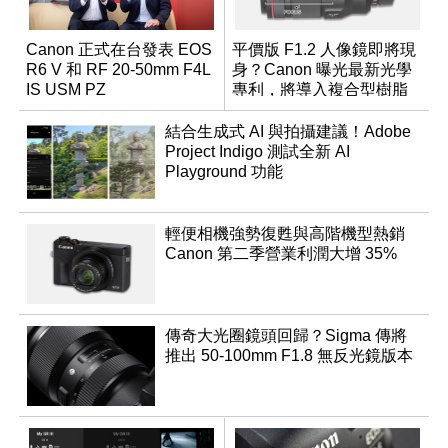
Canon 正式在台發表 EOS
平價版 F1.2 人像鏡即將現
R6 V 和 RF 20-50mm F4L
身？Canon 曝光最新光學
IS USM PZ
專利，將導入複合型樹脂
非球面鏡片
結合生成式 AI 與拍攝建議！Adobe
Project Indigo 測試全新 AI
Playground 功能
輕便相機強勢復甦與高階機型熱銷
Canon 第二季營業利潤大增 35%
傳奇大光圈鏡頭回歸？Sigma 傳將
推出 50-100mm F1.8 無反光鏡版本