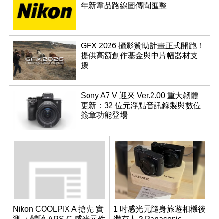
年新韋品路線圖傳聞匯整
GFX 2026 攝影贊助計畫正式開跑！
提供高額創作基金與中片幅器材支
援
Sony A7 V 迎來 Ver.2.00 重大韌體
更新：32 位元浮點音訊錄製與數位
簽章功能登場
Nikon COOLPIX A 搶先 實
1 吋感光元隨身旅遊相機後
測 ：體驗 APS-C 感光元件
繼有人？Panasonic