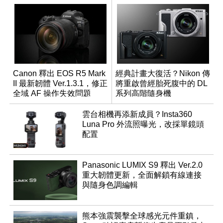
Canon 釋出 EOS R5 Mark
經典計畫大復活？Nikon 傳
II 最新韌體 Ver.1.3.1，修正
將重啟曾經胎死腹中的 DL
全域 AF 操作失效問題
系列高階隨身機
雲台相機再添新成員？Insta360
Luna Pro 外流照曝光，改採單鏡頭
配置
Panasonic LUMIX S9 釋出 Ver.2.0
重大韌體更新，全面解鎖有線連接
與隨身色調編輯
熊本強震襲擊全球感光元件重鎮，