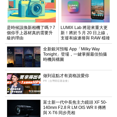
是時候該換新相機了嗎？7
LUMIX Lab 將迎來重大更
個你手上器材真的需要升
新！將於 5 月 20 日上線，
級的理由
支援有線連接與 RAW 檔後
製
全新銀河預報 App「Milky Way
Tonight」登場，一鍵掌握最佳拍攝
時機與構圖
做到這點才有資格說愛你
PR（台灣癌症基金會）
富士新一代中長焦主力鏡頭 XF 50-
140mm F2.8 R LM OIS WR II 傳將
與 X-T6 同步亮相