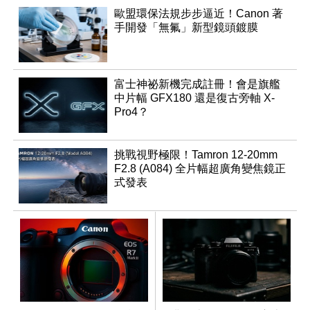
歐盟環保法規步步逼近！Canon 著
手開發「無氟」新型鏡頭鍍膜
富士神祕新機完成註冊！會是旗艦
中片幅 GFX180 還是復古旁軸 X-
Pro4？
挑戰視野極限！Tamron 12-20mm
F2.8 (A084) 全片幅超廣角變焦鏡正
式發表