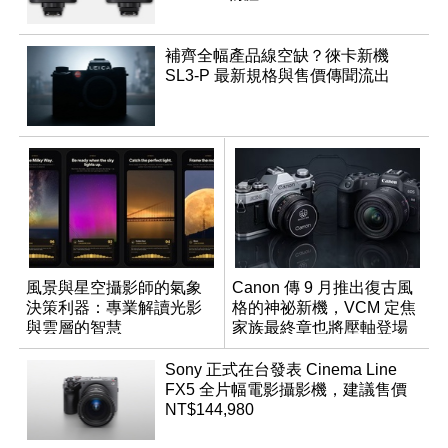
補齊全幅產品線空缺？徠卡新機
SL3-P 最新規格與售價傳聞流出
風景與星空攝影師的氣象
Canon 傳 9 月推出復古風
決策利器：專業解讀光影
格的神祕新機，VCM 定焦
與雲層的智慧
家族最終章也將壓軸登場
App「Atmos」登場
Sony 正式在台發表 Cinema Line
FX5 全片幅電影攝影機，建議售價
NT$144,980