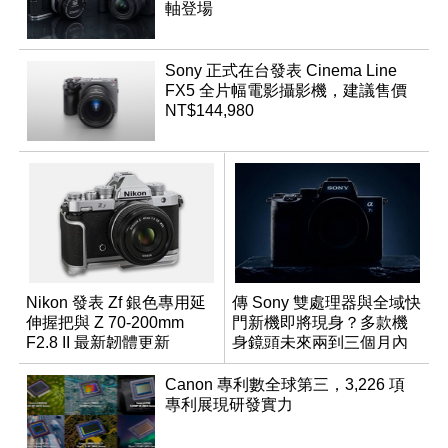
軸登場
Sony 正式在台發表 Cinema Line
FX5 全片幅電影攝影機，建議售價
NT$144,980
Nikon 發表 Zf 銀色專用延
傳 Sony 雙處理器與全域快
伸握把與 Z 70-200mm
門新機即將現身？多款機
F2.8 II 最新韌體更新
身鏡頭未來兩到三個月內
有望登場
Canon 專利數全球第三，3,226 項
專利展現研發實力