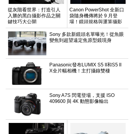
從灰階看世界：打造引人
Canon PowerShot 全新口
入勝的黑白攝影作品之關
袋隨身機傳將於 9 月登
鍵技巧大公開
場！鏡頭規格與運算攝影
升級成為焦點
Sony 多款新鏡頭名單曝光！從魚眼
變焦到超望遠定焦原型鏡現身
Panasonic發布LUMIX S5 II和S5 II
X全片幅相機！主打攝錄雙棲
Sony A7S 閃電登場，支援 ISO
409600 與 4K 動態影像輸出