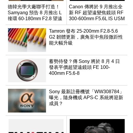
德韓光學大廠聯手打造！
Canon 傳將於 9 月推出全
Samyang 預告 8 月推出 L
新 RF 超望遠變焦鏡頭 RF
接環 60-180mm F2.8 望遠
300-600mm F5.6L IS USM
變焦鏡
Tamron 發布 25-200mm F2.8-5.6
G2 韌體更新，廣角至中焦段微距性
能大幅升級
蓄勢待發？傳 Sony 將於 8 月 4 日
發表平價超望遠鏡頭 FE 100-
400mm F5.6-8
Sony 最新註冊機號「WW308784」
曝光，隨身機或 APS-C 系統將迎新
成員？