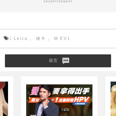
ADVERTISEMENT
Leica
徠卡
M EV1
、
、
留言