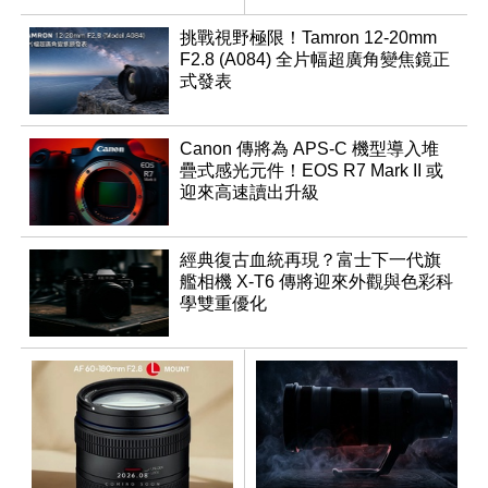
挑戰視野極限！Tamron 12-20mm
F2.8 (A084) 全片幅超廣角變焦鏡正
式發表
Canon 傳將為 APS-C 機型導入堆
疊式感光元件！EOS R7 Mark II 或
迎來高速讀出升級
經典復古血統再現？富士下一代旗
艦相機 X-T6 傳將迎來外觀與色彩科
學雙重優化