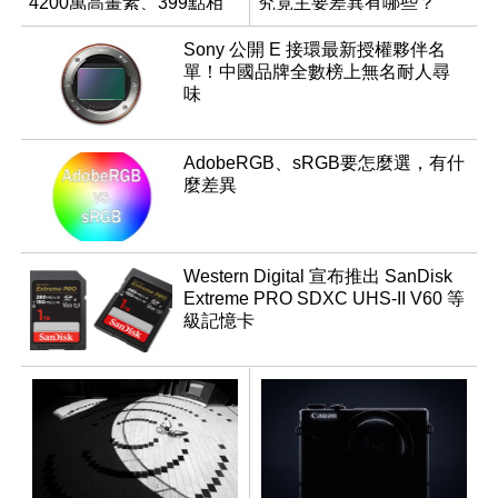
4200萬高畫素、399點相
究竟主要差異有哪些？
位對焦、內建4K錄影
Sony 公開 E 接環最新授權夥伴名
單！中國品牌全數榜上無名耐人尋
味
AdobeRGB、sRGB要怎麼選，有什
麼差異
Western Digital 宣布推出 SanDisk
Extreme PRO SDXC UHS-II V60 等
級記憶卡