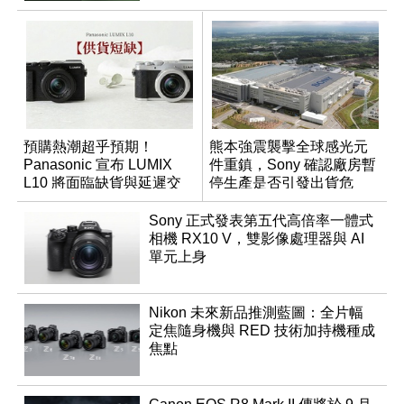
預購熱潮超乎預期！
熊本強震襲擊全球感光元
Panasonic 宣布 LUMIX
件重鎮，Sony 確認廠房暫
L10 將面臨缺貨與延遲交
停生產是否引發出貨危
貨時間
機？
Sony 正式發表第五代高倍率一體式
相機 RX10 V，雙影像處理器與 AI
單元上身
Nikon 未來新品推測藍圖：全片幅
定焦隨身機與 RED 技術加持機種成
焦點