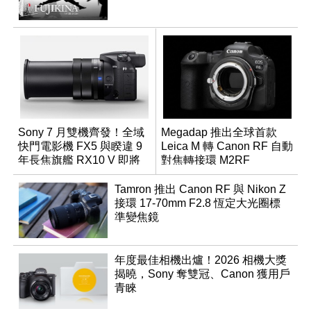
Sony 7 月雙機齊發！全域
Megadap 推出全球首款
快門電影機 FX5 與睽違 9
Leica M 轉 Canon RF 自動
年長焦旗艦 RX10 V 即將
對焦轉接環 M2RF
登場
Tamron 推出 Canon RF 與 Nikon Z
接環 17-70mm F2.8 恆定大光圈標
準變焦鏡
年度最佳相機出爐！2026 相機大獎
揭曉，Sony 奪雙冠、Canon 獲用戶
青睞