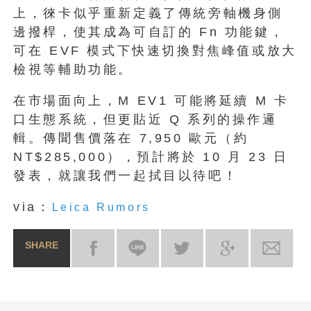
上，徠卡似乎重新定義了傳統旁軸機身側
邊撥桿，使其成為可自訂的 Fn 功能鍵，
可在 EVF 模式下快速切換對焦峰值或放大
檢視等輔助功能。
在市場面向上，M EV1 可能將延續 M 卡
口生態系統，但更貼近 Q 系列的操作邏
輯。傳聞售價落在 7,950 歐元（約
NT$285,000），預計將於 10 月 23 日
發表，就讓我們一起拭目以待吧！
via：
Leica Rumors
SHARE