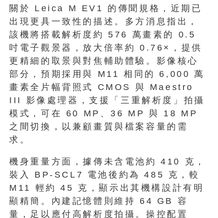
關於 Leica M EV1 的傳聞規格，近期已
出現更具一致性的描述。多方消息指出，
該機將搭載解析度約 576 萬畫素的 0.5
吋電子觀景器，放大倍率約 0.76×，提供
更精細的取景與對焦輔助體驗。影像核心
部分，預期採用與 M11 相同的 6,000 萬
畫素全片幅背照式 CMOS 與 Maestro
III 影像處理器，支援「三重解析度」拍攝
模式，可在 60 MP、36 MP 與 18 MP
之間切換，以兼顧畫質與檔案容量的需
求。
機身重量方面，據傳未含電池約 410 克，
裝入 BP-SCL7 電池後約為 485 克，較
M11 輕約 45 克，顯示出其機構設計有明
顯精簡。內建記憶體則維持 64 GB 容
量，足以應付高解析度拍攝。操控配置