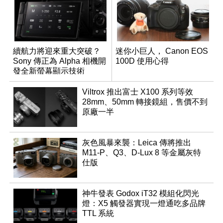
續航力將迎來重大突破？
迷你小巨人， Canon EOS
Sony 傳正為 Alpha 相機開
100D 使用心得
發全新螢幕顯示技術
Viltrox 推出富士 X100 系列等效
28mm、50mm 轉接鏡組，售價不到
原廠一半
灰色風暴來襲：Leica 傳將推出
M11-P、Q3、D-Lux 8 等金屬灰特
仕版
神牛發表 Godox iT32 模組化閃光
燈：X5 觸發器實現一燈通吃多品牌
TTL 系統