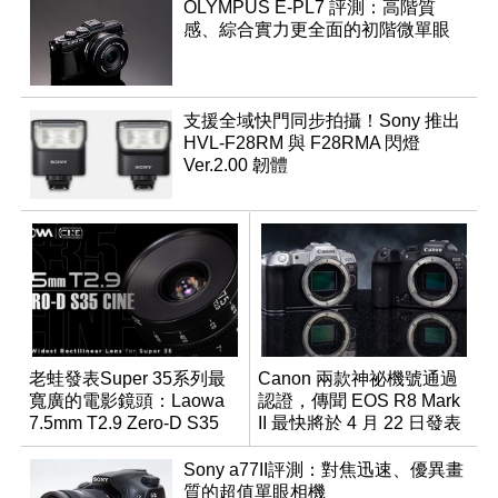
OLYMPUS E-PL7 評測：高階質
感、綜合實力更全面的初階微單眼
支援全域快門同步拍攝！Sony 推出
HVL-F28RM 與 F28RMA 閃燈
Ver.2.00 韌體
老蛙發表Super 35系列最
Canon 兩款神祕機號通過
寬廣的電影鏡頭：Laowa
認證，傳聞 EOS R8 Mark
7.5mm T2.9 Zero-D S35
II 最快將於 4 月 22 日發表
Cine
Sony a77II評測：對焦迅速、優異畫
質的超值單眼相機