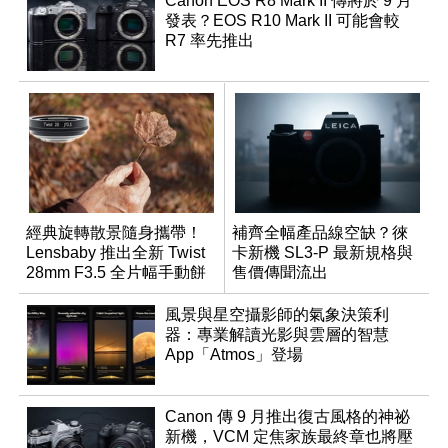
Canon EOS R8 Mark II 傳將於 9 月
發表？EOS R10 Mark II 可能會較
R7 率先推出
經典旋轉散景隨身攜帶！
補齊全幅產品線空缺？徠
Lensbaby 推出全新 Twist
卡新機 SL3-P 最新規格與
28mm F3.5 全片幅手動餅
售價傳聞流出
乾鏡
風景與星空攝影師的氣象決策利
器：專業解讀光影與雲層的智慧
App「Atmos」登場
Canon 傳 9 月推出復古風格的神祕
新機，VCM 定焦家族最終章也將壓