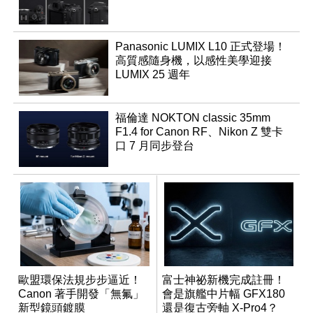
Panasonic LUMIX L10 正式登場！
高質感隨身機，以感性美學迎接
LUMIX 25 週年
福倫達 NOKTON classic 35mm
F1.4 for Canon RF、Nikon Z 雙卡
口 7 月同步登台
歐盟環保法規步步逼近！
富士神祕新機完成註冊！
Canon 著手開發「無氟」
會是旗艦中片幅 GFX180
新型鏡頭鍍膜
還是復古旁軸 X-Pro4？