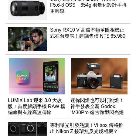
F5.6-8 OSS，654g 羽量化設計手持
更輕鬆
Sony RX10 V 高倍率類單眼相機正
式在台發表！建議售價 NT$ 65,980
LUMIX Lab 迎來 3.0 大改
迷你閃燈也可以打跳燈！
版！首度解鎖手機 RAW 檔
神牛發表全新 Godox
編修與有線高速傳輸
iM30Pro 復古微型閃光燈
專利曝光引發熱議！Viltrox 傳將推
出 Nikon Z 接環無反光鏡相機？