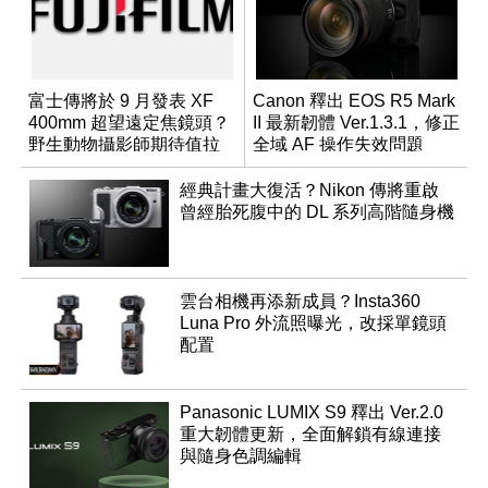
富士傳將於 9 月發表 XF
Canon 釋出 EOS R5 Mark
400mm 超望遠定焦鏡頭？
II 最新韌體 Ver.1.3.1，修正
野生動物攝影師期待值拉
全域 AF 操作失效問題
滿
經典計畫大復活？Nikon 傳將重啟
曾經胎死腹中的 DL 系列高階隨身機
雲台相機再添新成員？Insta360
Luna Pro 外流照曝光，改採單鏡頭
配置
Panasonic LUMIX S9 釋出 Ver.2.0
重大韌體更新，全面解鎖有線連接
與隨身色調編輯