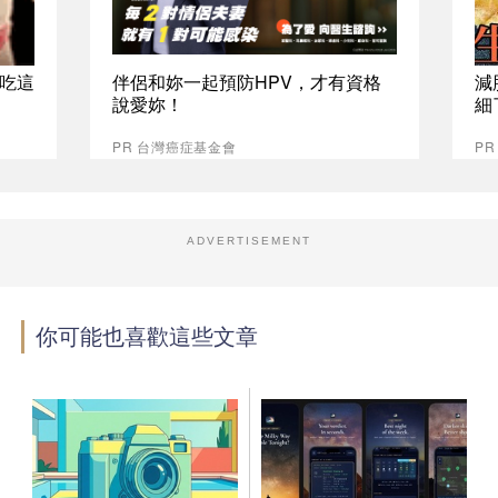
吃這
伴侶和妳一起預防HPV，才有資格
減
說愛妳！
細
PR 台灣癌症基金會
PR
ADVERTISEMENT
你可能也喜歡這些文章