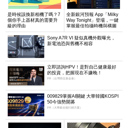
是時候該換新相機了嗎？7
全新銀河預報 App「Milky
個你手上器材真的需要升
Way Tonight」登場，一鍵
級的理由
掌握最佳拍攝時機與構圖
Sony A7R VI 疑似真機外觀曝光，
新電池恐與舊機不相容
立即諮詢HPV！是對自己健康最好
的投資，把握現在不嫌晚！
PR（台灣癌症基金會）
009829掌握AI關鍵 大華韓國KOSPI
50今強勢開募
PR（大華銀全能行銷方案）