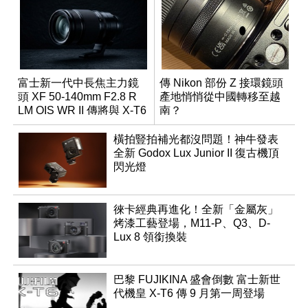
富士新一代中長焦主力鏡
傳 Nikon 部份 Z 接環鏡頭
頭 XF 50-140mm F2.8 R
產地悄悄從中國轉移至越
LM OIS WR II 傳將與 X-T6
南？
同步亮相
橫拍豎拍補光都沒問題！神牛發表
全新 Godox Lux Junior II 復古機頂
閃光燈
徠卡經典再進化！全新「金屬灰」
烤漆工藝登場，M11-P、Q3、D-
Lux 8 領銜換裝
巴黎 FUJIKINA 盛會倒數 富士新世
代機皇 X-T6 傳 9 月第一周登場