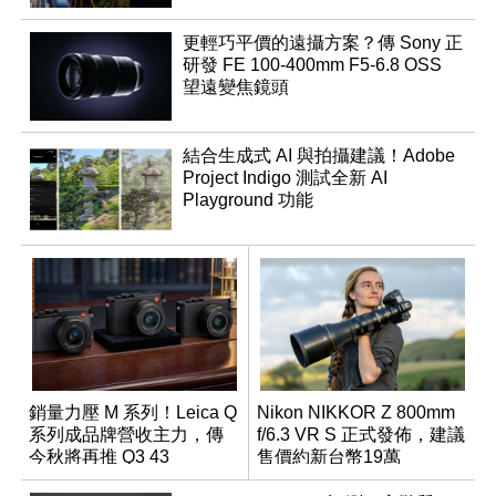
更輕巧平價的遠攝方案？傳 Sony 正
研發 FE 100-400mm F5-6.8 OSS
望遠變焦鏡頭
結合生成式 AI 與拍攝建議！Adobe
Project Indigo 測試全新 AI
Playground 功能
銷量力壓 M 系列！Leica Q
Nikon NIKKOR Z 800mm
系列成品牌營收主力，傳
f/6.3 VR S 正式發佈，建議
今秋將再推 Q3 43
售價約新台幣19萬
Monochrom