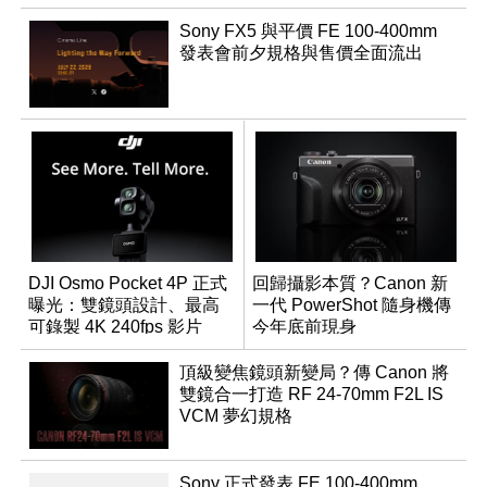
Sony FX5 與平價 FE 100-400mm
發表會前夕規格與售價全面流出
DJI Osmo Pocket 4P 正式
回歸攝影本質？Canon 新
曝光：雙鏡頭設計、最高
一代 PowerShot 隨身機傳
可錄製 4K 240fps 影片
今年底前現身
頂級變焦鏡頭新變局？傳 Canon 將
雙鏡合一打造 RF 24-70mm F2L IS
VCM 夢幻規格
Sony 正式發表 FE 100-400mm