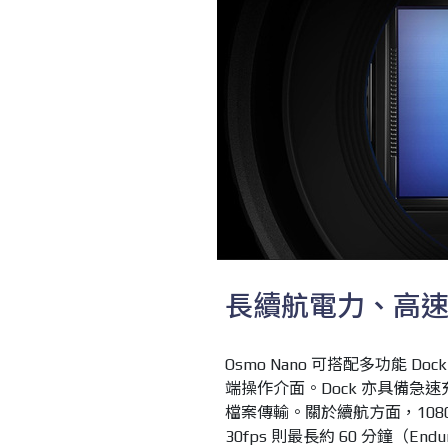
長續航電力、高
Osmo Nano 可搭配多功能 Do
端操作介面。Dock 亦具備急速充
檔案傳輸。關於續航方面，1080p 
30fps 則最長約 60 分鐘（