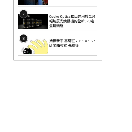
7
Cooke Optics推出適用於全片
幅無反光鏡相機的全新SP3定
焦鏡頭組
8
攝影新手 基礎班： P、A、S、
M 拍攝模式 先搞懂