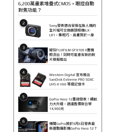
6,200萬畫素堆疊式CMOS + 眼控自動
對焦功能？
2
Sony發表適合安裝在無人機的
全片幅可交換鏡頭相機ILX-
LR1，集輕巧、高畫質於一身
3
疑似FUJIFILM GFX100 II實機
照流出！同時可能會有新的軟
片模擬推出
4
Western Digital 宣布推出
SanDisk Extreme PRO SDXC
UHS-II V60 等級記憶卡
5
GoPro Hero 12重磅發表！續航
力大升級，建議售價新台幣
14,900元
6
傳聞GoPro將於9月6日發表最
新運動攝影機GoPro Hero 12？