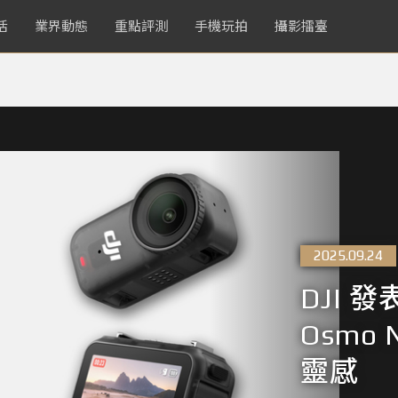
活
業界動態
重點評測
手機玩拍
攝影擂臺
2025.09.24
DJI 
Osmo
靈感