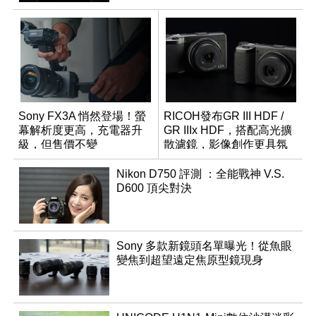
Sony FX3A 悄然登場！螢
RICOH發布GR III HDF /
幕解析度更高，充電器升
GR IIIx HDF，搭配高光擴
級，但售價不變
散濾鏡，影像創作更具氛
圍！
Nikon D750 評測 ：全能戰神 V.S.
D600 頂尖對決
Sony 多款新鏡頭名單曝光！從魚眼
變焦到超望遠定焦原型鏡現身