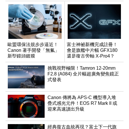
歐盟環保法規步步逼近！
富士神祕新機完成註冊！
Canon 著手開發「無氟」
會是旗艦中片幅 GFX180
新型鏡頭鍍膜
還是復古旁軸 X-Pro4？
挑戰視野極限！Tamron 12-20mm
F2.8 (A084) 全片幅超廣角變焦鏡正
式發表
Canon 傳將為 APS-C 機型導入堆
疊式感光元件！EOS R7 Mark II 或
迎來高速讀出升級
經典復古血統再現？富士下一代旗