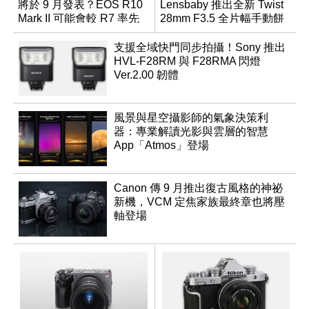
將於 9 月發表？EOS R10
Lensbaby 推出全新 Twist
Mark II 可能會較 R7 率先
28mm F3.5 全片幅手動餅
推出
乾鏡
支援全域快門同步拍攝！Sony 推出
HVL-F28RM 與 F28RMA 閃燈
Ver.2.00 韌體
風景與星空攝影師的氣象決策利
器：專業解讀光影與雲層的智慧
App「Atmos」登場
Canon 傳 9 月推出復古風格的神祕
新機，VCM 定焦家族最終章也將壓
軸登場