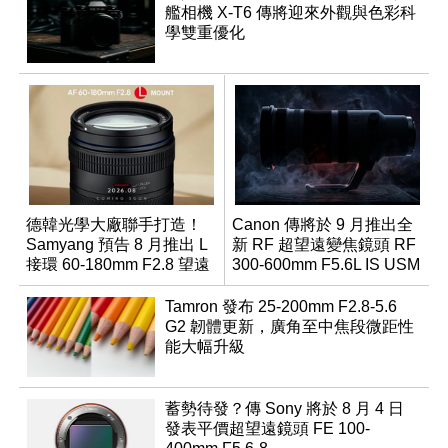
艦相機 X-T6 傳將迎來外觀與色彩科
學雙重優化
德韓光學大廠聯手打造！
Canon 傳將於 9 月推出全
Samyang 預告 8 月推出 L
新 RF 超望遠變焦鏡頭 RF
接環 60-180mm F2.8 望遠
300-600mm F5.6L IS USM
變焦鏡
Tamron 發布 25-200mm F2.8-5.6
G2 韌體更新，廣角至中焦段微距性
能大幅升級
蓄勢待發？傳 Sony 將於 8 月 4 日
發表平價超望遠鏡頭 FE 100-