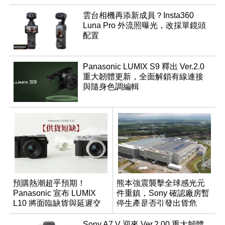
雲台相機再添新成員？Insta360
Luna Pro 外流照曝光，改採單鏡頭
配置
Panasonic LUMIX S9 釋出 Ver.2.0
重大韌體更新，全面解鎖有線連接
與隨身色調編輯
預購熱潮超乎預期！
熊本強震襲擊全球感光元
Panasonic 宣布 LUMIX
件重鎮，Sony 確認廠房暫
L10 將面臨缺貨與延遲交
停生產是否引發出貨危
貨時間
機？
Sony A7 V 迎來 Ver.2.00 重大韌體