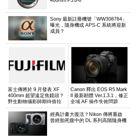
400mm F5.6-8
Sony 最新註冊機號「WW308784」
曝光，隨身機或 APS-C 系統將迎新
成員？
富士傳將於 9 月發表 XF
Canon 釋出 EOS R5 Mark
400mm 超望遠定焦鏡頭？
II 最新韌體 Ver.1.3.1，修正
野生動物攝影師期待值拉
全域 AF 操作失效問題
滿
經典計畫大復活？Nikon 傳將重啟
曾經胎死腹中的 DL 系列高階隨身機