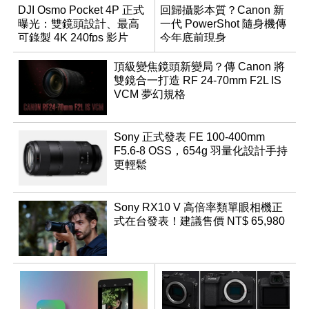
DJI Osmo Pocket 4P 正式
回歸攝影本質？Canon 新
曝光：雙鏡頭設計、最高
一代 PowerShot 隨身機傳
可錄製 4K 240fps 影片
今年底前現身
頂級變焦鏡頭新變局？傳 Canon 將
雙鏡合一打造 RF 24-70mm F2L IS
VCM 夢幻規格
Sony 正式發表 FE 100-400mm
F5.6-8 OSS，654g 羽量化設計手持
更輕鬆
Sony RX10 V 高倍率類單眼相機正
式在台發表！建議售價 NT$ 65,980