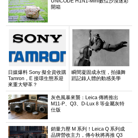
UNICODE H1N1-Mini數位沙漠迷彩
開箱
日媒爆料 Sony 擬全資收購
瞬間凝固成永恆，拍攝舞
Tamron，E 接環生態系迎
蹈記錄人體的動感美學
來重大變革？
灰色風暴來襲：Leica 傳將推出
M11-P、Q3、D-Lux 8 等金屬灰特
仕版
銷量力壓 M 系列！Leica Q 系列成
品牌營收主力，傳今秋將再推 Q3