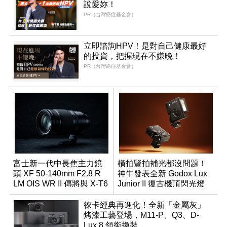
說愛妳！
PR（台灣癌症基金會）
立即諮詢HPV！是對自己健康最好
的投資，把握現在不嫌晚！
PR（台灣癌症基金會）
富士新一代中長焦主力鏡
橫拍豎拍補光都沒問題！
頭 XF 50-140mm F2.8 R
神牛發表全新 Godox Lux
LM OIS WR II 傳將與 X-T6
Junior II 復古機頂閃光燈
同步亮相
徠卡經典再進化！全新「金屬灰」
烤漆工藝登場，M11-P、Q3、D-
Lux 8 領銜換裝