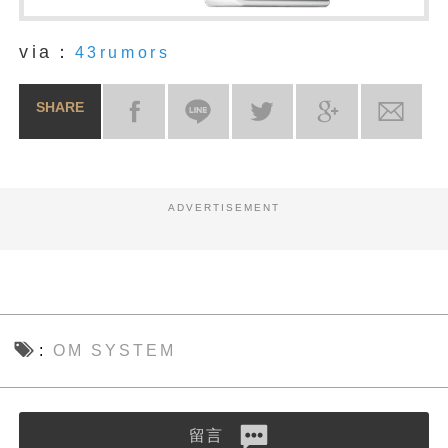
via：
43rumors
SHARE
ADVERTISEMENT
OM SYSTEM
留言