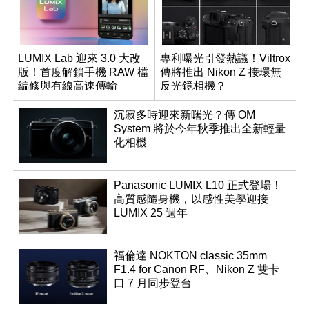
LUMIX Lab 迎來 3.0 大改
專利曝光引發熱議！Viltrox
版！首度解鎖手機 RAW 檔
傳將推出 Nikon Z 接環無
編修與有線高速傳輸
反光鏡相機？
沉寂多時迎來新曙光？傳 OM
System 將於今年秋季推出全新輕量
化相機
Panasonic LUMIX L10 正式登場！
高質感隨身機，以感性美學迎接
LUMIX 25 週年
福倫達 NOKTON classic 35mm
F1.4 for Canon RF、Nikon Z 雙卡
口 7 月同步登台