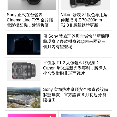
Sony 正式在台發表
Nikon 發表 Zf 銀色專用延
Cinema Line FX5 全片幅
伸握把與 Z 70-200mm
電影攝影機，建議售價
F2.8 II 最新韌體更新
NT$144,980
傳 Sony 雙處理器與全域快門新機即
將現身？多款機身鏡頭未來兩到三
個月內有望登場
平價版 F1.2 人像鏡即將現身？
Canon 曝光最新光學專利，將導入
複合型樹脂非球面鏡片
Sony 宣布熊本廠經安全檢查後設備
狀態無虞！官方證實 8 月初起分階
段復工