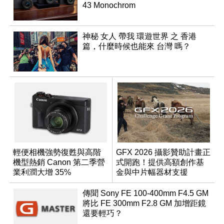
43 Monochrom
神秘 女人 帶我 環遊世界 之 香港
篇，什麼時候也能來 台灣 嗎？
輕便相機強勢復甦與高階
GFX 2026 攝影贊助計畫正
機型熱銷 Canon 第二季營
式開跑！提供高額創作基
業利潤大增 35%
金與中片幅器材支援
傳聞 Sony FE 100-400mm F4.5 GM
將比 FE 300mm F2.8 GM 加增距鏡
還要輕巧？