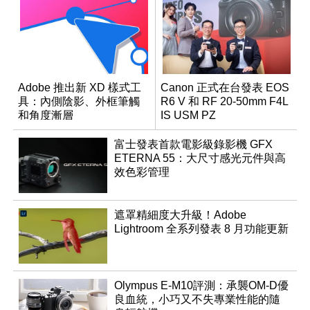
Adobe 推出新 XD 樣式工
Canon 正式在台發表 EOS
具：內側陰影、外框筆觸
R6 V 和 RF 20-50mm F4L
和角度漸層
IS USM PZ
富士發表首款電影級錄影機 GFX
ETERNA 55：大尺寸感光元件與高
效色彩管理
遮罩精細度大升級！Adobe
Lightroom 全系列發表 8 月功能更新
Olympus E-M10評測：承襲OM-D優
良血統，小巧又不失專業性能的隨