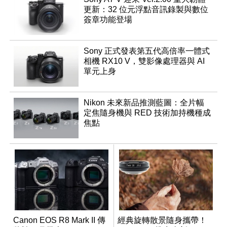
更新：32 位元浮點音訊錄製與數位
簽章功能登場
Sony 正式發表第五代高倍率一體式
相機 RX10 V，雙影像處理器與 AI
單元上身
Nikon 未來新品推測藍圖：全片幅
定焦隨身機與 RED 技術加持機種成
焦點
Canon EOS R8 Mark II 傳
經典旋轉散景隨身攜帶！