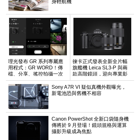
身輕航機
理光發布 GR 系列專屬應
徠卡正式發表全新全片幅
用程式：GR WORD！傳
旗艦機 Leica SL3-P 與兩
檔、分享、搖控拍攝一次
款高階鏡頭，迎向專業影
搞定
音全方位演進
Sony A7R VI 疑似真機外觀曝光，
新電池恐與舊機不相容
Canon PowerShot 全新口袋隨身機
傳將於 9 月登場！鏡頭規格與運算
攝影升級成為焦點