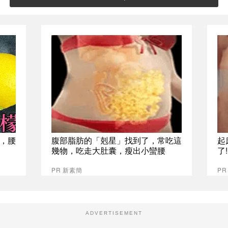
，腰
腹部脂肪的「剋星」找到了，常吃這
起
幾物，吃走大肚囊，瘦出小蠻腰
了
PR 新素簡
PR
ADVERTISEMENT