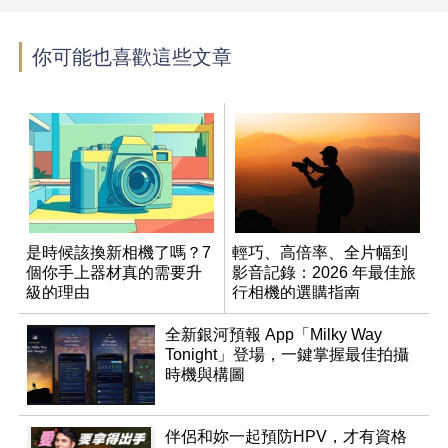
你可能也喜歡這些文章
是時候該換新相機了嗎？7
輕巧、高倍率、全片幅到
個你手上器材真的需要升
影音記錄：2026 年最佳旅
級的理由
行相機的選購指南
全新銀河預報 App「Milky Way
Tonight」登場，一鍵掌握最佳拍攝
時機與構圖
伴侶和妳一起預防HPV，才有資格