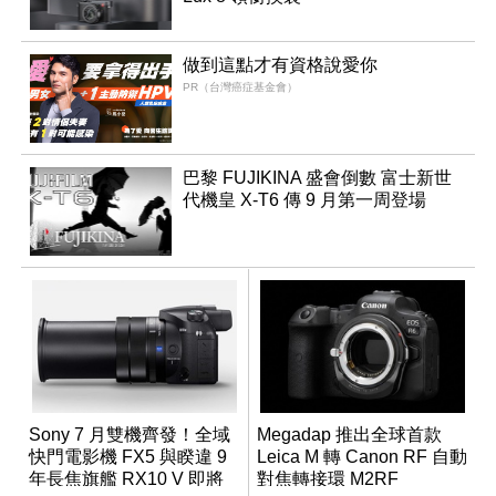
做到這點才有資格說愛你
PR（台灣癌症基金會）
巴黎 FUJIKINA 盛會倒數 富士新世
代機皇 X-T6 傳 9 月第一周登場
Sony 7 月雙機齊發！全域
Megadap 推出全球首款
快門電影機 FX5 與睽違 9
Leica M 轉 Canon RF 自動
年長焦旗艦 RX10 V 即將
對焦轉接環 M2RF