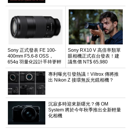
Sony 正式發表 FE 100-
Sony RX10 V 高倍率類單
400mm F5.6-8 OSS，
眼相機正式在台發表！建
654g 羽量化設計手持更輕
議售價 NT$ 65,980
鬆
專利曝光引發熱議！Viltrox 傳將推
出 Nikon Z 接環無反光鏡相機？
沉寂多時迎來新曙光？傳 OM
System 將於今年秋季推出全新輕量
化相機