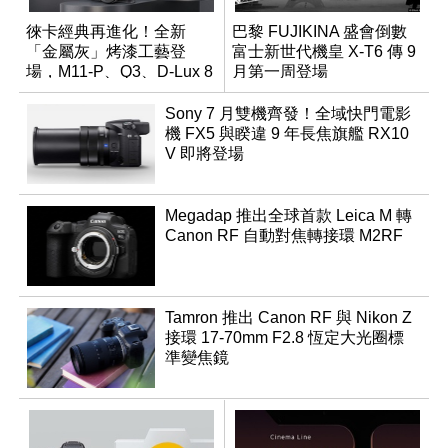
徠卡經典再進化！全新
巴黎 FUJIKINA 盛會倒數
「金屬灰」烤漆工藝登
富士新世代機皇 X-T6 傳 9
場，M11-P、Q3、D-Lux 8
月第一周登場
領銜換裝
Sony 7 月雙機齊發！全域快門電影
機 FX5 與睽違 9 年長焦旗艦 RX10
V 即將登場
Megadap 推出全球首款 Leica M 轉
Canon RF 自動對焦轉接環 M2RF
Tamron 推出 Canon RF 與 Nikon Z
接環 17-70mm F2.8 恆定大光圈標
準變焦鏡