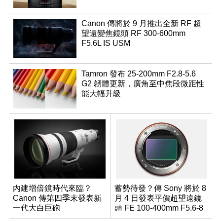
Canon 傳將於 9 月推出全新 RF 超
望遠變焦鏡頭 RF 300-600mm
F5.6L IS USM
Tamron 發布 25-200mm F2.8-5.6
G2 韌體更新，廣角至中焦段微距性
能大幅升級
內建增倍鏡時代來臨？
蓄勢待發？傳 Sony 將於 8
Canon 傳第四季末發表新
月 4 日發表平價超望遠鏡
一代大白巨砲
頭 FE 100-400mm F5.6-8