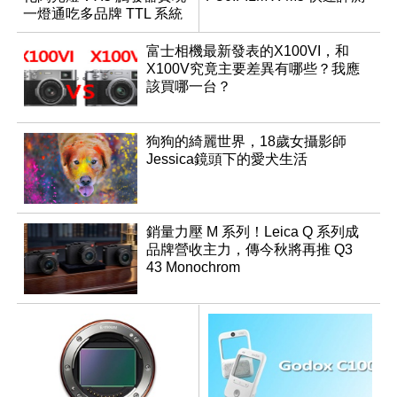
一燈通吃多品牌 TTL 系統
富士相機最新發表的X100VI，和
X100V究竟主要差異有哪些？我應
該買哪一台？
狗狗的綺麗世界，18歲女攝影師
Jessica鏡頭下的愛犬生活
銷量力壓 M 系列！Leica Q 系列成
品牌營收主力，傳今秋將再推 Q3
43 Monochrom