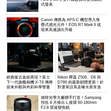
式發表
Canon 傳將為 APS-C 機型導入堆
疊式感光元件！EOS R7 Mark II 或
迎來高速讀出升級
經典復古血統再現？富士
Nikon 釋蓋 Z50II、D6 與
下一代旗艦相機 X-T6 傳將
D780 的最新韌體更新！針
迎來外觀與色彩科學雙重
對選單語系及曝光異常進
優化
行修復
德韓光學大廠聯手打造！Samyang
預告 8 月推出 L 接環 60-180mm
F2.8 望遠變焦鏡