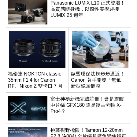
Panasonic LUMIX L10 正式登場！
高質感隨身機，以感性美學迎接
LUMIX 25 週年
福倫達 NOKTON classic
歐盟環保法規步步逼近！
35mm F1.4 for Canon
Canon 著手開發「無氟」
RF、Nikon Z 雙卡口 7 月
新型鏡頭鍍膜
同步登台
富士神祕新機完成註冊！會是旗艦
中片幅 GFX180 還是復古旁軸 X-
Pro4？
挑戰視野極限！Tamron 12-20mm
F2.8 (A084) 全片幅超廣角變焦鏡正