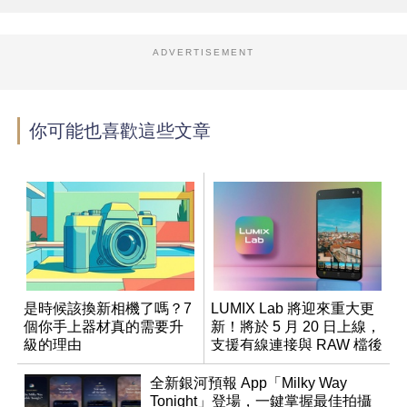
ADVERTISEMENT
你可能也喜歡這些文章
是時候該換新相機了嗎？7
LUMIX Lab 將迎來重大更
個你手上器材真的需要升
新！將於 5 月 20 日上線，
級的理由
支援有線連接與 RAW 檔後
製
全新銀河預報 App「Milky Way
Tonight」登場，一鍵掌握最佳拍攝