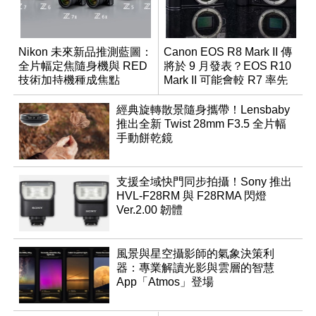
Nikon 未來新品推測藍圖：
Canon EOS R8 Mark II 傳
全片幅定焦隨身機與 RED
將於 9 月發表？EOS R10
技術加持機種成焦點
Mark II 可能會較 R7 率先
推出
經典旋轉散景隨身攜帶！Lensbaby
推出全新 Twist 28mm F3.5 全片幅
手動餅乾鏡
支援全域快門同步拍攝！Sony 推出
HVL-F28RM 與 F28RMA 閃燈
Ver.2.00 韌體
風景與星空攝影師的氣象決策利
器：專業解讀光影與雲層的智慧
App「Atmos」登場