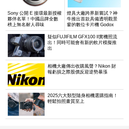
Sony 公開 E 接環最新授權
燈具大廠跨界新嘗試？神
夥伴名單！中國品牌全數
牛推出首款具備透明觀景
榜上無名耐人尋味
窗的數位卡片機 Godox
C100
疑似FUJIFILM GFX100 II實機照流
出！同時可能會有新的軟片模擬推
出
相機大廠傳出收購風聲？Nikon 財
報虧損之際股價反迎逆勢暴漲
2025六大類型隨身相機選購指南！
輕鬆拍照畫質至上