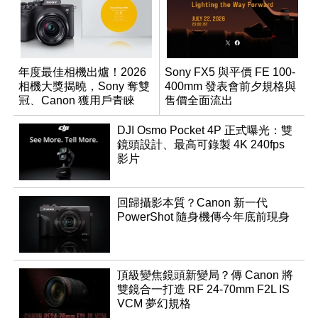
年度最佳相機出爐！2026
Sony FX5 與平價 FE 100-
相機大獎揭曉，Sony 奪雙
400mm 發表會前夕規格與
冠、Canon 獲用戶青睞
售價全面流出
DJI Osmo Pocket 4P 正式曝光：雙
鏡頭設計、最高可錄製 4K 240fps
影片
回歸攝影本質？Canon 新一代
PowerShot 隨身機傳今年底前現身
頂級變焦鏡頭新變局？傳 Canon 將
雙鏡合一打造 RF 24-70mm F2L IS
VCM 夢幻規格