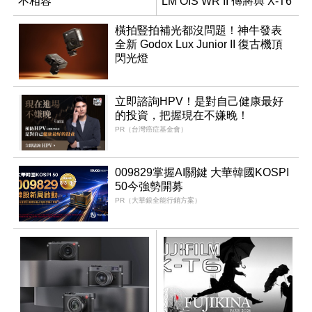
不相容
LM OIS WR II 傳將與 X-T6
同步亮相
橫拍豎拍補光都沒問題！神牛發表
全新 Godox Lux Junior II 復古機頂
閃光燈
立即諮詢HPV！是對自己健康最好
的投資，把握現在不嫌晚！
PR（台灣癌症基金會）
009829掌握AI關鍵 大華韓國KOSPI
50今強勢開募
PR（大華銀全能行銷方案）