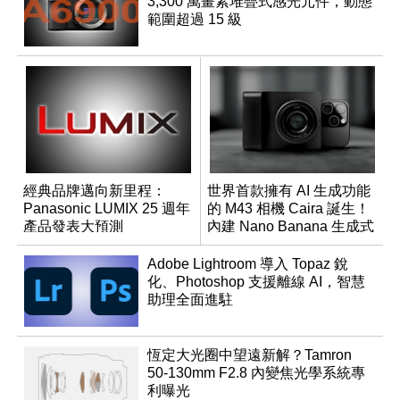
3,300 萬畫素堆疊式感光元件，動態
範圍超過 15 級
經典品牌邁向新里程：
世界首款擁有 AI 生成功能
Panasonic LUMIX 25 週年
的 M43 相機 Caira 誕生！
產品發表大預測
內建 Nano Banana 生成式
AI
Adobe Lightroom 導入 Topaz 銳
化、Photoshop 支援離線 AI，智慧
助理全面進駐
恆定大光圈中望遠新解？Tamron
50-130mm F2.8 內變焦光學系統專
利曝光