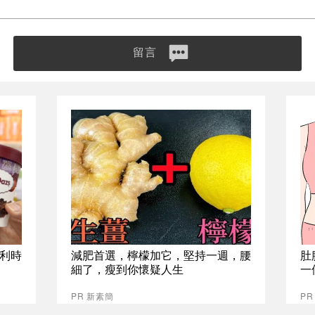
留言
比利時
減肥首選，檸檬加它，堅持一週，腰
肚
細了，瘦到你懷疑人生
一
PR 新素簡
PR