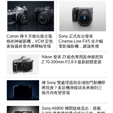
Canon 傳 9 月推出復古風
Sony 正式在台發表
格的神祕新機，VCM 定焦
Cinema Line FX5 全片幅
家族最終章也將壓軸登場
電影攝影機，建議售價
NT$144,980
Nikon 發表 Zf 銀色專用延伸握把與
Z 70-200mm F2.8 II 最新韌體更新
傳 Sony 雙處理器與全域快門新機即
將現身？多款機身鏡頭未來兩到三
個月內有望登場
Sony A6900 傳聞規格流出：搭載