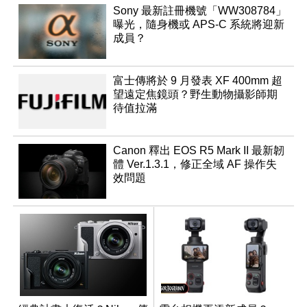
Sony 最新註冊機號「WW308784」
曝光，隨身機或 APS-C 系統將迎新
成員？
富士傳將於 9 月發表 XF 400mm 超
望遠定焦鏡頭？野生動物攝影師期
待值拉滿
Canon 釋出 EOS R5 Mark II 最新韌
體 Ver.1.3.1，修正全域 AF 操作失
效問題