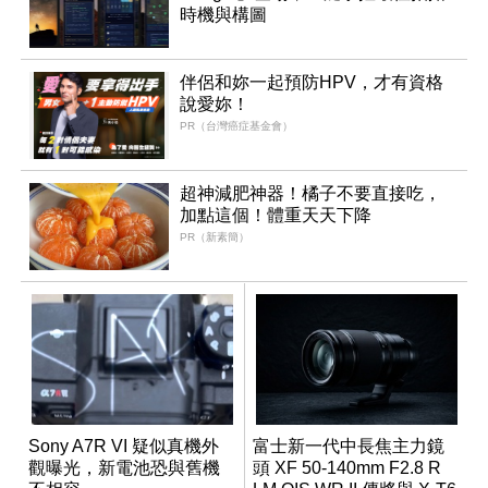
時機與構圖
伴侶和妳一起預防HPV，才有資格
說愛妳！
PR（台灣癌症基金會）
超神減肥神器！橘子不要直接吃，
加點這個！體重天天下降
PR（新素簡）
Sony A7R VI 疑似真機外
富士新一代中長焦主力鏡
觀曝光，新電池恐與舊機
頭 XF 50-140mm F2.8 R