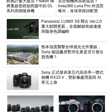
經典計畫大復活？Nikon 傳
雲台相機再添新成員？
將重啟曾經胎死腹中的 DL
Insta360 Luna Pro 外流照
系列高階隨身機
曝光，改採單鏡頭配置
Panasonic LUMIX S9 釋出 Ver.2.0
重大韌體更新，全面解鎖有線連接
與隨身色調編輯
熊本強震襲擊全球感光元件重鎮，
Sony 確認廠房暫停生產是否引發出
貨危機？
Sony 正式發表第五代高倍率一體式
相機 RX10 V，雙影像處理器與 AI
單元上身