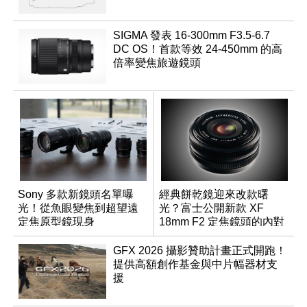
SIGMA 發表 16-300mm F3.5-6.7
DC OS！首款等效 24-450mm 的高
倍率變焦旅遊鏡頭
Sony 多款新鏡頭名單曝
經典餅乾鏡迎來改款曙
光！從魚眼變焦到超望遠
光？富士公開新款 XF
定焦原型鏡現身
18mm F2 定焦鏡頭的內對
焦專利
GFX 2026 攝影贊助計畫正式開跑！
提供高額創作基金與中片幅器材支
援