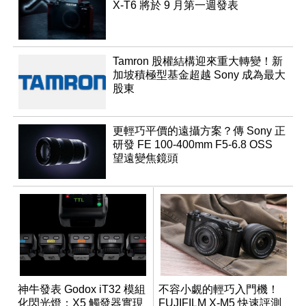
X-T6 將於 9 月第一週發表
Tamron 股權結構迎來重大轉變！新
加坡積極型基金超越 Sony 成為最大
股東
更輕巧平價的遠攝方案？傳 Sony 正
研發 FE 100-400mm F5-6.8 OSS
望遠變焦鏡頭
神牛發表 Godox iT32 模組
不容小覷的輕巧入門機！
化閃光燈：X5 觸發器實現
FUJIFILM X-M5 快速評測