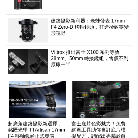
建築攝影新利器：老蛙發表 17mm
F4 Zero-D 移軸鏡頭，打造極致零變
形視野
Viltrox 推出富士 X100 系列等效
28mm、50mm 轉接鏡組，售價不到
原廠一半
超廣角建築攝影新選擇，
富士底片色彩魅力！免費
銘匠光學 TTArtisan 17mm
網頁工具助你自訂底片模
F4 移軸鏡頭正式發表
擬配方，調配出專屬於自