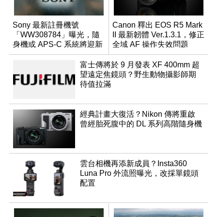
Sony 最新註冊機號
Canon 釋出 EOS R5 Mark
「WW308784」曝光，隨
II 最新韌體 Ver.1.3.1，修正
身機或 APS-C 系統將迎新
全域 AF 操作失效問題
成員？
富士傳將於 9 月發表 XF 400mm 超
望遠定焦鏡頭？野生動物攝影師期
待值拉滿
經典計畫大復活？Nikon 傳將重啟
曾經胎死腹中的 DL 系列高階隨身機
雲台相機再添新成員？Insta360
Luna Pro 外流照曝光，改採單鏡頭
配置