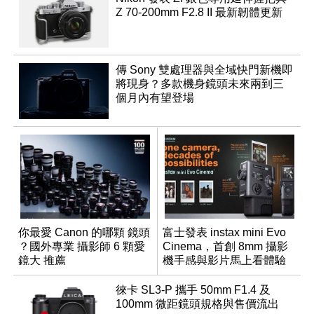
Z 70-200mm F2.8 II 最新韌體更新
傳 Sony 雙處理器與全域快門新機即
將現身？多款機身鏡頭未來兩到三
個月內有望登場
你最愛 Canon 的哪顆 鏡頭
富士發表 instax mini Evo
？國外專業 攝影師 6 顆愛
Cinema，首創 8mm 攝影
鏡大 推薦
機手感與影片馬上看體驗
徠卡 SL3-P 攜手 50mm F1.4 及
100mm 微距鏡頭規格與售價流出