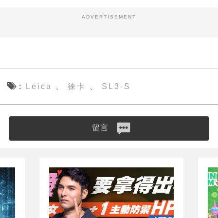
ADVERTISEMENT
Leica
徠卡
SL3-S
、
、
留言