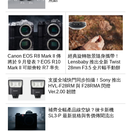
Canon EOS R8 Mark II 傳
經典旋轉散景隨身攜帶！
將於 9 月發表？EOS R10
Lensbaby 推出全新 Twist
Mark II 可能會較 R7 率先
28mm F3.5 全片幅手動餅
推出
乾鏡
支援全域快門同步拍攝！Sony 推出
HVL-F28RM 與 F28RMA 閃燈
Ver.2.00 韌體
補齊全幅產品線空缺？徠卡新機
SL3-P 最新規格與售價傳聞流出