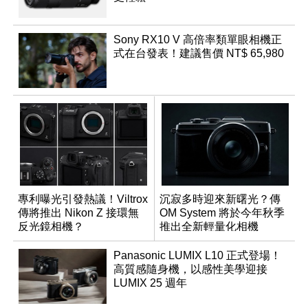
Sony RX10 V 高倍率類單眼相機正
式在台發表！建議售價 NT$ 65,980
專利曝光引發熱議！Viltrox
沉寂多時迎來新曙光？傳
傳將推出 Nikon Z 接環無
OM System 將於今年秋季
反光鏡相機？
推出全新輕量化相機
Panasonic LUMIX L10 正式登場！
高質感隨身機，以感性美學迎接
LUMIX 25 週年