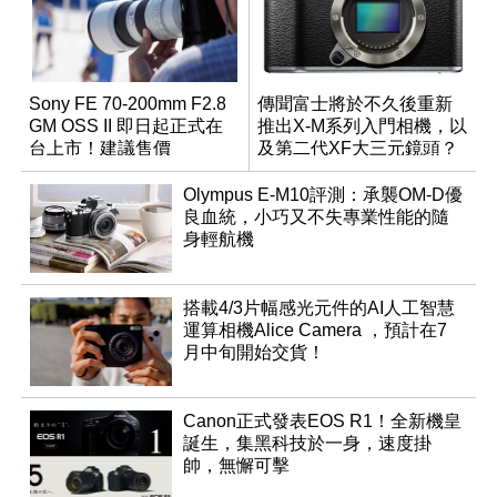
Sony FE 70-200mm F2.8
傳聞富士將於不久後重新
GM OSS II 即日起正式在
推出X-M系列入門相機，以
台上市！建議售價
及第二代XF大三元鏡頭？
NT$76,980
Olympus E-M10評測：承襲OM-D優
良血統，小巧又不失專業性能的隨
身輕航機
搭載4/3片幅感光元件的AI人工智慧
運算相機Alice Camera ，預計在7
月中旬開始交貨！
Canon正式發表EOS R1！全新機皇
誕生，集黑科技於一身，速度掛
帥，無懈可擊