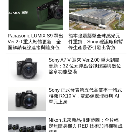
Panasonic LUMIX S9 釋出
熊本強震襲擊全球感光元
Ver.2.0 重大韌體更新，全
件重鎮，Sony 確認廠房暫
面解鎖有線連接與隨身色
停生產是否引發出貨危
調編輯
機？
Sony A7 V 迎來 Ver.2.00 重大韌體
更新：32 位元浮點音訊錄製與數位
簽章功能登場
Sony 正式發表第五代高倍率一體式
相機 RX10 V，雙影像處理器與 AI
單元上身
Nikon 未來新品推測藍圖：全片幅
定焦隨身機與 RED 技術加持機種成
焦點