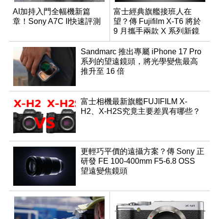
AI加持入門全幅機新篇
富士經典旗艦接班人在
章！Sony A7C II快速評測
望？傳 Fujifilm X-T6 將於
9 月攜手兩款 X 系列新鏡
頭登場
Sandmarc 推出專屬 iPhone 17 Pro
系列的望遠鏡頭，將光學變焦最高
推升至 16 倍
富士相機最新旗艦FUJIFILM X-
H2、X-H2S究竟主要差異有哪些？
更輕巧平價的遠攝方案？傳 Sony 正
研發 FE 100-400mm F5-6.8 OSS
望遠變焦鏡頭