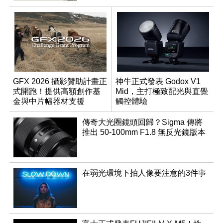
GFX 2026 攝影贊助計畫正
神牛正式發表 Godox V1
式開跑！提供高額創作基
Mid，主打極致配光與直覺
金與中片幅器材支援
觸控體驗
傳奇大光圈鏡頭回歸？Sigma 傳將
推出 50-100mm F1.8 無反光鏡版本
在弱光環境下拍人像要注意的3件事