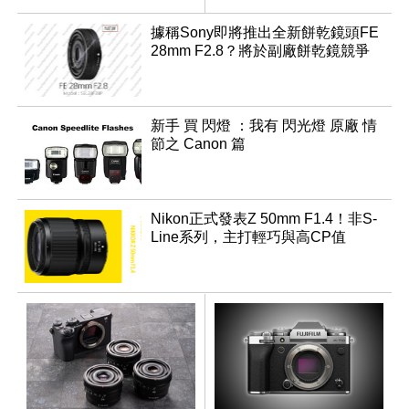
己的色彩
據稱Sony即將推出全新餅乾鏡頭FE
28mm F2.8？將於副廠餅乾鏡競爭
新手 買 閃燈 ：我有 閃光燈 原廠 情
節之 Canon 篇
Nikon正式發表Z 50mm F1.4！非S-
Line系列，主打輕巧與高CP值