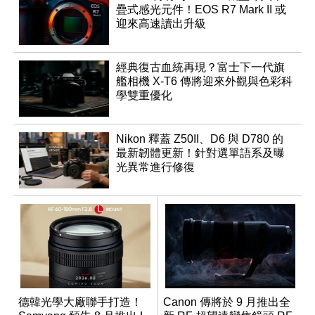
疊式感光元件！EOS R7 Mark II 或
迎來高速讀出升級
經典復古血統再現？富士下一代旗
艦相機 X-T6 傳將迎來外觀與色彩科
學雙重優化
Nikon 釋蓋 Z50II、D6 與 D780 的
最新韌體更新！針對選單語系及曝
光異常進行修復
德韓光學大廠聯手打造！
Canon 傳將於 9 月推出全