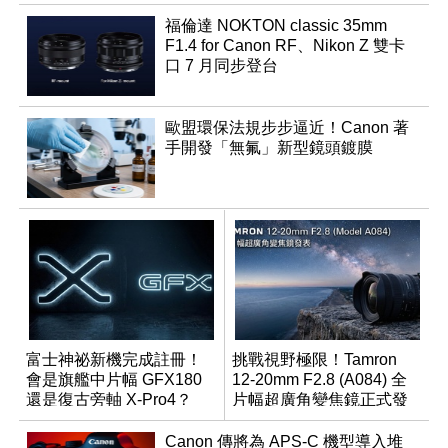
福倫達 NOKTON classic 35mm
F1.4 for Canon RF、Nikon Z 雙卡
口 7 月同步登台
歐盟環保法規步步逼近！Canon 著
手開發「無氟」新型鏡頭鍍膜
富士神祕新機完成註冊！
挑戰視野極限！Tamron
會是旗艦中片幅 GFX180
12-20mm F2.8 (A084) 全
還是復古旁軸 X-Pro4？
片幅超廣角變焦鏡正式發
表
Canon 傳將為 APS-C 機型導入堆