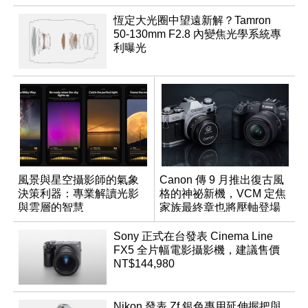
恆定大光圈中望遠新解？Tamron
50-130mm F2.8 內變焦光學系統專
利曝光
風景與星空攝影師的氣象
Canon 傳 9 月推出復古風
決策利器：專業解讀光影
格的神祕新機，VCM 定焦
與雲層的智慧
家族最終章也將壓軸登場
App「Atmos」登場
Sony 正式在台發表 Cinema Line
FX5 全片幅電影攝影機，建議售價
NT$144,980
Nikon 發表 Zf 銀色專用延伸握把與