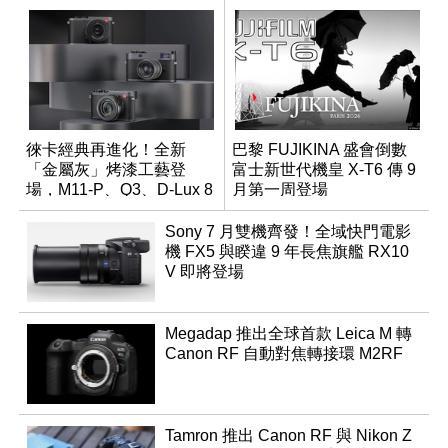
徠卡經典再進化！全新
巴黎 FUJIKINA 盛會倒數
「金屬灰」烤漆工藝登
富士新世代機皇 X-T6 傳 9
場，M11-P、Q3、D-Lux 8
月第一周登場
領銜換裝
Sony 7 月雙機齊發！全域快門電影
機 FX5 與睽違 9 年長焦旗艦 RX10
V 即將登場
Megadap 推出全球首款 Leica M 轉
Canon RF 自動對焦轉接環 M2RF
Tamron 推出 Canon RF 與 Nikon Z