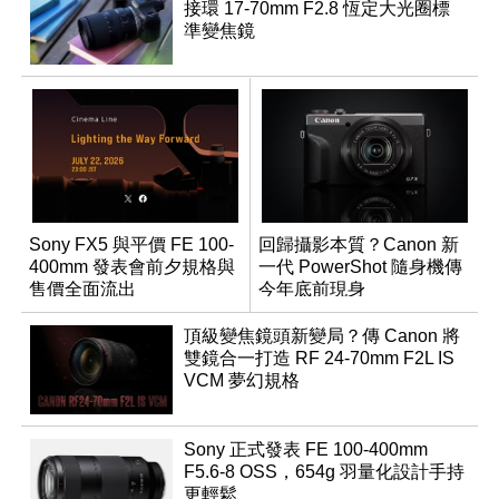
接環 17-70mm F2.8 恆定大光圈標
準變焦鏡
Sony FX5 與平價 FE 100-
回歸攝影本質？Canon 新
400mm 發表會前夕規格與
一代 PowerShot 隨身機傳
售價全面流出
今年底前現身
頂級變焦鏡頭新變局？傳 Canon 將
雙鏡合一打造 RF 24-70mm F2L IS
VCM 夢幻規格
Sony 正式發表 FE 100-400mm
F5.6-8 OSS，654g 羽量化設計手持
更輕鬆