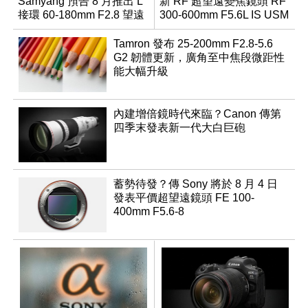
Samyang 預告 8 月推出 L
新 RF 超望遠變焦鏡頭 RF
接環 60-180mm F2.8 望遠
300-600mm F5.6L IS USM
變焦鏡
Tamron 發布 25-200mm F2.8-5.6
G2 韌體更新，廣角至中焦段微距性
能大幅升級
內建增倍鏡時代來臨？Canon 傳第
四季末發表新一代大白巨砲
蓄勢待發？傳 Sony 將於 8 月 4 日
發表平價超望遠鏡頭 FE 100-
400mm F5.6-8