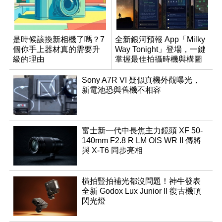
是時候該換新相機了嗎？7
全新銀河預報 App「Milky
個你手上器材真的需要升
Way Tonight」登場，一鍵
級的理由
掌握最佳拍攝時機與構圖
Sony A7R VI 疑似真機外觀曝光，
新電池恐與舊機不相容
富士新一代中長焦主力鏡頭 XF 50-
140mm F2.8 R LM OIS WR II 傳將
與 X-T6 同步亮相
橫拍豎拍補光都沒問題！神牛發表
全新 Godox Lux Junior II 復古機頂
閃光燈