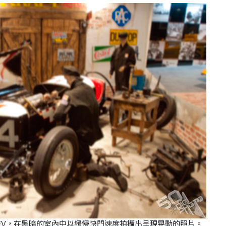
0，-0.6EV，在黑暗的室內中以緩慢快門速度拍攝出呈現晃動的照片。