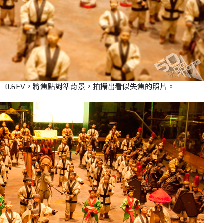
400，-0.6EV，將焦點對準背景，拍攝出看似失焦的照片。