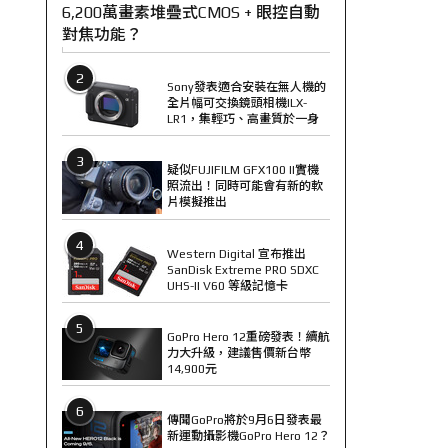
6,200萬畫素堆疊式CMOS + 眼控自動
對焦功能？
2
Sony發表適合安裝在無人機的
全片幅可交換鏡頭相機ILX-
LR1，集輕巧、高畫質於一身
3
疑似FUJIFILM GFX100 II實機
照流出！同時可能會有新的軟
片模擬推出
4
Western Digital 宣布推出
SanDisk Extreme PRO SDXC
UHS-II V60 等級記憶卡
5
GoPro Hero 12重磅發表！續航
力大升級，建議售價新台幣
14,900元
6
傳聞GoPro將於9月6日發表最
新運動攝影機GoPro Hero 12？