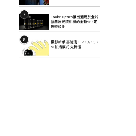
7
Cooke Optics推出適用於全片
幅無反光鏡相機的全新SP3定
焦鏡頭組
8
攝影新手 基礎班： P、A、S、
M 拍攝模式 先搞懂