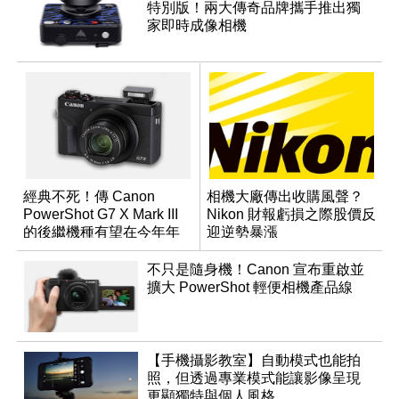
特別版！兩大傳奇品牌攜手推出獨
家即時成像相機
經典不死！傳 Canon
相機大廠傳出收購風聲？
PowerShot G7 X Mark III
Nikon 財報虧損之際股價反
的後繼機種有望在今年年
迎逆勢暴漲
底前推出？
不只是隨身機！Canon 宣布重啟並
擴大 PowerShot 輕便相機產品線
【手機攝影教室】自動模式也能拍
照，但透過專業模式能讓影像呈現
更顯獨特與個人風格