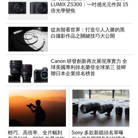
LUMIX ZS300：一吋感光元件與 15
倍光學變焦
從灰階看世界：打造引人入勝的黑
白攝影作品之關鍵技巧大公開
Canon 研發創新再次展現厚實力 全
球美國專利排名榮登全球第三 並蟬
聯日本企業排名榜首
輕巧、高倍率、全片幅到
Sony 多款新鏡頭名單曝