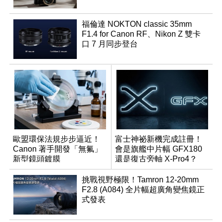
福倫達 NOKTON classic 35mm
F1.4 for Canon RF、Nikon Z 雙卡
口 7 月同步登台
歐盟環保法規步步逼近！
富士神祕新機完成註冊！
Canon 著手開發「無氟」
會是旗艦中片幅 GFX180
新型鏡頭鍍膜
還是復古旁軸 X-Pro4？
挑戰視野極限！Tamron 12-20mm
F2.8 (A084) 全片幅超廣角變焦鏡正
式發表