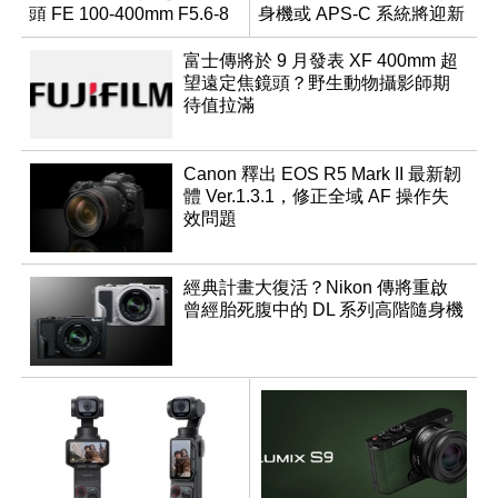
頭 FE 100-400mm F5.6-8
身機或 APS-C 系統將迎新
成員？
富士傳將於 9 月發表 XF 400mm 超
望遠定焦鏡頭？野生動物攝影師期
待值拉滿
Canon 釋出 EOS R5 Mark II 最新韌
體 Ver.1.3.1，修正全域 AF 操作失
效問題
經典計畫大復活？Nikon 傳將重啟
曾經胎死腹中的 DL 系列高階隨身機