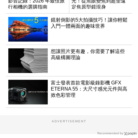
影音記錄：2026 年最佳旅
光！從魚眼變焦到超望遠
行相機的選購指南
定焦原型鏡現身
鏡射倒影的5大拍攝技巧！讓你輕鬆
入門一體兩面的趣味世界
想讓照片更有趣，你需要了解這些
高級構圖理論
富士發表首款電影級錄影機 GFX
ETERNA 55：大尺寸感光元件與高
效色彩管理
ADVERTISEMENT
Recommended by