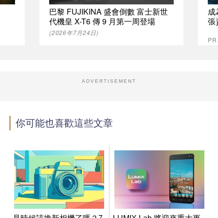
巴黎 FUJIKINA 盛會倒數 富士新世
成
代機皇 X-T6 傳 9 月第一周登場
張
(2026年7月24日)
P
ADVERTISEMENT
你可能也喜歡這些文章