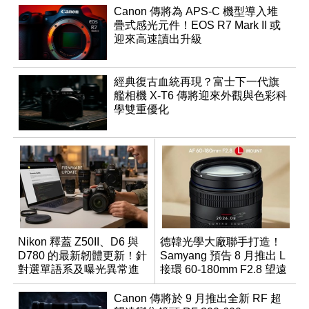
Canon 傳將為 APS-C 機型導入堆
疊式感光元件！EOS R7 Mark II 或
迎來高速讀出升級
經典復古血統再現？富士下一代旗
艦相機 X-T6 傳將迎來外觀與色彩科
學雙重優化
Nikon 釋蓋 Z50II、D6 與
德韓光學大廠聯手打造！
D780 的最新韌體更新！針
Samyang 預告 8 月推出 L
對選單語系及曝光異常進
接環 60-180mm F2.8 望遠
行修復
變焦鏡
Canon 傳將於 9 月推出全新 RF 超