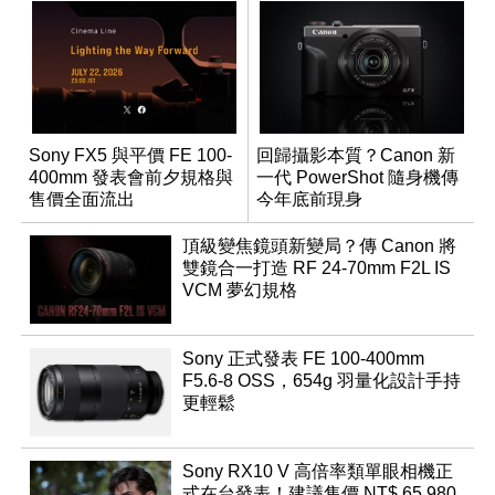
Sony FX5 與平價 FE 100-
回歸攝影本質？Canon 新
400mm 發表會前夕規格與
一代 PowerShot 隨身機傳
售價全面流出
今年底前現身
頂級變焦鏡頭新變局？傳 Canon 將
雙鏡合一打造 RF 24-70mm F2L IS
VCM 夢幻規格
Sony 正式發表 FE 100-400mm
F5.6-8 OSS，654g 羽量化設計手持
更輕鬆
Sony RX10 V 高倍率類單眼相機正
式在台發表！建議售價 NT$ 65,980