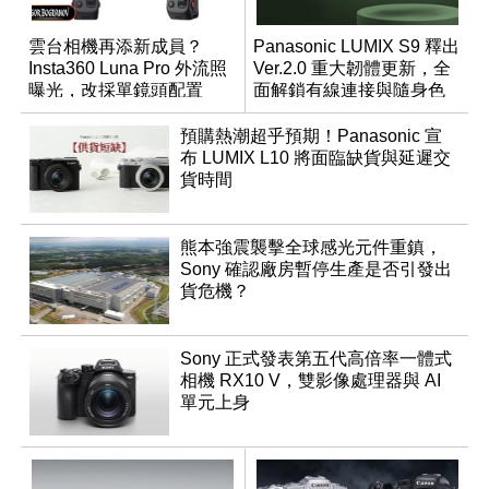
雲台相機再添新成員？
Panasonic LUMIX S9 釋出
Insta360 Luna Pro 外流照
Ver.2.0 重大韌體更新，全
曝光，改採單鏡頭配置
面解鎖有線連接與隨身色
調編輯
預購熱潮超乎預期！Panasonic 宣
布 LUMIX L10 將面臨缺貨與延遲交
貨時間
熊本強震襲擊全球感光元件重鎮，
Sony 確認廠房暫停生產是否引發出
貨危機？
Sony 正式發表第五代高倍率一體式
相機 RX10 V，雙影像處理器與 AI
單元上身