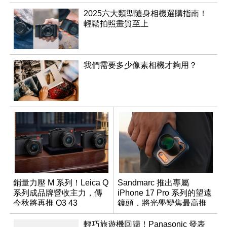
2025六大類型隨身相機選購指南！
輕鬆拍照畫質至上
我們需要多少像素相機才夠用？
銷量力壓 M 系列！Leica Q
Sandmarc 推出專屬
系列成品牌營收主力，傳
iPhone 17 Pro 系列的望遠
今秋將再推 Q3 43
鏡頭，將光學變焦最高推
Monochrom
升至 16 倍
輕巧旅遊機回歸！Panasonic 發表