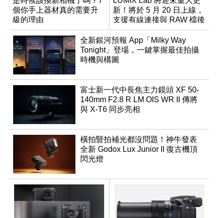
是時候該換新相機了嗎？7
LUMIX Lab 將迎來重大更
個你手上器材真的需要升
新！將於 5 月 20 日上線，
級的理由
支援有線連接與 RAW 檔後
製
全新銀河預報 App「Milky Way
Tonight」登場，一鍵掌握最佳拍攝
時機與構圖
富士新一代中長焦主力鏡頭 XF 50-
140mm F2.8 R LM OIS WR II 傳將
與 X-T6 同步亮相
橫拍豎拍補光都沒問題！神牛發表
全新 Godox Lux Junior II 復古機頂
閃光燈