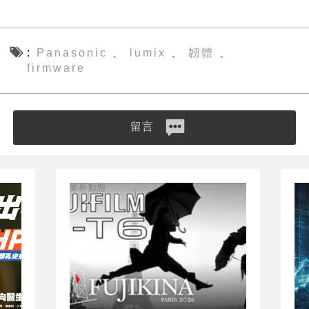
Panasonic
lumix
韌體
、
、
、
firmware
留言
業界動態