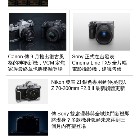
Canon 傳 9 月推出復古風
Sony 正式在台發表
格的神祕新機，VCM 定焦
Cinema Line FX5 全片幅
家族最終章也將壓軸登場
電影攝影機，建議售價
NT$144,980
Nikon 發表 Zf 銀色專用延伸握把與
Z 70-200mm F2.8 II 最新韌體更新
傳 Sony 雙處理器與全域快門新機即
將現身？多款機身鏡頭未來兩到三
個月內有望登場