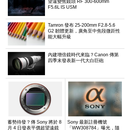
望遠變焦鏡頭 RF 300-600mm
F5.6L IS USM
Tamron 發布 25-200mm F2.8-5.6
G2 韌體更新，廣角至中焦段微距性
能大幅升級
內建增倍鏡時代來臨？Canon 傳第
四季末發表新一代大白巨砲
蓄勢待發？傳 Sony 將於 8
Sony 最新註冊機號
月 4 日發表平價超望遠鏡
「WW308784」曝光，隨