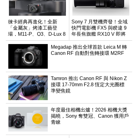
徠卡經典再進化！全新
Sony 7 月雙機齊發！全域
「金屬灰」烤漆工藝登
快門電影機 FX5 與睽違 9
場，M11-P、Q3、D-Lux 8
年長焦旗艦 RX10 V 即將
領銜換裝
登場
Megadap 推出全球首款 Leica M 轉
Canon RF 自動對焦轉接環 M2RF
Tamron 推出 Canon RF 與 Nikon Z
接環 17-70mm F2.8 恆定大光圈標
準變焦鏡
年度最佳相機出爐！2026 相機大獎
揭曉，Sony 奪雙冠、Canon 獲用戶
青睞