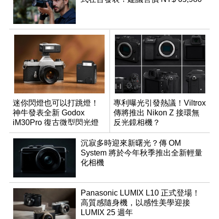
迷你閃燈也可以打跳燈！
專利曝光引發熱議！Viltrox
神牛發表全新 Godox
傳將推出 Nikon Z 接環無
iM30Pro 復古微型閃光燈
反光鏡相機？
沉寂多時迎來新曙光？傳 OM
System 將於今年秋季推出全新輕量
化相機
Panasonic LUMIX L10 正式登場！
高質感隨身機，以感性美學迎接
LUMIX 25 週年