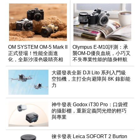
OM SYSTEM OM-5 Mark II
Olympus E-M10評測：承
正式登場！性能全面進
襲OM-D優良血統，小巧又
化，全新沙漠色吸睛亮相
不失專業性能的隨身輕航
機
大疆發表全新 DJI Lito 系列入門級
空拍機，主打全向避障與 8K 錄影能
力
神牛發表 Godox iT30 Pro：口袋裡
的攝影棚，重新定義閃光燈的輕巧
與專業
徠卡發表 Leica SOFORT 2 Burton