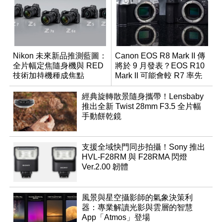
Nikon 未來新品推測藍圖：
Canon EOS R8 Mark II 傳
全片幅定焦隨身機與 RED
將於 9 月發表？EOS R10
技術加持機種成焦點
Mark II 可能會較 R7 率先
推出
經典旋轉散景隨身攜帶！Lensbaby
推出全新 Twist 28mm F3.5 全片幅
手動餅乾鏡
支援全域快門同步拍攝！Sony 推出
HVL-F28RM 與 F28RMA 閃燈
Ver.2.00 韌體
風景與星空攝影師的氣象決策利
器：專業解讀光影與雲層的智慧
App「Atmos」登場