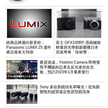
經典品牌邁向新里程：
富士 GFX100RF 憑藉極致
Panasonic LUMIX 25 週年
輕量與光學創新榮獲日本
產品發表大預測
寫真學會「技術獎」
募資達成，Yoshimi Camera 即將發
售手機版的忍者去反光迷你反光
板，預計2023年1月量產發行
Sony 多款新鏡頭名單曝光！從魚眼
變焦到超望遠定焦原型鏡現身