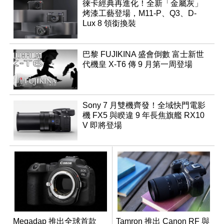
徠卡經典再進化！全新「金屬灰」
烤漆工藝登場，M11-P、Q3、D-
Lux 8 領銜換裝
巴黎 FUJIKINA 盛會倒數 富士新世
代機皇 X-T6 傳 9 月第一周登場
Sony 7 月雙機齊發！全域快門電影
機 FX5 與睽違 9 年長焦旗艦 RX10
V 即將登場
Megadap 推出全球首款
Tamron 推出 Canon RF 與