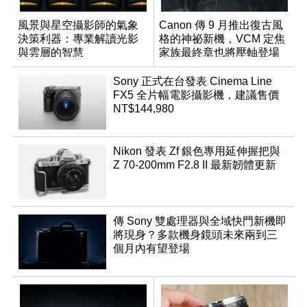
風景與星空攝影師的氣象
Canon 傳 9 月推出復古風
決策利器：專業解讀光影
格的神祕新機，VCM 定焦
與雲層的智慧
家族最終章也將壓軸登場
App「Atmos」登場
Sony 正式在台發表 Cinema Line
FX5 全片幅電影攝影機，建議售價
NT$144,980
Nikon 發表 Zf 銀色專用延伸握把與
Z 70-200mm F2.8 II 最新韌體更新
傳 Sony 雙處理器與全域快門新機即
將現身？多款機身鏡頭未來兩到三
個月內有望登場