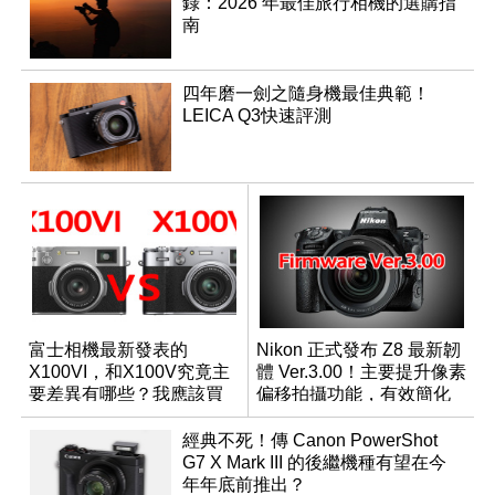
錄：2026 年最佳旅行相機的選購指
南
四年磨一劍之隨身機最佳典範！
LEICA Q3快速評測
富士相機最新發表的
Nikon 正式發布 Z8 最新韌
X100VI，和X100V究竟主
體 Ver.3.00！主要提升像素
要差異有哪些？我應該買
偏移拍攝功能，有效簡化
哪一台？
工作流程
經典不死！傳 Canon PowerShot
G7 X Mark III 的後繼機種有望在今
年年底前推出？