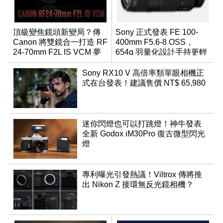
頂級變焦鏡頭新變局？傳
Sony 正式發表 FE 100-
Canon 將雙鏡合一打造 RF
400mm F5.6-8 OSS，
24-70mm F2L IS VCM 夢
654g 羽量化設計手持更輕
幻規格
鬆
Sony RX10 V 高倍率類單眼相機正
式在台發表！建議售價 NT$ 65,980
迷你閃燈也可以打跳燈！神牛發表
全新 Godox iM30Pro 復古微型閃光
燈
專利曝光引發熱議！Viltrox 傳將推
出 Nikon Z 接環無反光鏡相機？