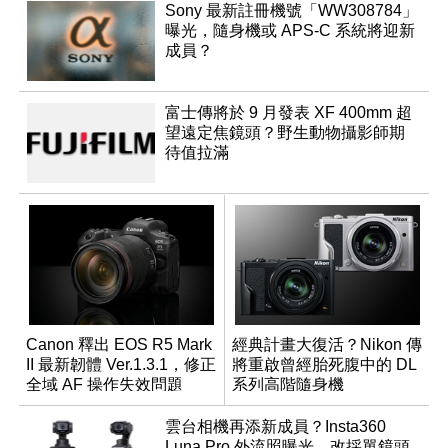
Sony 最新註冊機號「WW308784」
曝光，隨身機或 APS-C 系統將迎新
成員？
富士傳將於 9 月發表 XF 400mm 超
望遠定焦鏡頭？野生動物攝影師期
待值拉滿
Canon 釋出 EOS R5 Mark
經典計畫大復活？Nikon 傳
II 最新韌體 Ver.1.3.1，修正
將重啟曾經胎死腹中的 DL
全域 AF 操作失效問題
系列高階隨身機
雲台相機再添新成員？Insta360
Luna Pro 外流照曝光，改採單鏡頭