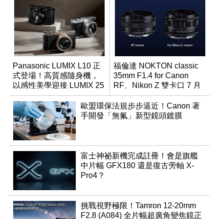
Panasonic LUMIX L10 正
福倫達 NOKTON classic
式登場！高質感隨身機，
35mm F1.4 for Canon
以感性美學迎接 LUMIX 25
RF、Nikon Z 雙卡口 7 月
週年
同步登台
歐盟環保法規步步逼近！Canon 著
手開發「無氟」新型鏡頭鍍膜
富士神祕新機完成註冊！會是旗艦
中片幅 GFX180 還是復古旁軸 X-
Pro4？
挑戰視野極限！Tamron 12-20mm
F2.8 (A084) 全片幅超廣角變焦鏡正