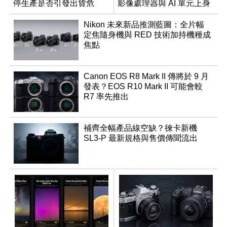
停生產是否引發出貨危
影像處理器與 AI 單元上身
機？
Nikon 未來新品推測藍圖：全片幅
定焦隨身機與 RED 技術加持機種成
焦點
Canon EOS R8 Mark II 傳將於 9 月
發表？EOS R10 Mark II 可能會較
R7 率先推出
補齊全幅產品線空缺？徠卡新機
SL3-P 最新規格與售價傳聞流出