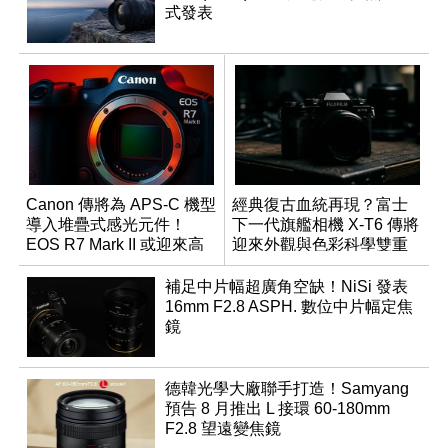
式發表
Canon 傳將為 APS-C 機型
經典復古血統再現？富士
導入堆疊式感光元件！
下一代旗艦相機 X-T6 傳將
EOS R7 Mark II 或迎來高
迎來外觀與色彩科學雙重
速讀出升級
優化
補足中片幅超廣角空缺！NiSi 發表
16mm F2.8 ASPH. 數位中片幅定焦
鏡
德韓光學大廠聯手打造！Samyang
預告 8 月推出 L 接環 60-180mm
F2.8 望遠變焦鏡