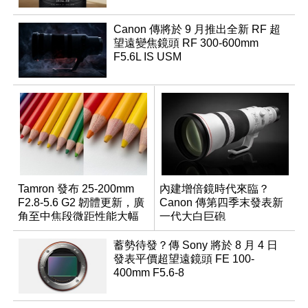
Canon 傳將於 9 月推出全新 RF 超
望遠變焦鏡頭 RF 300-600mm
F5.6L IS USM
Tamron 發布 25-200mm
內建增倍鏡時代來臨？
F2.8-5.6 G2 韌體更新，廣
Canon 傳第四季末發表新
角至中焦段微距性能大幅
一代大白巨砲
升級
蓄勢待發？傳 Sony 將於 8 月 4 日
發表平價超望遠鏡頭 FE 100-
400mm F5.6-8