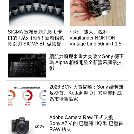
SIGMA 宣布更新九款 L 卡
小巧、迷人、銳利！
口的 I 系列鏡頭！新增銀色
Voigtlander NOKTON
款以與 SIGMA BF 做搭配
Vintage Line 50mm F1.5
ASPH II
續航力將迎來重大突破？Sony 傳正
為 Alpha 相機開發全新螢幕顯示技
術
2026 BCN 大賞揭曉：Sony 續奪無
反榜首、Kodak 舉 DJI 異軍突起成
為市場新贏家
Adobe Camera Raw 正式支援
Sony A7 V 的 已壓縮 HQ 和 已壓嘗
RAW 格式