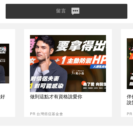
留言
最好
做到這點才有資格說愛你
伴
說
PR 台灣癌症基金會
P