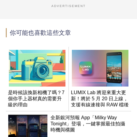
ADVERTISEMENT
你可能也喜歡這些文章
是時候該換新相機了嗎？7
LUMIX Lab 將迎來重大更
個你手上器材真的需要升
新！將於 5 月 20 日上線，
級的理由
支援有線連接與 RAW 檔後
製
全新銀河預報 App「Milky Way
Tonight」登場，一鍵掌握最佳拍攝
時機與構圖