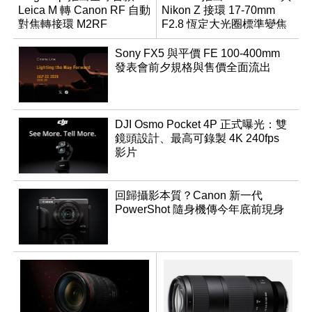
Leica M 轉 Canon RF 自動
Nikon Z 接環 17-70mm
對焦轉接環 M2RF
F2.8 恆定大光圈標準變焦
鏡
Sony FX5 與平價 FE 100-400mm
發表會前夕規格與售價全面流出
DJI Osmo Pocket 4P 正式曝光：雙
鏡頭設計、最高可錄製 4K 240fps
影片
回歸攝影本質？Canon 新一代
PowerShot 隨身機傳今年底前現身