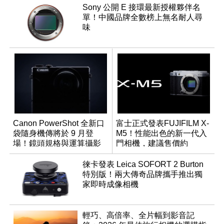
Sony 公開 E 接環最新授權夥伴名
單！中國品牌全數榜上無名耐人尋
味
Canon PowerShot 全新口
富士正式發表FUJIFILM X-
袋隨身機傳將於 9 月登
M5！性能出色的新一代入
場！鏡頭規格與運算攝影
門相機，建議售價約
升級成為焦點
NT$26,000
徠卡發表 Leica SOFORT 2 Burton
特別版！兩大傳奇品牌攜手推出獨
家即時成像相機
輕巧、高倍率、全片幅到影音記