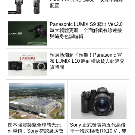
配置
Panasonic LUMIX S9 釋出 Ver.2.0
重大韌體更新，全面解鎖有線連接
與隨身色調編輯
預購熱潮超乎預期！Panasonic 宣
布 LUMIX L10 將面臨缺貨與延遲交
貨時間
熊本強震襲擊全球感光元
Sony 正式發表第五代高倍
件重鎮，Sony 確認廠房暫
率一體式相機 RX10 V，雙