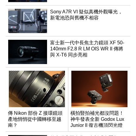
Sony A7R VI 疑似真機外觀曝光，
新電池恐與舊機不相容
富士新一代中長焦主力鏡頭 XF 50-
140mm F2.8 R LM OIS WR II 傳將
與 X-T6 同步亮相
傳 Nikon 部份 Z 接環鏡頭
橫拍豎拍補光都沒問題！
產地悄悄從中國轉移至越
神牛發表全新 Godox Lux
南？
Junior II 復古機頂閃光燈