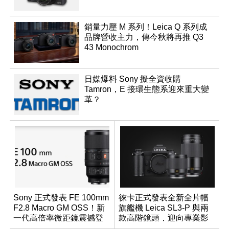
銷量力壓 M 系列！Leica Q 系列成
品牌營收主力，傳今秋將再推 Q3
43 Monochrom
日媒爆料 Sony 擬全資收購
Tamron，E 接環生態系迎來重大變
革？
Sony 正式發表 FE 100mm
徠卡正式發表全新全片幅
F2.8 Macro GM OSS！新
旗艦機 Leica SL3-P 與兩
一代高倍率微距鏡震撼登
款高階鏡頭，迎向專業影
場
音全方位演進