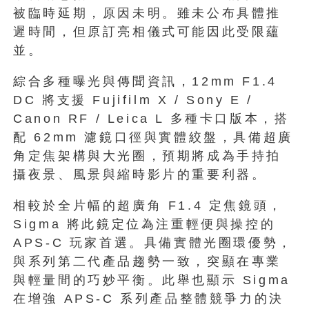
被臨時延期，原因未明。雖未公布具體推
遲時間，但原訂亮相儀式可能因此受限蘊
並。
綜合多種曝光與傳聞資訊，12mm F1.4
DC 將支援 Fujifilm X / Sony E /
Canon RF / Leica L 多種卡口版本，搭
配 62mm 濾鏡口徑與實體絞盤，具備超廣
角定焦架構與大光圈，預期將成為手持拍
攝夜景、風景與縮時影片的重要利器。
相較於全片幅的超廣角 F1.4 定焦鏡頭，
Sigma 將此鏡定位為注重輕便與操控的
APS‑C 玩家首選。具備實體光圈環優勢，
與系列第二代產品趨勢一致，突顯在專業
與輕量間的巧妙平衡。此舉也顯示 Sigma
在增強 APS‑C 系列產品整體競爭力的決