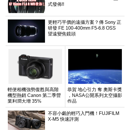
式發佈!!
更輕巧平價的遠攝方案？傳 Sony 正
研發 FE 100-400mm F5-6.8 OSS
望遠變焦鏡頭
輕便相機強勢復甦與高階
恭賀 地心引力 奪 奧斯卡獎
機型熱銷 Canon 第二季營
，NASA公開系列太空攝影
業利潤大增 35%
作品
不容小覷的輕巧入門機！FUJIFILM
X-M5 快速評測