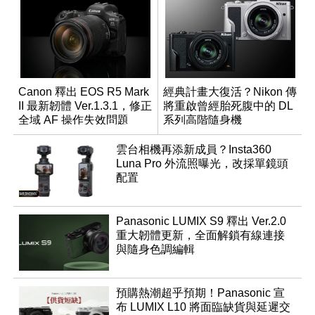
Canon 釋出 EOS R5 Mark
經典計畫大復活？Nikon 傳
II 最新韌體 Ver.1.3.1，修正
將重啟曾經胎死腹中的 DL
全域 AF 操作失效問題
系列高階隨身機
雲台相機再添新成員？Insta360
Luna Pro 外流照曝光，改採單鏡頭
配置
Panasonic LUMIX S9 釋出 Ver.2.0
重大韌體更新，全面解鎖有線連接
與隨身色調編輯
預購熱潮超乎預期！Panasonic 宣
布 LUMIX L10 將面臨缺貨與延遲交