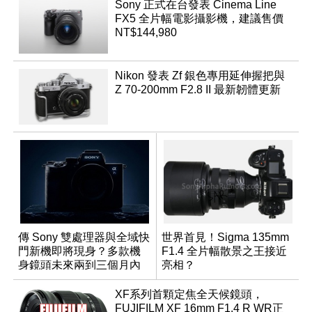
Sony 正式在台發表 Cinema Line
FX5 全片幅電影攝影機，建議售價
NT$144,980
Nikon 發表 Zf 銀色專用延伸握把與
Z 70-200mm F2.8 II 最新韌體更新
傳 Sony 雙處理器與全域快
世界首見！Sigma 135mm
門新機即將現身？多款機
F1.4 全片幅散景之王接近
身鏡頭未來兩到三個月內
亮相？
有望登場
XF系列首顆定焦全天候鏡頭，
FUJIFILM XF 16mm F1.4 R WR正