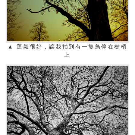
▲ 運氣很好，讓我拍到有一隻鳥停在樹梢
上