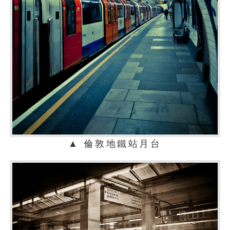
▲ 倫敦地鐵站月台