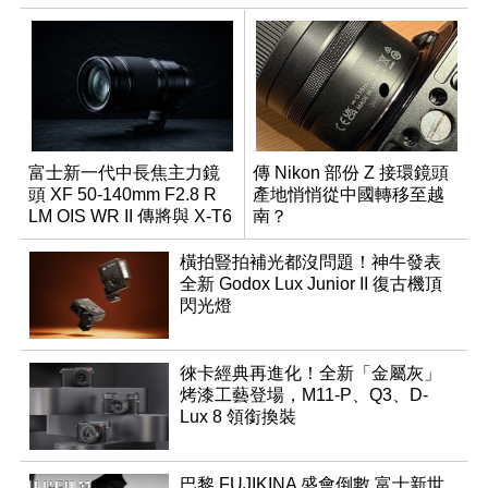
富士新一代中長焦主力鏡
傳 Nikon 部份 Z 接環鏡頭
頭 XF 50-140mm F2.8 R
產地悄悄從中國轉移至越
LM OIS WR II 傳將與 X-T6
南？
同步亮相
橫拍豎拍補光都沒問題！神牛發表
全新 Godox Lux Junior II 復古機頂
閃光燈
徠卡經典再進化！全新「金屬灰」
烤漆工藝登場，M11-P、Q3、D-
Lux 8 領銜換裝
巴黎 FUJIKINA 盛會倒數 富士新世