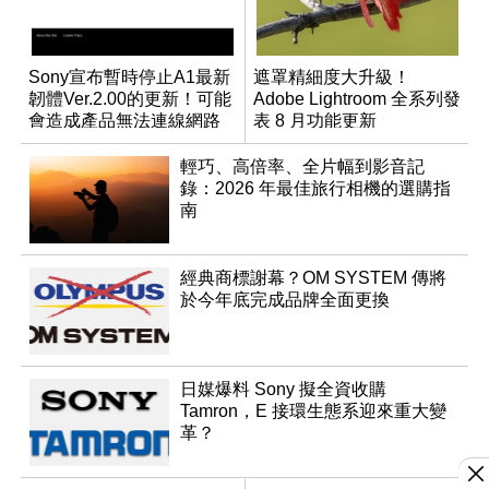
Sony宣布暫時停止A1最新
遮罩精細度大升級！
韌體Ver.2.00的更新！可能
Adobe Lightroom 全系列發
會造成產品無法連線網路
表 8 月功能更新
輕巧、高倍率、全片幅到影音記
錄：2026 年最佳旅行相機的選購指
南
經典商標謝幕？OM SYSTEM 傳將
於今年底完成品牌全面更換
日媒爆料 Sony 擬全資收購
Tamron，E 接環生態系迎來重大變
革？