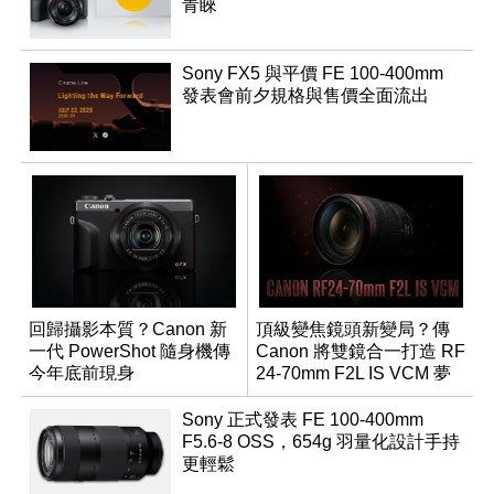
青睞
Sony FX5 與平價 FE 100-400mm
發表會前夕規格與售價全面流出
回歸攝影本質？Canon 新
頂級變焦鏡頭新變局？傳
一代 PowerShot 隨身機傳
Canon 將雙鏡合一打造 RF
今年底前現身
24-70mm F2L IS VCM 夢
幻規格
Sony 正式發表 FE 100-400mm
F5.6-8 OSS，654g 羽量化設計手持
更輕鬆