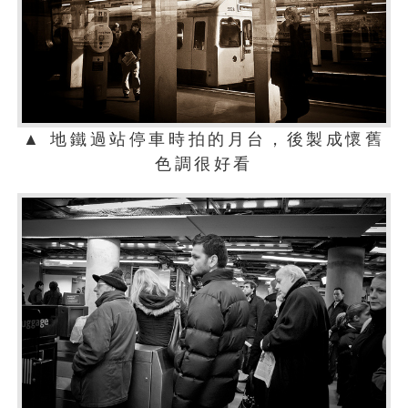
▲ 地鐵過站停車時拍的月台，後製成懷舊
色調很好看