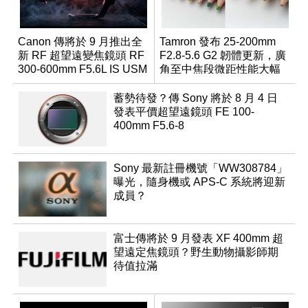
Canon 傳將於 9 月推出全
Tamron 發布 25-200mm
新 RF 超望遠變焦鏡頭 RF
F2.8-5.6 G2 韌體更新，廣
300-600mm F5.6L IS USM
角至中焦段微距性能大幅
升級
蓄勢待發？傳 Sony 將於 8 月 4 日
發表平價超望遠鏡頭 FE 100-
400mm F5.6-8
Sony 最新註冊機號「WW308784」
曝光，隨身機或 APS-C 系統將迎新
成員？
富士傳將於 9 月發表 XF 400mm 超
望遠定焦鏡頭？野生動物攝影師期
待值拉滿