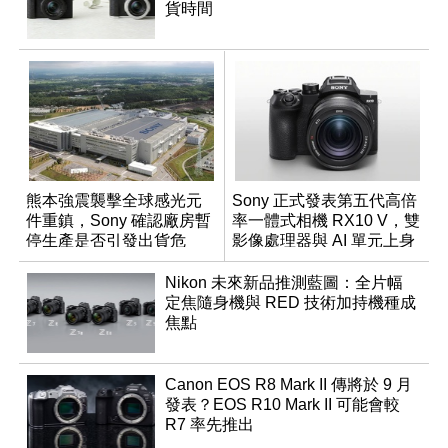
貨時間
熊本強震襲擊全球感光元
Sony 正式發表第五代高倍
件重鎮，Sony 確認廠房暫
率一體式相機 RX10 V，雙
停生產是否引發出貨危
影像處理器與 AI 單元上身
機？
Nikon 未來新品推測藍圖：全片幅
定焦隨身機與 RED 技術加持機種成
焦點
Canon EOS R8 Mark II 傳將於 9 月
發表？EOS R10 Mark II 可能會較
R7 率先推出