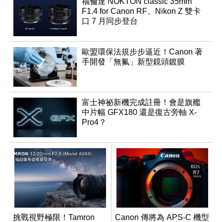
福倫達 NOKTON classic 35mm
F1.4 for Canon RF、Nikon Z 雙卡
口 7 月同步登台
歐盟環保法規步步逼近！Canon 著
手開發「無氟」新型鏡頭鍍膜
富士神祕新機完成註冊！會是旗艦
中片幅 GFX180 還是復古旁軸 X-
Pro4？
挑戰視野極限！Tamron
Canon 傳將為 APS-C 機型