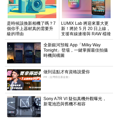
是時候該換新相機了嗎？7
LUMIX Lab 將迎來重大更
個你手上器材真的需要升
新！將於 5 月 20 日上線，
級的理由
支援有線連接與 RAW 檔後
製
全新銀河預報 App「Milky Way
Tonight」登場，一鍵掌握最佳拍攝
時機與構圖
做到這點才有資格說愛你
PR（台灣癌症基金會）
Sony A7R VI 疑似真機外觀曝光，
新電池恐與舊機不相容