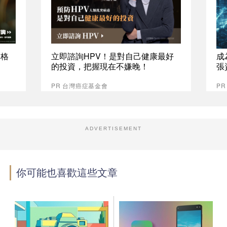
資格
立即諮詢HPV！是對自己健康最好
成
的投資，把握現在不嫌晚！
張
PR 台灣癌症基金會
P
ADVERTISEMENT
你可能也喜歡這些文章