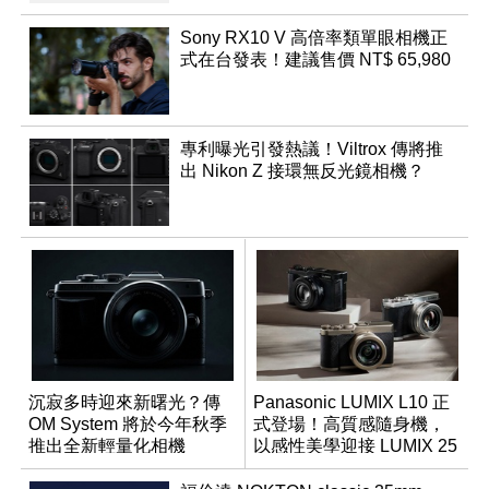
Sony RX10 V 高倍率類單眼相機正
式在台發表！建議售價 NT$ 65,980
專利曝光引發熱議！Viltrox 傳將推
出 Nikon Z 接環無反光鏡相機？
沉寂多時迎來新曙光？傳
Panasonic LUMIX L10 正
OM System 將於今年秋季
式登場！高質感隨身機，
推出全新輕量化相機
以感性美學迎接 LUMIX 25
週年