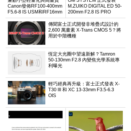
兼顧小型輕量化與高畫質
OM SYSTEM 正式發表
Canon發佈RF100-400mm
M.ZUIKO DIGITAL ED 50-
F5.6-8 IS USM和RF16mm
200mm F2.8 IS PRO
F2.8 STM
傳聞富士正式開發非堆疊式設計的
2,600 萬畫素 X-Trans CMOS 5？將
用於中階機種
恆定大光圈中望遠新解？Tamron
50-130mm F2.8 內變焦光學系統專
利曝光
輕巧經典再升級：富士正式發表 X-
T30 III 和 XC 13-33mm F3.5-6.3
OIS