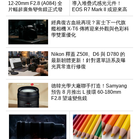
12-20mm F2.8 (A084) 全
導入堆疊式感光元件！
片幅超廣角變焦鏡正式發
EOS R7 Mark II 或迎來高
表
速讀出升級
經典復古血統再現？富士下一代旗
艦相機 X-T6 傳將迎來外觀與色彩科
學雙重優化
Nikon 釋蓋 Z50II、D6 與 D780 的
最新韌體更新！針對選單語系及曝
光異常進行修復
德韓光學大廠聯手打造！Samyang
預告 8 月推出 L 接環 60-180mm
F2.8 望遠變焦鏡