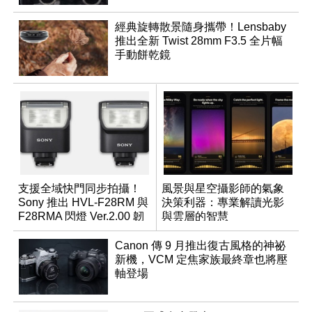
經典旋轉散景隨身攜帶！Lensbaby
推出全新 Twist 28mm F3.5 全片幅
手動餅乾鏡
支援全域快門同步拍攝！
風景與星空攝影師的氣象
Sony 推出 HVL-F28RM 與
決策利器：專業解讀光影
F28RMA 閃燈 Ver.2.00 韌
與雲層的智慧
體
App「Atmos」登場
Canon 傳 9 月推出復古風格的神祕
新機，VCM 定焦家族最終章也將壓
軸登場