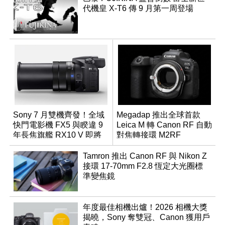
代機皇 X-T6 傳 9 月第一周登場
Sony 7 月雙機齊發！全域
Megadap 推出全球首款
快門電影機 FX5 與睽違 9
Leica M 轉 Canon RF 自動
年長焦旗艦 RX10 V 即將
對焦轉接環 M2RF
登場
Tamron 推出 Canon RF 與 Nikon Z
接環 17-70mm F2.8 恆定大光圈標
準變焦鏡
年度最佳相機出爐！2026 相機大獎
揭曉，Sony 奪雙冠、Canon 獲用戶