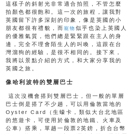
這樣子的斜射光非常適合拍照，不管怎麼
拍顏色都很飽和。這一次的旅程，讓我對
英國留下許多深刻的印象，像是英國的小
朋友都很有禮貌，而
似乎也染上英國人
寵物
的優雅氣質，他們總是緊緊跟在主人的身
邊，完全不理會陌生人的叫喚，這跟在台
灣溜狗的經驗，是很不相同的。接下來，
我將以景點介紹的方式，和大家分享我的
英國之旅。
像哈利波特的雙層巴士
這次沒機會搭到雙層巴士，但一般的單層
巴士倒是搭了不少趟，可以用倫敦當地的
Oyster Card（生蠔卡，類似大台北地區
的悠遊卡，可使用於倫敦的地鐵、火車及
公車）搭乘，單趟一段票2英鎊，折合台幣