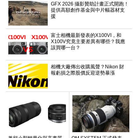
GFX 2026 攝影贊助計畫正式開跑！
提供高額創作基金與中片幅器材支
援
富士相機最新發表的X100VI，和
X100V究竟主要差異有哪些？我應
該買哪一台？
相機大廠傳出收購風聲？Nikon 財
報虧損之際股價反迎逆勢暴漲