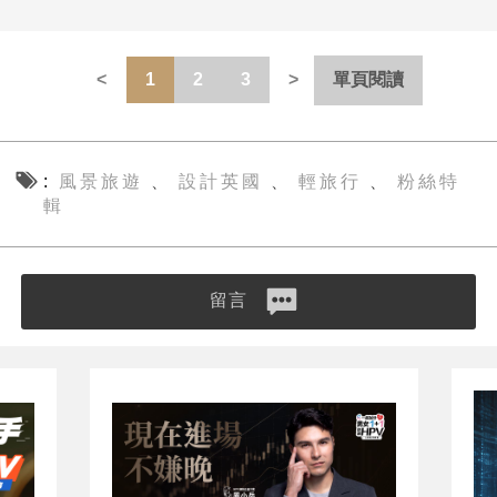
1
2
3
單頁閱讀
風景旅遊
設計英國
輕旅行
粉絲特
、
、
、
輯
留言